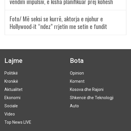
vendim impulsiv, e kisha planifikuar prej kohësh
Foto/ Më seksi se kurrë, aktorja e njohur e
Hollywood-it “ndez” rrjetin me setin e fundit
Lajme
Bota
Politikë
Opinion
Kronikë
Koment
Aktualitet
Kosova dhe Rajoni
Ekonomi
Shkencë dhe Teknologji
Sociale
Auto
Video
Top News LIVE