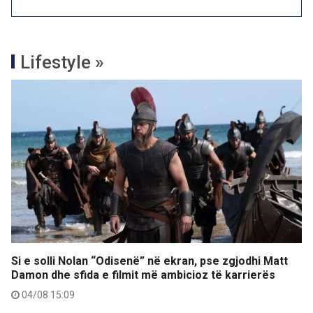
Lifestyle »
Si e solli Nolan “Odisenë” në ekran, pse zgjodhi Matt
Damon dhe sfida e filmit më ambicioz të karrierës
04/08 15:09