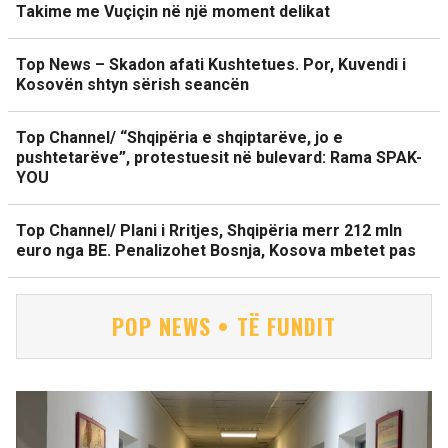
Takime me Vuçiçin në një moment delikat
Top News – Skadon afati Kushtetues. Por, Kuvendi i
Kosovën shtyn sërish seancën
Top Channel/ “Shqipëria e shqiptarëve, jo e
pushtetarëve”, protestuesit në bulevard: Rama SPAK-
YOU
Top Channel/ Plani i Rritjes, Shqipëria merr 212 mln
euro nga BE. Penalizohet Bosnja, Kosova mbetet pas
POP NEWS • TË FUNDIT