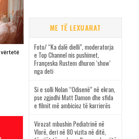
ME TË LEXUARAT
Foto/ “Ka dalë dielli”, moderatorja
 vërtetë
e Top Channel nis pushimet,
Françeska Rustem dhuron ‘show’
nga deti
Si e solli Nolan “Odisenë” në ekran,
pse zgjodhi Matt Damon dhe sfida
e filmit më ambicioz të karrierës
Virozat mbushin Pediatrinë në
Vlorë, deri në 80 vizita në ditë,