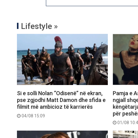
Lifestyle »
Si e solli Nolan “Odisenë” në ekran,
Pamja e Ar
pse zgjodhi Matt Damon dhe sfida e
ngjall shq
filmit më ambicioz të karrierës
këngëtarj
për peshë
04/08 15:09
01/08 10: