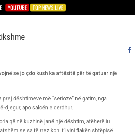
E
YOUTUBE
TOP NEWS LIVE
ezikshme
vojnë se jo çdo kush ka aftësitë për të gatuar një
a prej dështimeve më “serioze” në gatim, nga
ë-djegur, apo salcën e derdhur.
oria që në kuzhinë janë një dështim, atëherë iu
tshëm se sa të rrezikoni t’i vini flakën shtëpisë.