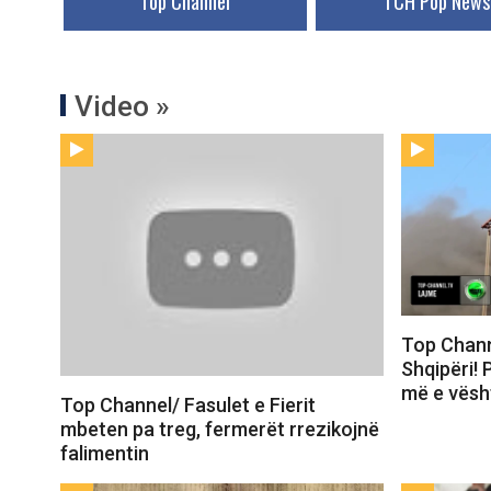
Top Channel
TCH Pop News
Video »
Top Chann
Shqipëri! 
më e vësh
Top Channel/ Fasulet e Fierit
mbeten pa treg, fermerët rrezikojnë
falimentin