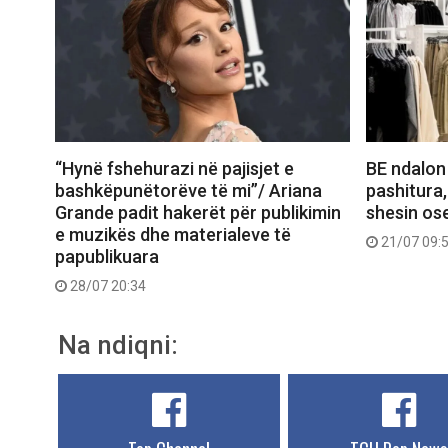
“Hynë fshehurazi në pajisjet e
BE ndalon
bashkëpunëtorëve të mi”/ Ariana
pashitura,
Grande padit hakerët për publikimin
shesin ose
e muzikës dhe materialeve të
21/07 09:
papublikuara
28/07 20:34
Na ndiqni: