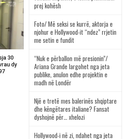
prej kohësh
Foto/ Më seksi se kurrë, aktorja e
njohur e Hollywood-it “ndez” rrjetin
me setin e fundit
“Nuk e përballon më presionin”/
sja 30
vrau dy
Ariana Grande largohet nga jeta
997
publike, anulon edhe projektin e
madh në Londër
Një e tretë mes balerinës shqiptare
dhe këngëtares italiane? Fansat
dyshojnë për… xhelozi
Hollywood-i në zi, ndahet nga jeta