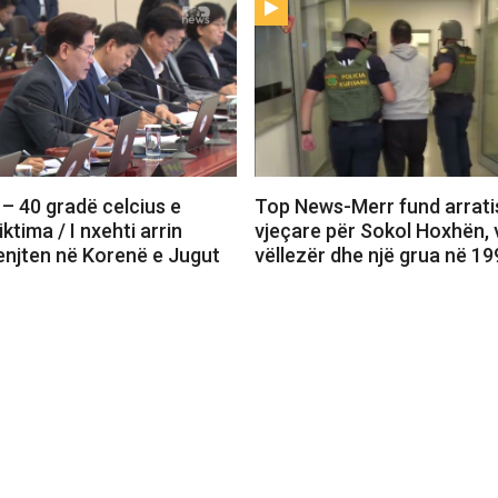
– 40 gradë celcius e
Top News-Merr fund arrati
iktima / I nxehti arrin
vjeçare për Sokol Hoxhën, 
 enjten në Korenë e Jugut
vëllezër dhe një grua në 1