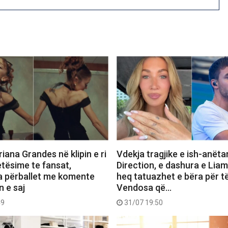
iana Grandes në klipin e ri
Vdekja tragjike e ish-anëta
etësime te fansat,
Direction, e dashura e Lia
a përballet me komente
heq tatuazhet e bëra për të
n e saj
Vendosa që…
49
31/07 19:50