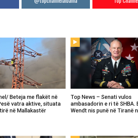
@topchannelalbania
Top Channe
el/ Beteja me flakët në
Top News – Senati vulos
Pesë vatra aktive, situata
ambasadorin e ri të SHBA. 
tirë në Mallakastër
Wendt nis punë në Tiranë n