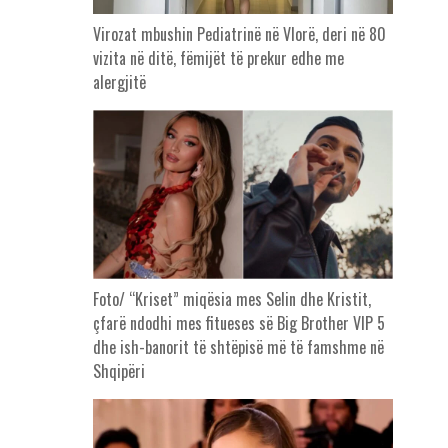
Virozat mbushin Pediatrinë në Vlorë, deri në 80
vizita në ditë, fëmijët të prekur edhe me
alergjitë
Foto/ “Kriset” miqësia mes Selin dhe Kristit,
çfarë ndodhi mes fitueses së Big Brother VIP 5
dhe ish-banorit të shtëpisë më të famshme në
Shqipëri