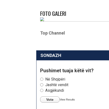
FOTO GALERI
Top Channel
SONDAZH
Pushimet tuaja këtë vit?
Në Shqipëri
Jashtë vendit
Asgjëkundi
Vote
View Results