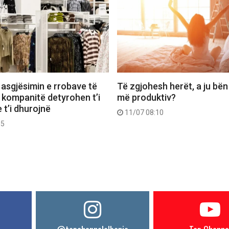
 asgjësimin e rrobave të
Të zgjohesh herët, a ju bën
 kompanitë detyrohen t’i
më produktiv?
 t’i dhurojnë
11/07 08:10
55