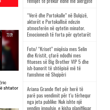
l
fëmijët të prekur edhe me alergjitë
“Verë dhe Portokalle” në Bulqizë,
aktorët e Portokallisë ndezin
atmosferën në qytetin minator.
Emocionesh të forta për qytetarët
Foto/ “Kriset” miqësia mes Selin
dhe Kristit, çfarë ndodhi mes
fitueses së Big Brother VIP 5 dhe
ish-banorit të shtëpisë më të
famshme në Shqipëri
Eric
Ariana Grande flet për herë të
ë shtator
parë pas vendimit për t’u tërhequr
nga jeta publike: Nuk ishte një
vendim impulsiv, e kisha planifikuar