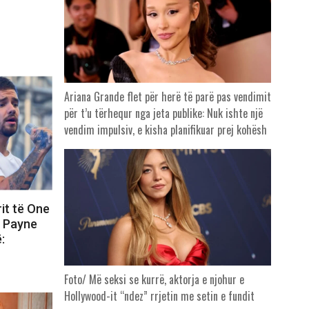
Ariana Grande flet për herë të parë pas vendimit
për t’u tërhequr nga jeta publike: Nuk ishte një
vendim impulsiv, e kisha planifikuar prej kohësh
rit të One
m Payne
:
Foto/ Më seksi se kurrë, aktorja e njohur e
Hollywood-it “ndez” rrjetin me setin e fundit