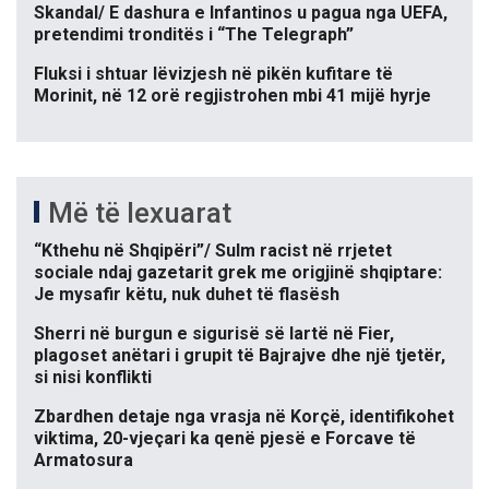
Skandal/ E dashura e Infantinos u pagua nga UEFA,
pretendimi tronditës i “The Telegraph”
Fluksi i shtuar lëvizjesh në pikën kufitare të
Morinit, në 12 orë regjistrohen mbi 41 mijë hyrje
Më të lexuarat
“Kthehu në Shqipëri”/ Sulm racist në rrjetet
sociale ndaj gazetarit grek me origjinë shqiptare:
Je mysafir këtu, nuk duhet të flasësh
Sherri në burgun e sigurisë së lartë në Fier,
plagoset anëtari i grupit të Bajrajve dhe një tjetër,
si nisi konflikti
Zbardhen detaje nga vrasja në Korçë, identifikohet
viktima, 20-vjeçari ka qenë pjesë e Forcave të
Armatosura