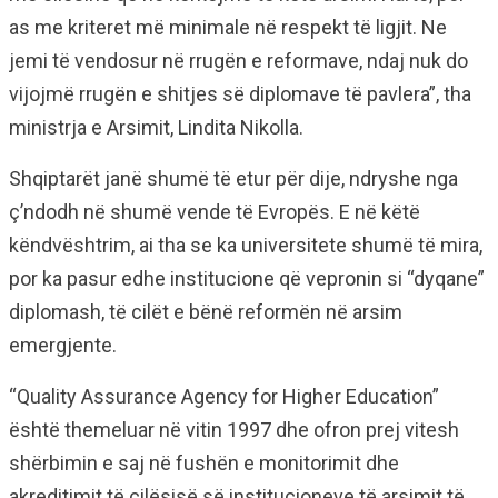
as me kriteret më minimale në respekt të ligjit. Ne
jemi të vendosur në rrugën e reformave, ndaj nuk do
vijojmë rrugën e shitjes së diplomave të pavlera”, tha
ministrja e Arsimit, Lindita Nikolla.
Shqiptarët janë shumë të etur për dije, ndryshe nga
ç’ndodh në shumë vende të Evropës. E në këtë
këndvështrim, ai tha se ka universitete shumë të mira,
por ka pasur edhe institucione që vepronin si “dyqane”
diplomash, të cilët e bënë reformën në arsim
emergjente.
“Quality Assurance Agency for Higher Education”
është themeluar në vitin 1997 dhe ofron prej vitesh
shërbimin e saj në fushën e monitorimit dhe
akreditimit të cilësisë së institucioneve të arsimit të