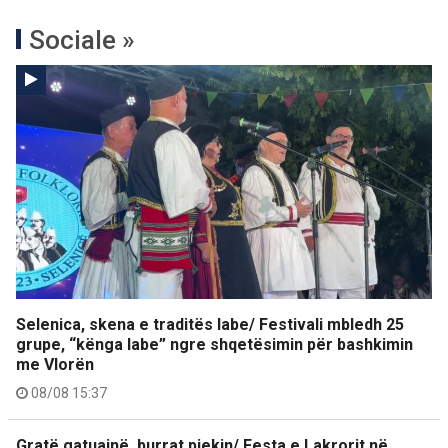
Sociale »
Selenica, skena e traditës labe/ Festivali mbledh 25
grupe, “kënga labe” ngre shqetësimin për bashkimin
me Vlorën
08/08 15:37
Gratë gatuajnë, burrat pjekin/ Festa e Lakrorit në