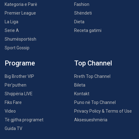
Kategoria e Parë
Fashion
Premier League
Shëndeti
La Liga
Dieta
Serie A
Receta gatimi
Shumësportësh
Sport Gossip
Programe
Top Channel
Big Brother VIP
Rreth Top Channel
Për’puthen
Bileta
Shqipëria LIVE
Kontakt
Fiks Fare
Puno në Top Channel
Video
Privacy Policy & Terms of Use
Të gjitha programet
Aksesueshmëria
Guida TV