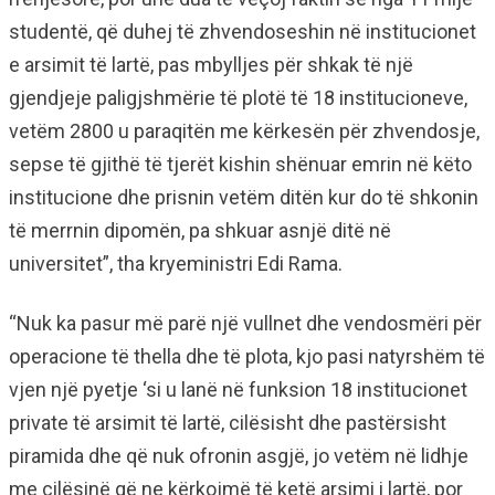
studentë, që duhej të zhvendoseshin në institucionet
e arsimit të lartë, pas mbylljes për shkak të një
gjendjeje paligjshmërie të plotë të 18 institucioneve,
vetëm 2800 u paraqitën me kërkesën për zhvendosje,
sepse të gjithë të tjerët kishin shënuar emrin në këto
institucione dhe prisnin vetëm ditën kur do të shkonin
të merrnin dipomën, pa shkuar asnjë ditë në
universitet”, tha kryeministri Edi Rama.
“Nuk ka pasur më parë një vullnet dhe vendosmëri për
operacione të thella dhe të plota, kjo pasi natyrshëm të
vjen një pyetje ‘si u lanë në funksion 18 institucionet
private të arsimit të lartë, cilësisht dhe pastërsisht
piramida dhe që nuk ofronin asgjë, jo vetëm në lidhje
me cilësinë që ne kërkojmë të ketë arsimi i lartë, por