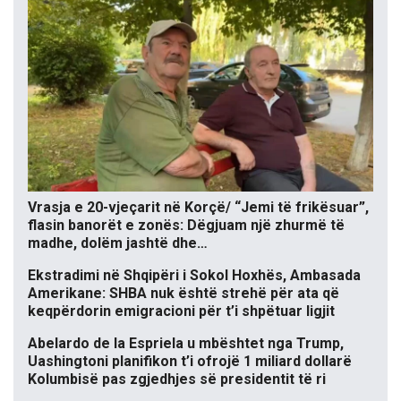
Vrasja e 20-vjeçarit në Korçë/ “Jemi të frikësuar”,
flasin banorët e zonës: Dëgjuam një zhurmë të
madhe, dolëm jashtë dhe…
Ekstradimi në Shqipëri i Sokol Hoxhës, Ambasada
Amerikane: SHBA nuk është strehë për ata që
keqpërdorin emigracioni për t’i shpëtuar ligjit
Abelardo de la Espriela u mbështet nga Trump,
Uashingtoni planifikon t’i ofrojë 1 miliard dollarë
Kolumbisë pas zgjedhjes së presidentit të ri