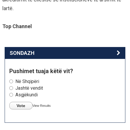
lartë.
Top Channel
SONDAZH
Pushimet tuaja këtë vit?
Në Shqipëri
Jashtë vendit
Asgjëkundi
Vote
View Results