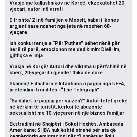
Vrasje me kallashnikov në Korçë, ekzekutohet 20-
vjeçari, autori në arrati
E trishtë/ Zi në familjen e Messit, babai i ikones
argjentinase ndahet nga jeta në moshën 68-
vjeçare
Ish konkurrentja e “Për’Puthen” bëhet nënë për
herë të parë, emocionon me dedikimin: Dielli im,
gjithçka e imja
Vrasja në Korçë/ Autori dhe viktima u përfshinë në
sherr, 20-vjeçarit i gjendet thika në dorë
Skandal/ E dashura e Infantinos u pagua nga UEFA,
pretendimi tronditës i “The Telegraph”
“Sa duhet të paguaj për vajzën?” Autoritetet greke
në kërkim të turistit, kërkoi të abuzonte
seksualisht me 10-vjeçaren në një biznes familjar
Ekstradimi në Shqipëri i Sokol Hoxhës, Ambasada
Amerikane: SHBA nuk është strehë për ata që
keqpërdorin emigracioni për t’i shpëtuar ligjit