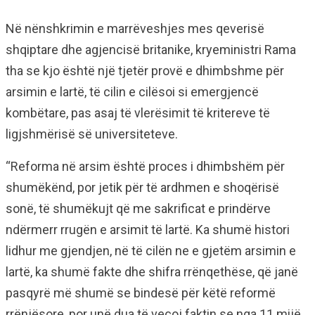
Në nënshkrimin e marrëveshjes mes qeverisë
shqiptare dhe agjencisë britanike, kryeministri Rama
tha se kjo është një tjetër provë e dhimbshme për
arsimin e lartë, të cilin e cilësoi si emergjencë
kombëtare, pas asaj të vlerësimit të kritereve të
ligjshmërisë së universiteteve.
“Reforma në arsim është proces i dhimbshëm për
shumëkënd, por jetik për të ardhmen e shoqërisë
sonë, të shumëkujt që me sakrificat e prindërve
ndërmerr rrugën e arsimit të lartë. Ka shumë histori
lidhur me gjendjen, në të cilën ne e gjetëm arsimin e
lartë, ka shumë fakte dhe shifra rrënqethëse, që janë
pasqyrë më shumë se bindesë për këtë reformë
rrënjësore, por unë dua të veçoj faktin se nga 11 mijë