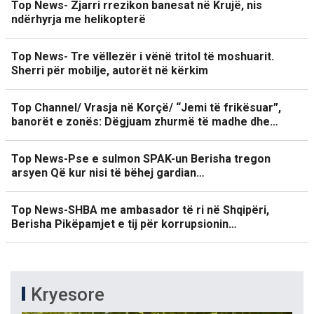
Top News- Zjarri rrezikon banesat në Krujë, nis
ndërhyrja me helikopterë
Top News- Tre vëllezër i vënë tritol të moshuarit.
Sherri për mobilje, autorët në kërkim
Top Channel/ Vrasja në Korçë/ “Jemi të frikësuar”,
banorët e zonës: Dëgjuam zhurmë të madhe dhe…
Top News-Pse e sulmon SPAK-un Berisha tregon
arsyen Që kur nisi të bëhej gardian…
Top News-SHBA me ambasador të ri në Shqipëri,
Berisha Pikëpamjet e tij për korrupsionin…
Kryesore