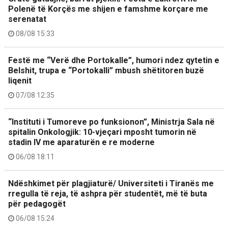
Polenë të Korçës me shijen e famshme korçare me
serenatat
08/08 15:33
Festë me “Verë dhe Portokalle”, humori ndez qytetin e
Belshit, trupa e “Portokalli” mbush shëtitoren buzë
liqenit
07/08 12:35
“Instituti i Tumoreve po funksionon”, Ministrja Sala në
spitalin Onkologjik: 10-vjeçari mposht tumorin në
stadin IV me aparaturën e re moderne
06/08 18:11
Ndëshkimet për plagjiaturë/ Universiteti i Tiranës me
rregulla të reja, të ashpra për studentët, më të buta
për pedagogët
06/08 15:24