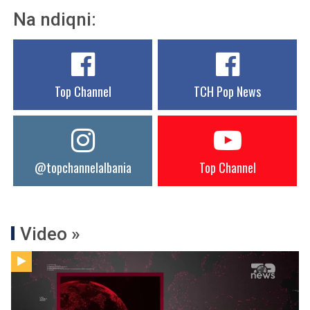
Na ndiqni:
Top Channel
TCH Pop News
@topchannelalbania
Top Channel
Video »