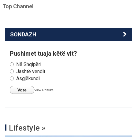
Top Channel
SONDAZH
Pushimet tuaja këtë vit?
Në Shqipëri
Jashtë vendit
Asgjëkundi
Vote
View Results
Lifestyle »