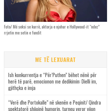
Foto/ Më seksi se kurrë, aktorja e njohur e Hollywood-it “ndez”
rrjetin me setin e fundit
ME TË LEXUARAT
Ish konkurrentja e “Për’Puthen” bëhet nënë për
herë të parë, emocionon me dedikimin: Dielli im,
gjithçka e imja
“Verë dhe Portokalle” në skenën e Peqinit/ Qindra
spektatorë shijojnë humorin, turneu veror vijon