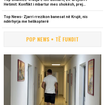
Hetimit: Konflikt i mbartur mes shokësh, prej…
Top News- Zjarri rrezikon banesat në Krujë, nis
ndërhyrja me helikopterë
POP NEWS • TË FUNDIT