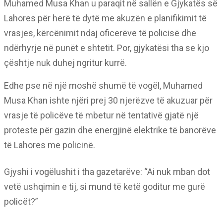
Muhamed Musa Khan u paraqit në sallën e Gjykatës së
Lahores për herë të dytë me akuzën e planifikimit të
vrasjes, kërcënimit ndaj oficerëve të policisë dhe
ndërhyrje në punët e shtetit. Por, gjykatësi tha se kjo
çështje nuk duhej ngritur kurrë.
Edhe pse në një moshë shumë të vogël, Muhamed
Musa Khan ishte njëri prej 30 njerëzve të akuzuar për
vrasje të policëve të mbetur në tentativë gjatë një
proteste për gazin dhe energjinë elektrike të banorëve
të Lahores me policinë.
Gjyshi i vogëlushit i tha gazetarëve: “Ai nuk mban dot
vetë ushqimin e tij, si mund të ketë goditur me gurë
policët?”