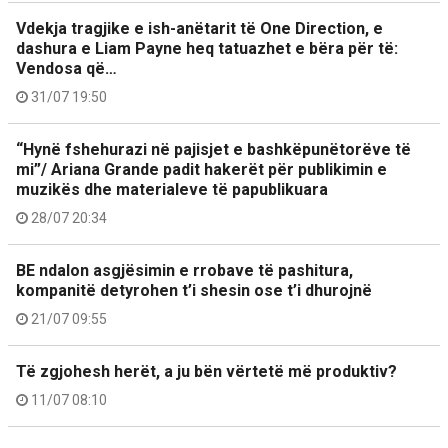
Vdekja tragjike e ish-anëtarit të One Direction, e
dashura e Liam Payne heq tatuazhet e bëra për të:
Vendosa që…
31/07 19:50
“Hynë fshehurazi në pajisjet e bashkëpunëtorëve të
mi”/ Ariana Grande padit hakerët për publikimin e
muzikës dhe materialeve të papublikuara
28/07 20:34
BE ndalon asgjësimin e rrobave të pashitura,
kompanitë detyrohen t’i shesin ose t’i dhurojnë
21/07 09:55
Të zgjohesh herët, a ju bën vërtetë më produktiv?
11/07 08:10