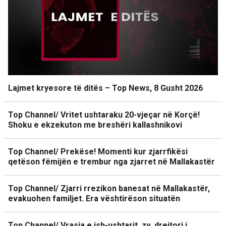
Lajmet kryesore të ditës – Top News, 8 Gusht 2026
Top Channel/ Vritet ushtaraku 20-vjeçar në Korçë!
Shoku e ekzekuton me breshëri kallashnikovi
Top Channel/ Prekëse! Momenti kur zjarrfikësi
qetëson fëmijën e trembur nga zjarret në Mallakastër
Top Channel/ Zjarri rrezikon banesat në Mallakastër,
evakuohen familjet. Era vështirëson situatën
Top Channel/ Vrasja e ish-ushtarit, zv. drejtori i