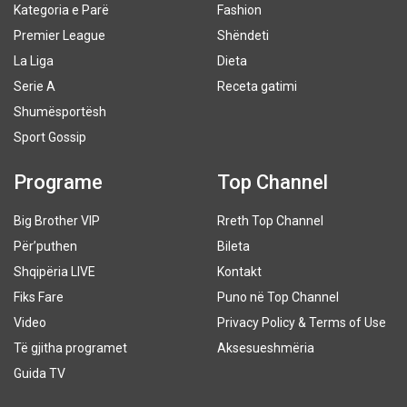
Kategoria e Parë
Fashion
Premier League
Shëndeti
La Liga
Dieta
Serie A
Receta gatimi
Shumësportësh
Sport Gossip
Programe
Top Channel
Big Brother VIP
Rreth Top Channel
Për’puthen
Bileta
Shqipëria LIVE
Kontakt
Fiks Fare
Puno në Top Channel
Video
Privacy Policy & Terms of Use
Të gjitha programet
Aksesueshmëria
Guida TV