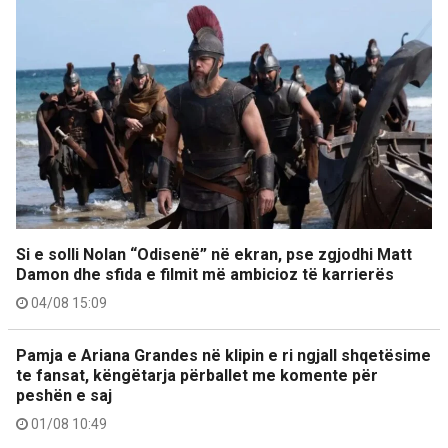
Si e solli Nolan “Odisenë” në ekran, pse zgjodhi Matt
Damon dhe sfida e filmit më ambicioz të karrierës
04/08 15:09
Pamja e Ariana Grandes në klipin e ri ngjall shqetësime
te fansat, këngëtarja përballet me komente për
peshën e saj
01/08 10:49