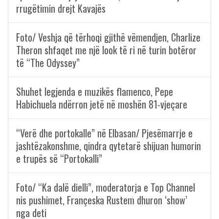
rrugëtimin drejt Kavajës
Foto/ Veshja që tërhoqi gjithë vëmendjen, Charlize
Theron shfaqet me një look të ri në turin botëror
të “The Odyssey”
Shuhet legjenda e muzikës flamenco, Pepe
Habichuela ndërron jetë në moshën 81-vjeçare
“Verë dhe portokalle” në Elbasan/ Pjesëmarrje e
jashtëzakonshme, qindra qytetarë shijuan humorin
e trupës së “Portokalli”
Foto/ “Ka dalë dielli”, moderatorja e Top Channel
nis pushimet, Françeska Rustem dhuron ‘show’
nga deti