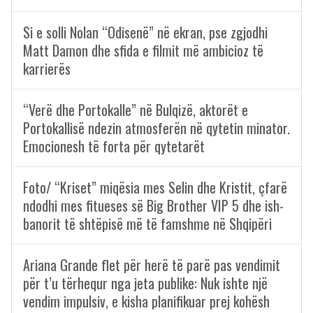
Si e solli Nolan “Odisenë” në ekran, pse zgjodhi
Matt Damon dhe sfida e filmit më ambicioz të
karrierës
“Verë dhe Portokalle” në Bulqizë, aktorët e
Portokallisë ndezin atmosferën në qytetin minator.
Emocionesh të forta për qytetarët
Foto/ “Kriset” miqësia mes Selin dhe Kristit, çfarë
ndodhi mes fitueses së Big Brother VIP 5 dhe ish-
banorit të shtëpisë më të famshme në Shqipëri
Ariana Grande flet për herë të parë pas vendimit
për t’u tërhequr nga jeta publike: Nuk ishte një
vendim impulsiv, e kisha planifikuar prej kohësh