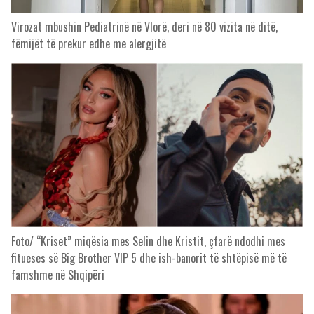
Virozat mbushin Pediatrinë në Vlorë, deri në 80 vizita në ditë,
fëmijët të prekur edhe me alergjitë
Foto/ “Kriset” miqësia mes Selin dhe Kristit, çfarë ndodhi mes
fitueses së Big Brother VIP 5 dhe ish-banorit të shtëpisë më të
famshme në Shqipëri