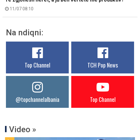
11/07 08:10
Na ndiqni:
Top Channel
TCH Pop News
@topchannelalbania
Top Channel
Video »