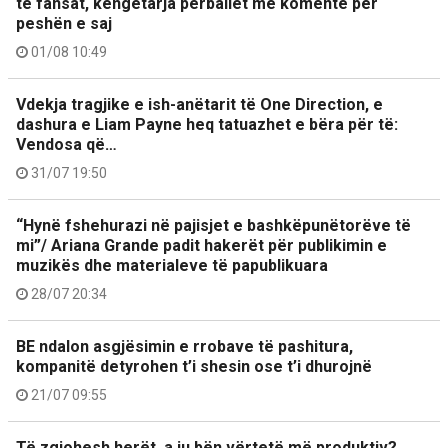
te fansat, këngëtarja përballet me komente për
peshën e saj
01/08 10:49
Vdekja tragjike e ish-anëtarit të One Direction, e
dashura e Liam Payne heq tatuazhet e bëra për të:
Vendosa që…
31/07 19:50
“Hynë fshehurazi në pajisjet e bashkëpunëtorëve të
mi”/ Ariana Grande padit hakerët për publikimin e
muzikës dhe materialeve të papublikuara
28/07 20:34
BE ndalon asgjësimin e rrobave të pashitura,
kompanitë detyrohen t’i shesin ose t’i dhurojnë
21/07 09:55
Të zgjohesh herët, a ju bën vërtetë më produktiv?