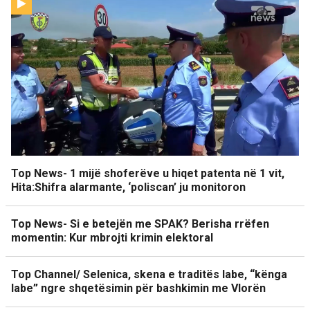
Top News- 1 mijë shoferëve u hiqet patenta në 1 vit,
Hita:Shifra alarmante, ‘poliscan’ ju monitoron
Top News- Si e betejën me SPAK? Berisha rrëfen
momentin: Kur mbrojti krimin elektoral
Top Channel/ Selenica, skena e traditës labe, “kënga
labe” ngre shqetësimin për bashkimin me Vlorën