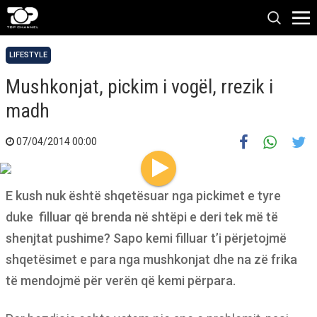
LIFESTYLE
Mushkonjat, pickim i vogël, rrezik i
madh
07/04/2014 00:00
E kush nuk është shqetësuar nga pickimet e tyre
duke filluar që brenda në shtëpi e deri tek më të
shenjtat pushime? Sapo kemi filluar t’i përjetojmë
shqetësimet e para nga mushkonjat dhe na zë frika
të mendojmë për verën që kemi përpara.