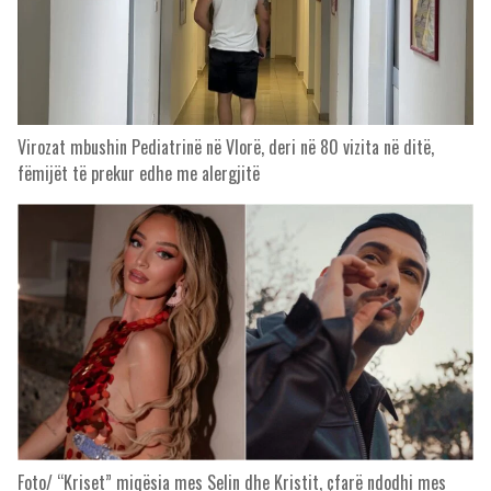
Virozat mbushin Pediatrinë në Vlorë, deri në 80 vizita në ditë,
fëmijët të prekur edhe me alergjitë
Foto/ “Kriset” miqësia mes Selin dhe Kristit, çfarë ndodhi mes