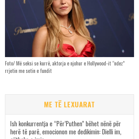
Foto/ Më seksi se kurrë, aktorja e njohur e Hollywood-it “ndez”
rrjetin me setin e fundit
ME TË LEXUARAT
Ish konkurrentja e “Për’Puthen” bëhet nënë për
herë të parë, emocionon me dedikimin: Dielli im,