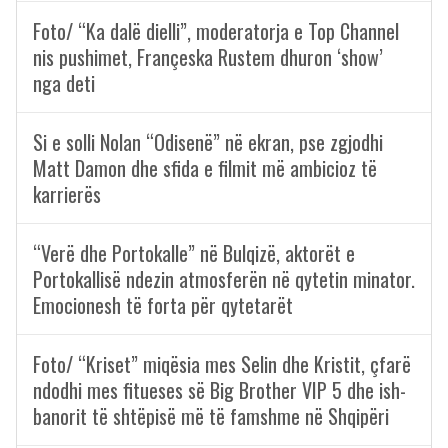
Foto/ “Ka dalë dielli”, moderatorja e Top Channel
nis pushimet, Françeska Rustem dhuron ‘show’
nga deti
Si e solli Nolan “Odisenë” në ekran, pse zgjodhi
Matt Damon dhe sfida e filmit më ambicioz të
karrierës
“Verë dhe Portokalle” në Bulqizë, aktorët e
Portokallisë ndezin atmosferën në qytetin minator.
Emocionesh të forta për qytetarët
Foto/ “Kriset” miqësia mes Selin dhe Kristit, çfarë
ndodhi mes fitueses së Big Brother VIP 5 dhe ish-
banorit të shtëpisë më të famshme në Shqipëri