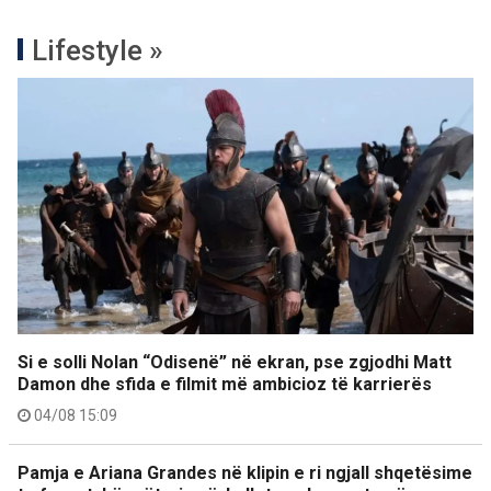
Lifestyle »
Si e solli Nolan “Odisenë” në ekran, pse zgjodhi Matt
Damon dhe sfida e filmit më ambicioz të karrierës
04/08 15:09
Pamja e Ariana Grandes në klipin e ri ngjall shqetësime