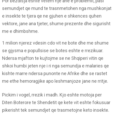
Por bezdisja eshte vetem nje ane e problemit, pasi
semundjet qe mund te trasnmetohen nga mushkonjat
e insekte te tjera qe ne gjuhen e shkences quhen
vektore, jane ana tjeter, shume prezente dhe sigurisht
me e dhimbshme.
1 milion njerez vdesin cdo vit ne bote dhe me shume
se gjysma e popullsise se botes eshte e rrezikuar.
Ndersa mjafton te kujtojme se ne Shqiperi vitin qe
shkoi humbi jeten nje i ri nga semundja e malaries qe
kishte marre ndersa punonte ne Afrike dhe se rastet
me ethe hemoragjike apo leshmanjoze jane ne rritje.
Pickim i vogel, rrezik i madh. Kjo eshte motoja per
Diten Boterore te Shendetit qe kete vit eshte fokusuar
pikerisht tek semundjet qe trasmetojne keto insekte.