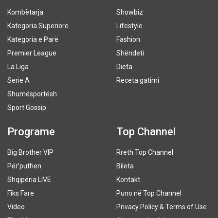
Kombëtarja
Showbiz
Kategoria Superiore
Lifestyle
Kategoria e Parë
Fashion
Premier League
Shëndeti
La Liga
Dieta
Serie A
Receta gatimi
Shumësportësh
Sport Gossip
Programe
Top Channel
Big Brother VIP
Rreth Top Channel
Për’puthen
Bileta
Shqipëria LIVE
Kontakt
Fiks Fare
Puno në Top Channel
Video
Privacy Policy & Terms of Use