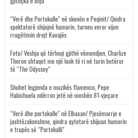
gjithçka e imja
“Verë dhe Portokalle” në skenën e Peqinit/ Qindra
spektatorë shijojnë humorin, turneu veror vijon
rrugëtimin drejt Kavajës
Foto/ Veshja që tërhoqi gjithë vëmendjen, Charlize
Theron shfaqet me një look të ri në turin botëror
të “The Odyssey”
Shuhet legjenda e muzikës flamenco, Pepe
Habichuela ndërron jetë në moshën 81-vjeçare
“Verë dhe portokalle” në Elbasan/ Pjesëmarrje e
jashtëzakonshme, qindra qytetarë shijuan humorin
e trupës së “Portokalli”