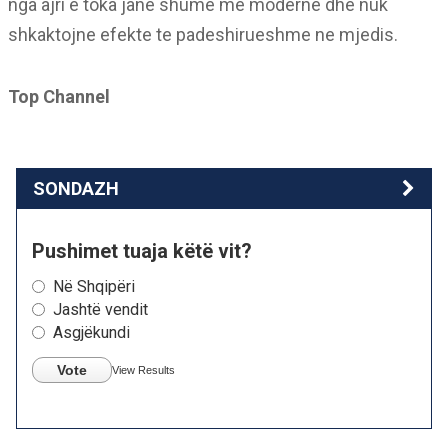
nga ajri e toka jane shume me moderne dhe nuk
shkaktojne efekte te padeshirueshme ne mjedis.
Top Channel
SONDAZH
Pushimet tuaja këtë vit?
Në Shqipëri
Jashtë vendit
Asgjëkundi
Vote
View Results