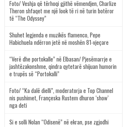
Foto/ Veshja që tërhoqi gjithë vëmendjen, Charlize
Theron shfaqet me një look të ri në turin botëror
të “The Odyssey”
Shuhet legjenda e muzikës flamenco, Pepe
Habichuela ndërron jetë në moshën 81-vjeçare
“Verë dhe portokalle” në Elbasan/ Pjesëmarrje e
jashtëzakonshme, qindra qytetarë shijuan humorin
e trupës së “Portokalli”
Foto/ “Ka dalë dielli”, moderatorja e Top Channel
nis pushimet, Françeska Rustem dhuron ‘show’
nga deti
Si e solli Nolan “Odisenë” në ekran, pse zgjodhi