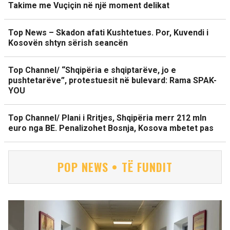
Takime me Vuçiçin në një moment delikat
Top News – Skadon afati Kushtetues. Por, Kuvendi i
Kosovën shtyn sërish seancën
Top Channel/ “Shqipëria e shqiptarëve, jo e
pushtetarëve”, protestuesit në bulevard: Rama SPAK-
YOU
Top Channel/ Plani i Rritjes, Shqipëria merr 212 mln
euro nga BE. Penalizohet Bosnja, Kosova mbetet pas
POP NEWS • TË FUNDIT