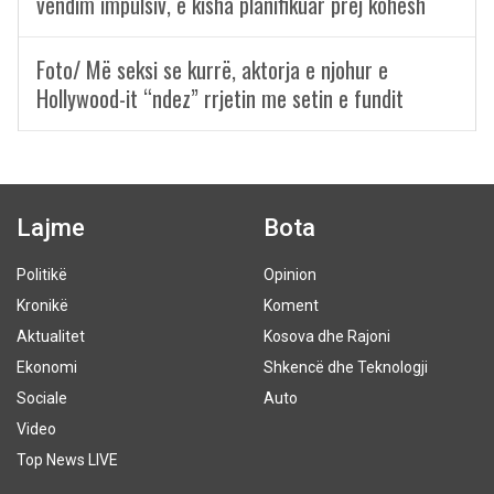
vendim impulsiv, e kisha planifikuar prej kohësh
Foto/ Më seksi se kurrë, aktorja e njohur e
Hollywood-it “ndez” rrjetin me setin e fundit
Lajme
Bota
Politikë
Opinion
Kronikë
Koment
Aktualitet
Kosova dhe Rajoni
Ekonomi
Shkencë dhe Teknologji
Sociale
Auto
Video
Top News LIVE