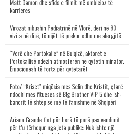
Matt Damon dhe sfida e filmit më ambicioz të
karrierës
Virozat mbushin Pediatrinë në Vlorë, deri në 80
vizita në ditë, fëmijët të prekur edhe me alergjitë
“Verë dhe Portokalle” në Bulqizë, aktorët e
Portokallisë ndezin atmosferën në qytetin minator.
Emocionesh të forta për qytetarët
Foto/ “Kriset” miqësia mes Selin dhe Kristit, çfarë
ndodhi mes fitueses së Big Brother VIP 5 dhe ish-
banorit të shtëpisë më të famshme në Shqipëri
Ariana Grande flet për herë të parë pas vendimit
për t’u tërhequr nga jeta publike: Nuk ishte një