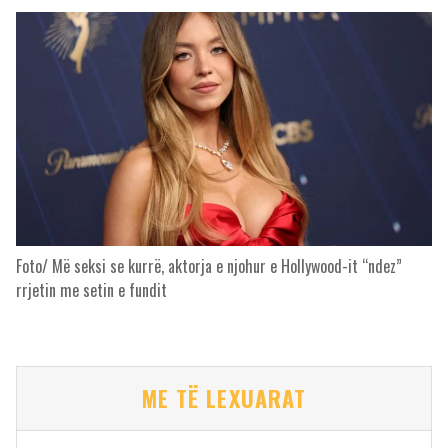
Foto/ Më seksi se kurrë, aktorja e njohur e Hollywood-it “ndez”
rrjetin me setin e fundit
ME TË LEXUARAT