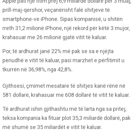
Apple pati një fitim prej 6,9 miliardë dollarë për 3 muaj,
prill-maj-qershor, veçanërisht falë shitjeve të
smartphone-ve iPhone. Sipas kompanisë, u shitën
rreth 31,2 milionë iPhone, një rekord për këtë 3 mujor,
krahasuar me 26 milionë gjatë vitit të kaluar.
Por, të ardhurat janë 22% më pak se sa e njëjta
periudhë e vitit të kaluar, pasi marzhet e përfitimit u
tkurrën në 36,98%, nga 42,8%.
Gjithsesi, çmimet mesatare të shitjes kanë rënë në
581 dollarë, krahasuar me 608 dollarë të vitit të kaluar.
Të ardhurat ishin gjithashtu më të larta nga sa pritej,
teksa kompania ka fituar plot 35,3 miliardë dollarë, pak
më shumë se 35 miliardët e vitit të kaluar.