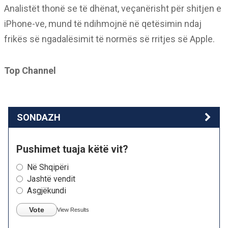
Analistët thonë se të dhënat, veçanërisht për shitjen e
iPhone-ve, mund të ndihmojnë në qetësimin ndaj
frikës së ngadalësimit të normës së rritjes së Apple.
Top Channel
SONDAZH
Pushimet tuaja këtë vit?
Në Shqipëri
Jashtë vendit
Asgjëkundi
Vote
View Results