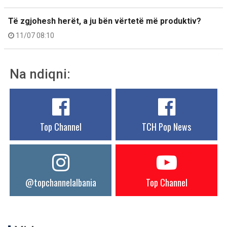
Të zgjohesh herët, a ju bën vërtetë më produktiv?
11/07 08:10
Na ndiqni:
Top Channel
TCH Pop News
@topchannelalbania
Top Channel