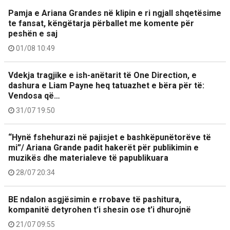
Pamja e Ariana Grandes në klipin e ri ngjall shqetësime
te fansat, këngëtarja përballet me komente për
peshën e saj
01/08 10:49
Vdekja tragjike e ish-anëtarit të One Direction, e
dashura e Liam Payne heq tatuazhet e bëra për të:
Vendosa që…
31/07 19:50
“Hynë fshehurazi në pajisjet e bashkëpunëtorëve të
mi”/ Ariana Grande padit hakerët për publikimin e
muzikës dhe materialeve të papublikuara
28/07 20:34
BE ndalon asgjësimin e rrobave të pashitura,
kompanitë detyrohen t’i shesin ose t’i dhurojnë
21/07 09:55