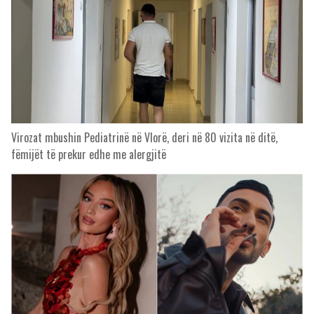
Virozat mbushin Pediatrinë në Vlorë, deri në 80 vizita në ditë,
fëmijët të prekur edhe me alergjitë