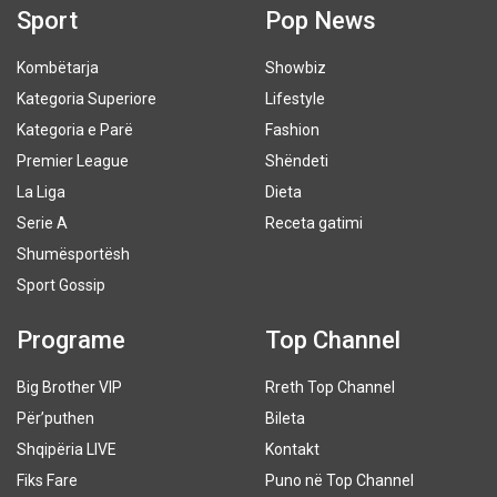
Sport
Pop News
Kombëtarja
Showbiz
Kategoria Superiore
Lifestyle
Kategoria e Parë
Fashion
Premier League
Shëndeti
La Liga
Dieta
Serie A
Receta gatimi
Shumësportësh
Sport Gossip
Programe
Top Channel
Big Brother VIP
Rreth Top Channel
Për’puthen
Bileta
Shqipëria LIVE
Kontakt
Fiks Fare
Puno në Top Channel