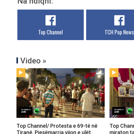
Na ndiqni:
Top Channel
TCH Pop News
Video »
Top Channel/ Protesta e 69-të në
Top Chann
Tiranë. Pjesëmarrja vijon e ulët,
miraton t