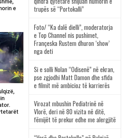
qindra qytetarë shijuan humorin e
nshme,
trupës së “Portokalli”
morin e
Foto/ “Ka dalë dielli”, moderatorja
e Top Channel nis pushimet,
Françeska Rustem dhuron ‘show’
nga deti
Si e solli Nolan “Odisenë” në ekran,
pse zgjodhi Matt Damon dhe sfida
e filmit më ambicioz të karrierës
lqizë,
in
Virozat mbushin Pediatrinë në
tor.
Vlorë, deri në 80 vizita në ditë,
ytetarët
fëmijët të prekur edhe me alergjitë
“Verë dhe Portokalle” në Bulqizë,