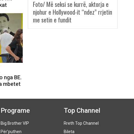
Foto/ Më seksi se kurrë, aktorja e
kat
njohur e Hollywood-it “ndez” rrjetin
me setin e fundit
,
o nga BE.
a mbetet
Programe
Top Channel
Big Brother VIP
Rreth Top Channel
Për’puthen
Bileta