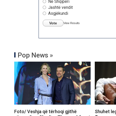
Në Shqipëri
Jashtë vendit
Asgjëkundi
Vote
View Results
Pop News »
Foto/ Veshja që tërhoqi gjithë
Shuhet le