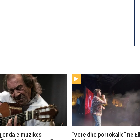
gjenda e muzikës
“Verë dhe portokalle” në E