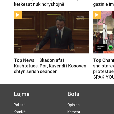
kërkesat nuk ndryshojnë
gazin e i
Top News – Skadon afati
Top Chann
Kushtetues. Por, Kuvendi i Kosovën
shqiptarëv
shtyn sërish seancën
protestue
SPAK-YO
Lajme
Bota
Politikë
Opinion
Kronikë
Koment