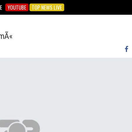
E
YOUTUBE
TOP NEWS LIVE
rmÃ«