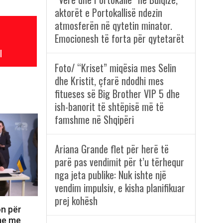
aktorët e Portokallisë ndezin
atmosferën në qytetin minator.
Emocionesh të forta për qytetarët
l
Foto/ “Kriset” miqësia mes Selin
dhe Kristit, çfarë ndodhi mes
fitueses së Big Brother VIP 5 dhe
ish-banorit të shtëpisë më të
famshme në Shqipëri
Ariana Grande flet për herë të
parë pas vendimit për t’u tërhequr
nga jeta publike: Nuk ishte një
vendim impulsiv, e kisha planifikuar
prej kohësh
on për
ime me