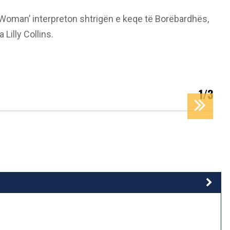
y Woman’ interpreton shtrigën e keqe të Borëbardhës,
Lilly Collins.
1/3