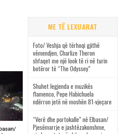
ME TË LEXUARAT
Foto/ Veshja që tërhoqi gjithë
vëmendjen, Charlize Theron
shfaqet me një look të ri në turin
botëror të “The Odyssey”
Shuhet legjenda e muzikës
flamenco, Pepe Habichuela
ndërron jetë në moshën 81-vjeçare
“Verë dhe portokalle” në Elbasan/
Pjesëmarrje e jashtëzakonshme,
lbasan/