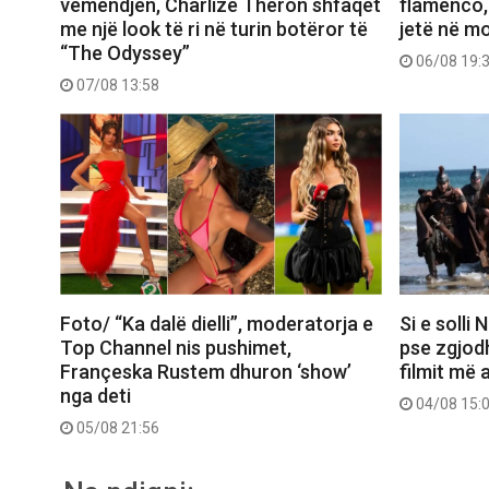
vëmendjen, Charlize Theron shfaqet
flamenco,
me një look të ri në turin botëror të
jetë në m
“The Odyssey”
06/08 19:
07/08 13:58
Foto/ “Ka dalë dielli”, moderatorja e
Si e solli
Top Channel nis pushimet,
pse zgjod
Françeska Rustem dhuron ‘show’
filmit më 
nga deti
04/08 15:
05/08 21:56