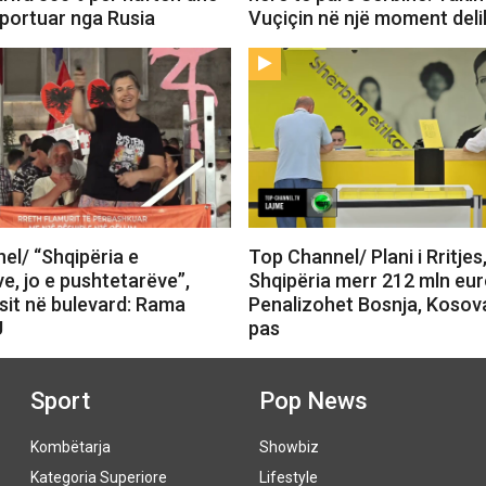
mportuar nga Rusia
Vuçiçin në një moment deli
el/ “Shqipëria e
Top Channel/ Plani i Rritjes
e, jo e pushtetarëve”,
Shqipëria merr 212 mln eur
sit në bulevard: Rama
Penalizohet Bosnja, Kosov
U
pas
Sport
Pop News
Kombëtarja
Showbiz
Kategoria Superiore
Lifestyle