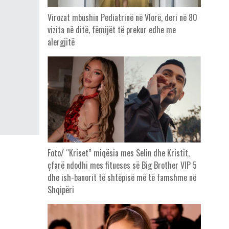
Virozat mbushin Pediatrinë në Vlorë, deri në 80
vizita në ditë, fëmijët të prekur edhe me
alergjitë
Foto/ “Kriset” miqësia mes Selin dhe Kristit,
çfarë ndodhi mes fitueses së Big Brother VIP 5
dhe ish-banorit të shtëpisë më të famshme në
Shqipëri