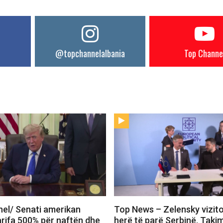
@topchannelalbania
Top Channe
el/ Senati amerikan
Top News – Zelensky vizit
arifa 500% për naftën dhe
herë të parë Serbinë. Tak