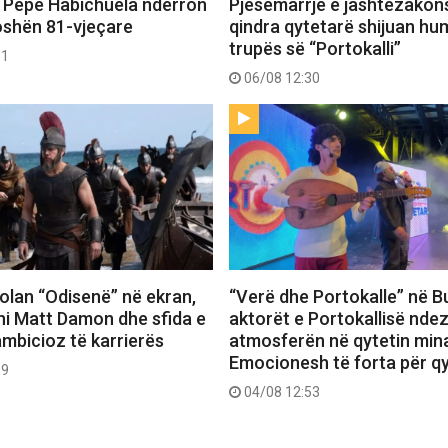
 Pepe Habichuela ndërron
Pjesëmarrje e jashtëzako
oshën 81-vjeçare
qindra qytetarë shijuan hu
trupës së “Portokalli”
31
06/08 12:30
 Nolan “Odisenë” në ekran,
“Verë dhe Portokalle” në Bu
hi Matt Damon dhe sfida e
aktorët e Portokallisë ndez
ambicioz të karrierës
atmosferën në qytetin mina
Emocionesh të forta për q
09
04/08 12:53