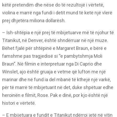
këtë pretendim dhe nëse do të rezultojë i vërtetë,
violina e marrë nga fundi i detit mund të ketë një vlerë
prej dhjetëra miliona dollarësh.
– Ish-shtëpia e një prej të mbijetuarve më të njohur të
Titanikut, në Denver, është shndërruar në një muze.
Bëhet fjalë për shtëpinë e Margaret Braun, e bërë e
famshme pas tragjedisë si “e pambytshmja Moli
Braun”. Në filmin e interpretuar nga Di Caprio dhe
Winslet, ajo është gruaja e vetme që lufton me një
marinar dhe në fund ia del mbanë të kthejë një varkë,
për të marrë të mbijetuarit në det, duke shpëtuar edhe
heroinën e filmit, Rose. Pak e dinë, por kjo është një
histori e vërtetë.
– E mbijetuara e fundit e Titanikut ndërroi jetë në vitin