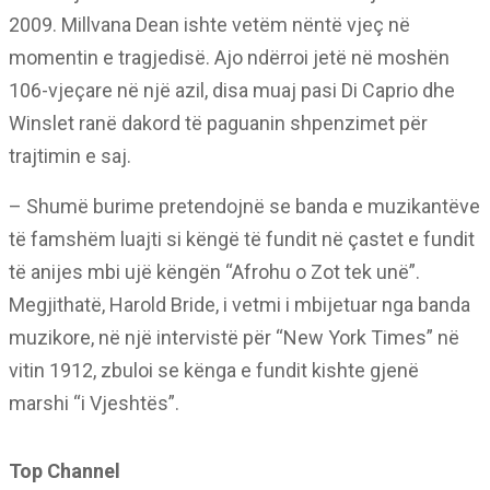
2009. Millvana Dean ishte vetëm nëntë vjeç në
momentin e tragjedisë. Ajo ndërroi jetë në moshën
106-vjeçare në një azil, disa muaj pasi Di Caprio dhe
Winslet ranë dakord të paguanin shpenzimet për
trajtimin e saj.
– Shumë burime pretendojnë se banda e muzikantëve
të famshëm luajti si këngë të fundit në çastet e fundit
të anijes mbi ujë këngën “Afrohu o Zot tek unë”.
Megjithatë, Harold Bride, i vetmi i mbijetuar nga banda
muzikore, në një intervistë për “New York Times” në
vitin 1912, zbuloi se kënga e fundit kishte gjenë
marshi “i Vjeshtës”.
Top Channel