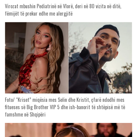
Virozat mbushin Pediatrinë në Vlorë, deri në 80 vizita në ditë,
fëmijët të prekur edhe me alergjitë
Foto/ “Kriset” miqësia mes Selin dhe Kristit, çfarë ndodhi mes
fitueses së Big Brother VIP 5 dhe ish-banorit të shtëpisë më të
famshme në Shqipëri