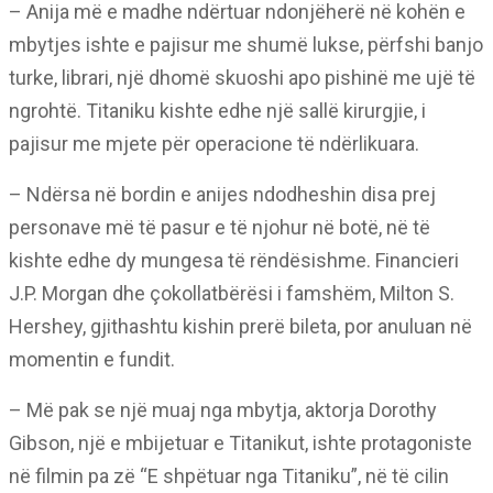
– Anija më e madhe ndërtuar ndonjëherë në kohën e
mbytjes ishte e pajisur me shumë lukse, përfshi banjo
turke, librari, një dhomë skuoshi apo pishinë me ujë të
ngrohtë. Titaniku kishte edhe një sallë kirurgjie, i
pajisur me mjete për operacione të ndërlikuara.
– Ndërsa në bordin e anijes ndodheshin disa prej
personave më të pasur e të njohur në botë, në të
kishte edhe dy mungesa të rëndësishme. Financieri
J.P. Morgan dhe çokollatbërësi i famshëm, Milton S.
Hershey, gjithashtu kishin prerë bileta, por anuluan në
momentin e fundit.
– Më pak se një muaj nga mbytja, aktorja Dorothy
Gibson, një e mbijetuar e Titanikut, ishte protagoniste
në filmin pa zë “E shpëtuar nga Titaniku”, në të cilin