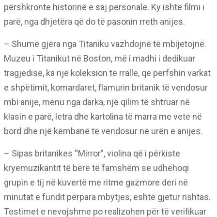
përshkronte historinë e saj personale. Ky ishte filmi i
parë, nga dhjetëra që do të pasonin rreth anijes.
– Shumë gjëra nga Titaniku vazhdojnë të mbijetojnë.
Muzeu i Titanikut në Boston, më i madhi i dedikuar
tragjedisë, ka një koleksion të rrallë, që përfshin varkat
e shpëtimit, komardaret, flamurin britanik të vendosur
mbi anije, menu nga darka, një qilim të shtruar në
klasin e parë, letra dhe kartolina të marra me vete në
bord dhe një këmbanë të vendosur në urën e anijes.
– Sipas britanikes “Mirror”, violina që i përkiste
kryemuzikantit të bërë të famshëm se udhëhoqi
grupin e tij në kuvertë me ritme gazmore deri në
minutat e fundit përpara mbytjes, është gjetur rishtas.
Testimet e nevojshme po realizohen për të verifikuar