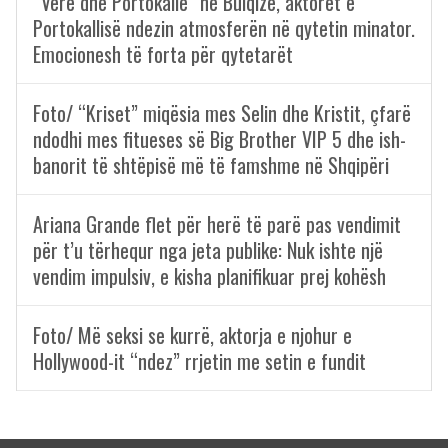
“Verë dhe Portokalle” në Bulqizë, aktorët e
Portokallisë ndezin atmosferën në qytetin minator.
Emocionesh të forta për qytetarët
Foto/ “Kriset” miqësia mes Selin dhe Kristit, çfarë
ndodhi mes fitueses së Big Brother VIP 5 dhe ish-
banorit të shtëpisë më të famshme në Shqipëri
Ariana Grande flet për herë të parë pas vendimit
për t’u tërhequr nga jeta publike: Nuk ishte një
vendim impulsiv, e kisha planifikuar prej kohësh
Foto/ Më seksi se kurrë, aktorja e njohur e
Hollywood-it “ndez” rrjetin me setin e fundit