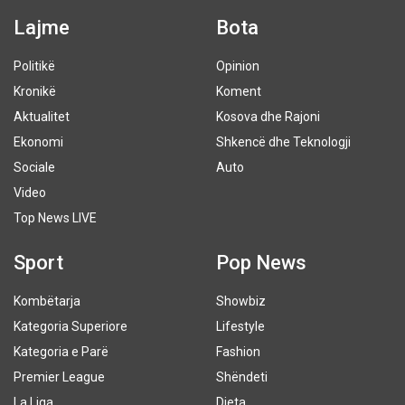
Lajme
Bota
Politikë
Opinion
Kronikë
Koment
Aktualitet
Kosova dhe Rajoni
Ekonomi
Shkencë dhe Teknologji
Sociale
Auto
Video
Top News LIVE
Sport
Pop News
Kombëtarja
Showbiz
Kategoria Superiore
Lifestyle
Kategoria e Parë
Fashion
Premier League
Shëndeti
La Liga
Dieta