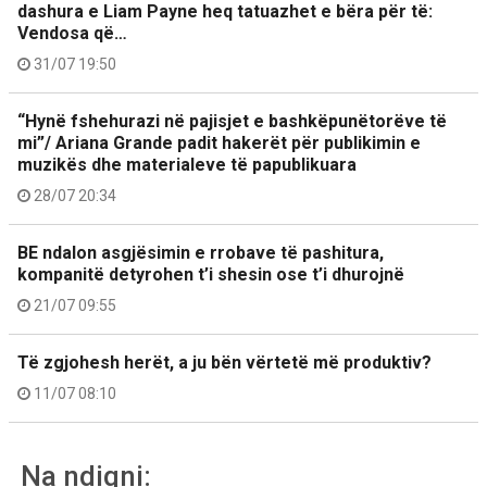
dashura e Liam Payne heq tatuazhet e bëra për të:
Vendosa që…
31/07 19:50
“Hynë fshehurazi në pajisjet e bashkëpunëtorëve të
mi”/ Ariana Grande padit hakerët për publikimin e
muzikës dhe materialeve të papublikuara
28/07 20:34
BE ndalon asgjësimin e rrobave të pashitura,
kompanitë detyrohen t’i shesin ose t’i dhurojnë
21/07 09:55
Të zgjohesh herët, a ju bën vërtetë më produktiv?
11/07 08:10
Na ndiqni: