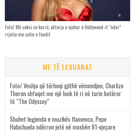
Foto/ Më seksi se kurrë, aktorja e njohur e Hollywood-it “ndez”
rrjetin me setin e fundit
ME TË LEXUARAT
Foto/ Veshja që tërhoqi gjithë vëmendjen, Charlize
Theron shfaqet me një look të ri në turin botëror
të “The Odyssey”
Shuhet legjenda e muzikës flamenco, Pepe
Habichuela ndërron jetë në moshën 81-vjeçare