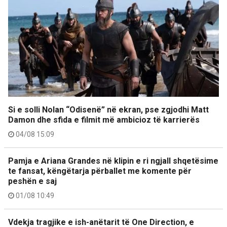
Si e solli Nolan “Odisenë” në ekran, pse zgjodhi Matt
Damon dhe sfida e filmit më ambicioz të karrierës
04/08 15:09
Pamja e Ariana Grandes në klipin e ri ngjall shqetësime
te fansat, këngëtarja përballet me komente për
peshën e saj
01/08 10:49
Vdekja tragjike e ish-anëtarit të One Direction, e