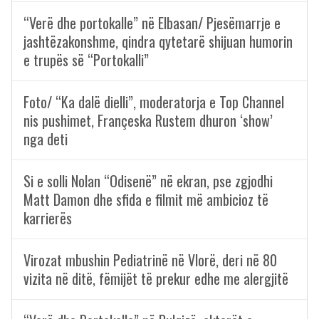
“Verë dhe portokalle” në Elbasan/ Pjesëmarrje e
jashtëzakonshme, qindra qytetarë shijuan humorin
e trupës së “Portokalli”
Foto/ “Ka dalë dielli”, moderatorja e Top Channel
nis pushimet, Françeska Rustem dhuron ‘show’
nga deti
Si e solli Nolan “Odisenë” në ekran, pse zgjodhi
Matt Damon dhe sfida e filmit më ambicioz të
karrierës
Virozat mbushin Pediatrinë në Vlorë, deri në 80
vizita në ditë, fëmijët të prekur edhe me alergjitë