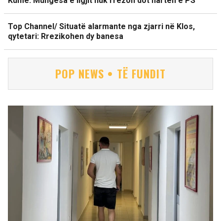
Kume: Mungesa e ligjit nuk rrëzon dot hartën e PS
Top Channel/ Situatë alarmante nga zjarri në Klos,
qytetari: Rrezikohen dy banesa
POP NEWS • TË FUNDIT