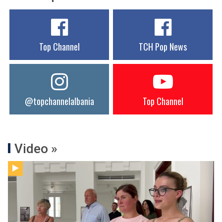
Top Channel
TCH Pop News
@topchannelalbania
Top Channel
Video »