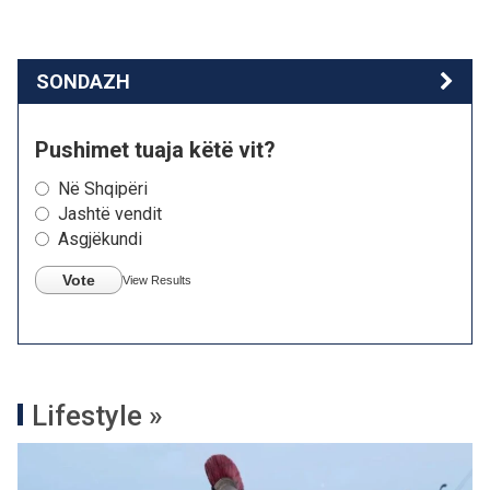
SONDAZH
Pushimet tuaja këtë vit?
Në Shqipëri
Jashtë vendit
Asgjëkundi
Vote
View Results
Lifestyle »