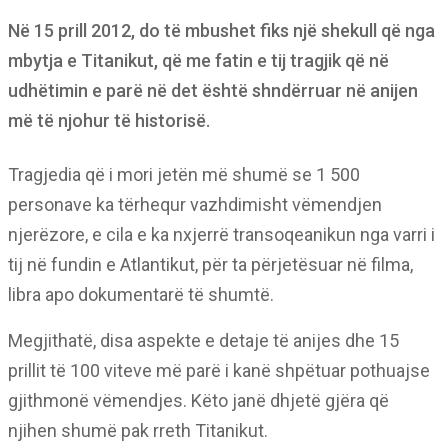
Në 15 prill 2012, do të mbushet fiks një shekull që nga
mbytja e Titanikut, që me fatin e tij tragjik që në
udhëtimin e parë në det është shndërruar në anijen
më të njohur të historisë.
Tragjedia që i mori jetën më shumë se 1 500
personave ka tërhequr vazhdimisht vëmendjen
njerëzore, e cila e ka nxjerrë transoqeanikun nga varri i
tij në fundin e Atlantikut, për ta përjetësuar në filma,
libra apo dokumentarë të shumtë.
Megjithatë, disa aspekte e detaje të anijes dhe 15
prillit të 100 viteve më parë i kanë shpëtuar pothuajse
gjithmonë vëmendjes. Këto janë dhjetë gjëra që
njihen shumë pak rreth Titanikut.