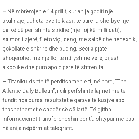
– Në mbrëmjen e 14 prillit, kur anija goditi një
akullnajë, udhëtarëve të klasit të parë iu shërbye një
darkë që përfshinte stridhe (një lloj kërmilli deti),
salmon i zjerë, fileto viçi, qengj me salcë dhe nenexhik,
çokollatë e shkrirë dhe buding. Secila pjatë
shoqërohet me një lloj të ndryshme vere, pijesh
alkoolike dhe puro apo cigare të shtrenjta.
– Titaniku kishte të përditshmen e tij në bord, “The
Atlantic Daily Bulletin”, i cili përfshinte lajmet më të
fundit nga bursa, rezultatet e garave të kuajve apo
thashethemet e shoqërisë së lartë. Të gjitha
informacionet transferoheshin për t’u shtypur më pas
në anije nëpërmjet telegrafit.