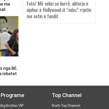
Foto/ Më seksi se kurrë, aktorja e
ime me
njohur e Hollywood-it “ndez” rrjetin
kat
me setin e fundit
,
o nga BE.
a mbetet
Programe
Top Channel
Big Brother VIP
Rreth Top Channel