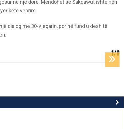
lagosur në një dorë. Mendohet se Sakdawut ishte nën
ryer këtë veprim.
 një dialog me 30-vjeçarin, por në fund u desh të
ën.
1/6