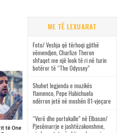
ME TË LEXUARAT
Foto/ Veshja që tërhoqi gjithë
vëmendjen, Charlize Theron
shfaqet me një look të ri në turin
botëror të “The Odyssey”
Shuhet legjenda e muzikës
flamenco, Pepe Habichuela
ndërron jetë në moshën 81-vjeçare
“Verë dhe portokalle” në Elbasan/
Pjesëmarrje e jashtëzakonshme,
rit të One