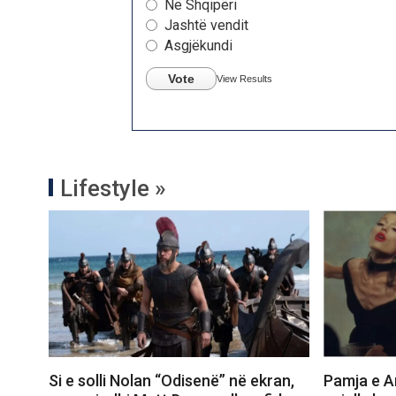
Në Shqipëri
Jashtë vendit
Asgjëkundi
Vote
View Results
Lifestyle »
Si e solli Nolan “Odisenë” në ekran,
Pamja e Ar