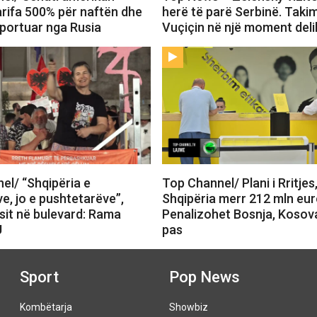
arifa 500% për naftën dhe
herë të parë Serbinë. Tak
mportuar nga Rusia
Vuçiçin në një moment deli
el/ “Shqipëria e
Top Channel/ Plani i Rritjes
e, jo e pushtetarëve”,
Shqipëria merr 212 mln eur
sit në bulevard: Rama
Penalizohet Bosnja, Kosov
U
pas
Sport
Pop News
Kombëtarja
Showbiz