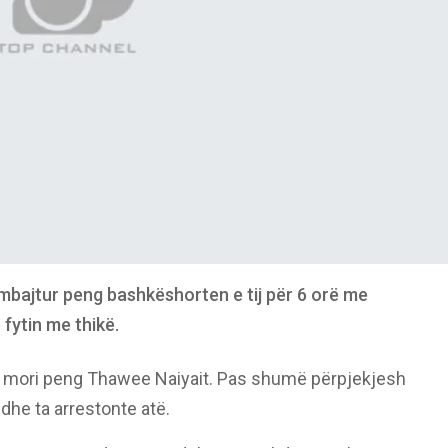
 mbajtur peng bashkëshorten e tij për 6 orë me
 fytin me thikë.
 mori peng Thawee Naiyait. Pas shumë përpjekjesh
n dhe ta arrestonte atë.