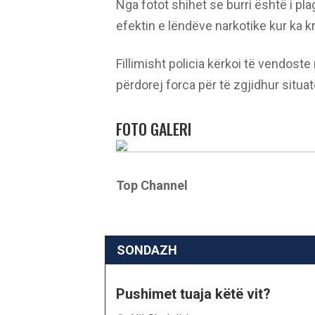
Nga fotot shihet se burri është i p
efektin e lëndëve narkotike kur ka k
Fillimisht policia kërkoi të vendoste
përdorej forca për të zgjidhur situat
FOTO GALERI
Top Channel
SONDAZH
Pushimet tuaja këtë vit?