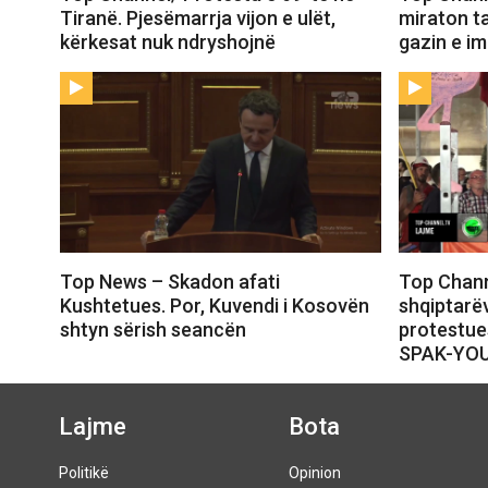
Tiranë. Pjesëmarrja vijon e ulët,
miraton t
kërkesat nuk ndryshojnë
gazin e i
Top News – Skadon afati
Top Chann
Kushtetues. Por, Kuvendi i Kosovën
shqiptarëv
shtyn sërish seancën
protestue
SPAK-YO
Lajme
Bota
Politikë
Opinion