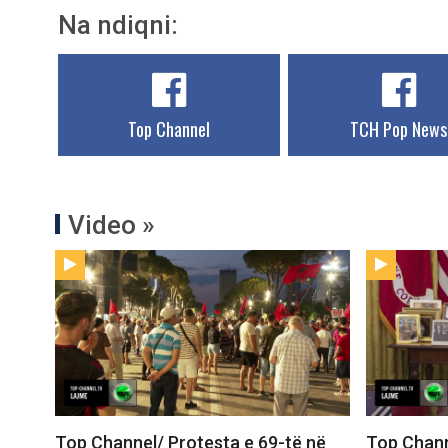
Na ndiqni:
Top Channel
TCH Pop News
Video »
Top Channel/ Protesta e 69-të në
Top Chann