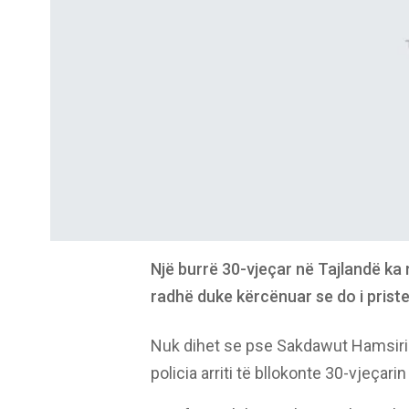
Një burrë 30-vjeçar në Tajlandë ka
radhë duke kërcënuar se do i priste
Nuk dihet se pse Sakdawut Hamsiri
policia arriti të bllokonte 30-vjeçari