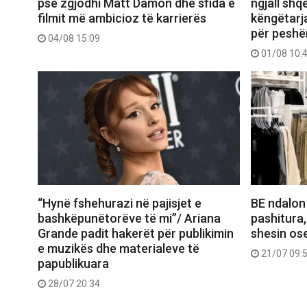
pse zgjodhi Matt Damon dhe sfida e
ngjall shq
filmit më ambicioz të karrierës
këngëtarj
për peshë
04/08 15:09
01/08 10:
“Hynë fshehurazi në pajisjet e
BE ndalon
bashkëpunëtorëve të mi”/ Ariana
pashitura,
Grande padit hakerët për publikimin
shesin ose
e muzikës dhe materialeve të
21/07 09:
papublikuara
28/07 20:34