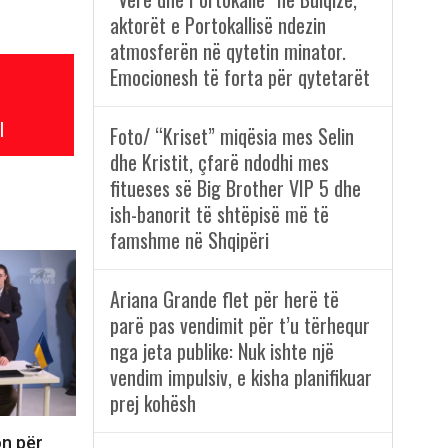
aktorët e Portokallisë ndezin
atmosferën në qytetin minator.
Emocionesh të forta për qytetarët
l
Foto/ “Kriset” miqësia mes Selin
dhe Kristit, çfarë ndodhi mes
fitueses së Big Brother VIP 5 dhe
ish-banorit të shtëpisë më të
famshme në Shqipëri
Ariana Grande flet për herë të
parë pas vendimit për t’u tërhequr
nga jeta publike: Nuk ishte një
vendim impulsiv, e kisha planifikuar
prej kohësh
on për