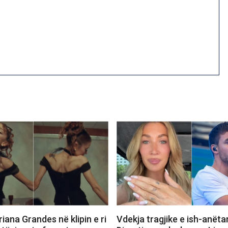
iana Grandes në klipin e ri
Vdekja tragjike e ish-anëta