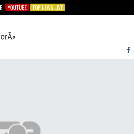
E
YOUTUBE
TOP NEWS LIVE
 orÃ«