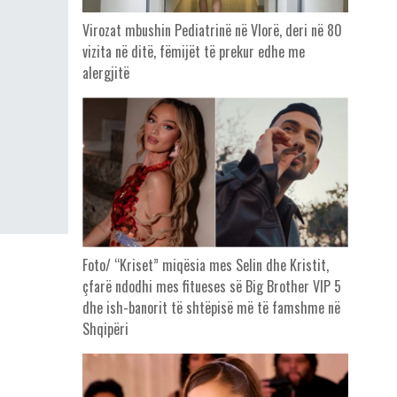
Virozat mbushin Pediatrinë në Vlorë, deri në 80
vizita në ditë, fëmijët të prekur edhe me
alergjitë
Foto/ “Kriset” miqësia mes Selin dhe Kristit,
çfarë ndodhi mes fitueses së Big Brother VIP 5
dhe ish-banorit të shtëpisë më të famshme në
Shqipëri