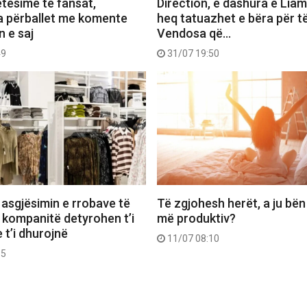
etësime te fansat,
Direction, e dashura e Lia
a përballet me komente
heq tatuazhet e bëra për të
n e saj
Vendosa që…
49
31/07 19:50
 asgjësimin e rrobave të
Të zgjohesh herët, a ju bën
 kompanitë detyrohen t’i
më produktiv?
 t’i dhurojnë
11/07 08:10
55