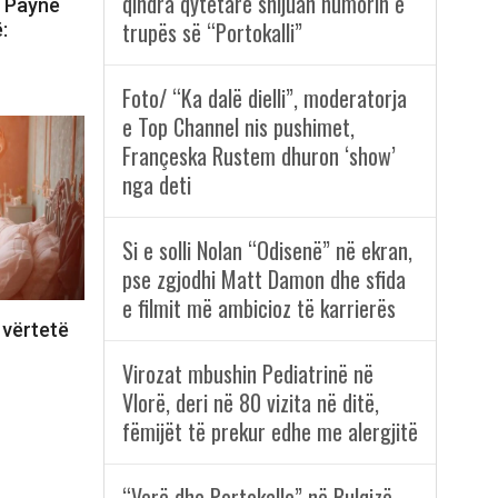
qindra qytetarë shijuan humorin e
m Payne
trupës së “Portokalli”
:
Foto/ “Ka dalë dielli”, moderatorja
e Top Channel nis pushimet,
Françeska Rustem dhuron ‘show’
nga deti
Si e solli Nolan “Odisenë” në ekran,
pse zgjodhi Matt Damon dhe sfida
e filmit më ambicioz të karrierës
 vërtetë
Virozat mbushin Pediatrinë në
Vlorë, deri në 80 vizita në ditë,
fëmijët të prekur edhe me alergjitë
“Verë dhe Portokalle” në Bulqizë,