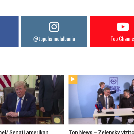
@topchannelalbania
Top Channe
el/ Senati amerikan
Top News – Zelensky vizit