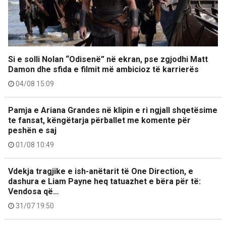
Si e solli Nolan “Odisenë” në ekran, pse zgjodhi Matt
Damon dhe sfida e filmit më ambicioz të karrierës
04/08 15:09
Pamja e Ariana Grandes në klipin e ri ngjall shqetësime
te fansat, këngëtarja përballet me komente për
peshën e saj
01/08 10:49
Vdekja tragjike e ish-anëtarit të One Direction, e
dashura e Liam Payne heq tatuazhet e bëra për të:
Vendosa që…
31/07 19:50