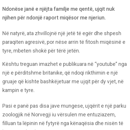
Ndonëse janë e njëjta familje me qentë, ujqit nuk
njihen për ndonjë raport miqësor me njeriun.
Në natyrë, ata zhvillojnë një jetë të egër dhe shpesh
paraqiten agresivë, por nëse arrin të fitosh miqësinë e
tyre, mbeten shokë për tërë jetën.
Kështu treguan imazhet e publikuara në “youtube” nga
një e përditshme britanike, që ndoqi rikthimin e një
gruaje që kishte bashkëjetuar me ujqit për dy vjet, në
kampin e tyre.
Pasi e panë pas disa jave mungese, ujqërit e një parku
zoologjik në Norvegji iu vërsulen me entuziazem,
filluan ta lëpinin në fytyrë nga kënaqësia dhe nisën të