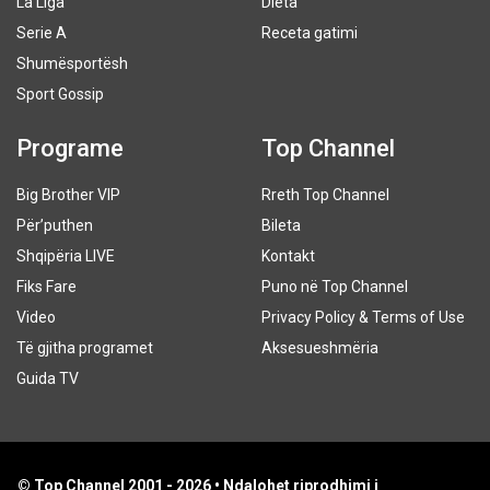
La Liga
Dieta
Serie A
Receta gatimi
Shumësportësh
Sport Gossip
Programe
Top Channel
Big Brother VIP
Rreth Top Channel
Për’puthen
Bileta
Shqipëria LIVE
Kontakt
Fiks Fare
Puno në Top Channel
Video
Privacy Policy & Terms of Use
Të gjitha programet
Aksesueshmëria
Guida TV
© Top Channel 2001 - 2026 • Ndalohet riprodhimi i