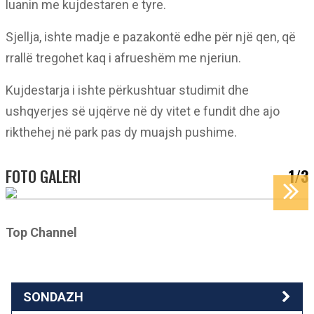
luanin me kujdestaren e tyre.
Sjellja, ishte madje e pazakontë edhe për një qen, që
rrallë tregohet kaq i afrueshëm me njeriun.
Kujdestarja i ishte përkushtuar studimit dhe
ushqyerjes së ujqërve në dy vitet e fundit dhe ajo
rikthehej në park pas dy muajsh pushime.
FOTO GALERI
1/3
Top Channel
SONDAZH