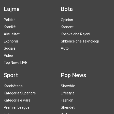
Lajme
Bota
Politikë
Opinion
Kronikë
Koment
Aktualitet
Kosova dhe Rajoni
Ekonomi
Shkencë dhe Teknologji
Sociale
Auto
Video
Top News LIVE
Sport
Pop News
Kombëtarja
Showbiz
Kategoria Superiore
Lifestyle
Kategoria e Parë
Fashion
Premier League
Shëndeti