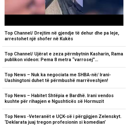
Top Channel/ Drejtim në gjendje të dehur dhe pa leje,
arrestohet një shofer në Kukës
Top Channel/ Ujërat e zeza përmbytnin Kasharin, Rama
publikon videon: Pema 8 metra “varrosej”…
Top News – Nuk ka negociata me SHBA-në/ Irani-
Uashingtoni duhet të përmbushë marrëveshjen!
Top News – Habitet Shtëpia e Bardhë. Irani vendos
kushte për rihapjen e Ngushticës së Hormuzit
Top News -Veteranët e UÇK-së i përgjigjen Zelenskyt.
‘Deklarata juaj tregon profesionin si komedian’