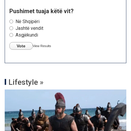
Pushimet tuaja këtë vit?
Në Shqipëri
Jashtë vendit
Asgjëkundi
Vote
View Results
Lifestyle »