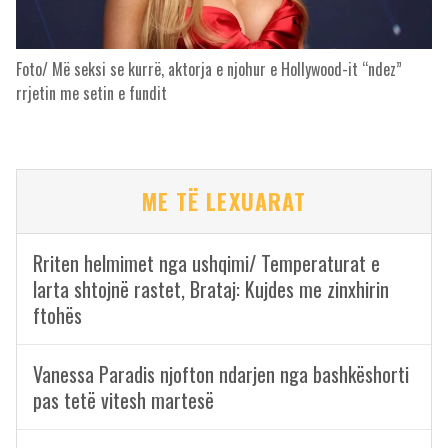
Foto/ Më seksi se kurrë, aktorja e njohur e Hollywood-it “ndez”
rrjetin me setin e fundit
ME TË LEXUARAT
Rriten helmimet nga ushqimi/ Temperaturat e
larta shtojnë rastet, Brataj: Kujdes me zinxhirin
ftohës
Vanessa Paradis njofton ndarjen nga bashkëshorti
pas tetë vitesh martesë