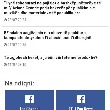
“Hynë fshehurazi në pajisjet e bashkëpunëtorëve të
mi”/ Ariana Grande padit hakerët për publikimin e
muzikës dhe materialeve të papublikuara
28/07 20:34
BE ndalon asgjësimin e rrobave të pashitura,
kompanitë detyrohen t’i shesin ose t’i dhurojnë
21/07 09:55
Të zgjohesh herët, a ju bën vërtetë më produktiv?
11/07 08:10
Na ndiqni:
Top Channel
TCH Pop News