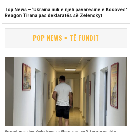
Top News – ‘Ukraina nuk e njeh pavarësinë e Kosovës.’
Reagon Tirana pas deklaratës së Zelenskyt
POP NEWS • TË FUNDIT
Virozat mbushin Pediatrinë në Vlorë, deri në 80 vizita në ditë,