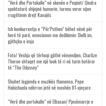
“Verë dhe Portokalle” në skenën e Peqinit/ Qindra
spektatorë shijojnë humorin, turneu veror vijon
rrugëtimin drejt Kavajës
Ish konkurrentja e “Për’Puthen” bëhet nënë për
herë të parë, emocionon me dedikimin: Dielli im,
gjithçka e imja
Foto/ Veshja që tërhoqi gjithë vëmendjen, Charlize
Theron shfaqet me një look të ri në turin botëror
të “The Odyssey”
Shuhet legjenda e muzikës flamenco, Pepe
Habichuela ndërron jetë në moshën 81-vjeçare
“Verë dhe portokalle” në Elbasan/ Pjesëmarrje e