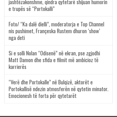
jashtëzakonshme, qindra qytetarë shijuan humorin
e trupës së “Portokalli”
Foto/ “Ka dalë dielli”, moderatorja e Top Channel
nis pushimet, Françeska Rustem dhuron ‘show’
nga deti
Si e solli Nolan “Odisenë” në ekran, pse zgjodhi
Matt Damon dhe sfida e filmit më ambicioz të
karrierës
“Verë dhe Portokalle” në Bulqizë, aktorët e
Portokallisë ndezin atmosferën në qytetin minator.
Emocionesh të forta për qytetarët