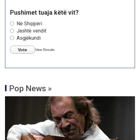
Pushimet tuaja këtë vit?
Në Shqipëri
Jashtë vendit
Asgjëkundi
Vote
View Results
Pop News »