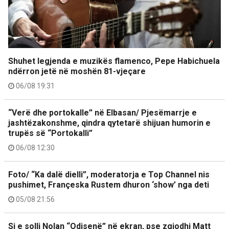
Shuhet legjenda e muzikës flamenco, Pepe Habichuela
ndërron jetë në moshën 81-vjeçare
06/08 19:31
“Verë dhe portokalle” në Elbasan/ Pjesëmarrje e
jashtëzakonshme, qindra qytetarë shijuan humorin e
trupës së “Portokalli”
06/08 12:30
Foto/ “Ka dalë dielli”, moderatorja e Top Channel nis
pushimet, Françeska Rustem dhuron ‘show’ nga deti
05/08 21:56
Si e solli Nolan “Odisenë” në ekran, pse zgjodhi Matt