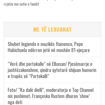
rrjetin me setin e fundit
ME TË LEXUARAT
Shuhet legjenda e muzikës flamenco, Pepe
Habichuela ndërron jetë në moshën 81-vjeçare
“Verë dhe portokalle” në Elbasan/ Pjesëmarrje e
jashtëzakonshme, qindra qytetarë shijuan humorin
e trupës së “Portokalli”
Foto/ “Ka dalë dielli”, moderatorja e Top Channel
nis pushimet, Françeska Rustem dhuron ‘show’
nga deti