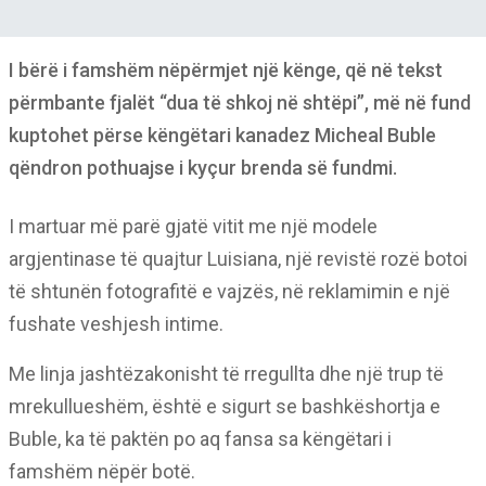
I bërë i famshëm nëpërmjet një kënge, që në tekst
përmbante fjalët “dua të shkoj në shtëpi”, më në fund
kuptohet përse këngëtari kanadez Micheal Buble
qëndron pothuajse i kyçur brenda së fundmi.
I martuar më parë gjatë vitit me një modele
argjentinase të quajtur Luisiana, një revistë rozë botoi
të shtunën fotografitë e vajzës, në reklamimin e një
fushate veshjesh intime.
Me linja jashtëzakonisht të rregullta dhe një trup të
mrekullueshëm, është e sigurt se bashkëshortja e
Buble, ka të paktën po aq fansa sa këngëtari i
famshëm nëpër botë.