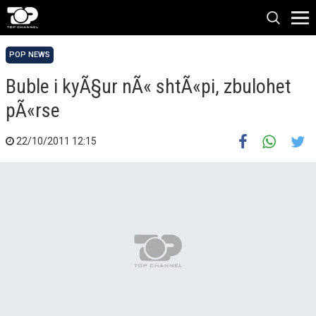
POP NEWS
Buble i kyÃ§ur nÃ« shtÃ«pi, zbulohet
pÃ«rse
22/10/2011 12:15