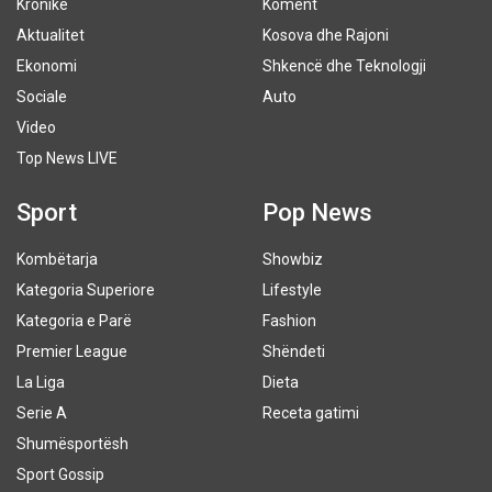
Kronikë
Koment
Aktualitet
Kosova dhe Rajoni
Ekonomi
Shkencë dhe Teknologji
Sociale
Auto
Video
Top News LIVE
Sport
Pop News
Kombëtarja
Showbiz
Kategoria Superiore
Lifestyle
Kategoria e Parë
Fashion
Premier League
Shëndeti
La Liga
Dieta
Serie A
Receta gatimi
Shumësportësh
Sport Gossip