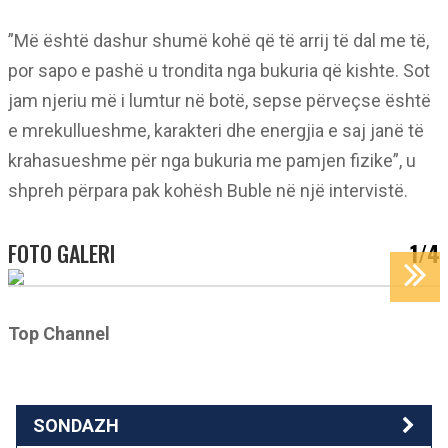
”Më është dashur shumë kohë që të arrij të dal me të,
por sapo e pashë u trondita nga bukuria që kishte. Sot
jam njeriu më i lumtur në botë, sepse përveçse është
e mrekullueshme, karakteri dhe energjia e saj janë të
krahasueshme për nga bukuria me pamjen fizike”, u
shpreh përpara pak kohësh Buble në një intervistë.
FOTO GALERI
1/4
Top Channel
SONDAZH