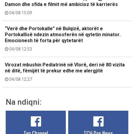
Damon dhe sfida e filmit më ambicioz të karrierës
04/08 15:09
“Verë dhe Portokalle” në Bulqizë, aktorët e
Portokallisë ndezin atmosferën në qytetin minator.
Emocionesh të forta për qytetarët
04/08 12:53
Virozat mbushin Pediatrinë në Vlorë, deri në 80 vizita
në ditë, fëmijët të prekur edhe me alergjitë
04/08 12:27
Na ndiqni:
Top Channel
TCH Pop News