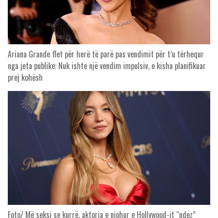
Ariana Grande flet për herë të parë pas vendimit për t’u tërhequr
nga jeta publike: Nuk ishte një vendim impulsiv, e kisha planifikuar
prej kohësh
Foto/ Më seksi se kurrë, aktorja e njohur e Hollywood-it “ndez”