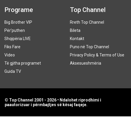
Programe
Top Channel
Big Brother VIP
Rreth Top Channel
Për’puthen
Bileta
Shqipëria LIVE
Kontakt
Fiks Fare
Puno në Top Channel
Video
Privacy Policy & Terms of Use
Të gjitha programet
Aksesueshmëria
Guida TV
© Top Channel 2001 - 2026 • Ndalohet riprodhimi i
paautorizuar i përmbajtjes së kësaj faqeje.