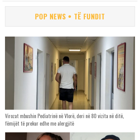
POP NEWS • TË FUNDIT
Virozat mbushin Pediatrinë në Vlorë, deri në 80 vizita në ditë,
fëmijët të prekur edhe me alergjitë