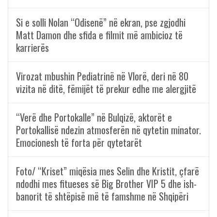
Si e solli Nolan “Odisenë” në ekran, pse zgjodhi
Matt Damon dhe sfida e filmit më ambicioz të
karrierës
Virozat mbushin Pediatrinë në Vlorë, deri në 80
vizita në ditë, fëmijët të prekur edhe me alergjitë
“Verë dhe Portokalle” në Bulqizë, aktorët e
Portokallisë ndezin atmosferën në qytetin minator.
Emocionesh të forta për qytetarët
Foto/ “Kriset” miqësia mes Selin dhe Kristit, çfarë
ndodhi mes fitueses së Big Brother VIP 5 dhe ish-
banorit të shtëpisë më të famshme në Shqipëri