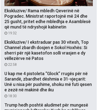
Ekskluzive/ Rama mbledh Qeverinë në
Pogradec. Ministrat raportojnë më 24 dhe
25 gusht, pritet edhe mbledhja e Asamblesë
që mund të ndryshojë kabinetin
19:32
Ekskluzive/ I ekstraduar pas 30 vitesh, Top
Channel zbardh dosjen e Sokol Hoxhës: Si
sherri për një kasetofon solli vrasjen e dy
vëllezërve në Patos
22:58
U kap me 4 pistoleta “Glock” rrugës për në
Sarandë, zbardhet dëshmia e 31-vjeçarit:
Unë u nisa për pushime, shoku më futi qesen
e zezë në makinë dhe iku
18:30
Trump hedh poshtë aludimet për mungesë