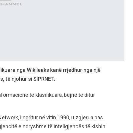
kuara nga Wikileaks kanë rrjedhur nga një
s, të njohur si SIPRNET.
formacione të klasifikuara, bëjnë të ditur
twork, i ngritur në vitin 1990, u zgjerua pas
gjencitë e ndryshme të inteligjencës të kishin