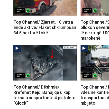
Top Channel/ Zjarret, 10 vatra
Top Channel/S
ende aktive/ Flakët shkrumbuan
bllokon qeveri
34.5 hektarë tokë
lë në rrugë 10
marokenë
Top Channel/ Dëshmia/
Top Channel/ 
Rrëfehet Kejdi Banaj që u kap
vdes në kantie
teksa transportonte 4 pistoleta
transportua në
“Glock”
mbijetoi