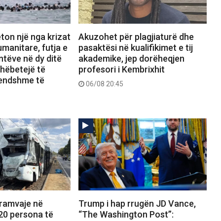
ton një nga krizat
Akuzohet për plagjiaturë dhe
manitare, futja e
pasaktësi në kualifikimet e tij
tëve në dy ditë
akademike, jep dorëheqjen
shëbetejë të
profesori i Kembrixhit
rendshme të
06/08 20:45
tramvaje në
Trump i hap rrugën JD Vance,
20 persona të
“The Washington Post”: