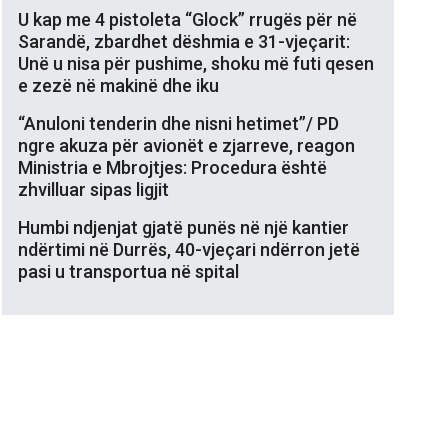
U kap me 4 pistoleta “Glock” rrugës për në
Sarandë, zbardhet dëshmia e 31-vjeçarit:
Unë u nisa për pushime, shoku më futi qesen
e zezë në makinë dhe iku
“Anuloni tenderin dhe nisni hetimet”/ PD
ngre akuza për avionët e zjarreve, reagon
Ministria e Mbrojtjes: Procedura është
zhvilluar sipas ligjit
Humbi ndjenjat gjatë punës në një kantier
ndërtimi në Durrës, 40-vjeçari ndërron jetë
pasi u transportua në spital