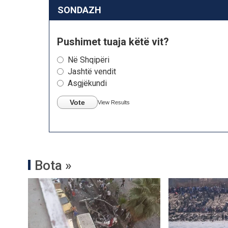
SONDAZH
Pushimet tuaja këtë vit?
Në Shqipëri
Jashtë vendit
Asgjëkundi
Vote
View Results
Bota »