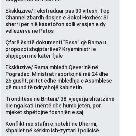
Ekskluzive/ I ekstraduar pas 30 vitesh, Top
Channel zbardh dosjen e Sokol Hoxhës: Si
sherri për një kasetofon solli vrasjen e dy
vëllezërve në Patos
Çfarë është dokumenti “Besa” që Rama u
propozoi shqiptarëve? Kryeministri e
shpjegon me katër fjalë
Ekskluzive/ Rama mbledh Qeverinë në
Pogradec. Ministrat raportojnë më 24 dhe
25 gusht, pritet edhe mbledhja e Asamblesë
që mund të ndryshojë kabinetin
Tronditëse në Britani/ 38-vjeçarja shtatzënë
bie nga kati i nëntë dhe humb jetën, por
mjekët shpëtojnë foshnjën e saj
Konflikt me stafin e hotelit në Dhërmi,
shpallet në kërkim ish-zyrtari i policisë