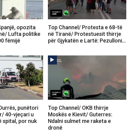
panjë, opozita
Top Channel/ Protesta e 68-të
në/ Lufta politike
në Tiranë/ Protestuesit thirrje
00 fëmijë
për Gjykatën e Lartë: Pezulloni…
Durrës, punëtori
Top Channel/ OKB thirrje
r/ 40-vjeçari u
Moskës e Kievit/ Guterres:
 spital, por nuk
Ndalni sulmet me raketa e
dronë