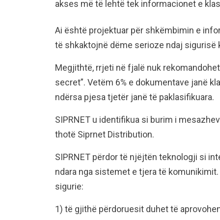
akses më të lehtë tek informacionet e klasi
Ai është projektuar për shkëmbimin e infor
të shkaktojnë dëme serioze ndaj sigurisë
Megjithtë, rrjeti në fjalë nuk rekomandohet
secret”. Vetëm 6% e dokumentave janë klasi
ndërsa pjesa tjetër janë të paklasifikuara.
SIPRNET u identifikua si burim i mesazhev
thotë Siprnet Distribution.
SIPRNET përdor të njëjtën teknologji si inte
ndara nga sistemet e tjera të komunikimit.
sigurie:
1) të gjithë përdoruesit duhet të aprovohen