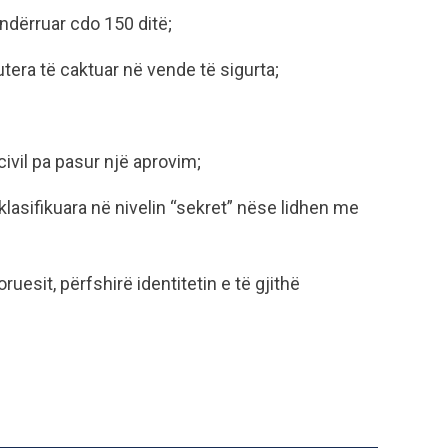
ndërruar cdo 150 ditë;
era të caktuar në vende të sigurta;
civil pa pasur një aprovim;
klasifikuara në nivelin “sekret” nëse lidhen me
uesit, përfshirë identitetin e të gjithë