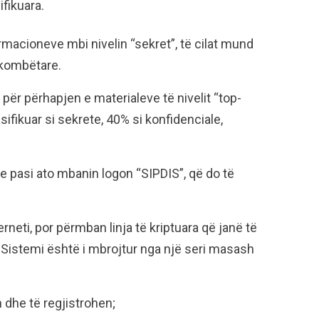
fikuara.
macioneve mbi nivelin “sekret”, të cilat mund
 kombëtare.
 për përhapjen e materialeve të nivelit “top-
fikuar si sekrete, 40% si konfidenciale,
e pasi ato mbanin logon “SIPDIS”, që do të
rneti, por përmban linja të kriptuara që janë të
 Sistemi është i mbrojtur nga një seri masash
 dhe të regjistrohen;