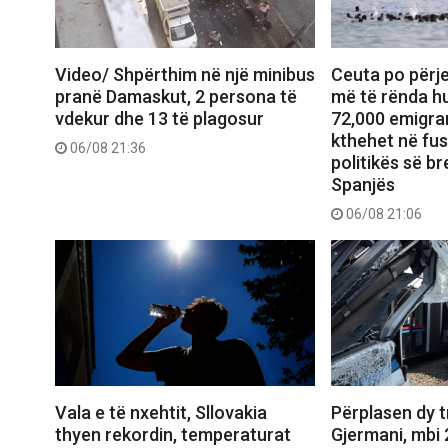
Video/ Shpërthim në një minibus
Ceuta po përje
pranë Damaskut, 2 persona të
më të rënda hu
vdekur dhe 13 të plagosur
72,000 emigran
kthehet në fu
06/08 21:36
politikës së b
Spanjës
06/08 21:06
Vala e të nxehtit, Sllovakia
Përplasen dy 
thyen rekordin, temperaturat
Gjermani, mbi 