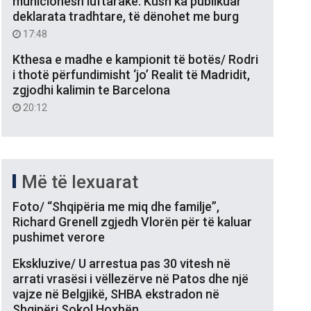
municionesh luftarake: Kush ka publikuar
deklarata tradhtare, të dënohet me burg
17:48
Kthesa e madhe e kampionit të botës/ Rodri
i thotë përfundimisht ‘jo’ Realit të Madridit,
zgjodhi kalimin te Barcelona
20:12
Më të lexuarat
Foto/ “Shqipëria me miq dhe familje”,
Richard Grenell zgjedh Vlorën për të kaluar
pushimet verore
Ekskluzive/ U arrestua pas 30 vitesh në
arrati vrasësi i vëllezërve në Patos dhe një
vajze në Belgjikë, SHBA ekstradon në
Shqipëri Sokol Hoxhën