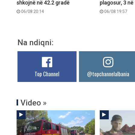
shkojnë në 42.2 gradë
plagosur, 3 në 
06/08 20:14
06/08 19:57
Na ndiqni:
Top Channel
@topchannelalbania
Video »