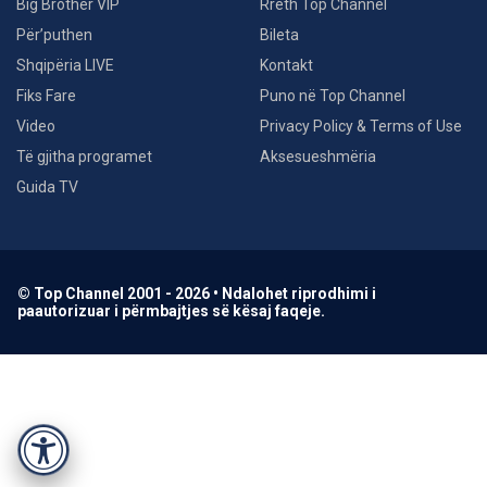
Big Brother VIP
Rreth Top Channel
Për’puthen
Bileta
Shqipëria LIVE
Kontakt
Fiks Fare
Puno në Top Channel
Video
Privacy Policy & Terms of Use
Të gjitha programet
Aksesueshmëria
Guida TV
© Top Channel 2001 - 2026 • Ndalohet riprodhimi i
paautorizuar i përmbajtjes së kësaj faqeje.
Accessibility