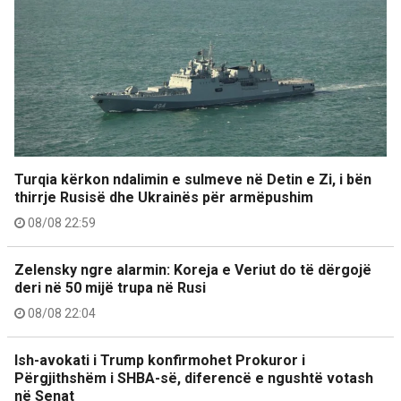
Turqia kërkon ndalimin e sulmeve në Detin e Zi, i bën
thirrje Rusisë dhe Ukrainës për armëpushim
08/08 22:59
Zelensky ngre alarmin: Koreja e Veriut do të dërgojë
deri në 50 mijë trupa në Rusi
08/08 22:04
Ish-avokati i Trump konfirmohet Prokuror i
Përgjithshëm i SHBA-së, diferencë e ngushtë votash
në Senat