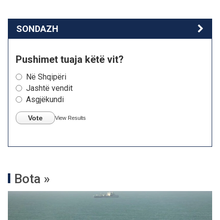
SONDAZH
Pushimet tuaja këtë vit?
Në Shqipëri
Jashtë vendit
Asgjëkundi
Vote
View Results
Bota »