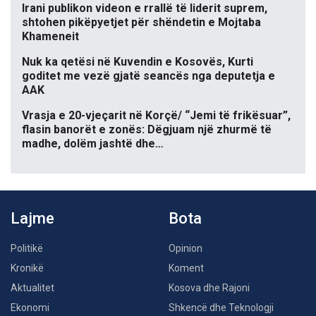
Irani publikon videon e rrallë të liderit suprem,
shtohen pikëpyetjet për shëndetin e Mojtaba
Khameneit
Nuk ka qetësi në Kuvendin e Kosovës, Kurti
goditet me vezë gjatë seancës nga deputetja e
AAK
Vrasja e 20-vjeçarit në Korçë/ “Jemi të frikësuar”,
flasin banorët e zonës: Dëgjuam një zhurmë të
madhe, dolëm jashtë dhe…
Lajme
Bota
Politikë
Opinion
Kronikë
Koment
Aktualitet
Kosova dhe Rajoni
Ekonomi
Shkencë dhe Teknologji