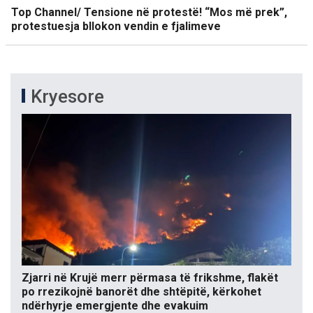
Top Channel/ Tensione në protestë! “Mos më prek”,
protestuesja bllokon vendin e fjalimeve
Kryesore
Zjarri në Krujë merr përmasa të frikshme, flakët
po rrezikojnë banorët dhe shtëpitë, kërkohet
ndërhyrje emergjente dhe evakuim