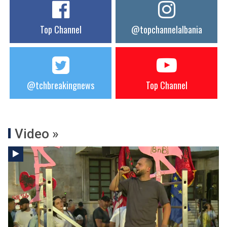
Top Channel
@topchannelalbania
@tchbreakingnews
Top Channel
Video »