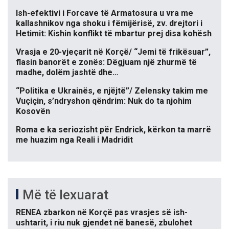
Ish-efektivi i Forcave të Armatosura u vra me
kallashnikov nga shoku i fëmijërisë, zv. drejtori i
Hetimit: Kishin konflikt të mbartur prej disa kohësh
Vrasja e 20-vjeçarit në Korçë/ “Jemi të frikësuar”,
flasin banorët e zonës: Dëgjuam një zhurmë të
madhe, dolëm jashtë dhe…
“Politika e Ukrainës, e njëjtë”/ Zelensky takim me
Vuçiçin, s’ndryshon qëndrim: Nuk do ta njohim
Kosovën
Roma e ka seriozisht për Endrick, kërkon ta marrë
me huazim nga Reali i Madridit
Më të lexuarat
RENEA zbarkon në Korçë pas vrasjes së ish-
ushtarit, i riu nuk gjendet në banesë, zbulohet