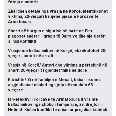
fotoja e autorit
Zbardhen detaje nga vrasja në Korçë, identifikohet
viktima, 20-vjeçari ka qenë pjesë e Forcave të
Armatosura
Sherri në burgun e sigurisë së lartë në Fier,
plagoset anëtari i grupit të Bajrajve dhe një tjetër,
si nisi konflikti
Vrasje me kallashnikov në Korçë, ekzekutohet 20-
vjeçari, autori në arrati
Vrasja në Korçë/ Autori dhe viktima u përfshinë në
sherr, 20-vjeçarit i gjendet thika në dorë
E trishtë/ Zi në familjen e Messit, babai i ikones
argjentinase ndahet nga jeta në moshën 68-
vjeçare
Ish-efektivi i Forcave të Armatosura u vra me
kallashnikov nga shoku i fëmijërisë, zv. drejtori i
Hetimit: Kishin konflikt të mbartur prej disa kohësh