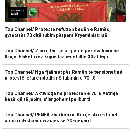
Top Channel/ Protesta refuzon besën e Ramës,
qytetarët 70 ditë tubim përpara Kryeministrisë
Top Channel/ Zjarri, thirrje urgjente për evakuim në
Krujë. Flakët rrezikojnë bizneset dhe 30 shtëpi
Top Channel/ Nga fjalimet për Ramën te tensionet në
protestë, çfarë ndodhi në tubimin e 70-të
Top Channel/ Aktivistja në protestën e 70: E vetmja
besë që të japim, s’largohemi pa ikur ti
Top Channel/ RENEA zbarkon në Korçë. Arrestohet
autori i dyshuar i vrasjes së 20-vjeçarit