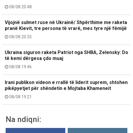
08/08 20:48
Vijojnë sulmet ruse në Ukrainë/ Shpërthime me raketa
pranë Kievit, tre persona të vrarë, mes tyre një fëmijë
08/08 20:35
Ukraina siguron raketa Patriot nga SHBA, Zelensky: Do
të kemi dërgesa çdo muaj
08/08 19:46
Irani publikon videon e rrallë të liderit suprem, shtohen
pikëpyetjet për shëndetin e Mojtaba Khameneit
08/08 19:21
Na ndiqni: