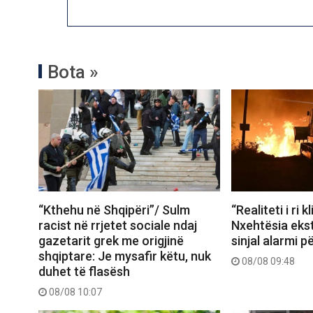
Bota »
“Kthehu në Shqipëri”/ Sulm
“Realiteti i ri k
racist në rrjetet sociale ndaj
Nxehtësia ekst
gazetarit grek me origjinë
sinjal alarmi p
shqiptare: Je mysafir këtu, nuk
08/08 09:48
duhet të flasësh
08/08 10:07