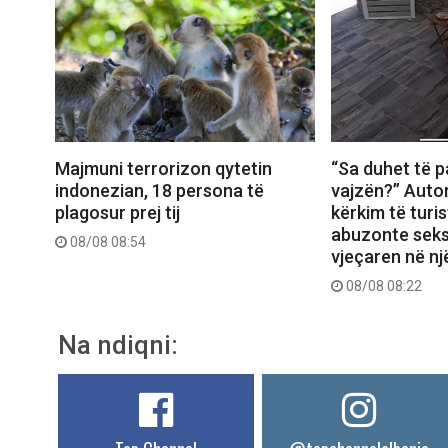
Majmuni terrorizon qytetin
“Sa duhet të p
indonezian, 18 persona të
vajzën?” Autor
plagosur prej tij
kërkim të turis
abuzonte seks
08/08 08:54
vjeçaren në nj
08/08 08:22
Na ndiqni: