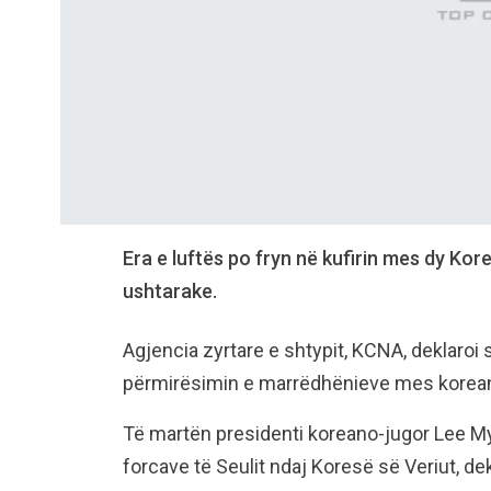
Era e luftës po fryn në kufirin mes dy Ko
ushtarake.
Agjencia zyrtare e shtypit, KCNA, deklaroi 
përmirësimin e marrëdhënieve mes koreanëv
Të martën presidenti koreano-jugor Lee M
forcave të Seulit ndaj Koresë së Veriut, de