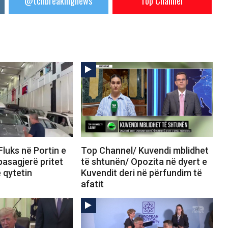
@tchbreakingnews
Top Channel
luks në Portin e
Top Channel/ Kuvendi mblidhet
pasagjerë pritet
të shtunën/ Opozita në dyert e
ë qytetin
Kuvendit deri në përfundim të
afatit