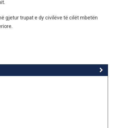
it.
ë gjetur trupat e dy civilëve të cilët mbetën
riore.