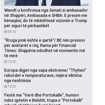
Wendt u konfirmua nga Senati si ambasador
në Shqipëri, Ambasada e SHBA: E presim me
kënaqësi, do të mbështesë vizionin e Trump
për siguri të përbashkët
09:10
“Rruga jonë është e qartë”/ BE nën presion
për anëtarët e rinj, Rama për Financial
Times: Shqipëria ndodhet në momentin më
të mirë
12:02
Europa digjet nga vapa ekstreme/ “Thyhen”
rekordet e temperaturave, mijëra viktima
nga nxehtësia
12:50
Festë me “Verë dhe Portokalle”, humori
ndez qytetin e Belshit, trupa e “Portokalli”