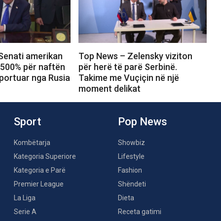
Senati amerikan
Top News – Zelensky viziton
 500% për naftën
për herë të parë Serbinë.
portuar nga Rusia
Takime me Vuçiçin në një
moment delikat
Sport
Pop News
Kombëtarja
Showbiz
Kategoria Superiore
Lifestyle
Kategoria e Parë
Fashion
Premier League
Shëndeti
La Liga
Dieta
Serie A
Receta gatimi