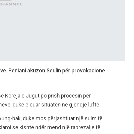
reve. Peniani akuzon Seulin për provokacione
se Koreja e Jugut po prish procesin për
e, duke e cuar situatën në gjendje lufte.
yung-bak, duke mos përjashtuar një sulm të
klaroi se kishte ndër mend një raprezalje të