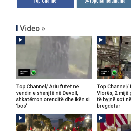
Top Channel
@topchannelalbania
Video »
Top Channel/ Ariu futet në
Top Channel/ F
vendin e shenjtë në Devoll,
Vlorës, 2 mijë 
shkatërron orenditë dhe ikën si
të hyjnë sot n
‘bos’
bregdetar