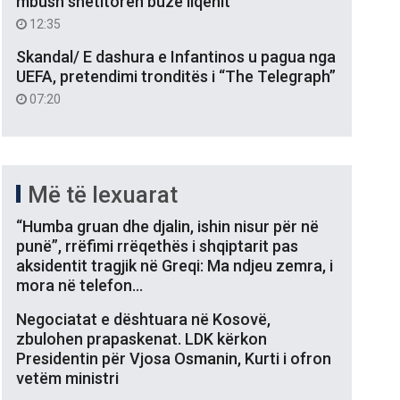
mbush shëtitoren buzë liqenit
12:35
Skandal/ E dashura e Infantinos u pagua nga
UEFA, pretendimi tronditës i “The Telegraph”
07:20
Më të lexuarat
“Humba gruan dhe djalin, ishin nisur për në
punë”, rrëfimi rrëqethës i shqiptarit pas
aksidentit tragjik në Greqi: Ma ndjeu zemra, i
mora në telefon…
Negociatat e dështuara në Kosovë,
zbulohen prapaskenat. LDK kërkon
Presidentin për Vjosa Osmanin, Kurti i ofron
vetëm ministri