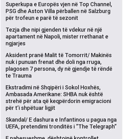
Superkupa e Europës vjen në Top Channel,
PSG dhe Aston Villa përballen në Salzburg
për trofeun e parë të sezonit
Tezja dhe nipi gjenden të vdekur në një
apartament në Napoli, mister rrethanat e
ngjarjes
Aksident pranë Malit të Tomorrit/ Makinës
nuk i punuan frenat dhe doli nga rruga,
plagosen 7 persona, dy në gjendje të rëndë
te Trauma
Ekstradimi në Shqipëri i Sokol Hoxhës,
Ambasada Amerikane: SHBA nuk është
strehë për ata që keqpërdorin emigracioni
për t’i shpëtuar ligjit
Skandal/ E dashura e Infantinos u pagua nga
UEFA, pretendimi tronditës i “The Telegraph”
E pabesueshme, dështojnë kontrollet