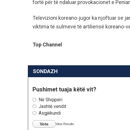
fortë për të ndaluar provokacionet e Penian
Televizioni koreano-jugor ka njoftuar se jan
viktima të sulmeve të artilierisë koreano-ve
Top Channel
SONDAZH
Pushimet tuaja këtë vit?
Në Shqipëri
Jashtë vendit
Asgjëkundi
Vote
View Results