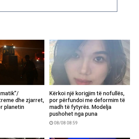
limatik”/
Kërkoi një korigjim të nofullës,
reme dhe zjarret,
por përfundoi me deformim të
ër planetin
madh të fytyrës. Modelja
pushohet nga puna
08/08 08:59