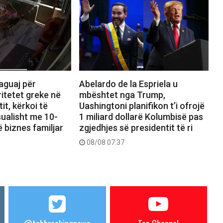
Abelardo de la Espriela u
aguaj për
mbështet nga Trump,
itetet greke në
Uashingtoni planifikon t’i ofrojë
tit, kërkoi të
1 miliard dollarë Kolumbisë pas
ualisht me 10-
zgjedhjes së presidentit të ri
ë biznes familjar
08/08 07:37