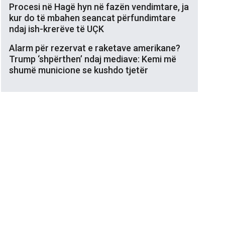
Procesi në Hagë hyn në fazën vendimtare, ja
kur do të mbahen seancat përfundimtare
ndaj ish-krerëve të UÇK
Alarm për rezervat e raketave amerikane?
Trump ‘shpërthen’ ndaj mediave: Kemi më
shumë municione se kushdo tjetër