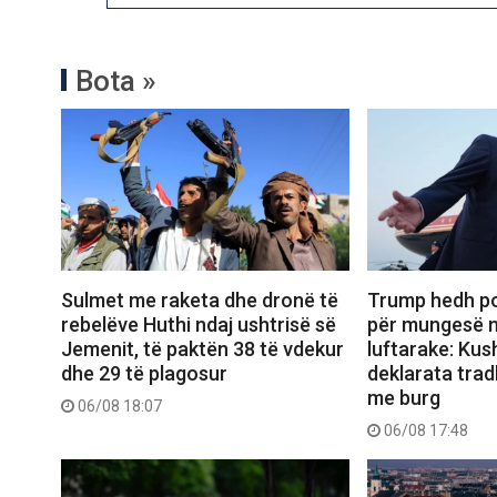
Bota »
Sulmet me raketa dhe dronë të
Trump hedh po
rebelëve Huthi ndaj ushtrisë së
për mungesë 
Jemenit, të paktën 38 të vdekur
luftarake: Kus
dhe 29 të plagosur
deklarata trad
me burg
06/08 18:07
06/08 17:48