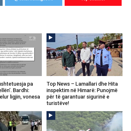
shtetuesja pa
Top News – Lamallari dhe Hita
llën’. Bardhi:
inspektim në Himarë: Punojmë
lur ligjin, vonesa
për të garantuar sigurinë e
turistëve!