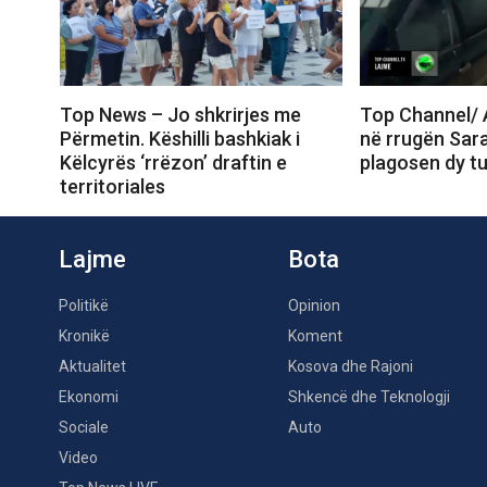
Top News – Jo shkrirjes me
Top Channel/ A
Përmetin. Këshilli bashkiak i
në rrugën Sar
Këlcyrës ‘rrëzon’ draftin e
plagosen dy tu
territoriales
Lajme
Bota
Politikë
Opinion
Kronikë
Koment
Aktualitet
Kosova dhe Rajoni
Ekonomi
Shkencë dhe Teknologji
Sociale
Auto
Video