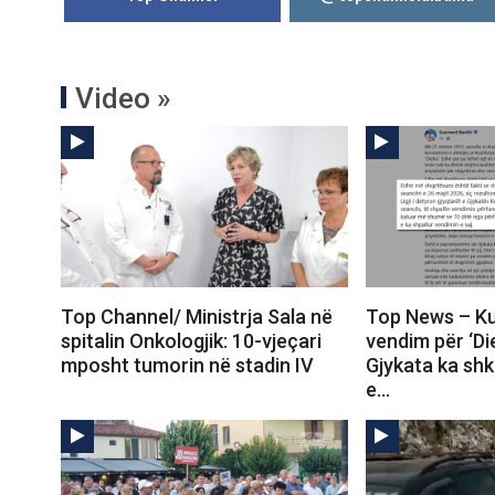
Video »
Top Channel/ Ministrja Sala në
Top News – Ku
spitalin Onkologjik: 10-vjeçari
vendim për ‘Die
mposht tumorin në stadin IV
Gjykata ka shke
e…