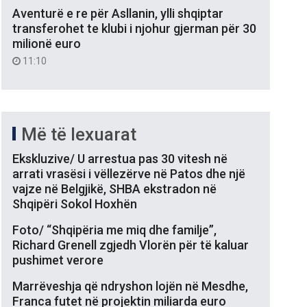
Aventurë e re për Asllanin, ylli shqiptar
transferohet te klubi i njohur gjerman për 30
milionë euro
11:10
Më të lexuarat
Ekskluzive/ U arrestua pas 30 vitesh në
arrati vrasësi i vëllezërve në Patos dhe një
vajze në Belgjikë, SHBA ekstradon në
Shqipëri Sokol Hoxhën
Foto/ “Shqipëria me miq dhe familje”,
Richard Grenell zgjedh Vlorën për të kaluar
pushimet verore
Marrëveshja që ndryshon lojën në Mesdhe,
Franca futet në projektin miliarda euro