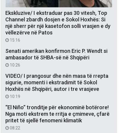
Ekskluzive/ I ekstraduar pas 30 vitesh, Top
Channel zbardh dosjen e Sokol Hoxhës: Si
një sherr për një kasetofon solli vrasjen e dy
vëllezërve në Patos
15:16
Senati amerikan konfirmon Eric P. Wendt si
ambasador të SHBA-së në Shqipëri
10:26
VIDEO/ I prangosur dhe nën masa të rrepta
sigurie, momenti i ekstradimit të Sokol
Hoxhës në Shqipëri, autor i tre vrasjeve
10:19
“El Niño” tronditje për ekonominë botërore!
Nga moti ekstrem te rritja e çmimeve, çfarë
pritet të sjellë fenomeni klimatik
08:22