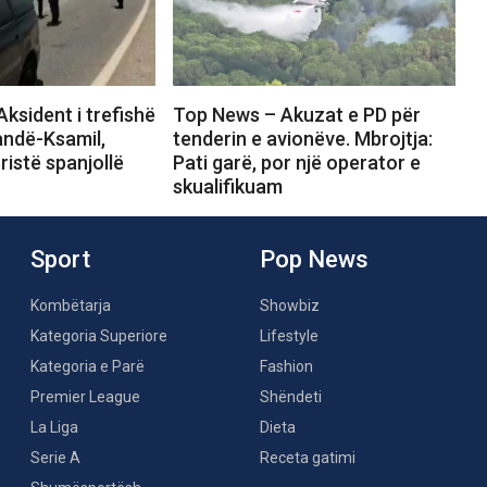
ksident i trefishë
Top News – Akuzat e PD për
andë-Ksamil,
tenderin e avionëve. Mbrojtja:
ristë spanjollë
Pati garë, por një operator e
skualifikuam
Sport
Pop News
Kombëtarja
Showbiz
Kategoria Superiore
Lifestyle
Kategoria e Parë
Fashion
Premier League
Shëndeti
La Liga
Dieta
Serie A
Receta gatimi