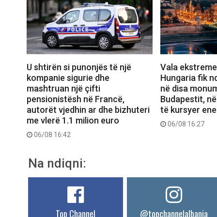
U shtirën si punonjës të një
Vala ekstreme 
kompanie sigurie dhe
Hungaria fik n
mashtruan një çifti
në disa monum
pensionistësh në Francë,
Budapestit, në
autorët vjedhin ar dhe bizhuteri
të kursyer ene
me vlerë 1.1 milion euro
06/08 16:27
06/08 16:42
Na ndiqni:
Top Channel
@topchannelalbania