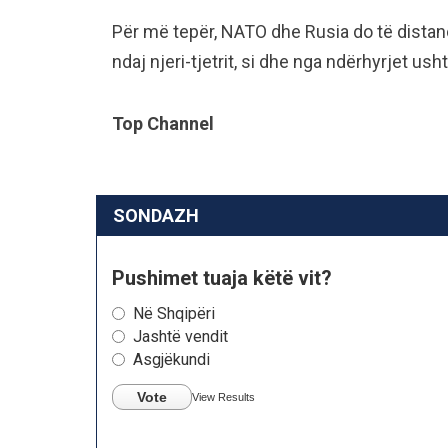
Për më tepër, NATO dhe Rusia do të dista
ndaj njeri-tjetrit, si dhe nga ndërhyrjet ush
Top Channel
SONDAZH
Pushimet tuaja këtë vit?
Në Shqipëri
Jashtë vendit
Asgjëkundi
Vote
View Results