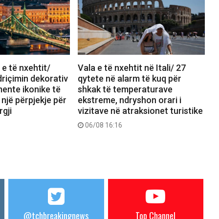
e të nxehtit/
Vala e të nxehtit në Itali/ 27
driçimin dekorativ
qytete në alarm të kuq për
ente ikonike të
shkak të temperaturave
 një përpjekje për
ekstreme, ndryshon orari i
rgji
vizitave në atraksionet turistike
06/08 16:16
@tchbreakingnews
Top Channel