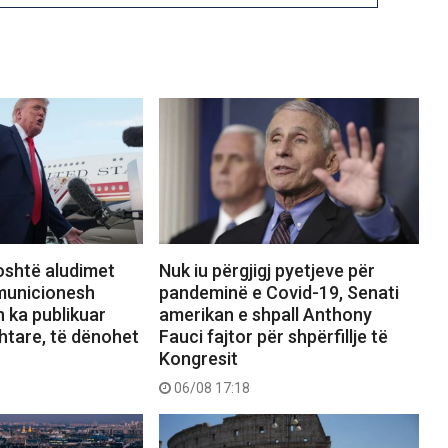
shtë aludimet
Nuk iu përgjigj pyetjeve për
municionesh
pandeminë e Covid-19, Senati
h ka publikuar
amerikan e shpall Anthony
htare, të dënohet
Fauci fajtor për shpërfillje të
Kongresit
06/08 17:18