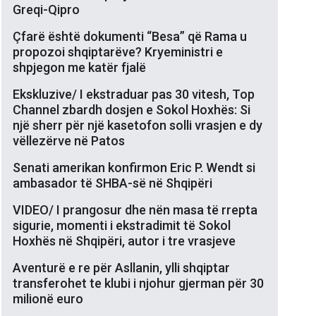
Greqi-Qipro
Çfarë është dokumenti “Besa” që Rama u
propozoi shqiptarëve? Kryeministri e
shpjegon me katër fjalë
Ekskluzive/ I ekstraduar pas 30 vitesh, Top
Channel zbardh dosjen e Sokol Hoxhës: Si
një sherr për një kasetofon solli vrasjen e dy
vëllezërve në Patos
Senati amerikan konfirmon Eric P. Wendt si
ambasador të SHBA-së në Shqipëri
VIDEO/ I prangosur dhe nën masa të rrepta
sigurie, momenti i ekstradimit të Sokol
Hoxhës në Shqipëri, autor i tre vrasjeve
Aventurë e re për Asllanin, ylli shqiptar
transferohet te klubi i njohur gjerman për 30
milionë euro