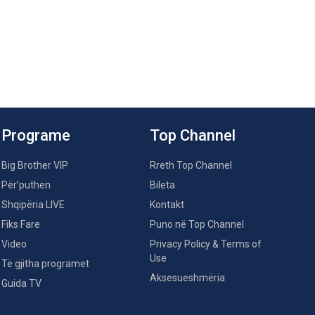
Programe
Top Channel
Big Brother VIP
Rreth Top Channel
Për’puthen
Bileta
Shqipëria LIVE
Kontakt
Fiks Fare
Puno në Top Channel
Video
Privacy Policy & Terms of
Use
Të gjitha programet
Aksesueshmëria
Guida TV