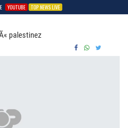
E
YOUTUBE
TOP NEWS LIVE
jÃ« palestinez