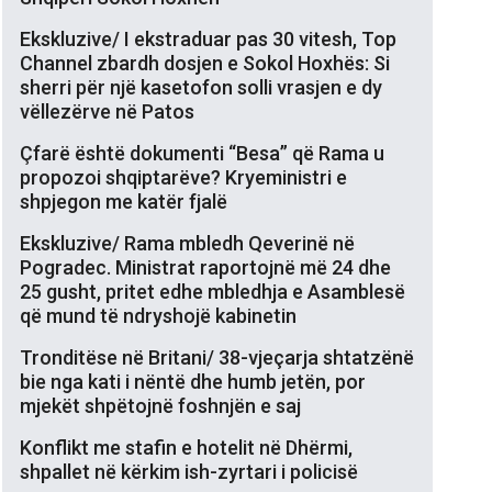
Ekskluzive/ I ekstraduar pas 30 vitesh, Top
Channel zbardh dosjen e Sokol Hoxhës: Si
sherri për një kasetofon solli vrasjen e dy
vëllezërve në Patos
Çfarë është dokumenti “Besa” që Rama u
propozoi shqiptarëve? Kryeministri e
shpjegon me katër fjalë
Ekskluzive/ Rama mbledh Qeverinë në
Pogradec. Ministrat raportojnë më 24 dhe
25 gusht, pritet edhe mbledhja e Asamblesë
që mund të ndryshojë kabinetin
Tronditëse në Britani/ 38-vjeçarja shtatzënë
bie nga kati i nëntë dhe humb jetën, por
mjekët shpëtojnë foshnjën e saj
Konflikt me stafin e hotelit në Dhërmi,
shpallet në kërkim ish-zyrtari i policisë