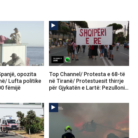
panjë, opozita
Top Channel/ Protesta e 68-të
në/ Lufta politike
në Tiranë/ Protestuesit thirrje
00 fëmijë
për Gjykatën e Lartë: Pezulloni…