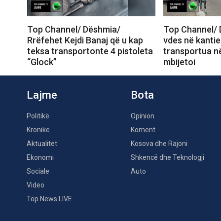
Top Channel/ Dëshmia/
Top Channel/ 
Rrëfehet Kejdi Banaj që u kap
vdes në kantie
teksa transportonte 4 pistoleta
transportua në
“Glock”
mbijetoi
Lajme
Bota
Politikë
Opinion
Kronikë
Koment
Aktualitet
Kosova dhe Rajoni
Ekonomi
Shkencë dhe Teknologji
Sociale
Auto
Video
Top News LIVE