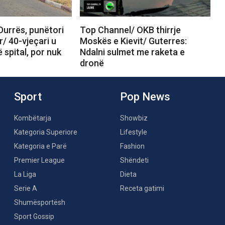
Durrës, punëtori
Top Channel/ OKB thirrje
r/ 40-vjeçari u
Moskës e Kievit/ Guterres:
 spital, por nuk
Ndalni sulmet me raketa e
dronë
Sport
Pop News
Kombëtarja
Showbiz
Kategoria Superiore
Lifestyle
Kategoria e Parë
Fashion
Premier League
Shëndeti
La Liga
Dieta
Serie A
Receta gatimi
Shumësportësh
Sport Gossip