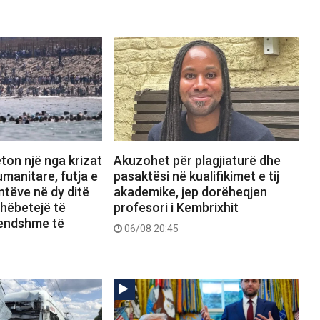
ton një nga krizat
Akuzohet për plagjiaturë dhe
manitare, futja e
pasaktësi në kualifikimet e tij
tëve në dy ditë
akademike, jep dorëheqjen
shëbetejë të
profesori i Kembrixhit
rendshme të
06/08 20:45