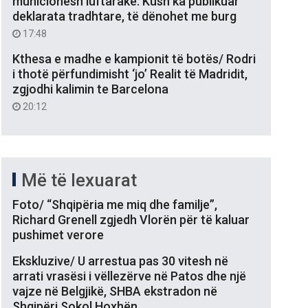
municionesh luftarake: Kush ka publikuar
deklarata tradhtare, të dënohet me burg
17:48
Kthesa e madhe e kampionit të botës/ Rodri
i thotë përfundimisht ‘jo’ Realit të Madridit,
zgjodhi kalimin te Barcelona
20:12
Më të lexuarat
Foto/ “Shqipëria me miq dhe familje”,
Richard Grenell zgjedh Vlorën për të kaluar
pushimet verore
Ekskluzive/ U arrestua pas 30 vitesh në
arrati vrasësi i vëllezërve në Patos dhe një
vajze në Belgjikë, SHBA ekstradon në
Shqipëri Sokol Hoxhën