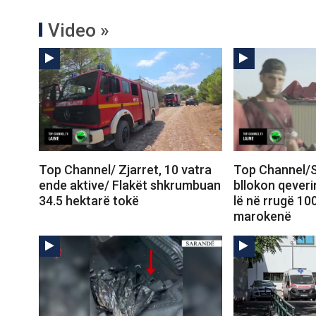
Video »
Top Channel/ Zjarret, 10 vatra
Top Channel/S
ende aktive/ Flakët shkrumbuan
bllokon qeveri
34.5 hektarë tokë
lë në rrugë 10
marokenë