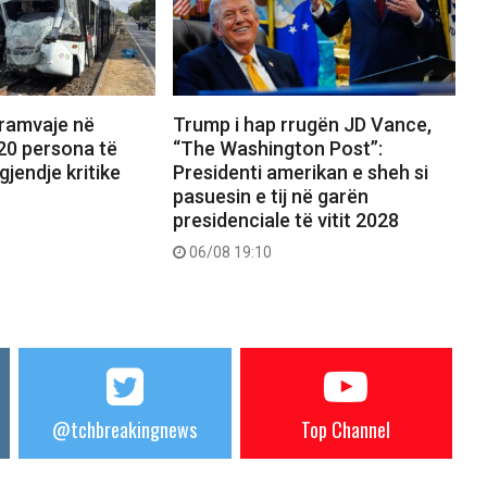
tramvaje në
Trump i hap rrugën JD Vance,
20 persona të
“The Washington Post”:
gjendje kritike
Presidenti amerikan e sheh si
pasuesin e tij në garën
presidenciale të vitit 2028
06/08 19:10
@tchbreakingnews
Top Channel