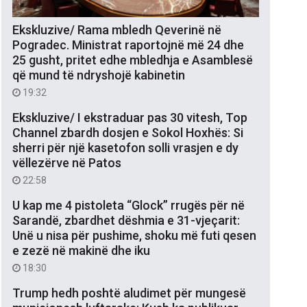
Ekskluzive/ Rama mbledh Qeverinë në
Pogradec. Ministrat raportojnë më 24 dhe
25 gusht, pritet edhe mbledhja e Asamblesë
që mund të ndryshojë kabinetin
19:32
Ekskluzive/ I ekstraduar pas 30 vitesh, Top
Channel zbardh dosjen e Sokol Hoxhës: Si
sherri për një kasetofon solli vrasjen e dy
vëllezërve në Patos
22:58
U kap me 4 pistoleta “Glock” rrugës për në
Sarandë, zbardhet dëshmia e 31-vjeçarit:
Unë u nisa për pushime, shoku më futi qesen
e zezë në makinë dhe iku
18:30
Trump hedh poshtë aludimet për mungesë