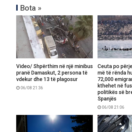
Bota »
Video/ Shpërthim në një minibus
Ceuta po përje
pranë Damaskut, 2 persona të
më të rënda hu
vdekur dhe 13 të plagosur
72,000 emigran
kthehet në fu
06/08 21:36
politikës së b
Spanjës
06/08 21:06