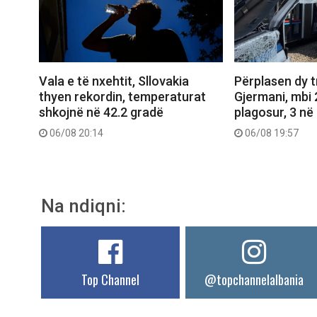
Vala e të nxehtit, Sllovakia
Përplasen dy 
thyen rekordin, temperaturat
Gjermani, mbi 
shkojnë në 42.2 gradë
plagosur, 3 në 
06/08 20:14
06/08 19:57
Na ndiqni:
Top Channel
@topchannelalbania