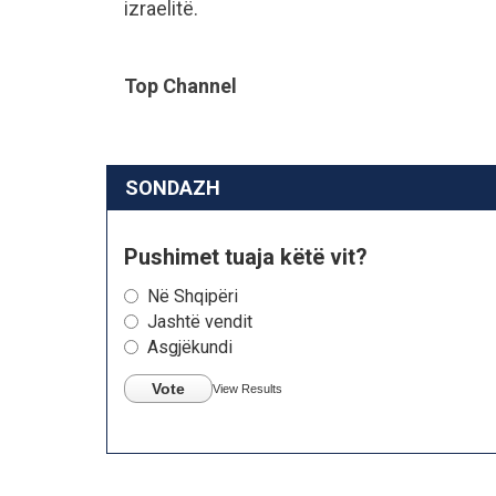
izraelitë.
Top Channel
SONDAZH
Pushimet tuaja këtë vit?
Në Shqipëri
Jashtë vendit
Asgjëkundi
Vote
View Results