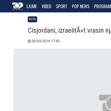
LAJME
VIDEO
SPORT
POP NEWS
PROGRAM
BOTA
Cisjordani, izraelitÃ«t vrasin n
20/03/2010 17:45