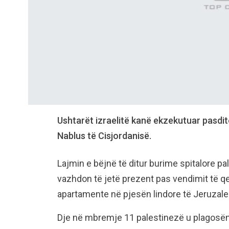
Ushtarët izraelitë kanë ekzekutuar pasdi
Nablus të Cisjordanisë.
Lajmin e bëjnë të ditur burime spitalore pa
vazhdon të jetë prezent pas vendimit të qe
apartamente në pjesën lindore të Jeruzal
Dje në mbremje 11 palestinezë u plagosë