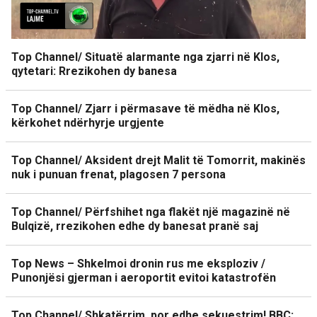
Top Channel/ Situatë alarmante nga zjarri në Klos,
qytetari: Rrezikohen dy banesa
Top Channel/ Zjarr i përmasave të mëdha në Klos,
kërkohet ndërhyrje urgjente
Top Channel/ Aksident drejt Malit të Tomorrit, makinës
nuk i punuan frenat, plagosen 7 persona
Top Channel/ Përfshihet nga flakët një magazinë në
Bulqizë, rrezikohen edhe dy banesat pranë saj
Top News – Shkelmoi dronin rus me eksploziv /
Punonjësi gjerman i aeroportit evitoi katastrofën
Top Channel/ Shkatërrim, por edhe sekuestrim! BBC: