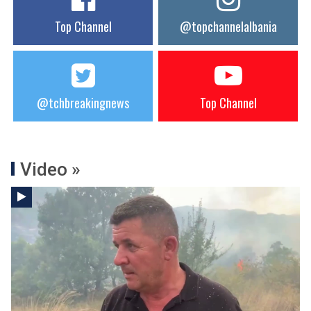
Top Channel
@topchannelalbania
@tchbreakingnews
Top Channel
Video »