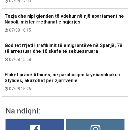
07/08 17:03
Tezja dhe nipi gjenden të vdekur në një apartament në
Napoli, mister rrethanat e ngjarjes
07/08 16:15
Goditet rrjeti i trafikimit të emigrantëve në Spanjë, 78
të arrestuar dhe 18 skafe të sekuestruara
07/08 15:58
Flakët pranë Athinës, në paraburgim kryebashkiaku i
Stylidës, akuzohet për zjarrvënie
07/08 15:26
Na ndiqni: