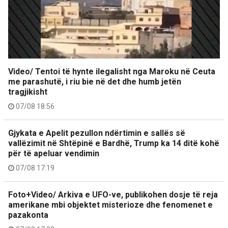
Video/ Tentoi të hynte ilegalisht nga Maroku në Ceuta
me parashutë, i riu bie në det dhe humb jetën
tragjikisht
07/08 18:56
Gjykata e Apelit pezullon ndërtimin e sallës së
vallëzimit në Shtëpinë e Bardhë, Trump ka 14 ditë kohë
për të apeluar vendimin
07/08 17:19
Foto+Video/ Arkiva e UFO-ve, publikohen dosje të reja
amerikane mbi objektet misterioze dhe fenomenet e
pazakonta