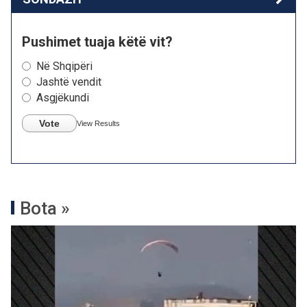
Pushimet tuaja këtë vit?
Në Shqipëri
Jashtë vendit
Asgjëkundi
Vote
View Results
Bota »