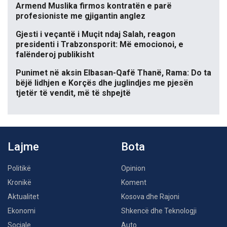
Armend Muslika firmos kontratën e parë
profesioniste me gjigantin anglez
Gjesti i veçantë i Muçit ndaj Salah, reagon
presidenti i Trabzonsporit: Më emocionoi, e
falënderoj publikisht
Punimet në aksin Elbasan-Qafë Thanë, Rama: Do ta
bëjë lidhjen e Korçës dhe juglindjes me pjesën
tjetër të vendit, më të shpejtë
Lajme
Bota
Politikë
Opinion
Kronikë
Koment
Aktualitet
Kosova dhe Rajoni
Ekonomi
Shkencë dhe Teknologji
Sociale
Auto