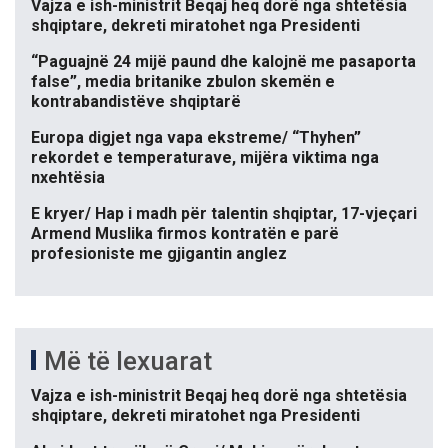
Vajza e ish-ministrit Beqaj heq dorë nga shtetësia
shqiptare, dekreti miratohet nga Presidenti
“Paguajnë 24 mijë paund dhe kalojnë me pasaporta
false”, media britanike zbulon skemën e
kontrabandistëve shqiptarë
Europa digjet nga vapa ekstreme/ “Thyhen”
rekordet e temperaturave, mijëra viktima nga
nxehtësia
E kryer/ Hap i madh për talentin shqiptar, 17-vjeçari
Armend Muslika firmos kontratën e parë
profesioniste me gjigantin anglez
Më të lexuarat
Vajza e ish-ministrit Beqaj heq dorë nga shtetësia
shqiptare, dekreti miratohet nga Presidenti