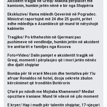
Aksident tragjik në Greqi/ Makina përplaset me
kamionin, humbin jetën nënë e bir nga Shqipëria
Ekskluzive/ Rama mbledh Qeverinë në Pogradec.
Ministrat raportojnë më 24 dhe 25 gusht, pritet
edhe mbledhja e Asamblesë që mund të ndryshojë
kabinetin
Tragjike/ Po ktheheshin në Gjermani pas
pushimeve në vendlindje, humbin jetën në aksident
tre anëtarët e familjes nga Kosova
Foto+Video/ Dalin pamjet e aksidentit tragjik në
Greqi, momenti i përplasjes që i mori jetën nënës
dhe djalit shqiptar
Bomba për të vrarë Messin dhe tentativa për t’iu
afruar Ronaldos në hotel, dosja sekrete zbulon
kërcënimet që tronditën Botërorin
Çfarë po ndodh me Mojtaba Khamenein? Mediat
opozitare iraniane: Mund të vdesë në çdo moment
E kryer/ Hap i madh për talentin shqiptar, 17-vjeçari