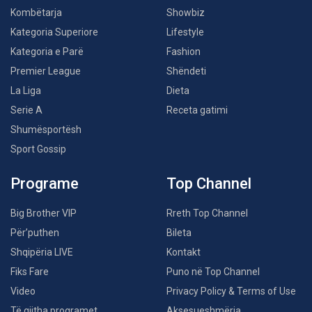
Kombëtarja
Showbiz
Kategoria Superiore
Lifestyle
Kategoria e Parë
Fashion
Premier League
Shëndeti
La Liga
Dieta
Serie A
Receta gatimi
Shumësportësh
Sport Gossip
Programe
Top Channel
Big Brother VIP
Rreth Top Channel
Për’puthen
Bileta
Shqipëria LIVE
Kontakt
Fiks Fare
Puno në Top Channel
Video
Privacy Policy & Terms of Use
Të gjitha programet
Aksesueshmëria