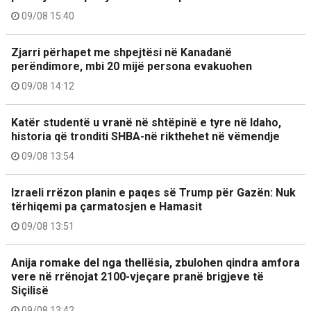
09/08 15:40
Zjarri përhapet me shpejtësi në Kanadanë
perëndimore, mbi 20 mijë persona evakuohen
09/08 14:12
Katër studentë u vranë në shtëpinë e tyre në Idaho,
historia që tronditi SHBA-në rikthehet në vëmendje
09/08 13:54
Izraeli rrëzon planin e paqes së Trump për Gazën: Nuk
tërhiqemi pa çarmatosjen e Hamasit
09/08 13:51
Anija romake del nga thellësia, zbulohen qindra amfora
vere në rrënojat 2100-vjeçare pranë brigjeve të
Siçilisë
09/08 13:42