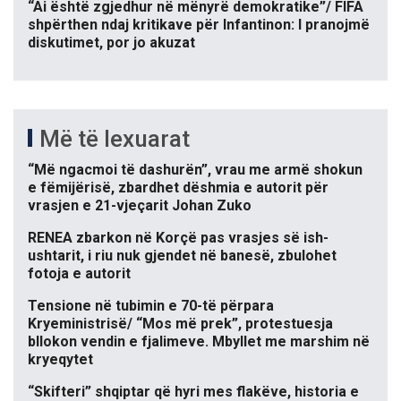
“Ai është zgjedhur në mënyrë demokratike”/ FIFA
shpërthen ndaj kritikave për Infantinon: I pranojmë
diskutimet, por jo akuzat
Më të lexuarat
“Më ngacmoi të dashurën”, vrau me armë shokun
e fëmijërisë, zbardhet dëshmia e autorit për
vrasjen e 21-vjeçarit Johan Zuko
RENEA zbarkon në Korçë pas vrasjes së ish-
ushtarit, i riu nuk gjendet në banesë, zbulohet
fotoja e autorit
Tensione në tubimin e 70-të përpara
Kryeministrisë/ “Mos më prek”, protestuesja
bllokon vendin e fjalimeve. Mbyllet me marshim në
kryeqytet
“Skifteri” shqiptar që hyri mes flakëve, historia e