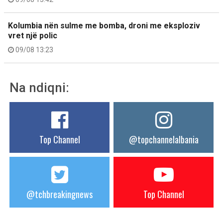
Kolumbia nën sulme me bomba, droni me eksploziv
vret një polic
09/08 13:23
Na ndiqni:
Top Channel
@topchannelalbania
@tchbreakingnews
Top Channel