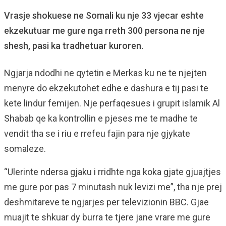
Vrasje shokuese ne Somali ku nje 33 vjecar eshte
ekzekutuar me gure nga rreth 300 persona ne nje
shesh, pasi ka tradhetuar kuroren.
Ngjarja ndodhi ne qytetin e Merkas ku ne te njejten
menyre do ekzekutohet edhe e dashura e tij pasi te
kete lindur femijen. Nje perfaqesues i grupit islamik Al
Shabab qe ka kontrollin e pjeses me te madhe te
vendit tha se i riu e rrefeu fajin para nje gjykate
somaleze.
“Ulerinte ndersa gjaku i rridhte nga koka gjate gjuajtjes
me gure por pas 7 minutash nuk levizi me”, tha nje prej
deshmitareve te ngjarjes per televizionin BBC. Gjae
muajit te shkuar dy burra te tjere jane vrare me gure