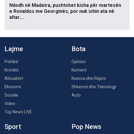
Ndodh në Madeira, pushtohet kisha për martesën
e Ronaldos me Georginës, por nuk ishin ata në
altar….
Lajme
Bota
Politikë
Opinion
Kronikë
Koment
Aktualitet
Kosova dhe Rajoni
Ekonomi
Shkencë dhe Teknologji
Sociale
Auto
Video
Top News LIVE
Sport
Pop News