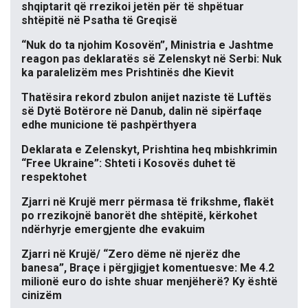
shqiptarit që rrezikoi jetën për të shpëtuar
shtëpitë në Psatha të Greqisë
“Nuk do ta njohim Kosovën”, Ministria e Jashtme
reagon pas deklaratës së Zelenskyt në Serbi: Nuk
ka paralelizëm mes Prishtinës dhe Kievit
Thatësira rekord zbulon anijet naziste të Luftës
së Dytë Botërore në Danub, dalin në sipërfaqe
edhe municione të pashpërthyera
Deklarata e Zelenskyt, Prishtina heq mbishkrimin
“Free Ukraine”: Shteti i Kosovës duhet të
respektohet
Zjarri në Krujë merr përmasa të frikshme, flakët
po rrezikojnë banorët dhe shtëpitë, kërkohet
ndërhyrje emergjente dhe evakuim
Zjarri në Krujë/ “Zero dëme në njerëz dhe
banesa”, Braçe i përgjigjet komentuesve: Me 4.2
milionë euro do ishte shuar menjëherë? Ky është
cinizëm