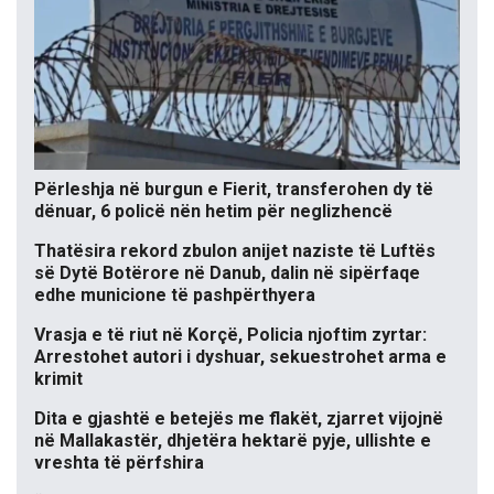
Përleshja në burgun e Fierit, transferohen dy të
dënuar, 6 policë nën hetim për neglizhencë
Thatësira rekord zbulon anijet naziste të Luftës
së Dytë Botërore në Danub, dalin në sipërfaqe
edhe municione të pashpërthyera
Vrasja e të riut në Korçë, Policia njoftim zyrtar:
Arrestohet autori i dyshuar, sekuestrohet arma e
krimit
Dita e gjashtë e betejës me flakët, zjarret vijojnë
në Mallakastër, dhjetëra hektarë pyje, ullishte e
vreshta të përfshira