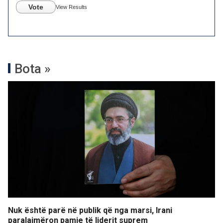
Vote
View Results
Bota »
Nuk është parë në publik që nga marsi, Irani
paralajmëron pamje të liderit suprem