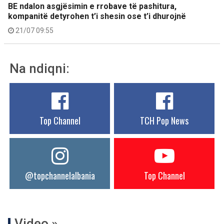
BE ndalon asgjësimin e rrobave të pashitura,
kompanitë detyrohen t’i shesin ose t’i dhurojnë
21/07 09:55
Na ndiqni:
Top Channel
TCH Pop News
@topchannelalbania
Top Channel
Video »