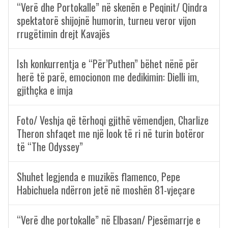
“Verë dhe Portokalle” në skenën e Peqinit/ Qindra
spektatorë shijojnë humorin, turneu veror vijon
rrugëtimin drejt Kavajës
Ish konkurrentja e “Për’Puthen” bëhet nënë për
herë të parë, emocionon me dedikimin: Dielli im,
gjithçka e imja
Foto/ Veshja që tërhoqi gjithë vëmendjen, Charlize
Theron shfaqet me një look të ri në turin botëror
të “The Odyssey”
Shuhet legjenda e muzikës flamenco, Pepe
Habichuela ndërron jetë në moshën 81-vjeçare
“Verë dhe portokalle” në Elbasan/ Pjesëmarrje e