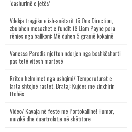
‘dashurinë e jetës’
Vdekja tragjike e ish-anëtarit të One Direction,
zbulohen mesazhet e fundit të Liam Payne para
rënies nga ballkoni: Më duhen 5 gramë kokainë
Vanessa Paradis njofton ndarjen nga bashkëshorti
pas tetë vitesh martesë
Rriten helmimet nga ushqimi/ Temperaturat e
larta shtojnë rastet, Brataj: Kujdes me zinxhirin
ftohës
Video/ Kavaja në festë me Portokallinë! Humor,
muzikë dhe duartrokitje në shëtitore