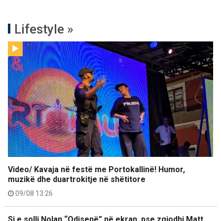
Lifestyle »
Video/ Kavaja në festë me Portokallinë! Humor,
muzikë dhe duartrokitje në shëtitore
09/08 13:26
Si e solli Nolan “Odisenë” në ekran, pse zgjodhi Matt