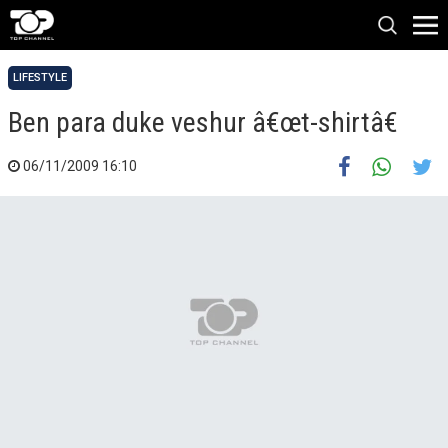
LIFESTYLE
Ben para duke veshur â€œt-shirtâ€
06/11/2009 16:10