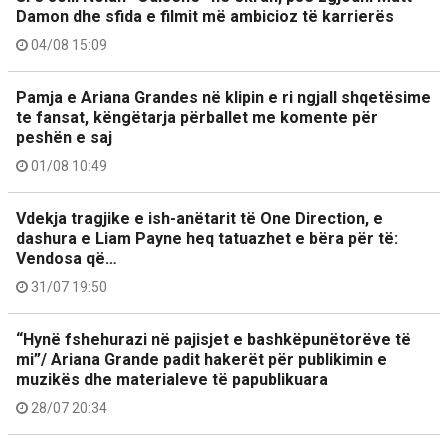
Damon dhe sfida e filmit më ambicioz të karrierës
04/08 15:09
Pamja e Ariana Grandes në klipin e ri ngjall shqetësime
te fansat, këngëtarja përballet me komente për
peshën e saj
01/08 10:49
Vdekja tragjike e ish-anëtarit të One Direction, e
dashura e Liam Payne heq tatuazhet e bëra për të:
Vendosa që…
31/07 19:50
“Hynë fshehurazi në pajisjet e bashkëpunëtorëve të
mi”/ Ariana Grande padit hakerët për publikimin e
muzikës dhe materialeve të papublikuara
28/07 20:34