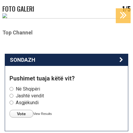
FOTO GALERI
1/5
Top Channel
SONDAZH
Pushimet tuaja këtë vit?
Në Shqipëri
Jashtë vendit
Asgjëkundi
Vote
View Results