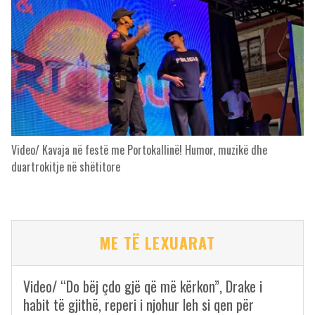
Video/ Kavaja në festë me Portokallinë! Humor, muzikë dhe
duartrokitje në shëtitore
ME TË LEXUARAT
Video/ “Do bëj çdo gjë që më kërkon”, Drake i
habit të gjithë, reperi i njohur leh si qen për