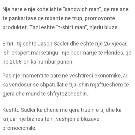
Nje here e nje kohe ishte “sandwich man”, qe me ane
te pankartave qe mbante ne trup, promovonte
produktet. Tani eshte “t-shirt man”, njeriu bluze.
Emri i tij eshte Jason Sadler dhe eshte nje 26-vjecar,
ish-ekspert marketingu i nje ndermarrje te Florides, qe
ne 2008-en ka humbur punen.
Pas nje momenti te pare ne veshtiresi ekonomike, ai
ka vendosur se shpatullat e tija ishin mjaftueshem te
gjera dhe mund te shfrytezoheshin.
Keshtu Sadler ka dhene me qera trupin e tij dhe ka
krijuar nje biznes te ri: veshjen e bluzave
promocionale.