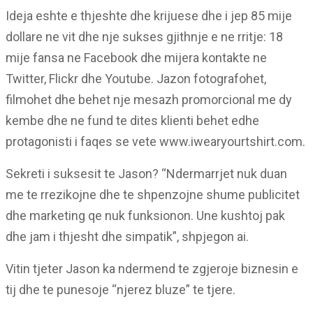
Ideja eshte e thjeshte dhe krijuese dhe i jep 85 mije
dollare ne vit dhe nje sukses gjithnje e ne rritje: 18
mije fansa ne Facebook dhe mijera kontakte ne
Twitter, Flickr dhe Youtube. Jazon fotografohet,
filmohet dhe behet nje mesazh promorcional me dy
kembe dhe ne fund te dites klienti behet edhe
protagonisti i faqes se vete www.iwearyourtshirt.com.
Sekreti i suksesit te Jason? “Ndermarrjet nuk duan
me te rrezikojne dhe te shpenzojne shume publicitet
dhe marketing qe nuk funksionon. Une kushtoj pak
dhe jam i thjesht dhe simpatik”, shpjegon ai.
Vitin tjeter Jason ka ndermend te zgjeroje biznesin e
tij dhe te punesoje “njerez bluze” te tjere.