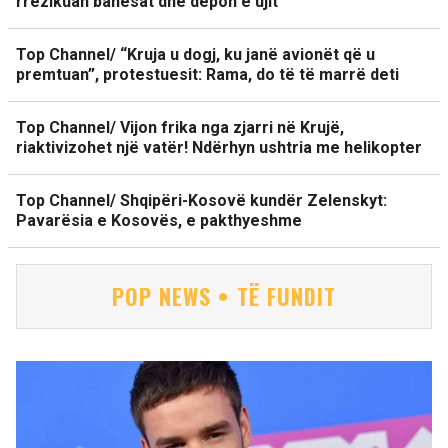
rrezikuan banesat dhe depon e ujit
Top Channel/ “Kruja u dogj, ku janë avionët që u
premtuan”, protestuesit: Rama, do të të marrë deti
Top Channel/ Vijon frika nga zjarri në Krujë,
riaktivizohet një vatër! Ndërhyn ushtria me helikopter
Top Channel/ Shqipëri-Kosovë kundër Zelenskyt:
Pavarësia e Kosovës, e pakthyeshme
POP NEWS • TË FUNDIT