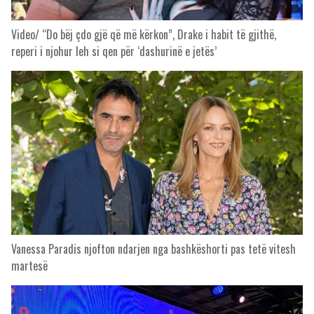
Video/ “Do bëj çdo gjë që më kërkon”, Drake i habit të gjithë,
reperi i njohur leh si qen për ‘dashurinë e jetës’
Vanessa Paradis njofton ndarjen nga bashkëshorti pas tetë vitesh
martesë