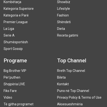
Kombëtarja
Showbiz
Kategoria Superiore
Lifestyle
Kategoria e Parë
Fashion
Premier League
Shëndeti
La Liga
Dieta
Serie A
Receta gatimi
Shumësportësh
Sport Gossip
Programe
Top Channel
Big Brother VIP
Rreth Top Channel
Për’puthen
Bileta
Shqipëria LIVE
Kontakt
Fiks Fare
Puno në Top Channel
Video
Privacy Policy & Terms of Use
Të gjitha programet
Aksesueshmëria