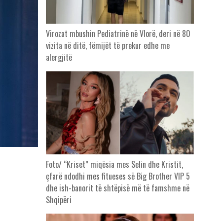
Virozat mbushin Pediatrinë në Vlorë, deri në 80
vizita në ditë, fëmijët të prekur edhe me
alergjitë
Foto/ “Kriset” miqësia mes Selin dhe Kristit,
çfarë ndodhi mes fitueses së Big Brother VIP 5
dhe ish-banorit të shtëpisë më të famshme në
Shqipëri