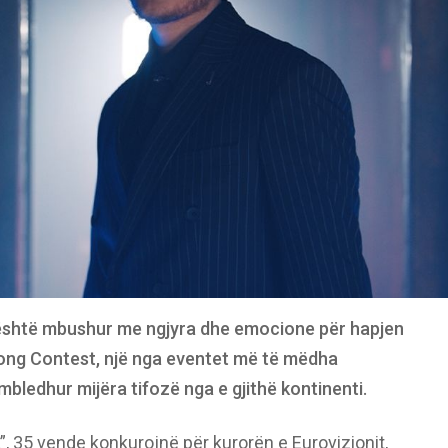
 është mbushur me ngjyra dhe emocione për hapjen
 Song Contest, një nga eventet më të mëdha
mbledhur mijëra tifozë nga e gjithë kontinenti.
 35 vende konkurojnë për kurorën e Eurovizionit,