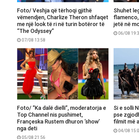
Foto/ Veshja që tërhoqi gjithë
Shuhet le
vëmendjen, Charlize Theron shfaqet
flamenco,
me një look të ri në turin botëror të
jetë në m
“The Odyssey”
06/08 19:
07/08 13:58
Foto/ “Ka dalë dielli”, moderatorja e
Si e solli
Top Channel nis pushimet,
pse zgjod
Françeska Rustem dhuron ‘show’
filmit më 
nga deti
04/08 15:
05/08 21:56