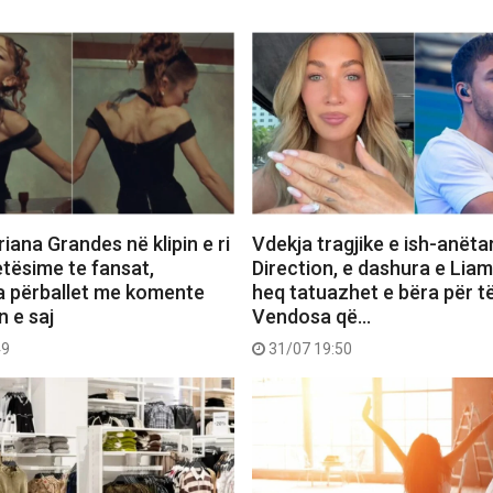
iana Grandes në klipin e ri
Vdekja tragjike e ish-anëta
etësime te fansat,
Direction, e dashura e Lia
a përballet me komente
heq tatuazhet e bëra për të
n e saj
Vendosa që…
49
31/07 19:50