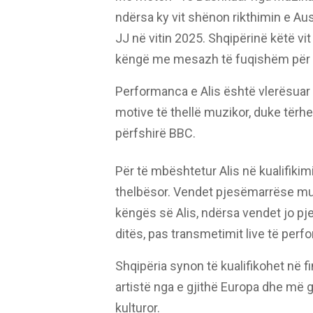
ndërsa ky vit shënon rikthimin e Aus
JJ në vitin 2025. Shqipërinë këtë vi
këngë me mesazh të fuqishëm për fi
Performanca e Alis është vlerësuar 
motive të thellë muzikor, duke të
përfshirë BBC.
Për të mbështetur Alis në kualifikim
thelbësor. Vendet pjesëmarrëse mun
këngës së Alis, ndërsa vendet jo p
ditës, pas transmetimit live të per
Shqipëria synon të kualifikohet në f
artistë nga e gjithë Europa dhe më g
kulturor.