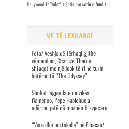
Hollywood-it “ndez” rrjetin me setin e fundit
ME TË LEXUARAT
Foto/ Veshja që tërhoqi gjithë
vëmendjen, Charlize Theron
shfaqet me një look të ri në turin
botëror të “The Odyssey”
Shuhet legjenda e muzikës
flamenco, Pepe Habichuela
ndërron jetë në moshën 81-vjeçare
“Verë dhe portokalle” në Elbasan/