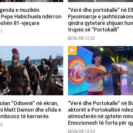
gjenda e muzikës
“Verë dhe portokalle” në E
 Pepe Habichuela ndërron
Pjesëmarrje e jashtëzako
oshën 81-vjeçare
qindra qytetarë shijuan hu
trupës së “Portokalli”
31
06/08 12:30
 Nolan “Odisenë” në ekran,
“Verë dhe Portokalle” në Bu
hi Matt Damon dhe sfida e
aktorët e Portokallisë ndez
ambicioz të karrierës
atmosferën në qytetin mina
Emocionesh të forta për q
09
04/08 12:53