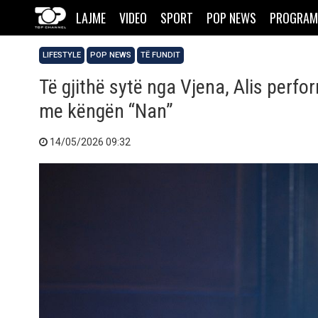
LAJME
VIDEO
SPORT
POP NEWS
PROGRAM
LIFESTYLE
POP NEWS
TË FUNDIT
Të gjithë sytë nga Vjena, Alis perfo
me këngën “Nan”
14/05/2026 09:32