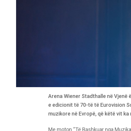
Arena Wiener Stadthalle në Vjenë
e edicionit të 70-të të Eurovision
muzikore në Evropë, që këtë vit ka 
Me moton “Të Bashkuar nga Muzika”,