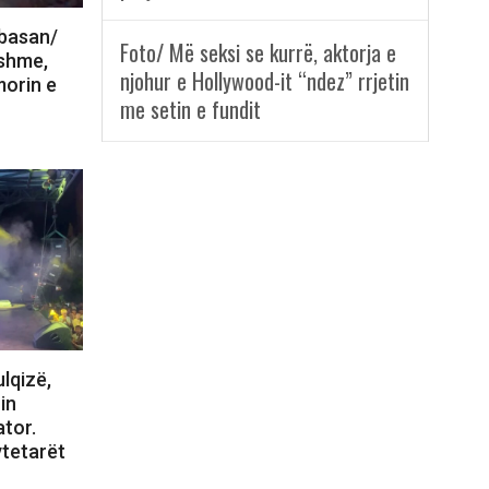
lbasan/
Foto/ Më seksi se kurrë, aktorja e
nshme,
njohur e Hollywood-it “ndez” rrjetin
morin e
me setin e fundit
lqizë,
in
tor.
ytetarët