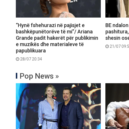
“Hynë fshehurazi në pajisjet e
BE ndalon
bashkëpunëtorëve të mi”/ Ariana
pashitura,
Grande padit hakerët për publikimin
shesin ose
e muzikës dhe materialeve të
21/07 09:
papublikuara
28/07 20:34
Pop News »