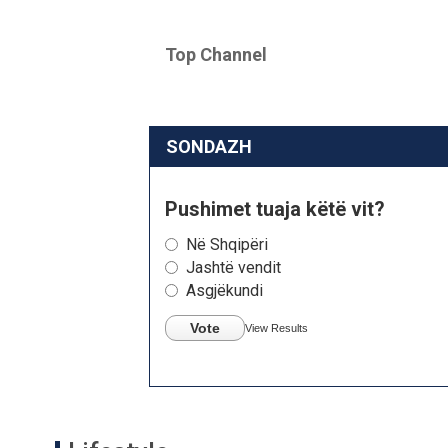
Top Channel
SONDAZH
Pushimet tuaja këtë vit?
Në Shqipëri
Jashtë vendit
Asgjëkundi
Vote
View Results