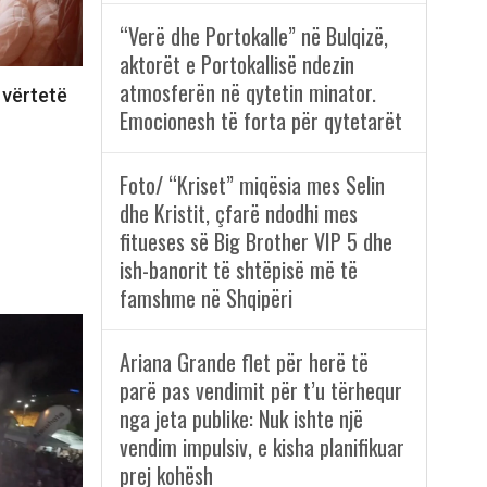
“Verë dhe Portokalle” në Bulqizë,
aktorët e Portokallisë ndezin
atmosferën në qytetin minator.
 vërtetë
Emocionesh të forta për qytetarët
Foto/ “Kriset” miqësia mes Selin
dhe Kristit, çfarë ndodhi mes
fitueses së Big Brother VIP 5 dhe
ish-banorit të shtëpisë më të
famshme në Shqipëri
Ariana Grande flet për herë të
parë pas vendimit për t’u tërhequr
nga jeta publike: Nuk ishte një
vendim impulsiv, e kisha planifikuar
prej kohësh