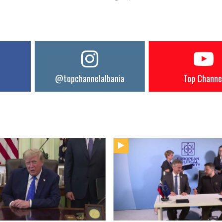
@topchannelalbania
Top Channe