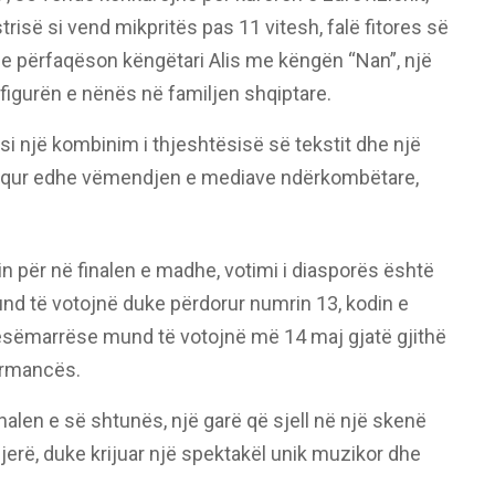
trisë si vend mikpritës pas 11 vitesh, falë fitores së
t e përfaqëson këngëtari Alis me këngën “Nan”, një
gurën e nënës në familjen shqiptare.
si një kombinim i thjeshtësisë së tekstit dhe një
rhequr edhe vëmendjen e mediave ndërkombëtare,
in për në finalen e madhe, votimi i diasporës është
d të votojnë duke përdorur numrin 13, kodin e
jesëmarrëse mund të votojnë më 14 maj gjatë gjithë
formancës.
inalen e së shtunës, një garë që sjell në një skenë
jerë, duke krijuar një spektakël unik muzikor dhe