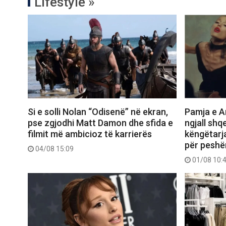
Lifestyle »
Si e solli Nolan “Odisenë” në ekran,
Pamja e Ar
pse zgjodhi Matt Damon dhe sfida e
ngjall shq
filmit më ambicioz të karrierës
këngëtarj
për peshë
04/08 15:09
01/08 10: