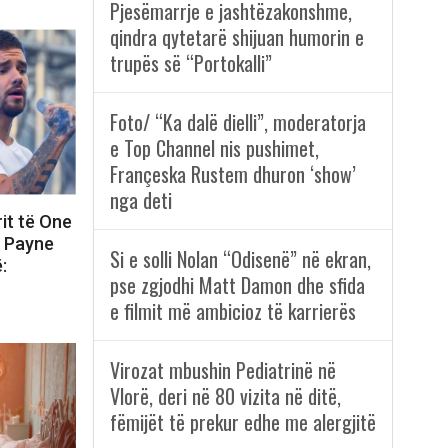
Pjesëmarrje e jashtëzakonshme,
qindra qytetarë shijuan humorin e
trupës së “Portokalli”
Foto/ “Ka dalë dielli”, moderatorja
e Top Channel nis pushimet,
Françeska Rustem dhuron ‘show’
nga deti
rit të One
m Payne
Si e solli Nolan “Odisenë” në ekran,
:
pse zgjodhi Matt Damon dhe sfida
e filmit më ambicioz të karrierës
Virozat mbushin Pediatrinë në
Vlorë, deri në 80 vizita në ditë,
fëmijët të prekur edhe me alergjitë