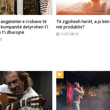
 asgjësimin e rrobave të
Të zgjohesh herët, a ju bën
 kompanitë detyrohen t’i
më produktiv?
 t’i dhurojnë
11/07 08:10
55