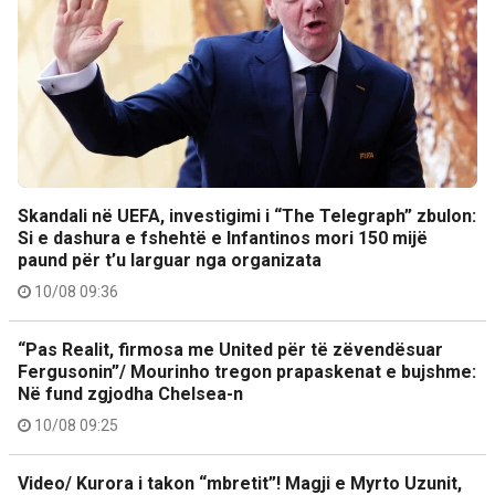
Skandali në UEFA, investigimi i “The Telegraph” zbulon:
Si e dashura e fshehtë e Infantinos mori 150 mijë
paund për t’u larguar nga organizata
10/08 09:36
“Pas Realit, firmosa me United për të zëvendësuar
Fergusonin”/ Mourinho tregon prapaskenat e bujshme:
Në fund zgjodha Chelsea-n
10/08 09:25
Video/ Kurora i takon “mbretit”! Magji e Myrto Uzunit,