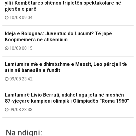
ylli i Kombëtares shënon tripletën spektakolare në
pjesën e parë
10/08 09:04
Ideja e Bolognas: Juventus do Lucumì? Të japë
Koopmeiners në shkëmbim
10/08 00:15
Lamtumira më e dhimbshme e Messit, Leo përcjell të
atin në banesën e fundit
09/08 23:42
Lamtumirë Livio Berruti, ndahet nga jeta në moshën
87-vjeçare kampioni olimpik i Olimpiadës “Roma 1960”
09/08 23:33
Na ndiqni: