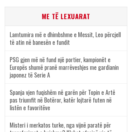
ME TË LEXUARAT
Lamtumira më e dhimbshme e Messit, Leo përcjell
të atin në banesën e fundit
PSG gjen më në fund një portier, kampionët e
Europës shumë pranë marrëveshjes me gardianin
japonez të Serie A
Spanja vjen fuqishëm në garën për Topin e Artë
pas triumfit në Botëror, katër lojtarë futen në
listën e favoritëve
Misteri i merkatos turke, nga vijnë paratë për