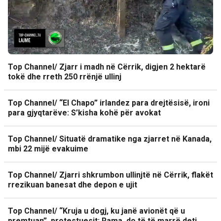
Top Channel/ Zjarr i madh në Cërrik, digjen 2 hektarë
tokë dhe rreth 250 rrënjë ullinj
Top Channel/ “El Chapo” irlandez para drejtësisë, ironi
para gjyqtarëve: S’kisha kohë për avokat
Top Channel/ Situatë dramatike nga zjarret në Kanada,
mbi 22 mijë evakuime
Top Channel/ Zjarri shkrumbon ullinjtë në Cërrik, flakët
rrezikuan banesat dhe depon e ujit
Top Channel/ “Kruja u dogj, ku janë avionët që u
premtuan”, protestuesit: Rama, do të të marrë deti