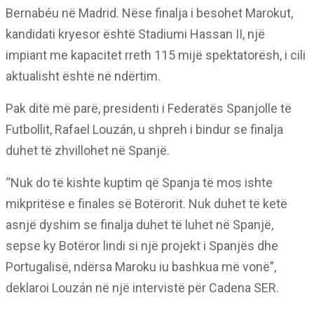
Bernabéu në Madrid. Nëse finalja i besohet Marokut,
kandidati kryesor është Stadiumi Hassan II, një
impiant me kapacitet rreth 115 mijë spektatorësh, i cili
aktualisht është në ndërtim.
Pak ditë më parë, presidenti i Federatës Spanjolle të
Futbollit, Rafael Louzán, u shpreh i bindur se finalja
duhet të zhvillohet në Spanjë.
“Nuk do të kishte kuptim që Spanja të mos ishte
mikpritëse e finales së Botërorit. Nuk duhet të ketë
asnjë dyshim se finalja duhet të luhet në Spanjë,
sepse ky Botëror lindi si një projekt i Spanjës dhe
Portugalisë, ndërsa Maroku iu bashkua më vonë”,
deklaroi Louzán në një intervistë për Cadena SER.