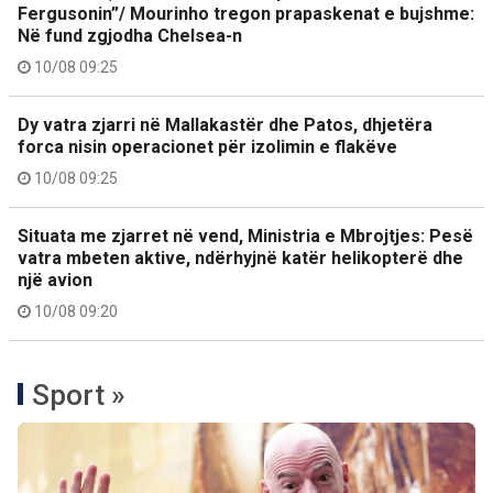
Fergusonin”/ Mourinho tregon prapaskenat e bujshme:
Në fund zgjodha Chelsea-n
10/08 09:25
Dy vatra zjarri në Mallakastër dhe Patos, dhjetëra
forca nisin operacionet për izolimin e flakëve
10/08 09:25
Situata me zjarret në vend, Ministria e Mbrojtjes: Pesë
vatra mbeten aktive, ndërhyjnë katër helikopterë dhe
një avion
10/08 09:20
Sport »