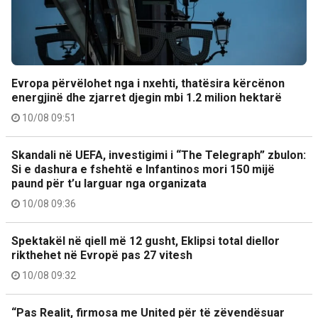
Evropa përvëlohet nga i nxehti, thatësira kërcënon
energjinë dhe zjarret djegin mbi 1.2 milion hektarë
10/08 09:51
Skandali në UEFA, investigimi i “The Telegraph” zbulon:
Si e dashura e fshehtë e Infantinos mori 150 mijë
paund për t’u larguar nga organizata
10/08 09:36
Spektakël në qiell më 12 gusht, Eklipsi total diellor
rikthehet në Evropë pas 27 vitesh
10/08 09:32
“Pas Realit, firmosa me United për të zëvendësuar