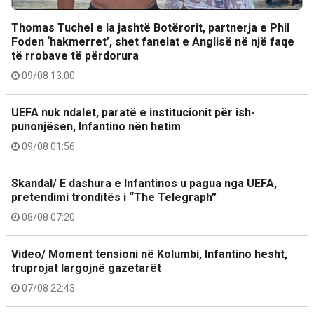
Thomas Tuchel e la jashtë Botërorit, partnerja e Phil
Foden ‘hakmerret’, shet fanelat e Anglisë në një faqe
të rrobave të përdorura
09/08 13:00
UEFA nuk ndalet, paratë e institucionit për ish-
punonjësen, Infantino nën hetim
09/08 01:56
Skandal/ E dashura e Infantinos u pagua nga UEFA,
pretendimi tronditës i “The Telegraph”
08/08 07:20
Video/ Moment tensioni në Kolumbi, Infantino hesht,
truprojat largojnë gazetarët
07/08 22:43