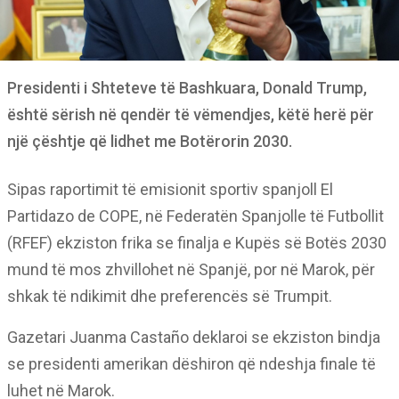
Presidenti i Shteteve të Bashkuara, Donald Trump,
është sërish në qendër të vëmendjes, këtë herë për
një çështje që lidhet me Botërorin 2030.
Sipas raportimit të emisionit sportiv spanjoll El
Partidazo de COPE, në Federatën Spanjolle të Futbollit
(RFEF) ekziston frika se finalja e Kupës së Botës 2030
mund të mos zhvillohet në Spanjë, por në Marok, për
shkak të ndikimit dhe preferencës së Trumpit.
Gazetari Juanma Castaño deklaroi se ekziston bindja
se presidenti amerikan dëshiron që ndeshja finale të
luhet në Marok.