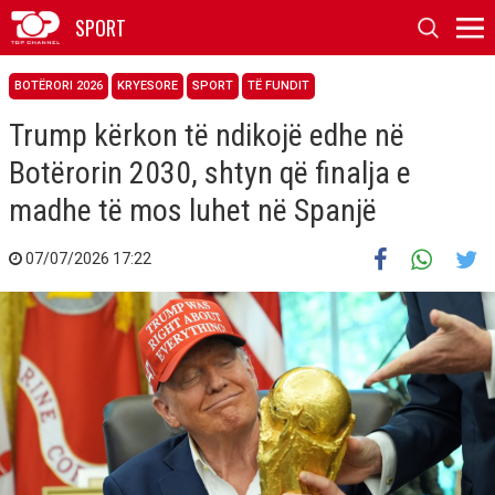
SPORT
BOTËRORI 2026
KRYESORE
SPORT
TË FUNDIT
Trump kërkon të ndikojë edhe në
Botërorin 2030, shtyn që finalja e
madhe të mos luhet në Spanjë
07/07/2026 17:22