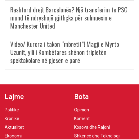
Rashford drejt Barcelonës? Një transferim te PSG
mund të ndryshojë gjithçka për sulmuesin e
Manchester United
Video/ Kurora i takon “mbretit”! Magji e Myrto
Uzunit, ylli i Kombëtares shënon tripletën
spektakolare në pjesën e parë
Lajme
Bota
Politikë
Opinion
Kronikë
Koment
Aktualitet
Kosova dhe Rajoni
Ekonomi
Shkencë dhe Teknologji