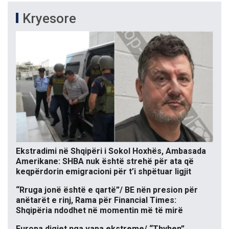
Kryesore
Ekstradimi në Shqipëri i Sokol Hoxhës, Ambasada
Amerikane: SHBA nuk është strehë për ata që
keqpërdorin emigracioni për t’i shpëtuar ligjit
“Rruga jonë është e qartë”/ BE nën presion për
anëtarët e rinj, Rama për Financial Times:
Shqipëria ndodhet në momentin më të mirë
Europa digjet nga vapa ekstreme/ “Thyhen”