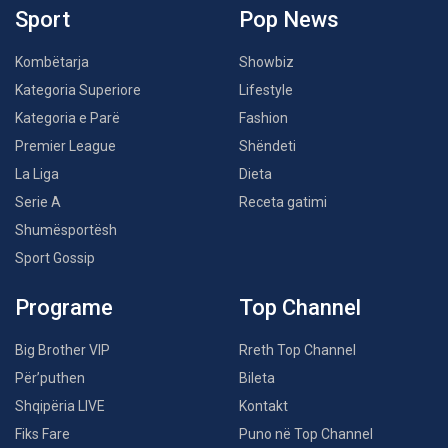
Sport
Pop News
Kombëtarja
Showbiz
Kategoria Superiore
Lifestyle
Kategoria e Parë
Fashion
Premier League
Shëndeti
La Liga
Dieta
Serie A
Receta gatimi
Shumësportësh
Sport Gossip
Programe
Top Channel
Big Brother VIP
Rreth Top Channel
Për’puthen
Bileta
Shqipëria LIVE
Kontakt
Fiks Fare
Puno në Top Channel