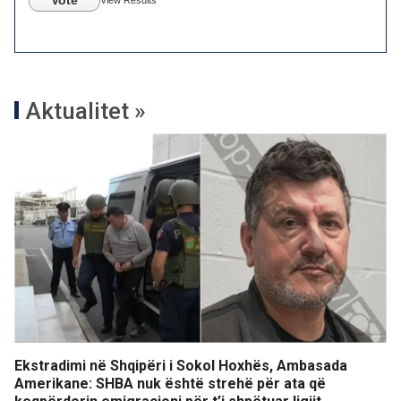
Vote
View Results
Aktualitet »
Ekstradimi në Shqipëri i Sokol Hoxhës, Ambasada
Amerikane: SHBA nuk është strehë për ata që