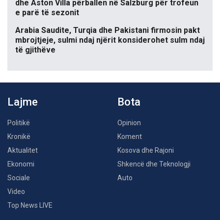
dhe Aston Villa përballen në Salzburg për trofeun
e parë të sezonit
Arabia Saudite, Turqia dhe Pakistani firmosin pakt
mbrojtjeje, sulmi ndaj njërit konsiderohet sulm ndaj
të gjithëve
Lajme
Bota
Politikë
Opinion
Kronikë
Koment
Aktualitet
Kosova dhe Rajoni
Ekonomi
Shkencë dhe Teknologji
Sociale
Auto
Video
Top News LIVE