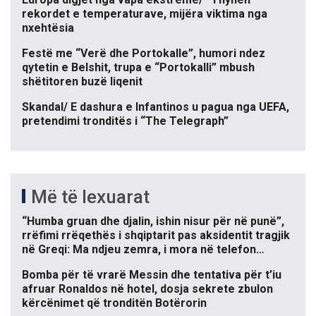
rekordet e temperaturave, mijëra viktima nga
nxehtësia
Festë me “Verë dhe Portokalle”, humori ndez
qytetin e Belshit, trupa e “Portokalli” mbush
shëtitoren buzë liqenit
Skandal/ E dashura e Infantinos u pagua nga UEFA,
pretendimi tronditës i “The Telegraph”
Më të lexuarat
“Humba gruan dhe djalin, ishin nisur për në punë”,
rrëfimi rrëqethës i shqiptarit pas aksidentit tragjik
në Greqi: Ma ndjeu zemra, i mora në telefon…
Bomba për të vrarë Messin dhe tentativa për t’iu
afruar Ronaldos në hotel, dosja sekrete zbulon
kërcënimet që tronditën Botërorin