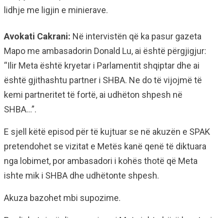
lidhje me ligjin e minierave.
Avokati Cakrani:
Në intervistën që ka pasur gazeta
Mapo me ambasadorin Donald Lu, ai është përgjigjur:
“Ilir Meta është kryetar i Parlamentit shqiptar dhe ai
është gjithashtu partner i SHBA. Ne do të vijojmë të
kemi partneritet të fortë, ai udhëton shpesh në
SHBA…”.
E sjell këtë episod për të kujtuar se në akuzën e SPAK
pretendohet se vizitat e Metës kanë qenë të diktuara
nga lobimet, por ambasadori i kohës thotë që Meta
ishte mik i SHBA dhe udhëtonte shpesh.
Akuza bazohet mbi supozime.