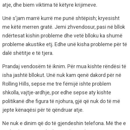
atje, dhe biem viktima të këtyre krijimeve.
Unë s’jam marrë kurrë me punë shtëpish; kryesisht
me këtë merren gratë. Jemi zhvendosur, pasi në bllok
ndërtesat kishin probleme dhe vetë blloku ka shumë
probleme akustike etj. Edhe unë kisha probleme për të
dalë shëtitje e të tjera.
Prandaj vendosëm të iknim. Për mua kishte rëndësi të
isha jashtë bllokut. Unë nuk kam qenë dakord për në
Rolling Hills, sepse me tre fëmijë ishte problem
shkolla, vajtje-ardhje, por edhe sepse aty kishte
politikanë dhe figura të njohura, gjë që nuk do të më
jepte kënaqësi për të qëndruar atje.
Ne nuk e dinim që do të gjendeshin telefona. Më the e