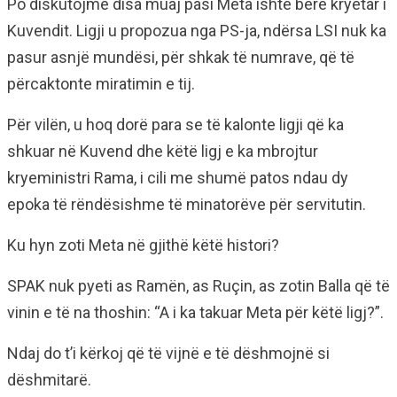
Po diskutojmë disa muaj pasi Meta ishte bërë kryetar i
Kuvendit. Ligji u propozua nga PS-ja, ndërsa LSI nuk ka
pasur asnjë mundësi, për shkak të numrave, që të
përcaktonte miratimin e tij.
Për vilën, u hoq dorë para se të kalonte ligji që ka
shkuar në Kuvend dhe këtë ligj e ka mbrojtur
kryeministri Rama, i cili me shumë patos ndau dy
epoka të rëndësishme të minatorëve për servitutin.
Ku hyn zoti Meta në gjithë këtë histori?
SPAK nuk pyeti as Ramën, as Ruçin, as zotin Balla që të
vinin e të na thoshin: “A i ka takuar Meta për këtë ligj?”.
Ndaj do t’i kërkoj që të vijnë e të dëshmojnë si
dëshmitarë.