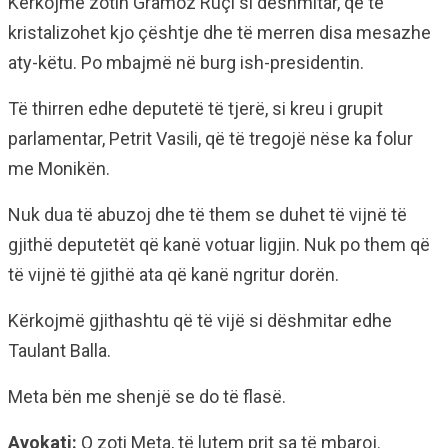
Kërkojmë zotin Gramoz Ruçi si dëshmitar, që të
kristalizohet kjo çështje dhe të merren disa mesazhe
aty-këtu. Po mbajmë në burg ish-presidentin.
Të thirren edhe deputetë të tjerë, si kreu i grupit
parlamentar, Petrit Vasili, që të tregojë nëse ka folur
me Monikën.
Nuk dua të abuzoj dhe të them se duhet të vijnë të
gjithë deputetët që kanë votuar ligjin. Nuk po them që
të vijnë të gjithë ata që kanë ngritur dorën.
Kërkojmë gjithashtu që të vijë si dëshmitar edhe
Taulant Balla.
Meta bën me shenjë se do të flasë.
Avokati:
O zoti Meta, të lutem prit sa të mbaroj.