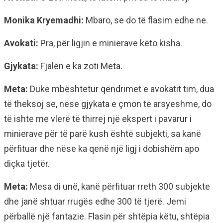
Monika Kryemadhi:
Mbaro, se do të flasim edhe ne.
Avokati:
Pra, për ligjin e minierave këto kisha.
Gjykata:
Fjalën e ka zoti Meta.
Meta:
Duke mbështetur qëndrimet e avokatit tim, dua
të theksoj se, nëse gjykata e çmon të arsyeshme, do
të ishte me vlerë të thirrej një ekspert i pavarur i
minierave për të parë kush është subjekti, sa kanë
përfituar dhe nëse ka qenë një ligj i dobishëm apo
diçka tjetër.
Meta:
Mesa di unë, kanë përfituar rreth 300 subjekte
dhe janë shtuar rrugës edhe 300 të tjerë. Jemi
përballë një fantazie. Flasin për shtëpia këtu, shtëpia