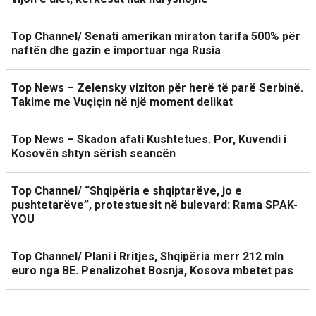
Top Channel/ Senati amerikan miraton tarifa 500% për
naftën dhe gazin e importuar nga Rusia
Top News – Zelensky viziton për herë të parë Serbinë.
Takime me Vuçiçin në një moment delikat
Top News – Skadon afati Kushtetues. Por, Kuvendi i
Kosovën shtyn sërish seancën
Top Channel/ “Shqipëria e shqiptarëve, jo e
pushtetarëve”, protestuesit në bulevard: Rama SPAK-
YOU
Top Channel/ Plani i Rritjes, Shqipëria merr 212 mln
euro nga BE. Penalizohet Bosnja, Kosova mbetet pas