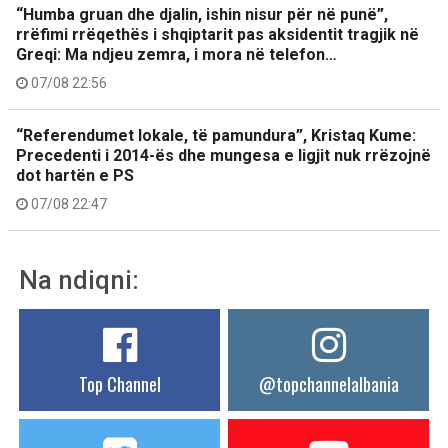
“Humba gruan dhe djalin, ishin nisur për në punë”,
rrëfimi rrëqethës i shqiptarit pas aksidentit tragjik në
Greqi: Ma ndjeu zemra, i mora në telefon…
07/08 22:56
“Referendumet lokale, të pamundura”, Kristaq Kume:
Precedenti i 2014-ës dhe mungesa e ligjit nuk rrëzojnë
dot hartën e PS
07/08 22:47
Na ndiqni:
Top Channel
@topchannelalbania