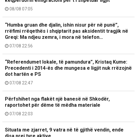
keqpërdorin emigracioni për t’i shpëtuar ligjit
08/08 07:05
“Humba gruan dhe djalin, ishin nisur për në punë”,
rrëfimi rrëqethës i shqiptarit pas aksidentit tragjik në
Greqi: Ma ndjeu zemra, i mora në telefon…
07/08 22:56
“Referendumet lokale, të pamundura”, Kristaq Kume:
Precedenti i 2014-ës dhe mungesa e ligjit nuk rrëzojnë
dot hartën e PS
07/08 22:47
Përfshihet nga flakët një banesë në Shkodër,
raportohet për dëme të mëdha materiale
07/08 22:03
Situata me zjarret, 9 vatra në të gjithë vendin, ende
disa prej tyre aktive