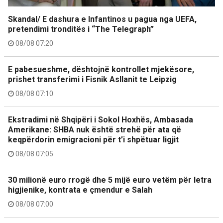
Skandal/ E dashura e Infantinos u pagua nga UEFA,
pretendimi tronditës i “The Telegraph”
08/08 07:20
E pabesueshme, dështojnë kontrollet mjekësore,
prishet transferimi i Fisnik Asllanit te Leipzig
08/08 07:10
Ekstradimi në Shqipëri i Sokol Hoxhës, Ambasada
Amerikane: SHBA nuk është strehë për ata që
keqpërdorin emigracioni për t’i shpëtuar ligjit
08/08 07:05
30 milionë euro rrogë dhe 5 mijë euro vetëm për letra
higjienike, kontrata e çmendur e Salah
08/08 07:00