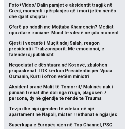
Foto+Video/ Dalin pamjet e aksidentit tragjik në
Greqi, momenti i përplasjes që i mori jetën nënës
dhe djalit shqiptar
Çfarë po ndodh me Mojtaba Khamenein? Mediat
opozitare iraniane: Mund të vdesë në çdo moment
Gjesti i veçantë i Muçit ndaj Salah, reagon
presidenti i Trabzonsporit: Më emocionoi, e
falënderoj publikisht
Negociatat e dështuara në Kosovë, zbulohen
prapaskenat. LDK kërkon Presidentin për Vjosa
Osmanin, Kurti i ofron vetëm ministri
Aksident pranë Malit të Tomorrit/ Makinës nuk i
punuan frenat dhe doli nga rruga, plagosen 7
persona, dy në gjendje të rëndë te Trauma
Tezja dhe nipi gjenden të vdekur në një
apartament në Napoli, mister rrethanat e ngjarjes
Superkupa e Europës vjen në Top Channel, PSG