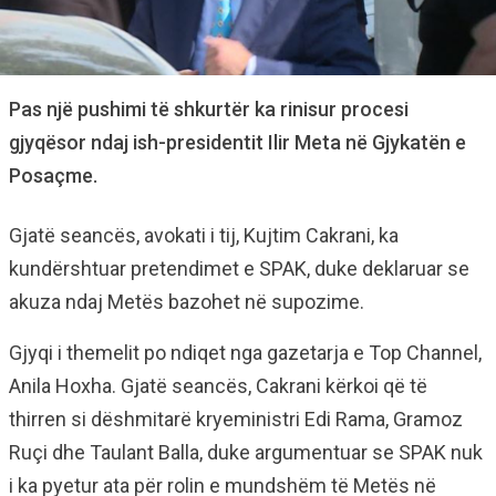
Pas një pushimi të shkurtër ka rinisur procesi
gjyqësor ndaj ish-presidentit Ilir Meta në Gjykatën e
Posaçme.
Gjatë seancës, avokati i tij, Kujtim Cakrani, ka
kundërshtuar pretendimet e SPAK, duke deklaruar se
akuza ndaj Metës bazohet në supozime.
Gjyqi i themelit po ndiqet nga gazetarja e Top Channel,
Anila Hoxha. Gjatë seancës, Cakrani kërkoi që të
thirren si dëshmitarë kryeministri Edi Rama, Gramoz
Ruçi dhe Taulant Balla, duke argumentuar se SPAK nuk
i ka pyetur ata për rolin e mundshëm të Metës në