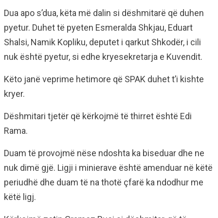
Dua apo s’dua, këta më dalin si dëshmitarë që duhen
pyetur. Duhet të pyeten Esmeralda Shkjau, Eduart
Shalsi, Namik Kopliku, deputet i qarkut Shkodër, i cili
nuk është pyetur, si edhe kryesekretarja e Kuvendit.
Këto janë veprime hetimore që SPAK duhet t’i kishte
kryer.
Dëshmitari tjetër që kërkojmë të thirret është Edi
Rama.
Duam të provojmë nëse ndoshta ka biseduar dhe ne
nuk dimë gjë. Ligji i minierave është amenduar në këtë
periudhë dhe duam të na thotë çfarë ka ndodhur me
këtë ligj.