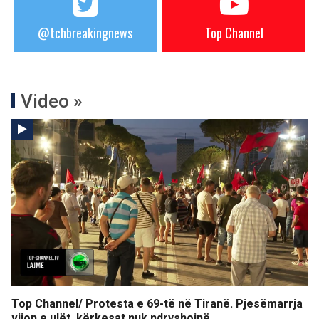
@tchbreakingnews
Top Channel
Video »
Top Channel/ Protesta e 69-të në Tiranë. Pjesëmarrja
vijon e ulët, kërkesat nuk ndryshojnë