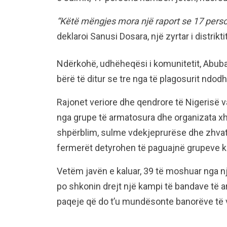
“Këtë mëngjes mora një raport se 17 per
deklaroi Sanusi Dosara, një zyrtar i distrikt
Ndërkohë, udhëheqësi i komunitetit, Abubak
bërë të ditur se tre nga të plagosurit ndod
Rajonet veriore dhe qendrore të Nigerisë 
nga grupe të armatosura dhe organizata xhi
shpërblim, sulme vdekjeprurëse dhe zhvat
fermerët detyrohen të paguajnë grupeve krim
Vetëm javën e kaluar, 39 të moshuar nga n
po shkonin drejt një kampi të bandave të 
paqeje që do t’u mundësonte banorëve të v