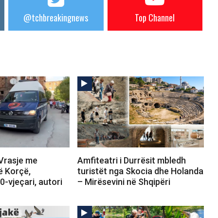
@tchbreakingnews
Top Channel
Vrasje me
Amfiteatri i Durrësit mbledh
ë Korçë,
turistët nga Skocia dhe Holanda
-vjeçari, autori
– Mirësevini në Shqipëri