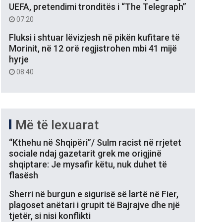
UEFA, pretendimi tronditës i “The Telegraph”
07:20
Fluksi i shtuar lëvizjesh në pikën kufitare të
Morinit, në 12 orë regjistrohen mbi 41 mijë
hyrje
08:40
Më të lexuarat
“Kthehu në Shqipëri”/ Sulm racist në rrjetet
sociale ndaj gazetarit grek me origjinë
shqiptare: Je mysafir këtu, nuk duhet të
flasësh
Sherri në burgun e sigurisë së lartë në Fier,
plagoset anëtari i grupit të Bajrajve dhe një
tjetër, si nisi konflikti