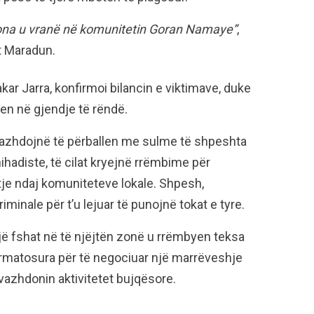
sona u vranë në komunitetin Goran Namaye”
,
it Maradun.
ar Jarra, konfirmoi bilancin e viktimave, duke
hen në gjendje të rëndë.
vazhdojnë të përballen me sulme të shpeshta
hadiste, të cilat kryejnë rrëmbime për
je ndaj komuniteteve lokale. Shpesh,
inale për t’u lejuar të punojnë tokat e tyre.
jë fshat në të njëjtën zonë u rrëmbyen teksa
armatosura për të negociuar një marrëveshje
azhdonin aktivitetet bujqësore.