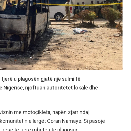
tjerë u plagosën gjatë një sulmi të
Nigerisë, njoftuan autoritetet lokale dhe
ëviznin me motoçikleta, hapën zjarr ndaj
 komunitetin e largët Goran Namaye. Si pasojë
 pesë të tjerë mbetën të plagosur.