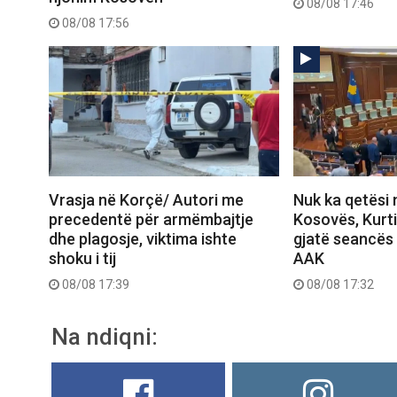
08/08 17:46
08/08 17:56
Vrasja në Korçë/ Autori me
Nuk ka qetësi 
precedentë për armëmbajtje
Kosovës, Kurt
dhe plagosje, viktima ishte
gjatë seancës
shoku i tij
AAK
08/08 17:39
08/08 17:32
Na ndiqni: