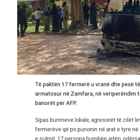
Të paktën 17 fermerë u vranë dhe pesë të 
armatosur në Zamfara, në veriperëndim të 
banorët për AFP.
Sipas burimeve lokale, agresorët të cilët l
fermerëve që po punonin në arat e tyre në
e sulmit, 17 persona humbën jetën, ndërsa