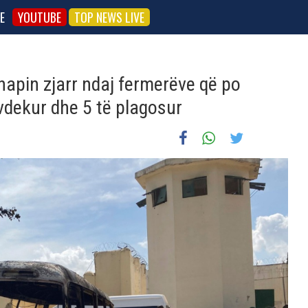
E
YOUTUBE
TOP NEWS LIVE
hapin zjarr ndaj fermerëve që po
 vdekur dhe 5 të plagosur