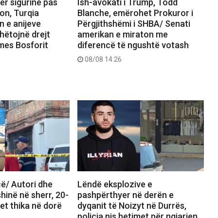
ër sigurinë pas
Ish-avokati i Trump, Todd
on, Turqia
Blanche, emërohet Prokuror i
n e anijeve
Përgjithshëmi i SHBA/ Senati
hëtojnë drejt
amerikan e miraton me
rmes Bosforit
diferencë të ngushtë votash
08/08 14:26
ë/ Autori dhe
Lëndë eksplozive e
shinë në sherr, 20-
pashpërthyer në derën e
det thika në dorë
dyqanit të Noizyt në Durrës,
policia nis hetimet për ngjarjen