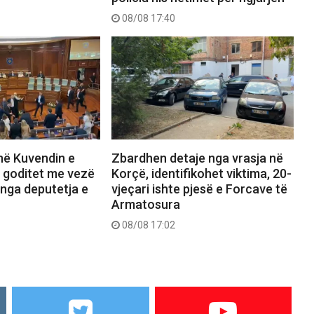
08/08 17:40
në Kuvendin e
Zbardhen detaje nga vrasja në
i goditet me vezë
Korçë, identifikohet viktima, 20-
 nga deputetja e
vjeçari ishte pjesë e Forcave të
Armatosura
08/08 17:02