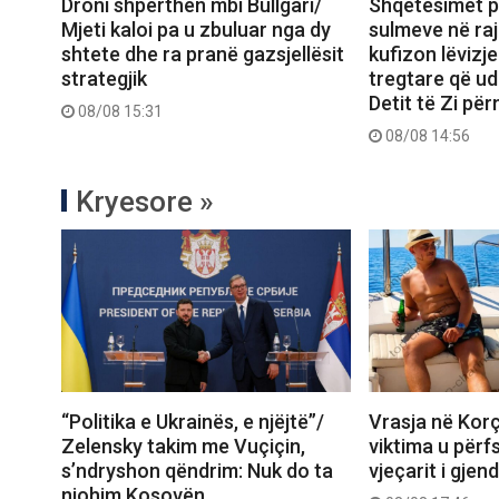
Droni shpërthen mbi Bullgari/
Shqetësimet p
Mjeti kaloi pa u zbuluar nga dy
sulmeve në raj
shtete dhe ra pranë gazsjellësit
kufizon lëvizje
strategjik
tregtare që ud
Detit të Zi pë
08/08 15:31
08/08 14:56
Kryesore »
“Politika e Ukrainës, e njëjtë”/
Vrasja në Korç
Zelensky takim me Vuçiçin,
viktima u përf
s’ndryshon qëndrim: Nuk do ta
vjeçarit i gjen
njohim Kosovën