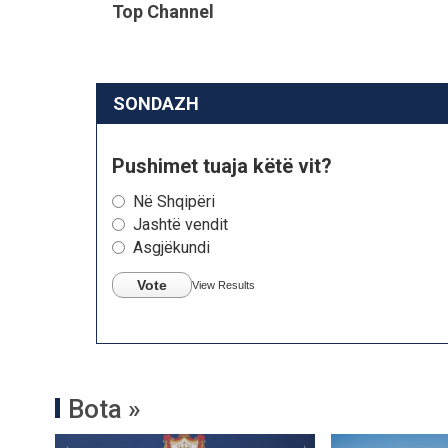
Top Channel
SONDAZH
Pushimet tuaja këtë vit?
Në Shqipëri
Jashtë vendit
Asgjëkundi
Vote
View Results
Bota »