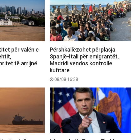
itet për valën e
Përshkallëzohet përplasja
htit,
Spanjë-Itali për emigrantët,
ritet të arrijnë
Madridi vendos kontrolle
kufitare
08/08 16:38