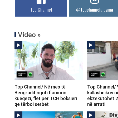
Top Channel
@topchannelalbania
Video »
Top Channel/ Në mes të
Top Channel/ 
Beogradit ngriti flamurin
kallashnikov n
kueqezi, flet për TCH boksieri
ekzekutohet 20
që tërboi serbët
në arrati