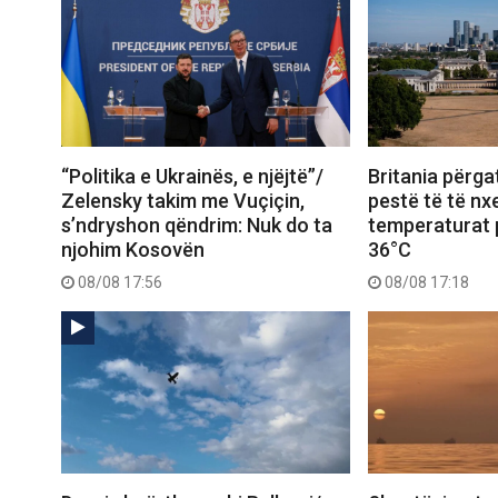
“Politika e Ukrainës, e njëjtë”/
Britania përgat
Zelensky takim me Vuçiçin,
pestë të të nxe
s’ndryshon qëndrim: Nuk do ta
temperaturat p
njohim Kosovën
36°C
08/08 17:56
08/08 17:18