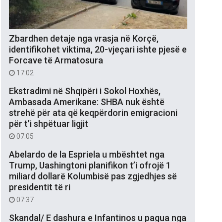
Zbardhen detaje nga vrasja në Korçë,
identifikohet viktima, 20-vjeçari ishte pjesë e
Forcave të Armatosura
17:02
Ekstradimi në Shqipëri i Sokol Hoxhës,
Ambasada Amerikane: SHBA nuk është
strehë për ata që keqpërdorin emigracioni
për t’i shpëtuar ligjit
07:05
Abelardo de la Espriela u mbështet nga
Trump, Uashingtoni planifikon t’i ofrojë 1
miliard dollarë Kolumbisë pas zgjedhjes së
presidentit të ri
07:37
Skandal/ E dashura e Infantinos u pagua nga