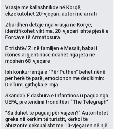
Vrasje me kallashnikov në Korçë,
ekzekutohet 20-vjeçari, autori në arrati
Zbardhen detaje nga vrasja në Korçë,
identifikohet viktima, 20-vjeçari ishte pjesë e
Forcave të Armatosura
E trishtë/ Zi në familjen e Messit, babai i
ikones argjentinase ndahet nga jeta në
moshën 68-vjeçare
Ish konkurrentja e “Për’Puthen” bëhet nënë
për herë të parë, emocionon me dedikimin:
Dielli im, gjithçka e imja
Skandal/ E dashura e Infantinos u pagua nga
UEFA, pretendimi tronditës i “The Telegraph”
“Sa duhet të paguaj për vajzën?” Autoritetet
greke në kërkim të turistit, kërkoi të
abuzonte seksualisht me 10-vjeçaren në një