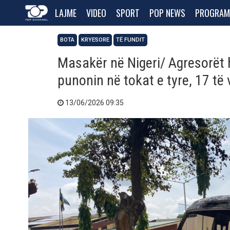
LAJME
VIDEO
SPORT
POP NEWS
PROGRAM
BOTA
KRYESORE
TË FUNDIT
Masakër në Nigeri/ Agresorët 
punonin në tokat e tyre, 17 të
13/06/2026 09:35