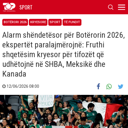
SPORT
BOTËRORI 2026
KRYESORE
SPORT
TË FUNDIT
Alarm shëndetësor për Botërorin 2026,
ekspertët paralajmërojnë: Fruthi
shqetësim kryesor për tifozët që
udhëtojnë në SHBA, Meksikë dhe
Kanada
12/06/2026 08:00