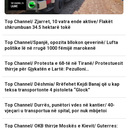
Top Channel/ Zjarret, 10 vatra ende aktive/ Flakët
shkrumbuan 34.5 hektarë tokë
Top Channel/Spanjë, opozita bllokon qeverinë/ Lufta
politike lë në rrugë 1000 fëmijë marokenë
Top Channel/ Protesta e 68-të në Tiranë/ Protestuesit
thirrje për Gjykatën e Lartë: Pezulloni…
Top Channel/ Dëshmia/ Rrëfehet Kejdi Banaj që u kap
teksa transportonte 4 pistoleta “Glock”
Top Channel/ Durrës, punëtori vdes në kantier/ 40-
vjeçari u transportua në spital, por nuk mbijetoi
Top Channel/ OKB thirrje Moskës e Kievit/ Guterres: