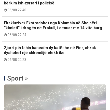
kërkim ish-zyrtari i policisë
06/08 22:40
Ekskluzive/ Ekstradohet nga Kolumbia në Shqipëri
“kimisti” i drogës në Frakull, i dënuar me 14 vite burg
06/08 22:24
Zjarri përfshin banesën dy katëshe në Fier, shkak
dyshohet një shkëndijë elektrike
06/08 22:23
Sport »