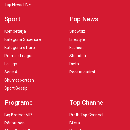
Top News LIVE
Sport
Pop News
Kombëtarja
Showbiz
Kategoria Superiore
Lifestyle
Kategoria e Parë
Fashion
Premier League
Shëndeti
La Liga
Dieta
Serie A
Receta gatimi
Shumësportësh
Sport Gossip
Programe
Top Channel
Big Brother VIP
Rreth Top Channel
Për’puthen
Bileta