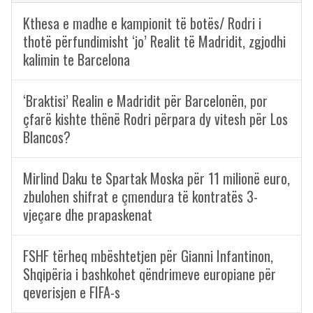
Kthesa e madhe e kampionit të botës/ Rodri i
thotë përfundimisht ‘jo’ Realit të Madridit, zgjodhi
kalimin te Barcelona
‘Braktisi’ Realin e Madridit për Barcelonën, por
çfarë kishte thënë Rodri përpara dy vitesh për Los
Blancos?
Mirlind Daku te Spartak Moska për 11 milionë euro,
zbulohen shifrat e çmendura të kontratës 3-
vjeçare dhe prapaskenat
FSHF tërheq mbështetjen për Gianni Infantinon,
Shqipëria i bashkohet qëndrimeve europiane për
qeverisjen e FIFA-s