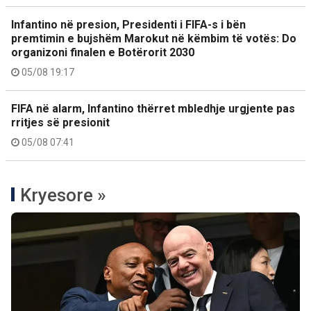
Infantino në presion, Presidenti i FIFA-s i bën
premtimin e bujshëm Marokut në këmbim të votës: Do
organizoni finalen e Botërorit 2030
05/08 19:17
FIFA në alarm, Infantino thërret mbledhje urgjente pas
rritjes së presionit
05/08 07:41
Kryesore »