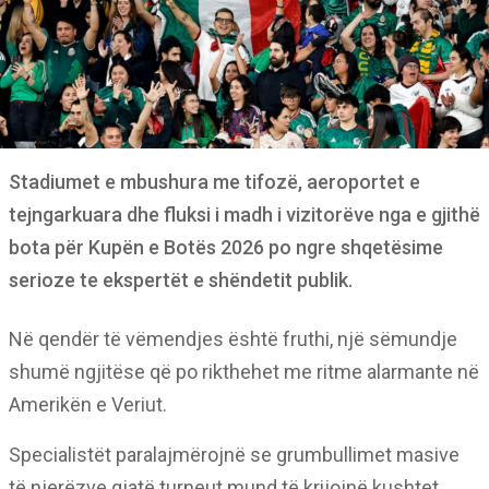
Stadiumet e mbushura me tifozë, aeroportet e
tejngarkuara dhe fluksi i madh i vizitorëve nga e gjithë
bota për Kupën e Botës 2026 po ngre shqetësime
serioze te ekspertët e shëndetit publik.
Në qendër të vëmendjes është fruthi, një sëmundje
shumë ngjitëse që po rikthehet me ritme alarmante në
Amerikën e Veriut.
Specialistët paralajmërojnë se grumbullimet masive
të njerëzve gjatë turneut mund të krijojnë kushtet