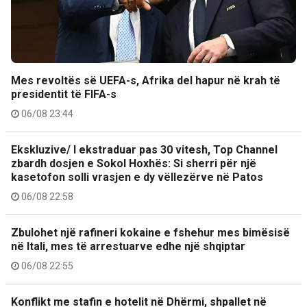
Mes revoltës së UEFA-s, Afrika del hapur në krah të
presidentit të FIFA-s
06/08 23:44
Ekskluzive/ I ekstraduar pas 30 vitesh, Top Channel
zbardh dosjen e Sokol Hoxhës: Si sherri për një
kasetofon solli vrasjen e dy vëllezërve në Patos
06/08 22:58
Zbulohet një rafineri kokaine e fshehur mes bimësisë
në Itali, mes të arrestuarve edhe një shqiptar
06/08 22:55
Konflikt me stafin e hotelit në Dhërmi, shpallet në