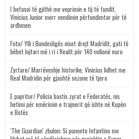
I befasoi të gjithë me veprimin e tij të fundit,
Vinicius Junior merr vendimin përfundimtar për të
ardhmen
Foto/ Ylli i Bundesligës niset drejt Madridit, gati të
bëhet lojtari më i ri i Realit për 140 milionë euro
Zyrtare/ Marrëveshje historike, Vinicius lidhet me
Real Madridin për gjashtë sezone të tjera
E papritur/ Policia bastis zyrat e Federatës, nis
hetimi për emërimin e trajnerit që ishte në Kupën
e Botës
‘The Guardian’ zbulon: Si punonte Infantino me
klubet më të rëndësishme për projektin e Super