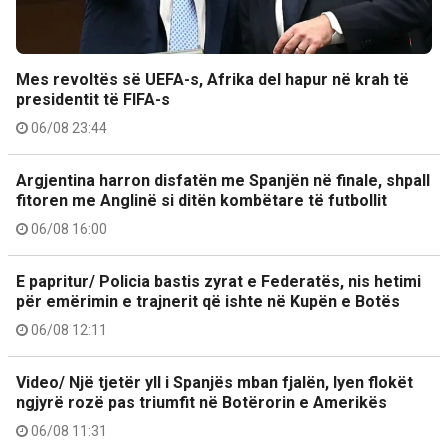
Mes revoltës së UEFA-s, Afrika del hapur në krah të
presidentit të FIFA-s
06/08 23:44
Argjentina harron disfatën me Spanjën në finale, shpall
fitoren me Anglinë si ditën kombëtare të futbollit
06/08 16:00
E papritur/ Policia bastis zyrat e Federatës, nis hetimi
për emërimin e trajnerit që ishte në Kupën e Botës
06/08 12:11
Video/ Një tjetër yll i Spanjës mban fjalën, lyen flokët
ngjyrë rozë pas triumfit në Botërorin e Amerikës
06/08 11:31