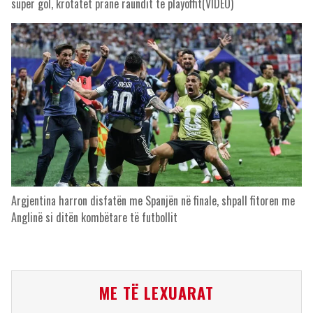
super gol, krotatët pranë raundit të playoffit(VIDEO)
Argjentina harron disfatën me Spanjën në finale, shpall fitoren me
Anglinë si ditën kombëtare të futbollit
ME TË LEXUARAT