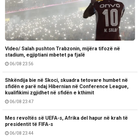
Video/ Salah pushton Trabzonin, mijëra tifozë në
stadium, egjiptiani mbetet pa fjalë
06/08 23:56
Shkëndija bie në Skoci, skuadra tetovare humbet në
sfidën e parë ndaj Hibernian në Conference League,
kualifikimi zgjidhet në sfidën e kthimit
06/08 23:47
Mes revoltës së UEFA-s, Afrika del hapur në krah të
presidentit të FIFA-s
06/08 23:44