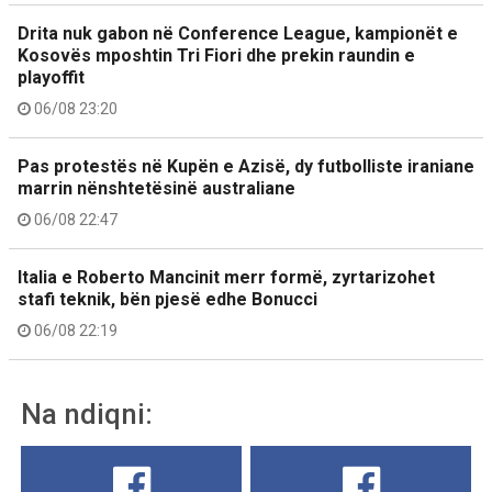
Drita nuk gabon në Conference League, kampionët e
Kosovës mposhtin Tri Fiori dhe prekin raundin e
playoffit
06/08 23:20
Pas protestës në Kupën e Azisë, dy futbolliste iraniane
marrin nënshtetësinë australiane
06/08 22:47
Italia e Roberto Mancinit merr formë, zyrtarizohet
stafi teknik, bën pjesë edhe Bonucci
06/08 22:19
Na ndiqni: