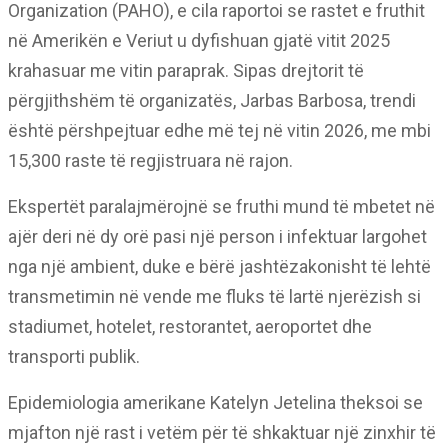
Organization (PAHO), e cila raportoi se rastet e fruthit
në Amerikën e Veriut u dyfishuan gjatë vitit 2025
krahasuar me vitin paraprak. Sipas drejtorit të
përgjithshëm të organizatës, Jarbas Barbosa, trendi
është përshpejtuar edhe më tej në vitin 2026, me mbi
15,300 raste të regjistruara në rajon.
Ekspertët paralajmërojnë se fruthi mund të mbetet në
ajër deri në dy orë pasi një person i infektuar largohet
nga një ambient, duke e bërë jashtëzakonisht të lehtë
transmetimin në vende me fluks të lartë njerëzish si
stadiumet, hotelet, restorantet, aeroportet dhe
transporti publik.
Epidemiologia amerikane Katelyn Jetelina theksoi se
mjafton një rast i vetëm për të shkaktuar një zinxhir të