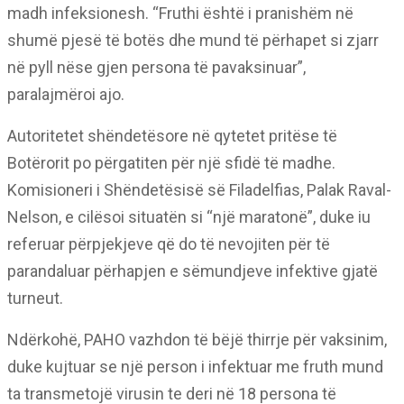
madh infeksionesh. “Fruthi është i pranishëm në
shumë pjesë të botës dhe mund të përhapet si zjarr
në pyll nëse gjen persona të pavaksinuar”,
paralajmëroi ajo.
Autoritetet shëndetësore në qytetet pritëse të
Botërorit po përgatiten për një sfidë të madhe.
Komisioneri i Shëndetësisë së Filadelfias, Palak Raval-
Nelson, e cilësoi situatën si “një maratonë”, duke iu
referuar përpjekjeve që do të nevojiten për të
parandaluar përhapjen e sëmundjeve infektive gjatë
turneut.
Ndërkohë, PAHO vazhdon të bëjë thirrje për vaksinim,
duke kujtuar se një person i infektuar me fruth mund
ta transmetojë virusin te deri në 18 persona të