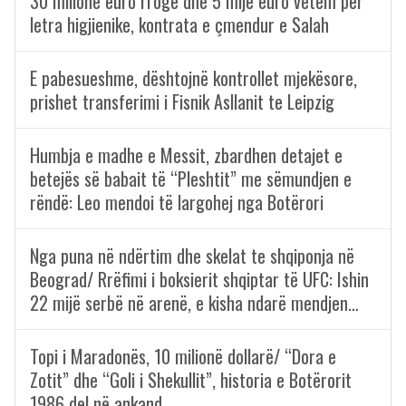
30 milionë euro rrogë dhe 5 mijë euro vetëm për
letra higjienike, kontrata e çmendur e Salah
E pabesueshme, dështojnë kontrollet mjekësore,
prishet transferimi i Fisnik Asllanit te Leipzig
Humbja e madhe e Messit, zbardhen detajet e
betejës së babait të “Pleshtit” me sëmundjen e
rëndë: Leo mendoi të largohej nga Botërori
Nga puna në ndërtim dhe skelat te shqiponja në
Beograd/ Rrëfimi i boksierit shqiptar të UFC: Ishin
22 mijë serbë në arenë, e kisha ndarë mendjen…
Topi i Maradonës, 10 milionë dollarë/ “Dora e
Zotit” dhe “Goli i Shekullit”, historia e Botërorit
1986 del në ankand