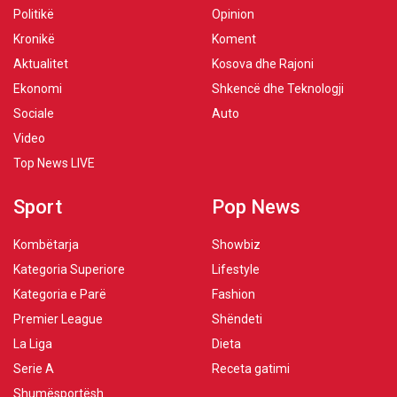
Politikë
Opinion
Kronikë
Koment
Aktualitet
Kosova dhe Rajoni
Ekonomi
Shkencë dhe Teknologji
Sociale
Auto
Video
Top News LIVE
Sport
Pop News
Kombëtarja
Showbiz
Kategoria Superiore
Lifestyle
Kategoria e Parë
Fashion
Premier League
Shëndeti
La Liga
Dieta
Serie A
Receta gatimi
Shumësportësh