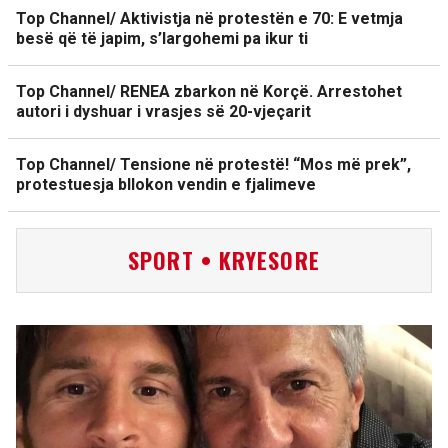
Top Channel/ Aktivistja në protestën e 70: E vetmja
besë që të japim, s’largohemi pa ikur ti
Top Channel/ RENEA zbarkon në Korçë. Arrestohet
autori i dyshuar i vrasjes së 20-vjeçarit
Top Channel/ Tensione në protestë! “Mos më prek”,
protestuesja bllokon vendin e fjalimeve
SPORT • KRYESORE