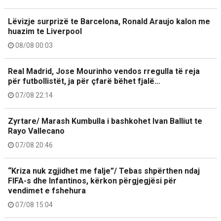
Lëvizje surprizë te Barcelona, Ronald Araujo kalon me
huazim te Liverpool
08/08 00:03
Real Madrid, Jose Mourinho vendos rregulla të reja
për futbollistët, ja për çfarë bëhet fjalë…
07/08 22:14
Zyrtare/ Marash Kumbulla i bashkohet Ivan Balliut te
Rayo Vallecano
07/08 20:46
“Kriza nuk zgjidhet me falje”/ Tebas shpërthen ndaj
FIFA-s dhe Infantinos, kërkon përgjegjësi për
vendimet e fshehura
07/08 15:04