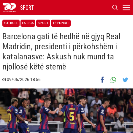
SPORT
FUTBOLL
LA LIGA
SPORT
TË FUNDIT
Barcelona gati të hedhë në gjyq Real
Madridin, presidenti i përkohshëm i
katalanasve: Askush nuk mund ta
njollosë këtë stemë
09/06/2026 18:56