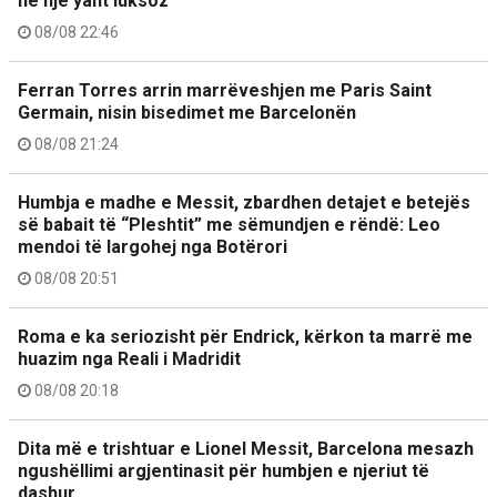
në një yaht luksoz
08/08 22:46
Ferran Torres arrin marrëveshjen me Paris Saint
Germain, nisin bisedimet me Barcelonën
08/08 21:24
Humbja e madhe e Messit, zbardhen detajet e betejës
së babait të “Pleshtit” me sëmundjen e rëndë: Leo
mendoi të largohej nga Botërori
08/08 20:51
Roma e ka seriozisht për Endrick, kërkon ta marrë me
huazim nga Reali i Madridit
08/08 20:18
Dita më e trishtuar e Lionel Messit, Barcelona mesazh
ngushëllimi argjentinasit për humbjen e njeriut të
dashur