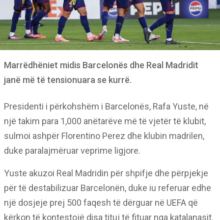
Marrëdhëniet midis Barcelonës dhe Real Madridit
janë më të tensionuara se kurrë.
Presidenti i përkohshëm i Barcelonës, Rafa Yuste, në
një takim para 1,000 anëtarëve më të vjetër të klubit,
sulmoi ashpër Florentino Perez dhe klubin madrilen,
duke paralajmëruar veprime ligjore.
Yuste akuzoi Real Madridin për shpifje dhe përpjekje
për të destabilizuar Barcelonën, duke iu referuar edhe
një dosjeje prej 500 faqesh të dërguar në UEFA që
kërkon të kontestojë disa tituj të fituar nga katalanasit.