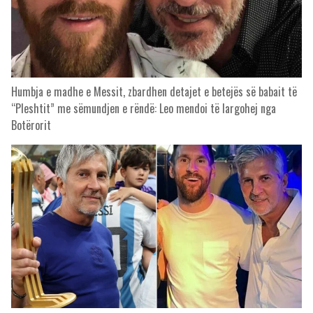
Humbja e madhe e Messit, zbardhen detajet e betejës së babait të
“Pleshtit” me sëmundjen e rëndë: Leo mendoi të largohej nga
Botërorit