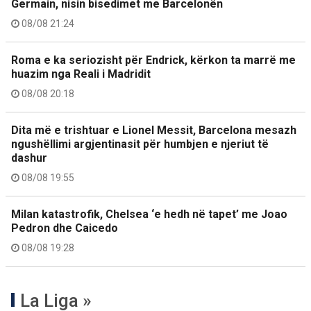
Germain, nisin bisedimet me Barcelonën
08/08 21:24
Roma e ka seriozisht për Endrick, kërkon ta marrë me
huazim nga Reali i Madridit
08/08 20:18
Dita më e trishtuar e Lionel Messit, Barcelona mesazh
ngushëllimi argjentinasit për humbjen e njeriut të
dashur
08/08 19:55
Milan katastrofik, Chelsea ‘e hedh në tapet’ me Joao
Pedron dhe Caicedo
08/08 19:28
La Liga »