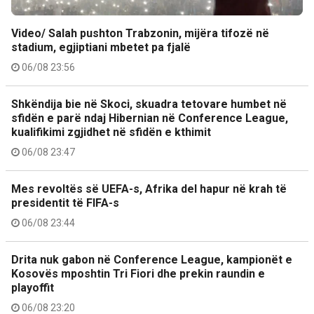
Video/ Salah pushton Trabzonin, mijëra tifozë në
stadium, egjiptiani mbetet pa fjalë
06/08 23:56
Shkëndija bie në Skoci, skuadra tetovare humbet në
sfidën e parë ndaj Hibernian në Conference League,
kualifikimi zgjidhet në sfidën e kthimit
06/08 23:47
Mes revoltës së UEFA-s, Afrika del hapur në krah të
presidentit të FIFA-s
06/08 23:44
Drita nuk gabon në Conference League, kampionët e
Kosovës mposhtin Tri Fiori dhe prekin raundin e
playoffit
06/08 23:20