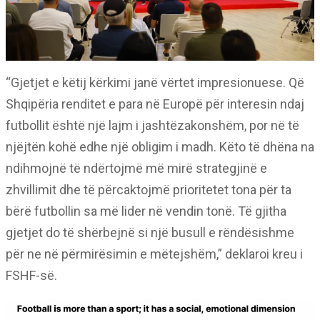
“Gjetjet e këtij kërkimi janë vërtet impresionuese. Që
Shqipëria renditet e para në Europë për interesin ndaj
futbollit është një lajm i jashtëzakonshëm, por në të
njëjtën kohë edhe një obligim i madh. Këto të dhëna na
ndihmojnë të ndërtojmë më mirë strategjinë e
zhvillimit dhe të përcaktojmë prioritetet tona për ta
bërë futbollin sa më lider në vendin tonë. Të gjitha
gjetjet do të shërbejnë si një busull e rëndësishme
për ne në përmirësimin e mëtejshëm,” deklaroi kreu i
FSHF-së.