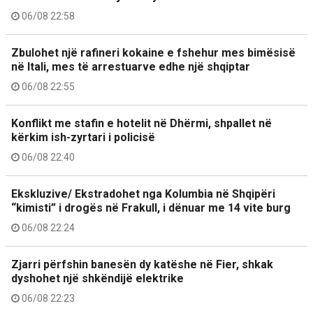
06/08 22:58
Zbulohet një rafineri kokaine e fshehur mes bimësisë
në Itali, mes të arrestuarve edhe një shqiptar
06/08 22:55
Konflikt me stafin e hotelit në Dhërmi, shpallet në
kërkim ish-zyrtari i policisë
06/08 22:40
Ekskluzive/ Ekstradohet nga Kolumbia në Shqipëri
“kimisti” i drogës në Frakull, i dënuar me 14 vite burg
06/08 22:24
Zjarri përfshin banesën dy katëshe në Fier, shkak
dyshohet një shkëndijë elektrike
06/08 22:23