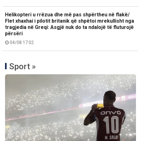
Helikopteri u rrëzua dhe më pas shpërtheu në flakë/
Flet xhaxhai i pilotit britanik që shpëtoi mrekullisht nga
tragjedia në Greqi: Asgjë nuk do ta ndalojë të fluturojë
përsëri
04/08 17:02
Sport »