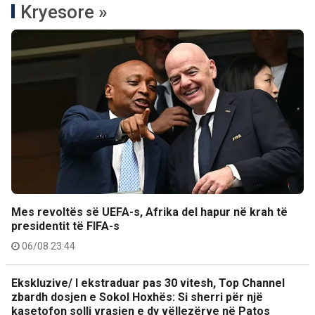
Kryesore »
Mes revoltës së UEFA-s, Afrika del hapur në krah të
presidentit të FIFA-s
06/08 23:44
Ekskluzive/ I ekstraduar pas 30 vitesh, Top Channel
zbardh dosjen e Sokol Hoxhës: Si sherri për një
kasetofon solli vrasjen e dy vëllezërve në Patos