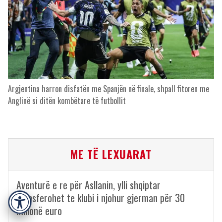
Argjentina harron disfatën me Spanjën në finale, shpall fitoren me
Anglinë si ditën kombëtare të futbollit
ME TË LEXUARAT
Aventurë e re për Asllanin, ylli shqiptar
transferohet te klubi i njohur gjerman për 30
Accessibility
milionë euro