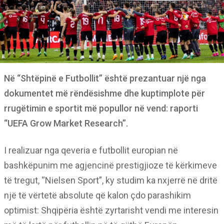
Në “Shtëpinë e Futbollit” është prezantuar një nga
dokumentet më rëndësishme dhe kuptimplote për
rrugëtimin e sportit më popullor në vend: raporti
“UEFA Grow Market Research”.
I realizuar nga qeveria e futbollit europian në
bashkëpunim me agjencinë prestigjioze të kërkimeve
të tregut, “Nielsen Sport”, ky studim ka nxjerrë në dritë
një të vërtetë absolute që kalon çdo parashikim
optimist: Shqipëria është zyrtarisht vendi me interesin