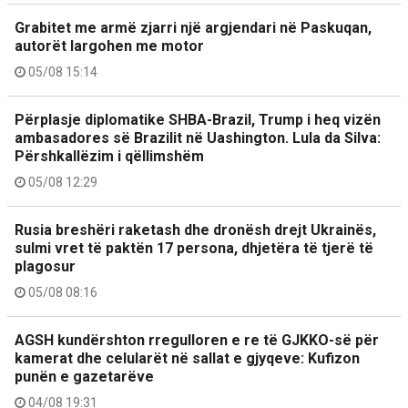
Grabitet me armë zjarri një argjendari në Paskuqan,
autorët largohen me motor
05/08 15:14
Përplasje diplomatike SHBA-Brazil, Trump i heq vizën
ambasadores së Brazilit në Uashington. Lula da Silva:
Përshkallëzim i qëllimshëm
05/08 12:29
Rusia breshëri raketash dhe dronësh drejt Ukrainës,
sulmi vret të paktën 17 persona, dhjetëra të tjerë të
plagosur
05/08 08:16
AGSH kundërshton rregulloren e re të GJKKO-së për
kamerat dhe celularët në sallat e gjyqeve: Kufizon
punën e gazetarëve
04/08 19:31