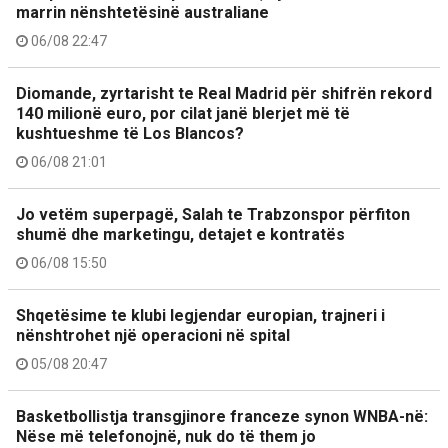
marrin nënshtetësinë australiane
06/08 22:47
Diomande, zyrtarisht te Real Madrid për shifrën rekord
140 milionë euro, por cilat janë blerjet më të
kushtueshme të Los Blancos?
06/08 21:01
Jo vetëm superpagë, Salah te Trabzonspor përfiton
shumë dhe marketingu, detajet e kontratës
06/08 15:50
Shqetësime te klubi legjendar europian, trajneri i
nënshtrohet një operacioni në spital
05/08 20:47
Basketbollistja transgjinore franceze synon WNBA-në:
Nëse më telefonojnë, nuk do të them jo