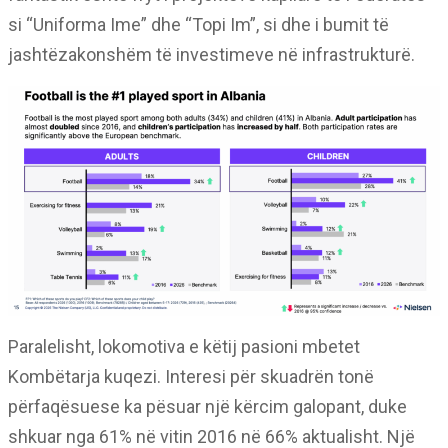
si “Uniforma Ime” dhe “Topi Im”, si dhe i bumit të
jashtëzakonshëm të investimeve në infrastrukturë.
Paralelisht, lokomotiva e këtij pasioni mbetet
Kombëtarja kuqezi. Interesi për skuadrën tonë
përfaqësuese ka pësuar një kërcim galopant, duke
shkuar nga 61% në vitin 2016 në 66% aktualisht. Një