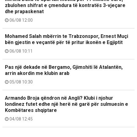
zbulohen shifrat e çmendura të kontratës 3-vjeçare
dhe prapaskenat
06/08 12:00
Mohamed Salah mbërrin te Trabzonspor, Ernest Muçi
bën gjestin e veçantë për të pritur ikonën e Egjiptit
06/08 10:11
Pas një dekade në Bergamo, Gjimshiti lë Atalantën,
arrin akordin me klubin arab
05/08 10:30
Armando Broja qëndron në Angli? Klubi i njohur
londinez futet edhe një herë në garë për sulmuesin e
Kombëtares shqiptare
04/08 12:45