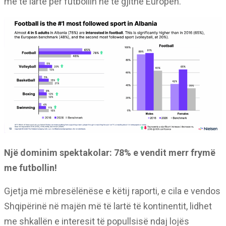
më të lartë për futbollin në të gjithë Europën.
Një dominim spektakolar: 78% e vendit merr frymë
me futbollin!
Gjetja më mbresëlënëse e këtij raporti, e cila e vendos
Shqipërinë në majën më të lartë të kontinentit, lidhet
me shkallën e interesit të popullsisë ndaj lojës