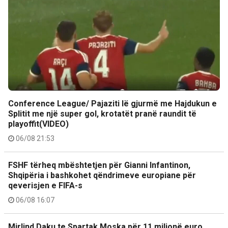
Conference League/ Pajaziti lë gjurmë me Hajdukun e
Splitit me një super gol, krotatët pranë raundit të
playoffit(VIDEO)
06/08 21:53
FSHF tërheq mbështetjen për Gianni Infantinon,
Shqipëria i bashkohet qëndrimeve europiane për
qeverisjen e FIFA-s
06/08 16:07
Mirlind Daku te Spartak Moska për 11 milionë euro,