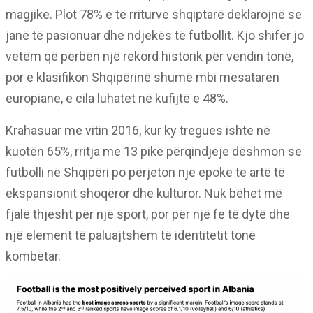
magjike. Plot 78% e të rriturve shqiptarë deklarojnë se
janë të pasionuar dhe ndjekës të futbollit. Kjo shifër jo
vetëm që përbën një rekord historik për vendin tonë,
por e klasifikon Shqipërinë shumë mbi mesataren
europiane, e cila luhatet në kufijtë e 48%.
Krahasuar me vitin 2016, kur ky tregues ishte në
kuotën 65%, rritja me 13 pikë përqindjeje dëshmon se
futbolli në Shqipëri po përjeton një epokë të artë të
ekspansionit shoqëror dhe kulturor. Nuk bëhet më
fjalë thjesht për një sport, por për një fe të dytë dhe
një element të paluajtshëm të identitetit tonë
kombëtar.