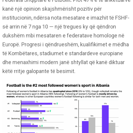
kanë një opinion skajshmërisht pozitiv për
institucionin, ndërsa nota mesatare e imazhit të FSHF-
së arrin në 7 nga 10 — një tregues ky që qëndron
dukshëm mbi mesataren e federatave homologe në
Europë. Progresi i qëndrueshëm, kualifikimet e mëdha
të Kombëtares, stadiumet e standardeve europiane
dhe menaxhimi modern janë shtyllat që kanë diktuar
këtë rritje galopante të besimit.