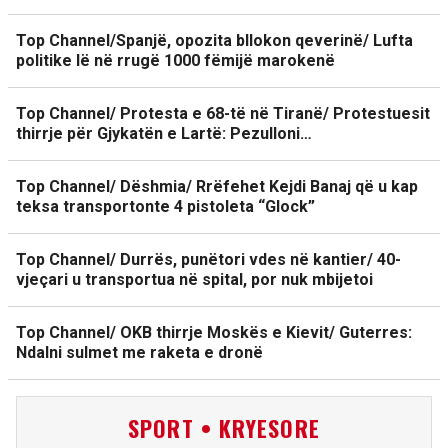
Top Channel/Spanjë, opozita bllokon qeverinë/ Lufta
politike lë në rrugë 1000 fëmijë marokenë
Top Channel/ Protesta e 68-të në Tiranë/ Protestuesit
thirrje për Gjykatën e Lartë: Pezulloni…
Top Channel/ Dëshmia/ Rrëfehet Kejdi Banaj që u kap
teksa transportonte 4 pistoleta “Glock”
Top Channel/ Durrës, punëtori vdes në kantier/ 40-
vjeçari u transportua në spital, por nuk mbijetoi
Top Channel/ OKB thirrje Moskës e Kievit/ Guterres:
Ndalni sulmet me raketa e dronë
SPORT • KRYESORE