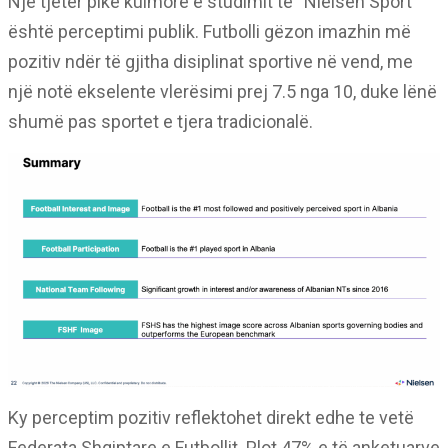
Një tjetër pikë kulmore e studimit të “Nielsen Sport”
është perceptimi publik. Futbolli gëzon imazhin më
pozitiv ndër të gjitha disiplinat sportive në vend, me
një notë ekselente vlerësimi prej 7.5 nga 10, duke lënë
shumë pas sportet e tjera tradicionalë.
Ky perceptim pozitiv reflektohet direkt edhe te vetë
Federata Shqiptare e Futbollit. Plot 47% e të anketuarve