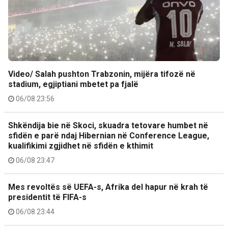
Video/ Salah pushton Trabzonin, mijëra tifozë në
stadium, egjiptiani mbetet pa fjalë
06/08 23:56
Shkëndija bie në Skoci, skuadra tetovare humbet në
sfidën e parë ndaj Hibernian në Conference League,
kualifikimi zgjidhet në sfidën e kthimit
06/08 23:47
Mes revoltës së UEFA-s, Afrika del hapur në krah të
presidentit të FIFA-s
06/08 23:44