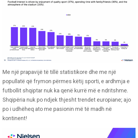
Me një prapavijë të tillë statistikore dhe me një
popullatë që frymon përmes këtij sporti, e ardhmja e
futbollit shqiptar nuk ka qenë kurrë më e ndritshme.
Shqipëria nuk po ndjek thjesht trendet europiane; ajo
po i udhëheq ato me pasionin më të madh në
kontinent!