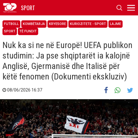
SPORT
FUTBOLL
KOMBËTARJA
KRYESORE
KURIOZITETE - SPORT
LAJME
SPORT
TË FUNDIT
Nuk ka si ne në Europë! UEFA publikon
studimin: Ja pse shqiptarët ia kalojnë
Anglisë, Gjermanisë dhe Italisë për
këtë fenomen (Dokumenti ekskluziv)
08/06/2026 16:37