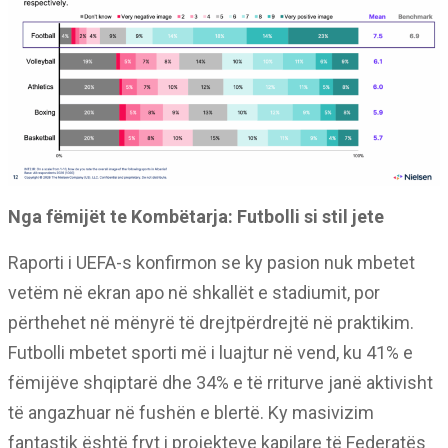
Nga fëmijët te Kombëtarja: Futbolli si stil jete
Raporti i UEFA-s konfirmon se ky pasion nuk mbetet
vetëm në ekran apo në shkallët e stadiumit, por
përthehet në mënyrë të drejtpërdrejtë në praktikim.
Futbolli mbetet sporti më i luajtur në vend, ku 41% e
fëmijëve shqiptarë dhe 34% e të rriturve janë aktivisht
të angazhuar në fushën e blertë. Ky masivizim
fantastik është fryt i projekteve kapilare të Federatës