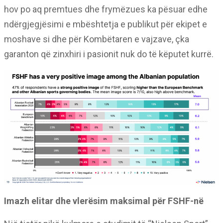
hov po aq premtues dhe frymëzues ka pësuar edhe
ndërgjegjësimi e mbështetja e publikut për ekipet e
moshave si dhe për Kombëtaren e vajzave, çka
garanton që zinxhiri i pasionit nuk do të këputet kurrë.
Imazh elitar dhe vlerësim maksimal për FSHF-në