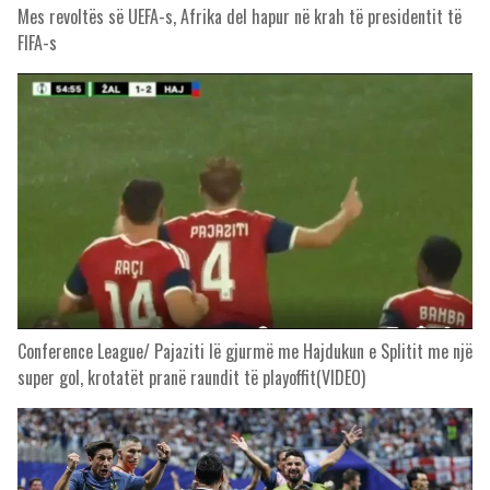
Mes revoltës së UEFA-s, Afrika del hapur në krah të presidentit të
FIFA-s
Conference League/ Pajaziti lë gjurmë me Hajdukun e Splitit me një
super gol, krotatët pranë raundit të playoffit(VIDEO)