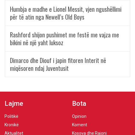
Humbja e madhe e Lionel Messit, vjen ngushëllimi
për të atin nga Newell’s Old Boys
Rashford shijon pushimet me festë me vajza me
bikini në një yaht luksoz
Dimarco dhe Diouf i japin fitoren Interit në
miqësoren ndaj Juventusit
Lajme
Bota
Politikë
Opinion
Kronikë
Koment
Aktualitet
Kosova dhe Rajoni