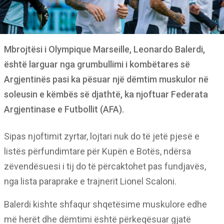
Mbrojtësi i Olympique Marseille, Leonardo Balerdi,
është larguar nga grumbullimi i kombëtares së
Argjentinës pasi ka pësuar një dëmtim muskulor në
soleusin e këmbës së djathtë, ka njoftuar Federata
Argjentinase e Futbollit (AFA).
Sipas njoftimit zyrtar, lojtari nuk do të jetë pjesë e
listës përfundimtare për Kupën e Botës, ndërsa
zëvendësuesi i tij do të përcaktohet pas fundjavës,
nga lista paraprake e trajnerit Lionel Scaloni.
Balerdi kishte shfaqur shqetësime muskulore edhe
më herët dhe dëmtimi është përkeqësuar gjatë