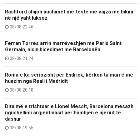
Rashford shijon pushimet me festë me vajza me bikini
në një yaht luksoz
08/08 22:46
Ferran Torres arrin marrëveshjen me Paris Saint
Germain, nisin bisedimet me Barcelonën
08/08 21:24
Roma e ka seriozisht për Endrick, kërkon ta marrë me
huazim nga Reali i Madridit
08/08 20:18
Dita më e trishtuar e Lionel Messit, Barcelona mesazh
ngushëllimi argjentinasit për humbjen e njeriut të
dashur
08/08 19:55