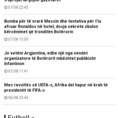
07/08 22:43
Bomba për të vrarë Messin dhe tentativa për t’iu
afruar Ronaldos në hotel, dosja sekrete zbulon
kërcënimet që tronditën Botërorin
07/08 15:50
Jo vetëm Argjentina, edhe një nga vendet
organizatore të Botërorit mbështet publikisht
Infantinon
07/08 11:41
Mes revoltës së UEFA-s, Afrika del hapur në krah të
presidentit të FIFA-s
06/08 23:44
Futboll »