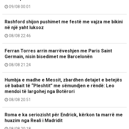
09/08 00:01
Rashford shijon pushimet me festë me vajza me bikini
në një yaht luksoz
08/08 22:46
Ferran Torres arrin marrëveshjen me Paris Saint
Germain, nisin bisedimet me Barcelonën
08/08 21:24
Humbja e madhe e Messit, zbardhen detajet e betejës
së babait të “Pleshtit” me sëmundjen e rëndë: Leo
mendoi të largohej nga Botërori
08/08 20:51
Roma e ka seriozisht për Endrick, kërkon ta marrë me
huazim nga Reali i Madridit
08/08 20:18