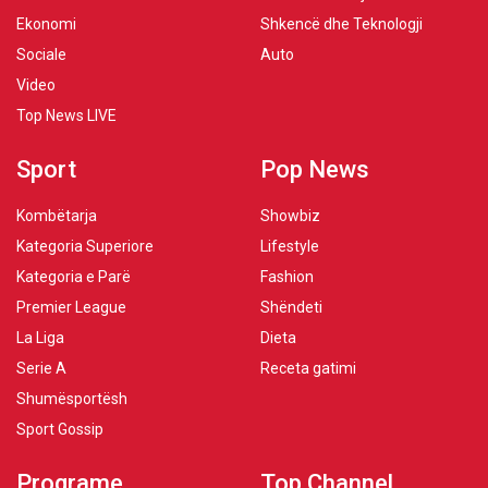
Ekonomi
Shkencë dhe Teknologji
Sociale
Auto
Video
Top News LIVE
Sport
Pop News
Kombëtarja
Showbiz
Kategoria Superiore
Lifestyle
Kategoria e Parë
Fashion
Premier League
Shëndeti
La Liga
Dieta
Serie A
Receta gatimi
Shumësportësh
Sport Gossip
Programe
Top Channel