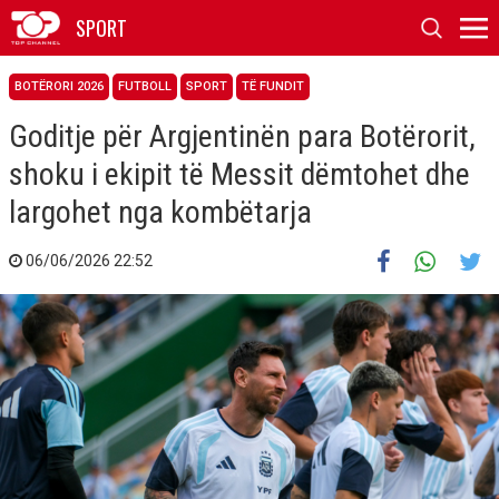
SPORT
BOTËRORI 2026
FUTBOLL
SPORT
TË FUNDIT
Goditje për Argjentinën para Botërorit,
shoku i ekipit të Messit dëmtohet dhe
largohet nga kombëtarja
06/06/2026 22:52