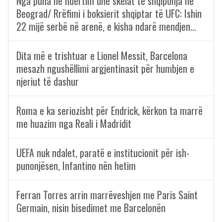
Nga puna në ndërtim dhe skelat te shqiponja në
Beograd/ Rrëfimi i boksierit shqiptar të UFC: Ishin
22 mijë serbë në arenë, e kisha ndarë mendjen…
Dita më e trishtuar e Lionel Messit, Barcelona
mesazh ngushëllimi argjentinasit për humbjen e
njeriut të dashur
Roma e ka seriozisht për Endrick, kërkon ta marrë
me huazim nga Reali i Madridit
UEFA nuk ndalet, paratë e institucionit për ish-
punonjësen, Infantino nën hetim
Ferran Torres arrin marrëveshjen me Paris Saint
Germain, nisin bisedimet me Barcelonën