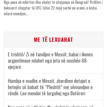
Nga puna në ndërtim dhe skelat te shqiponja në Beograd/ Rrëfimi i
boksierit shqiptar të UFC: Ishin 22 mijë serbë në arenë, e kisha
ndarë mendjen…
ME TË LEXUARAT
E trishtë/ Zi në familjen e Messit, babai i ikones
argjentinase ndahet nga jeta në moshën 68-
vjeçare
Humbja e madhe e Messit, zbardhen detajet e
betejës së babait të “Pleshtit” me sëmundjen e
rëndë: Leo mendoi të largohej nga Botërori