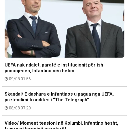
UEFA nuk ndalet, paratë e institucionit për ish-
punonjësen, Infantino nën hetim
09/08 01:56
Skandal/ E dashura e Infantinos u pagua nga UEFA,
pretendimi tronditës i “The Telegraph”
08/08 07:20
Video/ Moment tensioni në Kolumbi, Infantino hesht,
truprojat largojnë gazetarët