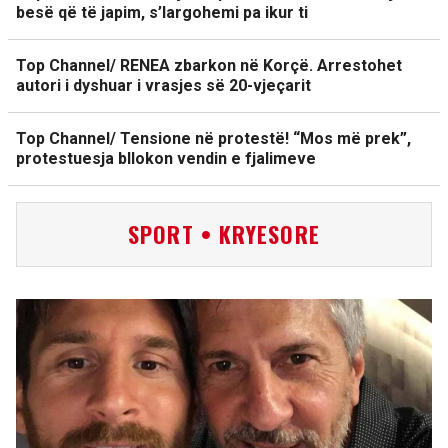
besë që të japim, s’largohemi pa ikur ti
Top Channel/ RENEA zbarkon në Korçë. Arrestohet
autori i dyshuar i vrasjes së 20-vjeçarit
Top Channel/ Tensione në protestë! “Mos më prek”,
protestuesja bllokon vendin e fjalimeve
SPORT • KRYESORE