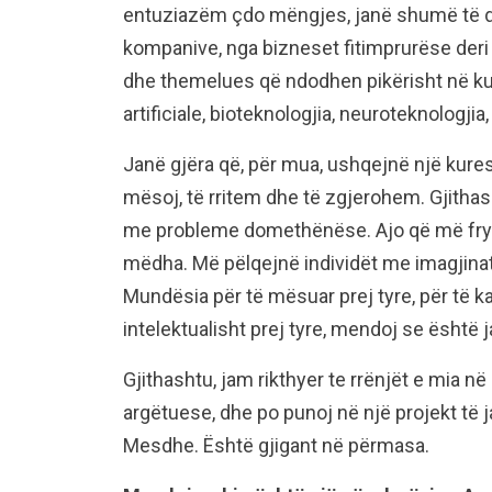
entuziazëm çdo mëngjes, janë shumë të dre
kompanive, nga bizneset fitimprurëse deri 
dhe themelues që ndodhen pikërisht në kufi
artificiale, bioteknologjia, neuroteknologji
Janë gjëra që, për mua, ushqejnë një kur
mësoj, të rritem dhe të zgjerohem. Gjitha
me probleme domethënëse. Ajo që më frym
mëdha. Më pëlqejnë individët me imagjina
Mundësia për të mësuar prej tyre, për të ka
intelektualisht prej tyre, mendoj se është
Gjithashtu, jam rikthyer te rrënjët e mia 
argëtuese, dhe po punoj në një projekt t
Mesdhe. Është gjigant në përmasa.