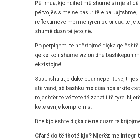
Për mua, kjo ndihet më shumë si një sfidë s
përvojës sime në pasuritë e paluajtshme, 
reflektimeve mbi mënyrën se si dua të jeto
shumë duan të jetojnë.
Po përpiqemi të ndërtojmë diçka që është n
që kërkon shumë vizion dhe bashkëpunimi
ekzistojnë.
Sapo isha atje duke ecur nëpër tokë, thjesh
atë vend, së bashku me disa nga arkitektët
mjeshtër të vërtetë të zanatit të tyre. Njer
ketë asnjë kompromis.
Dhe kjo është diçka që ne duam ta krijojm
Çfarë do të thotë kjo? Njerëz me integri