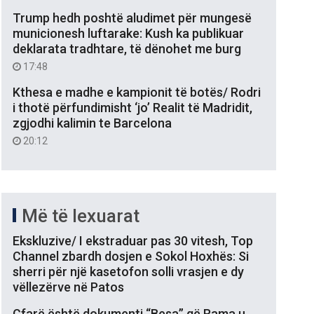
Trump hedh poshtë aludimet për mungesë
municionesh luftarake: Kush ka publikuar
deklarata tradhtare, të dënohet me burg
17:48
Kthesa e madhe e kampionit të botës/ Rodri
i thotë përfundimisht ‘jo’ Realit të Madridit,
zgjodhi kalimin te Barcelona
20:12
Më të lexuarat
Ekskluzive/ I ekstraduar pas 30 vitesh, Top
Channel zbardh dosjen e Sokol Hoxhës: Si
sherri për një kasetofon solli vrasjen e dy
vëllezërve në Patos
Çfarë është dokumenti “Besa” që Rama u