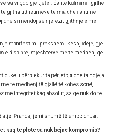
e sa si çdo gjë tjetër. Është kulmimi i gjithë
i të gjitha udhëtimeve të mia dhe i shumë
j dhe si mendoj se njerëzit gjithnjë e më
jë manifestim i prekshëm i kësaj ideje, gjë
n e disa prej mjeshtërve më të mëdhenj që
t duke u përpjekur ta përjetoja dhe ta ndjeja
 më të mëdhenj të gjallë të kohës sonë,
ëz me integritet kaq absolut, sa që nuk do të
ë atje. Prandaj jemi shumë të emocionuar.
tet kaq të plotë sa nuk bëjnë kompromis?