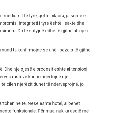
t mediumit të tyre, qoftë piktura, pasuritë e
romis. Integriteti i tyre është i saktë dhe
ksimum. Do të shtyjnë edhe të gjithë ata që i
mund ta konfirmojnë se unë i bezdis të gjithë
të. Dhe një pjesë e procesit është ai tensioni
përveç rasteve kur po ndërtojnë një
të cilën njerëzit duhet të ndërveprojnë, jo
artohen në të. Nëse është hotel, ai bëhet
emente funksionale. Për mua, nuk ka asgjë më