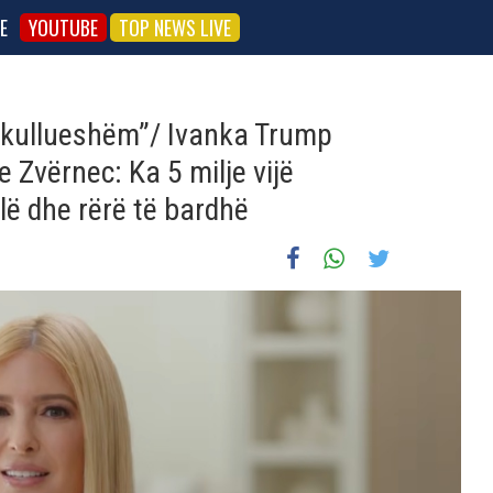
E
YOUTUBE
TOP NEWS LIVE
rekullueshëm”/ Ivanka Trump
 Zvërnec: Ka 5 milje vijë
lë dhe rërë të bardhë