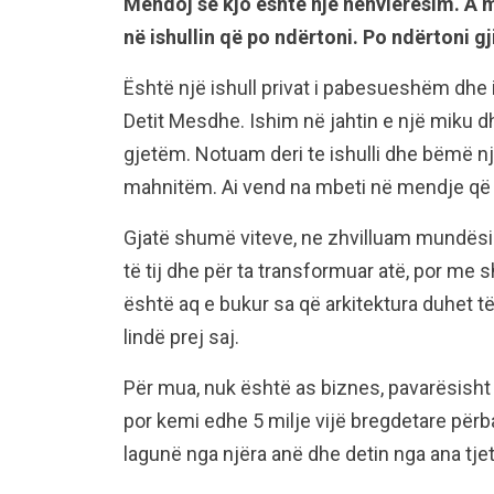
Mendoj se kjo është një nënvlerësim. A m
në ishullin që po ndërtoni. Po ndërtoni g
Është një ishull privat i pabesueshëm dhe 
Detit Mesdhe. Ishim në jahtin e një miku d
gjetëm. Notuam deri te ishulli dhe bëmë nj
mahnitëm. Ai vend na mbeti në mendje që
Gjatë shumë viteve, ne zhvilluam mundësin
të tij dhe për ta transformuar atë, por m
është aq e bukur sa që arkitektura duhet të
lindë prej saj.
Për mua, nuk është as biznes, pavarësisht 
por kemi edhe 5 milje vijë bregdetare përba
lagunë nga njëra anë dhe detin nga ana tje