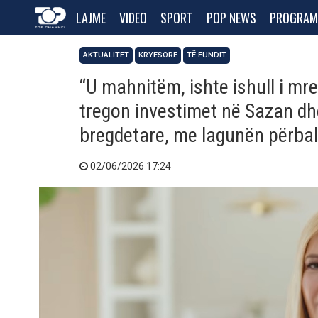
LAJME
VIDEO
SPORT
POP NEWS
PROGRAM
AKTUALITET
KRYESORE
TË FUNDIT
“U mahnitëm, ishte ishull i m
tregon investimet në Sazan dhe
bregdetare, me lagunën përbal
02/06/2026 17:24