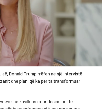
-së, Donald Trump rrëfen në një intervistë
Sazanit dhe plani që ka për ta transformuar
 viteve, ne zhvilluam mundësinë për të
 dhe për ta transformuar atë, por me shumë