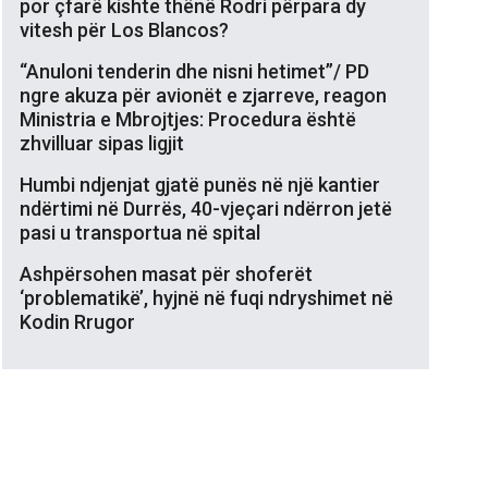
por çfarë kishte thënë Rodri përpara dy
vitesh për Los Blancos?
“Anuloni tenderin dhe nisni hetimet”/ PD
ngre akuza për avionët e zjarreve, reagon
Ministria e Mbrojtjes: Procedura është
zhvilluar sipas ligjit
Humbi ndjenjat gjatë punës në një kantier
ndërtimi në Durrës, 40-vjeçari ndërron jetë
pasi u transportua në spital
Ashpërsohen masat për shoferët
‘problematikë’, hyjnë në fuqi ndryshimet në
Kodin Rrugor