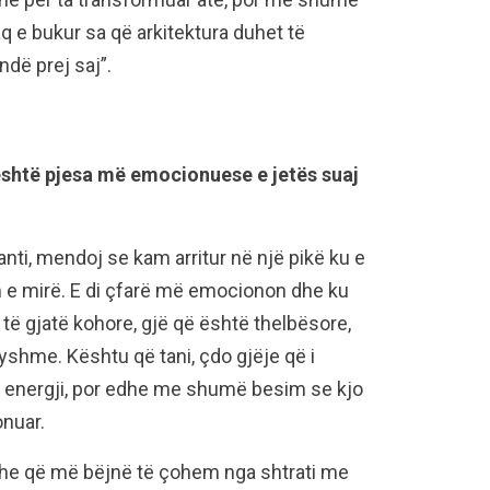
 e bukur sa që arkitektura duhet të
ndë prej saj”.
 është pjesa më emocionuese e jetës suaj
nti, mendoj se kam arritur në një pikë ku e
am e mirë. E di çfarë më emocionon dhe ku
të gjatë kohore, gjë që është thelbësore,
shme. Kështu që tani, çdo gjëje që i
energji, por edhe me shumë besim se kjo
onuar.
 dhe që më bëjnë të çohem nga shtrati me