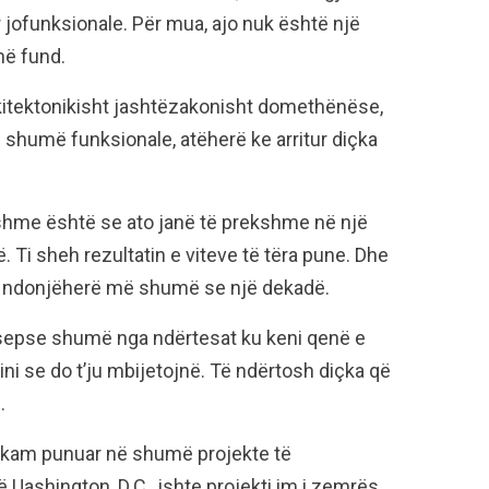
 jofunksionale. Për mua, ajo nuk është një
në fund.
itektonikisht jashtëzakonisht domethënëse,
shumë funksionale, atëherë ke arritur diçka
jtshme është se ato janë të prekshme në një
 Ti sheh rezultatin e viteve të tëra pune. Dhe
ite, ndonjëherë më shumë se një dekadë.
, sepse shumë nga ndërtesat ku keni qenë e
 dini se do t’ju mbijetojnë. Të ndërtosh diçka që
.
 kam punuar në shumë projekte të
Uashington, D.C., ishte projekti im i zemrës.