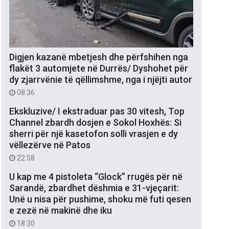
Digjen kazanë mbetjesh dhe përfshihen nga
flakët 3 automjete në Durrës/ Dyshohet për
dy zjarrvënie të qëllimshme, nga i njëjti autor
08:36
Ekskluzive/ I ekstraduar pas 30 vitesh, Top
Channel zbardh dosjen e Sokol Hoxhës: Si
sherri për një kasetofon solli vrasjen e dy
vëllezërve në Patos
22:58
U kap me 4 pistoleta “Glock” rrugës për në
Sarandë, zbardhet dëshmia e 31-vjeçarit:
Unë u nisa për pushime, shoku më futi qesen
e zezë në makinë dhe iku
18:30