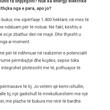
und ta shpjegoni? Nuk ka energji elektrike
jithçka nga e para, apo jo?
i bukur, me sipërfaqe 1.400 hektarë, në mes të
he ndaluam për të notuar. Në fakt, kështu e
ë ecje zbathur deri në majë. Dhe thjesht u
 nga ai moment.
ë për të ndihmuar në realizimin e potencialit
e shumë përmbajtje dhe kujdes, sepse toka
 integrohet plotësisht me të, pothuajse të
përmasave të tij. Jo vetëm që kemi ishullin,
llë tij, një gadishull të mrekullueshëm me një
tër, me plazhe të bukura me rërë të bardhë.