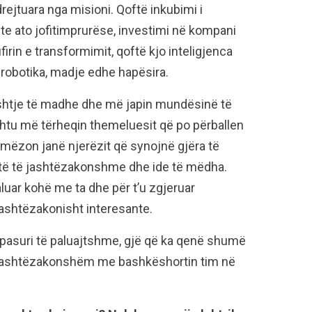
jtuara nga misioni. Qoftë inkubimi i
te ato jofitimprurëse, investimi në kompani
rin e transformimit, qoftë kjo inteligjenca
a, robotika, madje edhe hapësira.
eshtje të madhe dhe më japin mundësinë të
shtu më tërheqin themeluesit që po përballen
ëzon janë njerëzit që synojnë gjëra të
të të jashtëzakonshme dhe ide të mëdha.
luar kohë me ta dhe për t’u zgjeruar
 jashtëzakonisht interesante.
në pasuri të paluajtshme, gjë që ka qenë shumë
ë jashtëzakonshëm me bashkëshortin tim në