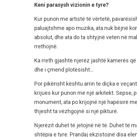
Keni parasysh vizionin e tyre?
Kur punon me artistë të vërtetë, pavarësish
paluajtshme apo muzika, ata nuk bëjnë komp
absolut, dhe ata do ta shtyjnë veten në ma
rrethojnë.
Ka rreth gjashtë njerëz jashtë kamerës që 
dhe i çmend plotësisht…
Por pikërisht kështu arrin te diçka e veçan
krijues kur punon me një arkitekt. Sepse, 
monument, ata po krijojnë një hapësirë me 
thjesht ta vëzhgojnë si një pikturë.
Njerëzit duhet të jetojnë në të. Duhet të m
shtëpia e tyre. Prandaj ekzistojnë disa el