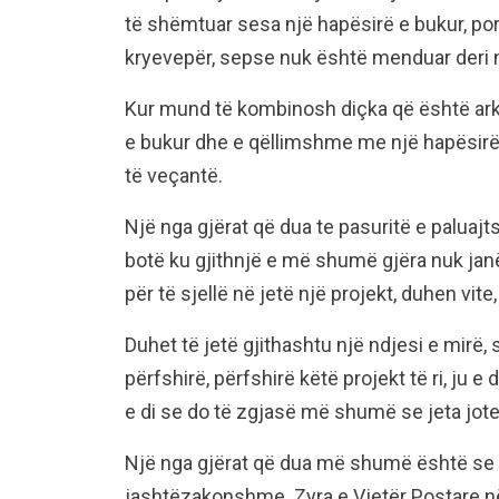
të shëmtuar sesa një hapësirë e bukur, por
kryevepër, sepse nuk është menduar deri 
Kur mund të kombinosh diçka që është ark
e bukur dhe e qëllimshme me një hapësirë 
të veçantë.
Një nga gjërat që dua te pasuritë e palua
botë ku gjithnjë e më shumë gjëra nuk janë.
për të sjellë në jetë një projekt, duhen v
Duhet të jetë gjithashtu një ndjesi e mirë
përfshirë, përfshirë këtë projekt të ri, ju e
e di se do të zgjasë më shumë se jeta jote
Një nga gjërat që dua më shumë është se
jashtëzakonshme. Zyra e Vjetër Postare në 