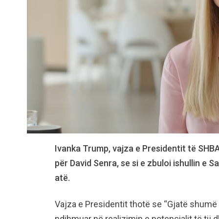
Ivanka Trump, vajza e Presidentit të SHBA
për David Senra, se si e zbuloi ishullin e 
atë.
Vajza e Presidentit thotë se “Gjatë shumë
ndihmuar në realizimin e potencialit të tij