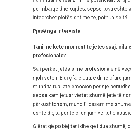
përmbajtje dhe kujdes, sepse toka është aq
integrohet plotësisht me të, pothuajse të li
Pjesë nga intervista
Tani, në këtë moment të jetës suaj, cila
profesionale?
Sa i përket jetës sime profesionale në veça
njoh veten. E di çfarë dua, e di në çfarë j
mund ta ruaj atë emocion për një periudhë 
sepse kam jetuar vërtet shumë jetë të ndry
përkushtohem, mund t’i qasem me shumë 
është diçka për të cilën jam vërtet e apasi
Gjërat që po bëj tani dhe që i dua shumë,