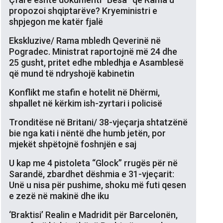
propozoi shqiptarëve? Kryeministri e
shpjegon me katër fjalë
Ekskluzive/ Rama mbledh Qeverinë në
Pogradec. Ministrat raportojnë më 24 dhe
25 gusht, pritet edhe mbledhja e Asamblesë
që mund të ndryshojë kabinetin
Konflikt me stafin e hotelit në Dhërmi,
shpallet në kërkim ish-zyrtari i policisë
Tronditëse në Britani/ 38-vjeçarja shtatzënë
bie nga kati i nëntë dhe humb jetën, por
mjekët shpëtojnë foshnjën e saj
U kap me 4 pistoleta “Glock” rrugës për në
Sarandë, zbardhet dëshmia e 31-vjeçarit:
Unë u nisa për pushime, shoku më futi qesen
e zezë në makinë dhe iku
‘Braktisi’ Realin e Madridit për Barcelonën,