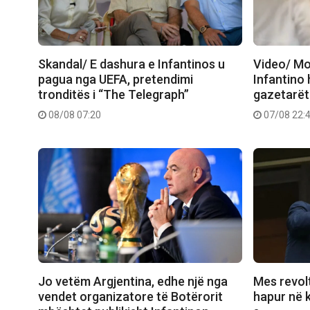
Skandal/ E dashura e Infantinos u
Video/ Mo
pagua nga UEFA, pretendimi
Infantino 
tronditës i “The Telegraph”
gazetarët
08/08 07:20
07/08 22:
Jo vetëm Argjentina, edhe një nga
Mes revolt
vendet organizatore të Botërorit
hapur në k