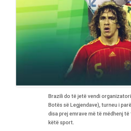
Brazili do të jetë vendi organizator
Botës së Legjendave), turneu i par
disa prej emrave më të mëdhenj të 
këtë sport.