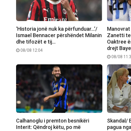
‘Historia jonë nuk ka përfunduar…’/
Manovrat 
Ismael Bennacer përshëndet Milanin
Zanetti t
dhe tifozët e tij…
Oaktree ës
drejt Bay
08/08 12:04
08/08 11:
Calhanoglu i premton besnikëri
Skandal/ E
Interit: Qëndroj këtu, po më
pagua nga