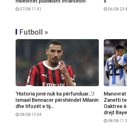
mbështet publikisht Infantinon
s
07/08 11:41
06/08 23:
Futboll »
‘Historia jonë nuk ka përfunduar…’/
Manovrat 
Ismael Bennacer përshëndet Milanin
Zanetti t
dhe tifozët e tij…
Oaktree ës
drejt Bay
08/08 12:04
08/08 11: