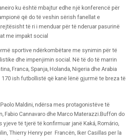
Janeiro ku është mbajtur edhe një konferencë për
mpionë që do të veshin sërish fanellat e
ejtësisht të ri i menduar për të nderuar pasurinë
at me impakt social
formë sportive ndërkombëtare me synimin për të
listike dhe impenjimin social. Në të do të marrin
entina, Franca, Spanja, Holanda, Nigeria dhe Arabia
 170 ish futbollistë që kanë lënë gjurmë te breza të
të Paolo Maldini, ndërsa mes protagonistëve të
fon, Fabio Cannavaro dhe Marco Materazzi.Buffon do
s yjeve të tjerë të konfirmuar janë Kaká, Romário,
in, Thierry Henry per Francën, Iker Casillas per la