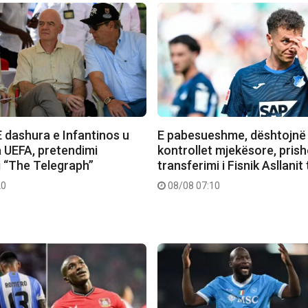
 dashura e Infantinos u
E pabesueshme, dështojnë
 UEFA, pretendimi
kontrollet mjekësore, prish
i “The Telegraph”
transferimi i Fisnik Asllanit
20
08/08 07:10