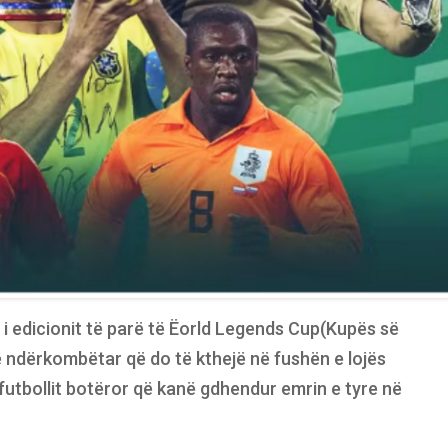
i i edicionit të parë të Ëorld Legends Cup(Kupës së
ë ndërkombëtar që do të kthejë në fushën e lojës
futbollit botëror që kanë gdhendur emrin e tyre në