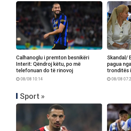
Calhanoglu i premton besnikëri
Skandal/ E
Interit: Qëndroj këtu, po më
pagua nga
telefonuan do të rinovoj
tronditës 
08/08 10:14
08/08 07:
Sport »