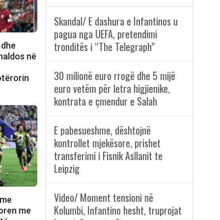
Skandal/ E dashura e Infantinos u
pagua nga UEFA, pretendimi
tronditës i “The Telegraph”
 dhe
onaldos në
n
30 milionë euro rrogë dhe 5 mijë
otërorin
euro vetëm për letra higjienike,
kontrata e çmendur e Salah
E pabesueshme, dështojnë
kontrollet mjekësore, prishet
transferimi i Fisnik Asllanit te
Leipzig
Video/ Moment tensioni në
 me
Kolumbi, Infantino hesht, truprojat
itoren me