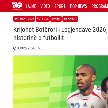
LAJME
VIDEO
SPORT
POP NEWS
PROGRAM
BOTËRORI 2026
FUTBOLL
SPORT
TË FUNDIT
Krijohet Botërori i Legjendave 202
historinë e futbollit
03/02/2026 15:55