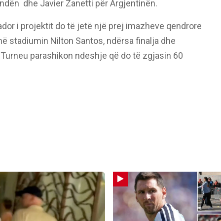
ndën dhe Javier Zanetti për Argjentinën.
or i projektit do të jetë një prej imazheve qendrore
 në stadiumin Nilton Santos, ndërsa finalja dhe
Turneu parashikon ndeshje që do të zgjasin 60