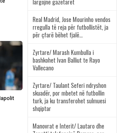
largojnë gazetarët
 të
Real Madrid, Jose Mourinho vendos
rregulla të reja për futbollistët, ja
për çfarë bëhet fjalë…
Zyrtare/ Marash Kumbulla i
bashkohet Ivan Balliut te Rayo
Vallecano
Zyrtare/ Taulant Seferi ndryshon
skuadër, por mbetet në futbollin
apolit
turk, ja ku transferohet sulmuesi
shqiptar
Manovrat e Interit/ Lautaro dhe