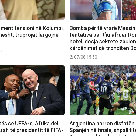
ment tensioni në Kolumbi,
Bomba për të vrarë Messin
hesht, truprojat largojnë
tentativa për t’iu afruar R
hotel, dosja sekrete zbulo
kërcënimet që tronditën B
43
07/08 15:50
ës së UEFA-s, Afrika del
Argjentina harron disfatën
rah të presidentit të FIFA-
Spanjën në finale, shpall f