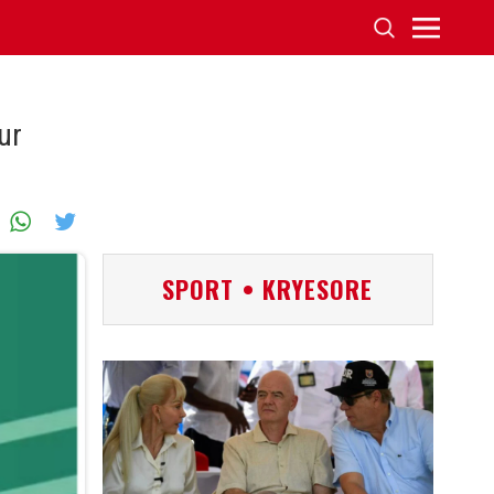
ur
SPORT • KRYESORE