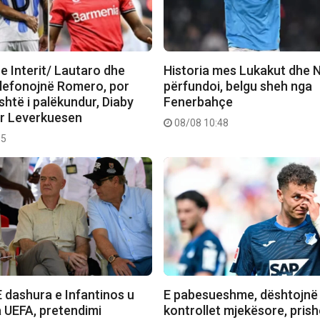
e Interit/ Lautaro dhe
Historia mes Lukakut dhe N
elefonojnë Romero, por
përfundoi, belgu sheh nga
htë i palëkundur, Diaby
Fenerbahçe
er Leverkuesen
08/08 10:48
35
 dashura e Infantinos u
E pabesueshme, dështojnë
 UEFA, pretendimi
kontrollet mjekësore, prish