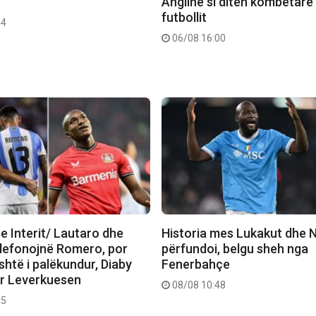
Anglinë si ditën kombëtare
futbollit
44
06/08 16:00
e Interit/ Lautaro dhe
Historia mes Lukakut dhe N
elefonojnë Romero, por
përfundoi, belgu sheh nga
htë i palëkundur, Diaby
Fenerbahçe
er Leverkuesen
08/08 10:48
35