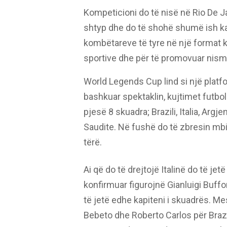
Kompeticioni do të nisë në Rio De 
shtyp dhe do të shohë shumë ish ka
kombëtareve të tyre në një format kr
sportive dhe për të promovuar nism
World Legends Cup lind si një plat
bashkuar spektaklin, kujtimet futbol
pjesë 8 skuadra; Brazili, Italia, Argj
Saudite. Në fushë do të zbresin mbi
tërë.
Ai që do të drejtojë Italinë do të je
konfirmuar figurojnë Gianluigi Buf
të jetë edhe kapiteni i skuadrës. Me
Bebeto dhe Roberto Carlos për Brazil