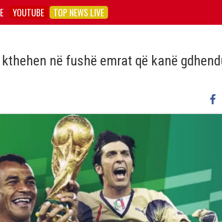
E
YOUTUBE
TOP NEWS LIVE
6; kthehen në fushë emrat që kanë gdhend