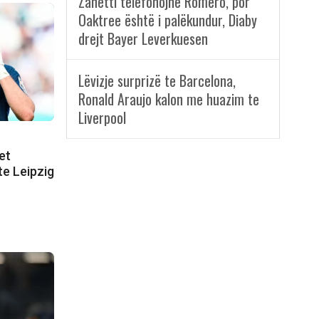
Zanetti telefonojnë Romero, por
Oaktree është i palëkundur, Diaby
drejt Bayer Leverkuesen
Lëvizje surprizë te Barcelona,
Ronald Araujo kalon me huazim te
Liverpool
et
 te Leipzig