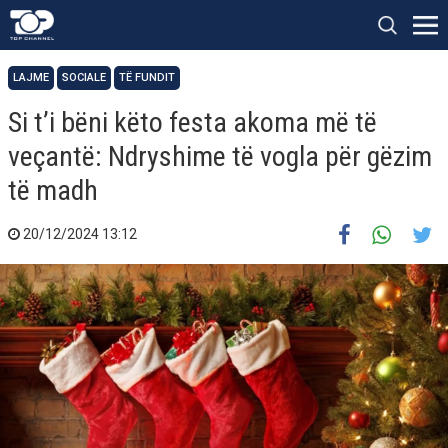
LAJME
SOCIALE
TË FUNDIT
Si t’i bëni këto festa akoma më të
veçantë: Ndryshime të vogla për gëzim
të madh
20/12/2024 13:12