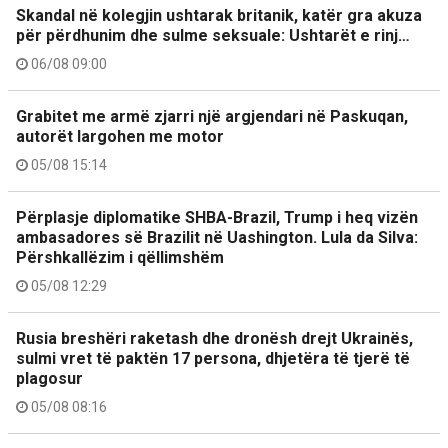
Skandal në kolegjin ushtarak britanik, katër gra akuza
për përdhunim dhe sulme seksuale: Ushtarët e rinj…
06/08 09:00
Grabitet me armë zjarri një argjendari në Paskuqan,
autorët largohen me motor
05/08 15:14
Përplasje diplomatike SHBA-Brazil, Trump i heq vizën
ambasadores së Brazilit në Uashington. Lula da Silva:
Përshkallëzim i qëllimshëm
05/08 12:29
Rusia breshëri raketash dhe dronësh drejt Ukrainës,
sulmi vret të paktën 17 persona, dhjetëra të tjerë të
plagosur
05/08 08:16