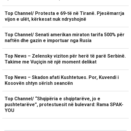
Top Channel/ Protesta e 69-të në Tiranë. Pjesëmarrja
vijon e ulët, kërkesat nuk ndryshojnë
Top Channel/ Senati amerikan miraton tarifa 500% për
naftën dhe gazin e importuar nga Rusia
Top News – Zelensky viziton për herë të parë Serbinë.
Takime me Vuçiçin në një moment delikat
Top News – Skadon afati Kushtetues. Por, Kuvendi i
Kosovën shtyn sërish seancën
Top Channel/ “Shqipëria e shqiptarëve, jo e
pushtetarëve”, protestuesit në bulevard: Rama SPAK-
YOU