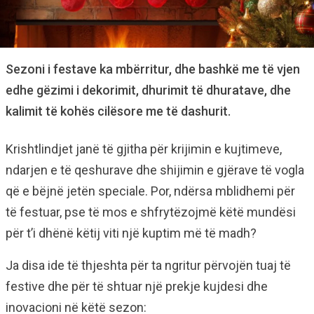
Sezoni i festave ka mbërritur, dhe bashkë me të vjen
edhe gëzimi i dekorimit, dhurimit të dhuratave, dhe
kalimit të kohës cilësore me të dashurit.
Krishtlindjet janë të gjitha për krijimin e kujtimeve,
ndarjen e të qeshurave dhe shijimin e gjërave të vogla
që e bëjnë jetën speciale. Por, ndërsa mblidhemi për
të festuar, pse të mos e shfrytëzojmë këtë mundësi
për t’i dhënë këtij viti një kuptim më të madh?
Ja disa ide të thjeshta për ta ngritur përvojën tuaj të
festive dhe për të shtuar një prekje kujdesi dhe
inovacioni në këtë sezon: