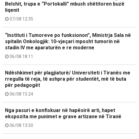
Belshit, trupa e “Portokalli” mbush shëtitoren buzë
liqenit
07/08 12:35
“Instituti i Tumoreve po funksionon”, Ministrja Sala në
spitalin Onkologjik: 10-vjeçari mposht tumorin në
stadin IV me aparaturën e re moderne
06/08 18:11
Ndëshkimet për plagjiaturë/ Universiteti i Tiranës me
rregulla të reja, të ashpra për studentët, më të buta
për pedagogët
06/08 15:24
Nga pasuri e konfiskuar në hapësirë arti, hapet
ekspozita me punimet e grave artizane në Tiranë
06/08 13:50