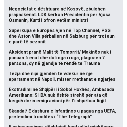
Negociatat e dështuara në Kosovë, zbulohen
prapaskenat. LDK kërkon Presidentin për Vjosa
Osmanin, Kurti i ofron vetëm ministri
Superkupa e Europës vjen në Top Channel, PSG
dhe Aston Villa përballen në Salzburg për trofeun
e parë të sezonit
Aksident pranë Malit të Tomorrit/ Makinës nuk i
punuan frenat dhe doli nga rruga, plagosen 7
persona, dy në gjendje të rëndë te Trauma
Tezja dhe nipi gjenden të vdekur në një
apartament në Napoli, mister rrethanat e ngjarjes
Ekstradimi në Shqipëri i Sokol Hoxhës, Ambasada
Amerikane: SHBA nuk është strehë për ata që
keqpërdorin emigracioni për t’i shpëtuar ligjit
Skandal/ E dashura e Infantinos u pagua nga UEFA,
pretendimi tronditës i “The Telegraph”
E pabesueshme, dështojnë kontrollet mjekësore,