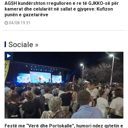
AGSH kundërshton rregulloren e re të GJKKO-së për
kamerat dhe celularët në sallat e gjyqeve: Kufizon
punën e gazetarëve
04/08 19:31
Sociale »
Festë me “Verë dhe Portokalle”, humori ndez qytetin e