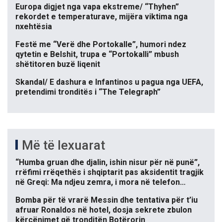
Europa digjet nga vapa ekstreme/ “Thyhen”
rekordet e temperaturave, mijëra viktima nga
nxehtësia
Festë me “Verë dhe Portokalle”, humori ndez
qytetin e Belshit, trupa e “Portokalli” mbush
shëtitoren buzë liqenit
Skandal/ E dashura e Infantinos u pagua nga UEFA,
pretendimi tronditës i “The Telegraph”
Më të lexuarat
“Humba gruan dhe djalin, ishin nisur për në punë”,
rrëfimi rrëqethës i shqiptarit pas aksidentit tragjik
në Greqi: Ma ndjeu zemra, i mora në telefon…
Bomba për të vrarë Messin dhe tentativa për t’iu
afruar Ronaldos në hotel, dosja sekrete zbulon
kërcënimet që tronditën Botërorin