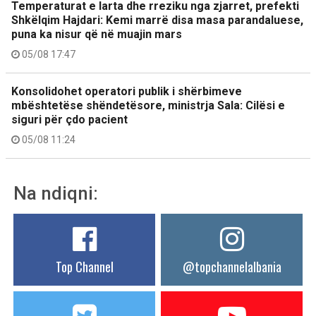
Temperaturat e larta dhe rreziku nga zjarret, prefekti
Shkëlqim Hajdari: Kemi marrë disa masa parandaluese,
puna ka nisur që në muajin mars
05/08 17:47
Konsolidohet operatori publik i shërbimeve
mbështetëse shëndetësore, ministrja Sala: Cilësi e
siguri për çdo pacient
05/08 11:24
Na ndiqni:
Top Channel
@topchannelalbania