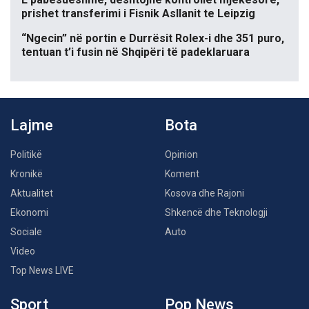
prishet transferimi i Fisnik Asllanit te Leipzig
“Ngecin” në portin e Durrësit Rolex-i dhe 351 puro,
tentuan t’i fusin në Shqipëri të padeklaruara
Lajme
Bota
Politikë
Opinion
Kronikë
Koment
Aktualitet
Kosova dhe Rajoni
Ekonomi
Shkencë dhe Teknologji
Sociale
Auto
Video
Top News LIVE
Sport
Pop News