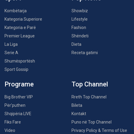
Kombëtarja
Showbiz
Kategoria Superiore
Lifestyle
Kategoria e Parë
Fashion
Premier League
Shëndeti
La Liga
Dieta
Serie A
Receta gatimi
Shumësportësh
Sport Gossip
Programe
Top Channel
Big Brother VIP
Rreth Top Channel
Për’puthen
Bileta
Shqipëria LIVE
Kontakt
Fiks Fare
Puno në Top Channel
Video
Privacy Policy & Terms of Use