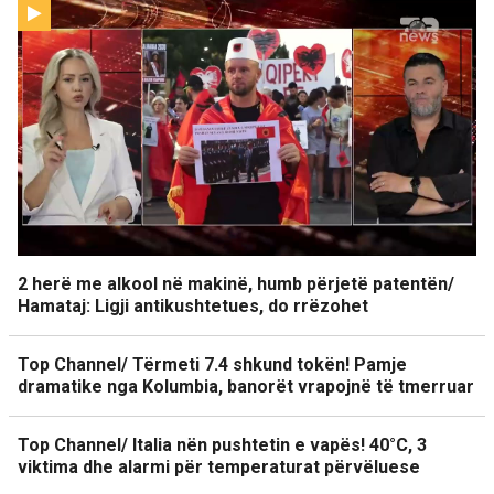
2 herë me alkool në makinë, humb përjetë patentën/
Hamataj: Ligji antikushtetues, do rrëzohet
Top Channel/ Tërmeti 7.4 shkund tokën! Pamje
dramatike nga Kolumbia, banorët vrapojnë të tmerruar
Top Channel/ Italia nën pushtetin e vapës! 40°C, 3
viktima dhe alarmi për temperaturat përvëluese