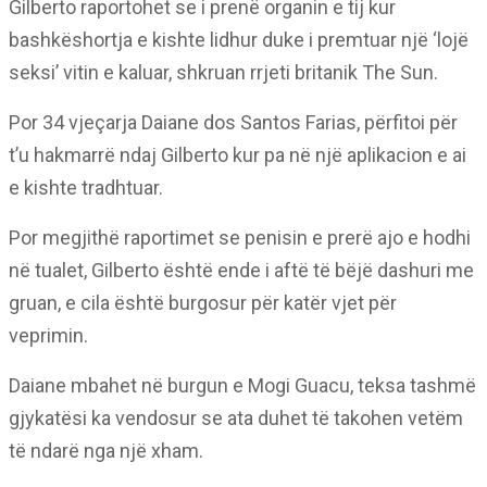
Gilberto raportohet se i prenë organin e tij kur
bashkëshortja e kishte lidhur duke i premtuar një ‘lojë
seksi’ vitin e kaluar, shkruan rrjeti britanik The Sun.
Por 34 vjeçarja Daiane dos Santos Farias, përfitoi për
t’u hakmarrë ndaj Gilberto kur pa në një aplikacion e ai
e kishte tradhtuar.
Por megjithë raportimet se penisin e prerë ajo e hodhi
në tualet, Gilberto është ende i aftë të bëjë dashuri me
gruan, e cila është burgosur për katër vjet për
veprimin.
Daiane mbahet në burgun e Mogi Guacu, teksa tashmë
gjykatësi ka vendosur se ata duhet të takohen vetëm
të ndarë nga një xham.