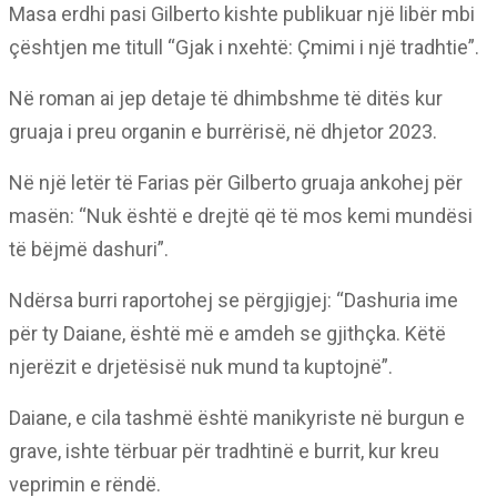
Masa erdhi pasi Gilberto kishte publikuar një libër mbi
çështjen me titull “Gjak i nxehtë: Çmimi i një tradhtie”.
Në roman ai jep detaje të dhimbshme të ditës kur
gruaja i preu organin e burrërisë, në dhjetor 2023.
Në një letër të Farias për Gilberto gruaja ankohej për
masën: “Nuk është e drejtë që të mos kemi mundësi
të bëjmë dashuri”.
Ndërsa burri raportohej se përgjigjej: “Dashuria ime
për ty Daiane, është më e amdeh se gjithçka. Këtë
njerëzit e drjetësisë nuk mund ta kuptojnë”.
Daiane, e cila tashmë është manikyriste në burgun e
grave, ishte tërbuar për tradhtinë e burrit, kur kreu
veprimin e rëndë.