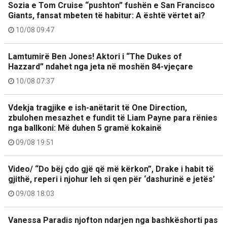
Sozia e Tom Cruise “pushton” fushën e San Francisco
Giants, fansat mbeten të habitur: A është vërtet ai?
10/08 09:47
Lamtumirë Ben Jones! Aktori i “The Dukes of
Hazzard” ndahet nga jeta në moshën 84-vjeçare
10/08 07:37
Vdekja tragjike e ish-anëtarit të One Direction,
zbulohen mesazhet e fundit të Liam Payne para rënies
nga ballkoni: Më duhen 5 gramë kokainë
09/08 19:51
Video/ “Do bëj çdo gjë që më kërkon”, Drake i habit të
gjithë, reperi i njohur leh si qen për ‘dashurinë e jetës’
09/08 18:03
Vanessa Paradis njofton ndarjen nga bashkëshorti pas