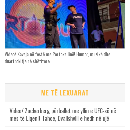
Video/ Kavaja në festë me Portokallinë! Humor, muzikë dhe
duartrokitje në shëtitore
ME TË LEXUARAT
Video/ Zuckerberg përballet me yllin e UFC-së në
mes të Liqenit Tahoe, Dvalishvili e hedh në ujë