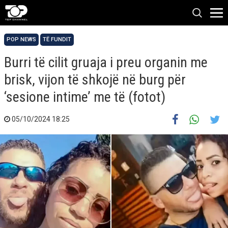
POP NEWS
TË FUNDIT
Burri të cilit gruaja i preu organin me
brisk, vijon të shkojë në burg për
‘sesione intime’ me të (fotot)
05/10/2024 18:25