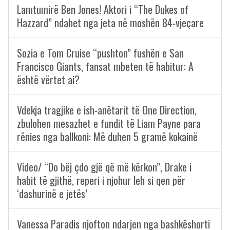
Lamtumirë Ben Jones! Aktori i “The Dukes of
Hazzard” ndahet nga jeta në moshën 84-vjeçare
Sozia e Tom Cruise “pushton” fushën e San
Francisco Giants, fansat mbeten të habitur: A
është vërtet ai?
Vdekja tragjike e ish-anëtarit të One Direction,
zbulohen mesazhet e fundit të Liam Payne para
rënies nga ballkoni: Më duhen 5 gramë kokainë
Video/ “Do bëj çdo gjë që më kërkon”, Drake i
habit të gjithë, reperi i njohur leh si qen për
‘dashurinë e jetës’
Vanessa Paradis njofton ndarjen nga bashkëshorti