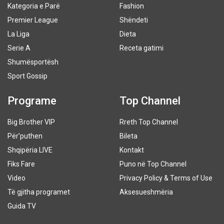
Kategoria e Parë
Fashion
Premier League
Shëndeti
La Liga
Dieta
Serie A
Receta gatimi
Shumësportësh
Sport Gossip
Programe
Top Channel
Big Brother VIP
Rreth Top Channel
Për’puthen
Bileta
Shqipëria LIVE
Kontakt
Fiks Fare
Puno në Top Channel
Video
Privacy Policy & Terms of Use
Të gjitha programet
Aksesueshmëria
Guida TV