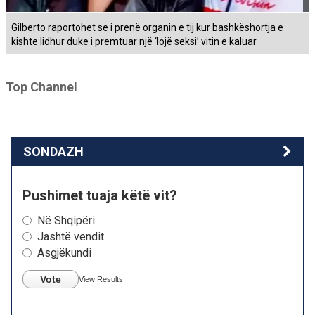
Gilberto raportohet se i prenë organin e tij kur bashkëshortja e
kishte lidhur duke i premtuar një ‘lojë seksi’ vitin e kaluar
Top Channel
SONDAZH
Pushimet tuaja këtë vit?
Në Shqipëri
Jashtë vendit
Asgjëkundi
Vote
View Results