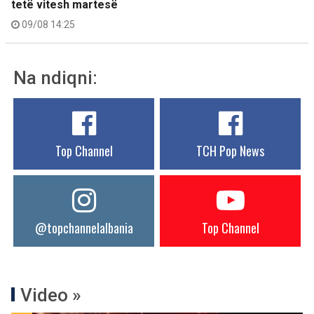
tetë vitesh martesë
09/08 14:25
Na ndiqni:
Top Channel
TCH Pop News
@topchannelalbania
Top Channel
Video »