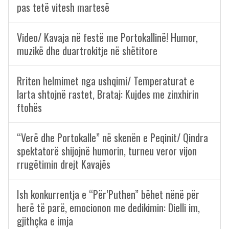
pas tetë vitesh martesë
Video/ Kavaja në festë me Portokallinë! Humor,
muzikë dhe duartrokitje në shëtitore
Rriten helmimet nga ushqimi/ Temperaturat e
larta shtojnë rastet, Brataj: Kujdes me zinxhirin
ftohës
“Verë dhe Portokalle” në skenën e Peqinit/ Qindra
spektatorë shijojnë humorin, turneu veror vijon
rrugëtimin drejt Kavajës
Ish konkurrentja e “Për’Puthen” bëhet nënë për
herë të parë, emocionon me dedikimin: Dielli im,
gjithçka e imja