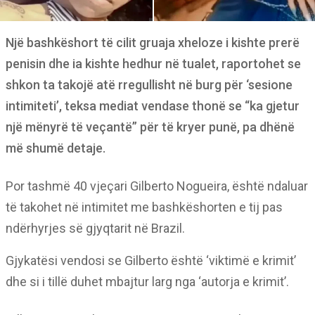
Një bashkëshort të cilit gruaja xheloze i kishte prerë
penisin dhe ia kishte hedhur në tualet, raportohet se
shkon ta takojë atë rregullisht në burg për ‘sesione
intimiteti’, teksa mediat vendase thonë se “ka gjetur
një mënyrë të veçantë” për të kryer punë, pa dhënë
më shumë detaje.
Por tashmë 40 vjeçari Gilberto Nogueira, është ndaluar
të takohet në intimitet me bashkëshorten e tij pas
ndërhyrjes së gjyqtarit në Brazil.
Gjykatësi vendosi se Gilberto është ‘viktimë e krimit’
dhe si i tillë duhet mbajtur larg nga ‘autorja e krimit’.