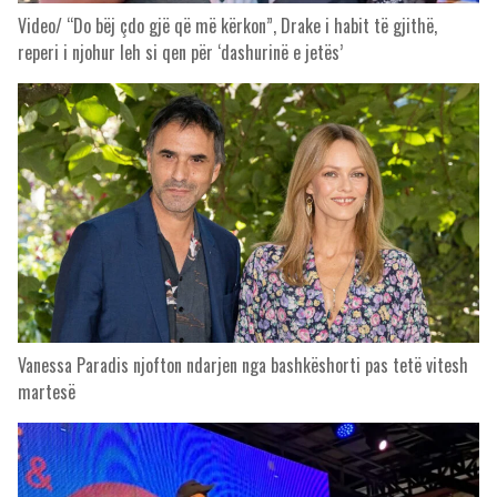
Video/ “Do bëj çdo gjë që më kërkon”, Drake i habit të gjithë,
reperi i njohur leh si qen për ‘dashurinë e jetës’
Vanessa Paradis njofton ndarjen nga bashkëshorti pas tetë vitesh
martesë