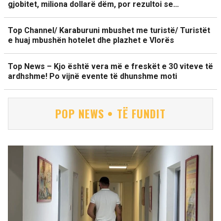
gjobitet, miliona dollarë dëm, por rezultoi se…
Top Channel/ Karaburuni mbushet me turistë/ Turistët
e huaj mbushën hotelet dhe plazhet e Vlorës
Top News – Kjo është vera më e freskët e 30 viteve të
ardhshme! Po vijnë evente të dhunshme moti
POP NEWS • TË FUNDIT