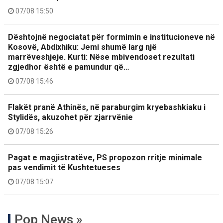
07/08 15:50
Dështojnë negociatat për formimin e institucioneve në
Kosovë, Abdixhiku: Jemi shumë larg një
marrëveshjeje. Kurti: Nëse mbivendoset rezultati
zgjedhor është e pamundur që…
07/08 15:46
Flakët pranë Athinës, në paraburgim kryebashkiaku i
Stylidës, akuzohet për zjarrvënie
07/08 15:26
Pagat e magjistratëve, PS propozon rritje minimale
pas vendimit të Kushtetueses
07/08 15:07
Pop News »