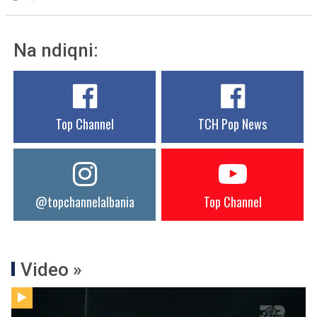
Na ndiqni:
Top Channel
TCH Pop News
@topchannelalbania
Top Channel
Video »