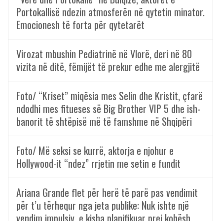
Portokallisë ndezin atmosferën në qytetin minator.
Emocionesh të forta për qytetarët
Virozat mbushin Pediatrinë në Vlorë, deri në 80
vizita në ditë, fëmijët të prekur edhe me alergjitë
Foto/ “Kriset” miqësia mes Selin dhe Kristit, çfarë
ndodhi mes fitueses së Big Brother VIP 5 dhe ish-
banorit të shtëpisë më të famshme në Shqipëri
Foto/ Më seksi se kurrë, aktorja e njohur e
Hollywood-it “ndez” rrjetin me setin e fundit
Ariana Grande flet për herë të parë pas vendimit
për t’u tërhequr nga jeta publike: Nuk ishte një
vendim impulsiv, e kisha planifikuar prej kohësh