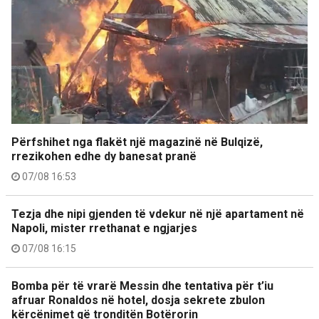
Përfshihet nga flakët një magazinë në Bulqizë,
rrezikohen edhe dy banesat pranë
07/08 16:53
Tezja dhe nipi gjenden të vdekur në një apartament në
Napoli, mister rrethanat e ngjarjes
07/08 16:15
Bomba për të vrarë Messin dhe tentativa për t’iu
afruar Ronaldos në hotel, dosja sekrete zbulon
kërcënimet që tronditën Botërorin