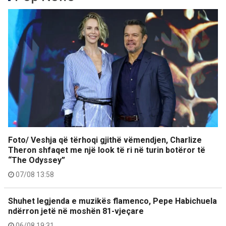
Foto/ Veshja që tërhoqi gjithë vëmendjen, Charlize
Theron shfaqet me një look të ri në turin botëror të
“The Odyssey”
07/08 13:58
Shuhet legjenda e muzikës flamenco, Pepe Habichuela
ndërron jetë në moshën 81-vjeçare
06/08 19:31