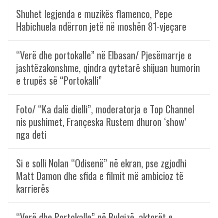
Shuhet legjenda e muzikës flamenco, Pepe
Habichuela ndërron jetë në moshën 81-vjeçare
“Verë dhe portokalle” në Elbasan/ Pjesëmarrje e
jashtëzakonshme, qindra qytetarë shijuan humorin
e trupës së “Portokalli”
Foto/ “Ka dalë dielli”, moderatorja e Top Channel
nis pushimet, Françeska Rustem dhuron ‘show’
nga deti
Si e solli Nolan “Odisenë” në ekran, pse zgjodhi
Matt Damon dhe sfida e filmit më ambicioz të
karrierës
“Verë dhe Portokalle” në Bulqizë, aktorët e