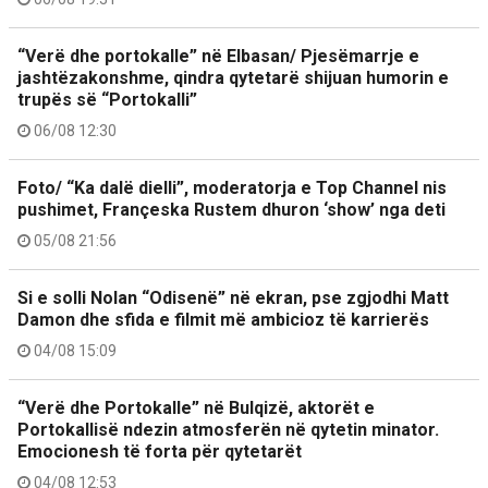
“Verë dhe portokalle” në Elbasan/ Pjesëmarrje e
jashtëzakonshme, qindra qytetarë shijuan humorin e
trupës së “Portokalli”
06/08 12:30
Foto/ “Ka dalë dielli”, moderatorja e Top Channel nis
pushimet, Françeska Rustem dhuron ‘show’ nga deti
05/08 21:56
Si e solli Nolan “Odisenë” në ekran, pse zgjodhi Matt
Damon dhe sfida e filmit më ambicioz të karrierës
04/08 15:09
“Verë dhe Portokalle” në Bulqizë, aktorët e
Portokallisë ndezin atmosferën në qytetin minator.
Emocionesh të forta për qytetarët
04/08 12:53