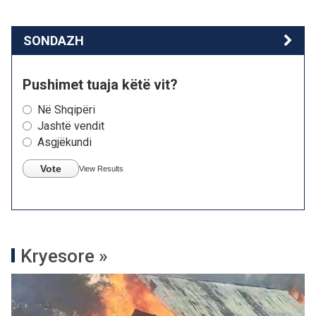
SONDAZH
Pushimet tuaja këtë vit?
Në Shqipëri
Jashtë vendit
Asgjëkundi
Vote
View Results
Kryesore »