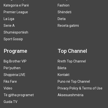
Kategoria e Parë
Fashion
Premier League
Shëndeti
La Liga
Dieta
Serie A
Receta gatimi
Shumësportësh
Sport Gossip
Programe
Top Channel
Big Brother VIP
Rreth Top Channel
Për’puthen
Bileta
Shqipëria LIVE
Kontakt
Fiks Fare
Puno në Top Channel
Video
Privacy Policy & Terms of Use
Të gjitha programet
Aksesueshmëria
Guida TV