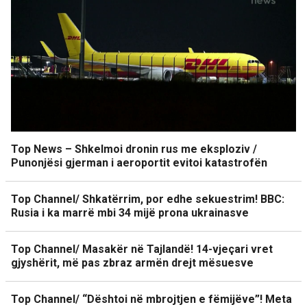
Top News – Shkelmoi dronin rus me eksploziv /
Punonjësi gjerman i aeroportit evitoi katastrofën
Top Channel/ Shkatërrim, por edhe sekuestrim! BBC:
Rusia i ka marrë mbi 34 mijë prona ukrainasve
Top Channel/ Masakër në Tajlandë! 14-vjeçari vret
gjyshërit, më pas zbraz armën drejt mësuesve
Top Channel/ “Dështoi në mbrojtjen e fëmijëve”! Meta