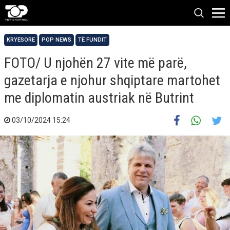
KRYESORE
POP NEWS
TË FUNDIT
FOTO/ U njohën 27 vite më parë,
gazetarja e njohur shqiptare martohet
me diplomatin austriak në Butrint
03/10/2024 15:24