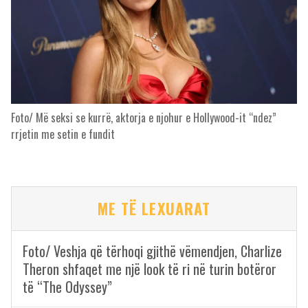
Foto/ Më seksi se kurrë, aktorja e njohur e Hollywood-it “ndez”
rrjetin me setin e fundit
ME TË LEXUARAT
Foto/ Veshja që tërhoqi gjithë vëmendjen, Charlize
Theron shfaqet me një look të ri në turin botëror
të “The Odyssey”