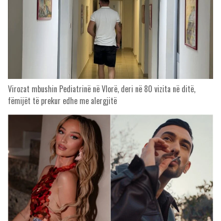
Virozat mbushin Pediatrinë në Vlorë, deri në 80 vizita në ditë,
fëmijët të prekur edhe me alergjitë