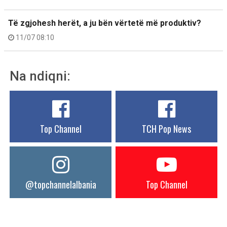
Të zgjohesh herët, a ju bën vërtetë më produktiv?
11/07 08:10
Na ndiqni:
Top Channel
TCH Pop News
@topchannelalbania
Top Channel