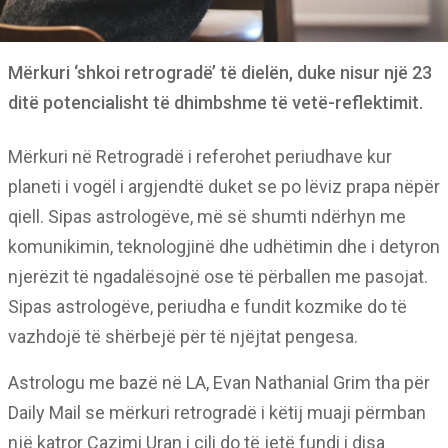
Mërkuri ‘shkoi retrogradë’ të dielën, duke nisur një 23
ditë potencialisht të dhimbshme të vetë-reflektimit.
Mërkuri në Retrogradë i referohet periudhave kur
planeti i vogël i argjendtë duket se po lëviz prapa nëpër
qiell. Sipas astrologëve, më së shumti ndërhyn me
komunikimin, teknologjinë dhe udhëtimin dhe i detyron
njerëzit të ngadalësojnë ose të përballen me pasojat.
Sipas astrologëve, periudha e fundit kozmike do të
vazhdojë të shërbejë për të njëjtat pengesa.
Astrologu me bazë në LA, Evan Nathanial Grim tha për
Daily Mail se mërkuri retrogradë i këtij muaji përmban
një katror Cazimi Uran i cili do të jetë fundi i disa