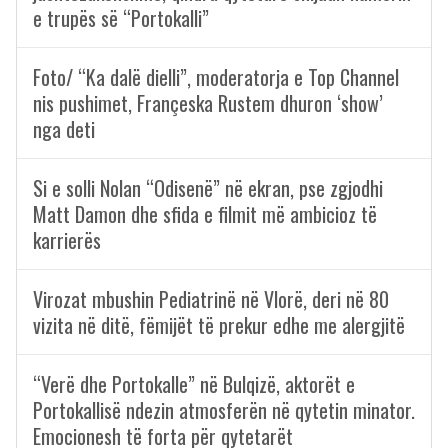
e trupës së “Portokalli”
Foto/ “Ka dalë dielli”, moderatorja e Top Channel
nis pushimet, Françeska Rustem dhuron ‘show’
nga deti
Si e solli Nolan “Odisenë” në ekran, pse zgjodhi
Matt Damon dhe sfida e filmit më ambicioz të
karrierës
Virozat mbushin Pediatrinë në Vlorë, deri në 80
vizita në ditë, fëmijët të prekur edhe me alergjitë
“Verë dhe Portokalle” në Bulqizë, aktorët e
Portokallisë ndezin atmosferën në qytetin minator.
Emocionesh të forta për qytetarët