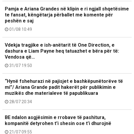
Pamja e Ariana Grandes në klipin e ri ngjall shqetësime
te fansat, këngëtarja përballet me komente për
peshën e saj
01/08 10:49
Vdekja tragjike e ish-anëtarit të One Direction, e
dashura e Liam Payne heq tatuazhet e bëra për të:
Vendosa që…
31/07 19:50
“Hynë fshehurazi në pajisjet e bashkëpunëtorëve të
mi”/ Ariana Grande padit hakerët për publikimin e
muzikës dhe materialeve të papublikuara
28/07 20:34
BE ndalon asgjësimin e rrobave të pashitura,
kompanitë detyrohen t’i shesin ose t’i dhurojnë
21/07 09:55