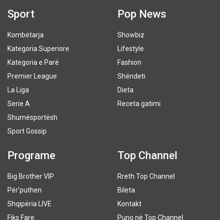
Sport
Pop News
Kombëtarja
Showbiz
Kategoria Superiore
Lifestyle
Kategoria e Parë
Fashion
Premier League
Shëndeti
La Liga
Dieta
Serie A
Receta gatimi
Shumësportësh
Sport Gossip
Programe
Top Channel
Big Brother VIP
Rreth Top Channel
Për’puthen
Bileta
Shqipëria LIVE
Kontakt
Fiks Fare
Puno në Top Channel