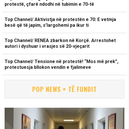
protestë, çfarë ndodhi në tubimin e 70-të
Top Channel/ Aktivistja në protestën e 70: E vetmja
besë që të japim, s’largohemi pa ikur ti
Top Channel/ RENEA zbarkon në Korçë. Arrestohet
autori i dyshuar i vrasjes së 20-vjeçarit
Top Channel/ Tensione në protestë! “Mos më prek”,
protestuesja bllokon vendin e fjalimeve
POP NEWS • TË FUNDIT