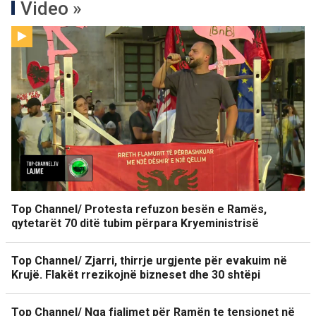
Video »
Top Channel/ Protesta refuzon besën e Ramës,
qytetarët 70 ditë tubim përpara Kryeministrisë
Top Channel/ Zjarri, thirrje urgjente për evakuim në
Krujë. Flakët rrezikojnë bizneset dhe 30 shtëpi
Top Channel/ Nga fjalimet për Ramën te tensionet në