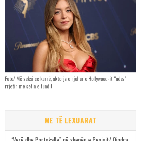
Foto/ Më seksi se kurrë, aktorja e njohur e Hollywood-it “ndez”
rrjetin me setin e fundit
ME TË LEXUARAT
“Verë dhe Portokalle” në skenën e Peqinit/ Qindra