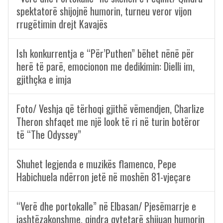
spektatorë shijojnë humorin, turneu veror vijon
rrugëtimin drejt Kavajës
Ish konkurrentja e “Për’Puthen” bëhet nënë për
herë të parë, emocionon me dedikimin: Dielli im,
gjithçka e imja
Foto/ Veshja që tërhoqi gjithë vëmendjen, Charlize
Theron shfaqet me një look të ri në turin botëror
të “The Odyssey”
Shuhet legjenda e muzikës flamenco, Pepe
Habichuela ndërron jetë në moshën 81-vjeçare
“Verë dhe portokalle” në Elbasan/ Pjesëmarrje e
jashtëzakonshme, qindra qytetarë shijuan humorin