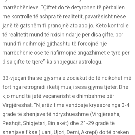
marrëdhënieve. “Çiftet do të detyrohen të përballen
me kontrolle të ashpra të realitetit, pavarësisht nëse
janë të gatshëm t’i pranojnë ato apo jo. Këto kontrolle
të realitetit mund të nxisin ndarje për disa çifte, por
mund t’i ndihmojë gjithashtu të forcojnë një
marrëdhënie ose të riafirmojnë angazhimet e tyre për
disa çifte të tjerë”-ka shpjeguar astrologu.
33-vjeçari tha se gjysma e zodiakut do të ndikohet më
fort nga retrogradi i këtij muaji sesa gjyma tjetër. Dhe
kjo mund të jetë veçanërisht e dhimbshme për
Virgjëreshat. “Njerëzit me vendosje kryesore nga 0-4
gradë të shenjave të ndryshueshme (Virgjëresha,
Peshqit, Shigjetari, Binjakët) dhe 21-29 gradë të
shenjave fikse (luani, Ujori, Demi, Akrepi) do të preken