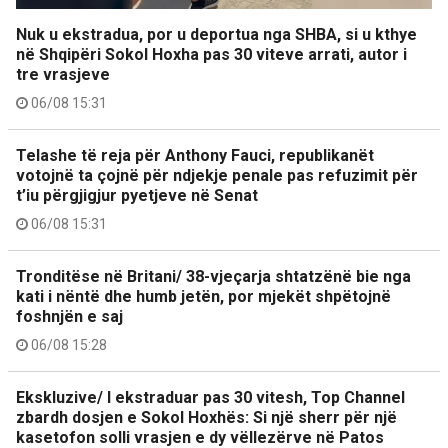
Nuk u ekstradua, por u deportua nga SHBA, si u kthye
në Shqipëri Sokol Hoxha pas 30 viteve arrati, autor i
tre vrasjeve
06/08 15:31
Telashe të reja për Anthony Fauci, republikanët
votojnë ta çojnë për ndjekje penale pas refuzimit për
t’iu përgjigjur pyetjeve në Senat
06/08 15:31
Tronditëse në Britani/ 38-vjeçarja shtatzënë bie nga
kati i nëntë dhe humb jetën, por mjekët shpëtojnë
foshnjën e saj
06/08 15:28
Ekskluzive/ I ekstraduar pas 30 vitesh, Top Channel
zbardh dosjen e Sokol Hoxhës: Si një sherr për një
kasetofon solli vrasjen e dy vëllezërve në Patos