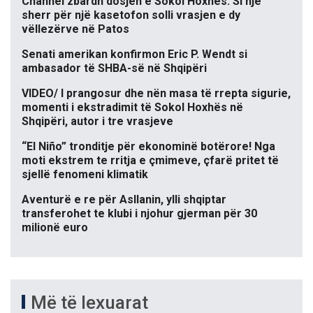
Channel zbardh dosjen e Sokol Hoxhës: Si një
sherr për një kasetofon solli vrasjen e dy
vëllezërve në Patos
Senati amerikan konfirmon Eric P. Wendt si
ambasador të SHBA-së në Shqipëri
VIDEO/ I prangosur dhe nën masa të rrepta sigurie,
momenti i ekstradimit të Sokol Hoxhës në
Shqipëri, autor i tre vrasjeve
“El Niño” tronditje për ekonominë botërore! Nga
moti ekstrem te rritja e çmimeve, çfarë pritet të
sjellë fenomeni klimatik
Aventurë e re për Asllanin, ylli shqiptar
transferohet te klubi i njohur gjerman për 30
milionë euro
Më të lexuarat