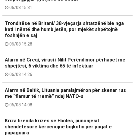
06/08 15:31
Tronditëse në Britani/ 38-vjeçarja shtatzënë bie nga
kati i nëntë dhe humb jetën, por mjekët shpëtojnë
foshnjën e saj
06/08 15:28
Alarm në Greqi, virusi i Nilit Perëndimor përhapet me
shpejtësi, 6 viktima dhe 65 të infektuar
06/08 14:26
Alarm në Baltik, Lituania paralajmëron për skenar rus
me “flamur të rremë” ndaj NATO-s
06/08 14:08
Kriza brenda krizës së Ebolës, punonjësit
shëndetësorë kërcënojnë bojkotin për pagat e
papaguara