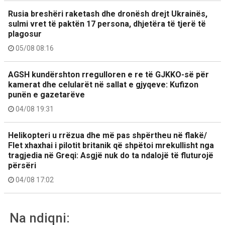
Rusia breshëri raketash dhe dronësh drejt Ukrainës,
sulmi vret të paktën 17 persona, dhjetëra të tjerë të
plagosur
05/08 08:16
AGSH kundërshton rregulloren e re të GJKKO-së për
kamerat dhe celularët në sallat e gjyqeve: Kufizon
punën e gazetarëve
04/08 19:31
Helikopteri u rrëzua dhe më pas shpërtheu në flakë/
Flet xhaxhai i pilotit britanik që shpëtoi mrekullisht nga
tragjedia në Greqi: Asgjë nuk do ta ndalojë të fluturojë
përsëri
04/08 17:02
Na ndiqni: