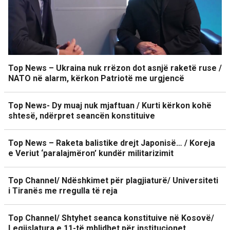
Top News – Ukraina nuk rrëzon dot asnjë raketë ruse /
NATO në alarm, kërkon Patriotë me urgjencë
Top News- Dy muaj nuk mjaftuan / Kurti kërkon kohë
shtesë, ndërpret seancën konstituive
Top News – Raketa balistike drejt Japonisë… / Koreja
e Veriut ‘paralajmëron’ kundër militarizimit
Top Channel/ Ndëshkimet për plagjiaturë/ Universiteti
i Tiranës me rregulla të reja
Top Channel/ Shtyhet seanca konstituive në Kosovë/
Legjislatura e 11-të mblidhet për institucionet