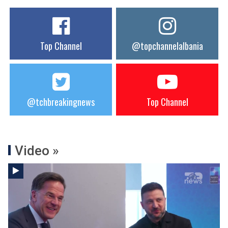
Top Channel
@topchannelalbania
@tchbreakingnews
Top Channel
Video »