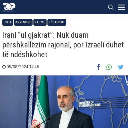
BOTA
KRYESORE
LAJME
TË FUNDIT
Irani “ul gjakrat”: Nuk duam
përshkallëzim rajonal, por Izraeli duhet
të ndëshkohet
05/08/2024 14:45