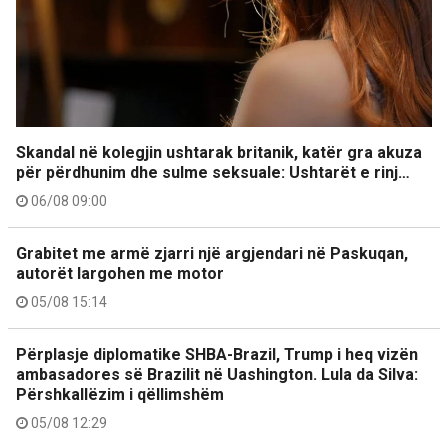
Skandal në kolegjin ushtarak britanik, katër gra akuza
për përdhunim dhe sulme seksuale: Ushtarët e rinj…
06/08 09:00
Grabitet me armë zjarri një argjendari në Paskuqan,
autorët largohen me motor
05/08 15:14
Përplasje diplomatike SHBA-Brazil, Trump i heq vizën
ambasadores së Brazilit në Uashington. Lula da Silva:
Përshkallëzim i qëllimshëm
05/08 12:29