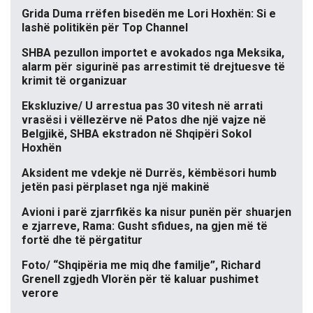
Grida Duma rrëfen bisedën me Lori Hoxhën: Si e
lashë politikën për Top Channel
SHBA pezullon importet e avokados nga Meksika,
alarm për sigurinë pas arrestimit të drejtuesve të
krimit të organizuar
Ekskluzive/ U arrestua pas 30 vitesh në arrati
vrasësi i vëllezërve në Patos dhe një vajze në
Belgjikë, SHBA ekstradon në Shqipëri Sokol
Hoxhën
Aksident me vdekje në Durrës, këmbësori humb
jetën pasi përplaset nga një makinë
Avioni i parë zjarrfikës ka nisur punën për shuarjen
e zjarreve, Rama: Gusht sfidues, na gjen më të
fortë dhe të përgatitur
Foto/ “Shqipëria me miq dhe familje”, Richard
Grenell zgjedh Vlorën për të kaluar pushimet
verore