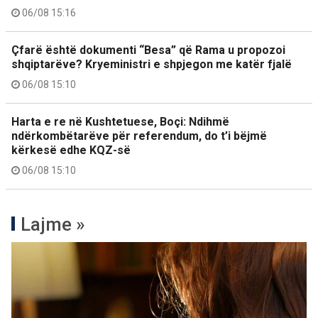
06/08 15:16
Çfarë është dokumenti “Besa” që Rama u propozoi
shqiptarëve? Kryeministri e shpjegon me katër fjalë
06/08 15:10
Harta e re në Kushtetuese, Boçi: Ndihmë
ndërkombëtarëve për referendum, do t’i bëjmë
kërkesë edhe KQZ-së
06/08 15:10
Lajme »