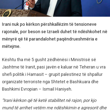
Irani nuk po kërkon përshkallëzim të tensioneve
rajonale, por beson se Izraeli duhet të ndëshkohet në
mënyrë që të parandalohet paqëndrueshmëria e
mëtejme.
Kështu tha më 5 gusht zëdhënësi i Ministrisë së
Jashtme të Iranit, pasi javën e kaluar në Teheran u vra
shefi politik i Hamasit – grupit palestinez të shpallur
organizatë terroriste nga Shtetet e Bashkuara dhe
Bashkimi Evropian – Ismail Haniyeh.
“Irani kërkon që të ketë stabilitet në rajon, por kjo
mund të arrihet vetëm me ndëshkimin e agresorit dhe