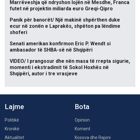
Marrëveshja që ndryshon lojën në Mesdhe, Franca
futet në projektin miliarda euro Greqi-Qipro
Panik për banorët/ Një makinë shpërthen duke
ecur në zonën e Laprakës, shpëton pa lëndime
shoferi
Senati amerikan konfirmon Eric P. Wendt si
ambasador të SHBA-së në Shqipëri
VIDEO/ I prangosur dhe nën masa të rrepta sigurie,
momenti i ekstradimit të Sokol Hoxhës në
Shqipëri, autor i tre vrasjeve
Lajme
Bota
Politikë
Opinion
Kronikë
Koment
Aktualitet
Kosova dhe Rajoni