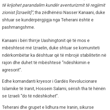
të krijohet parandalim kundër aventurizmit të regjimit
zionist [Izraelit]”
, tha zëdhënësi Nasser Kanaani, duke
shtuar se kundërpërgjigja nga Teherani është e
pashmangshme.
Kanaani i bëri thirrje Uashingtonit që të mos e
mbështesë më Izraelin, duke shtuar se komuniteti
ndërkombëtar ka dështuar që të mbrojë stabilitetin në
rajon dhe duhet të mbështesë “ndëshkimin e
agresorit”.
Edhe komandanti kryesor i Gardës Revolucionare
Islamike të Iranit, Hossein Salami, sërish tha të hënën
se Izraeli “do të ndëshkohet”.
Teherani dhe grupet e lidhura me Iranin, sikurse