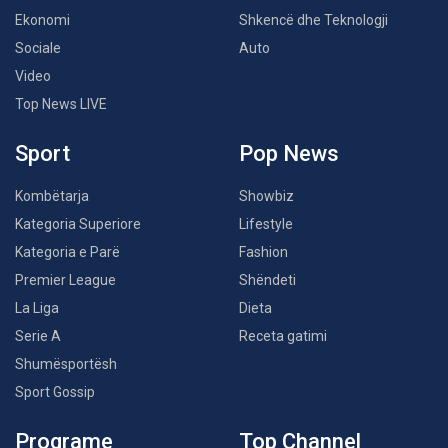
Ekonomi
Shkencë dhe Teknologji
Sociale
Auto
Video
Top News LIVE
Sport
Pop News
Kombëtarja
Showbiz
Kategoria Superiore
Lifestyle
Kategoria e Parë
Fashion
Premier League
Shëndeti
La Liga
Dieta
Serie A
Receta gatimi
Shumësportësh
Sport Gossip
Programe
Top Channel