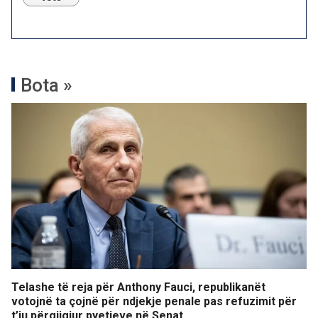
Bota »
Telashe të reja për Anthony Fauci, republikanët
votojnë ta çojnë për ndjekje penale pas refuzimit për
t’iu përgjigjur pyetjeve në Senat