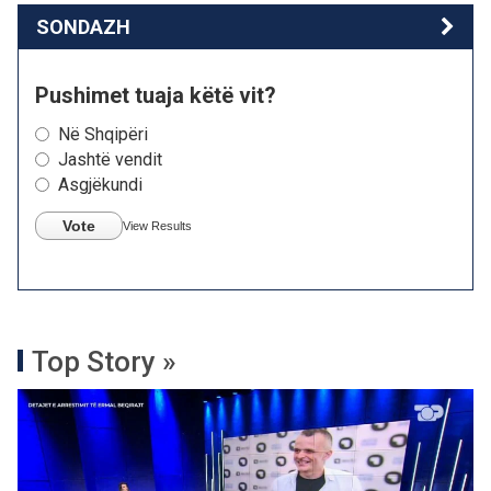
SONDAZH
Pushimet tuaja këtë vit?
Në Shqipëri
Jashtë vendit
Asgjëkundi
Vote
View Results
Top Story »