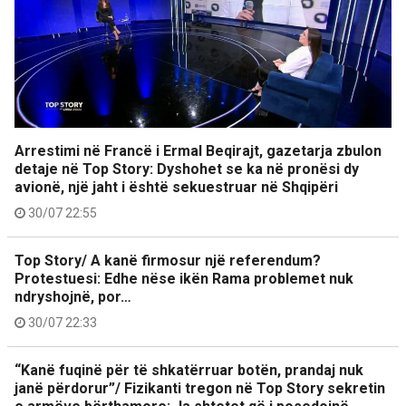
Arrestimi në Francë i Ermal Beqirajt, gazetarja zbulon
detaje në Top Story: Dyshohet se ka në pronësi dy
avionë, një jaht i është sekuestruar në Shqipëri
30/07 22:55
Top Story/ A kanë firmosur një referendum?
Protestuesi: Edhe nëse ikën Rama problemet nuk
ndryshojnë, por…
30/07 22:33
“Kanë fuqinë për të shkatërruar botën, prandaj nuk
janë përdorur”/ Fizikanti tregon në Top Story sekretin