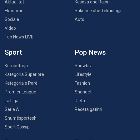
Aktualitet
Kosova dhe Rajoni
Ekonomi
Shkencë dhe Teknologji
Sociale
Auto
Video
Top News LIVE
Sport
Pop News
Kombëtarja
Showbiz
Kategoria Superiore
Lifestyle
Kategoria e Parë
Fashion
Premier League
Shëndeti
La Liga
Dieta
Serie A
Receta gatimi
Shumësportësh
Sport Gossip