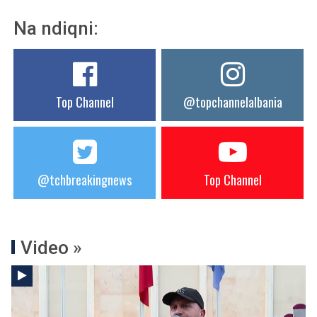
Na ndiqni:
Top Channel
@topchannelalbania
@tchbreakingnews
Top Channel
Video »