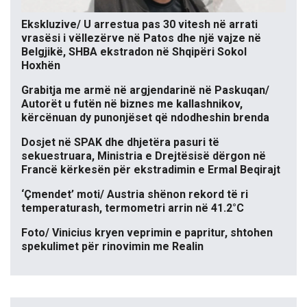
Ekskluzive/ U arrestua pas 30 vitesh në arrati
vrasësi i vëllezërve në Patos dhe një vajze në
Belgjikë, SHBA ekstradon në Shqipëri Sokol
Hoxhën
Grabitja me armë në argjendarinë në Paskuqan/
Autorët u futën në biznes me kallashnikov,
kërcënuan dy punonjëset që ndodheshin brenda
Dosjet në SPAK dhe dhjetëra pasuri të
sekuestruara, Ministria e Drejtësisë dërgon në
Francë kërkesën për ekstradimin e Ermal Beqirajt
‘Çmendet’ moti/ Austria shënon rekord të ri
temperaturash, termometri arrin në 41.2°C
Foto/ Vinicius kryen veprimin e papritur, shtohen
spekulimet për rinovimin me Realin