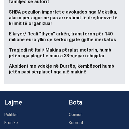
familjes së autorit
SHBA pezullon importet e avokados nga Meksika,
alarm për sigurinë pas arrestimit të drejtuesve të
krimit të organizuar
E kryer/ Reali “thyen” arkën, transferon për 140
milionë euro yllin që kërkoi gjatë gjithë merkatos
Tragjedi në Itali/ Makina përplas motorin, humb
jetën nga plagët e marra 33-vjeçari shqiptar
Aksident me vdekje në Durrës, këmbësori humb
jetën pasi përplaset nga një makinë
Lajme
Bota
Politikë
Opinion
Kronikë
Koment