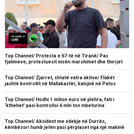
Top Channel/ Protesta e 67-të në Tiranë/ Pas
fjalimeve, protestuesit nisën marshimet dhe thirrjet
Top Channel/ Zjarret, shtatë vatra aktive/ Flakët
jashtë kontrollit në Mallakastër, kalojnë në Patos
Top Channel/ Hodhi 1 milion euro në plehra, fati i
‘kthehet’ pasi kontrolloi 6 mln ton mbeturina
Top Channel/ Aksident me vdekje në Durrës,
këmbësori humb jetën pasi përplaset nga një makinë