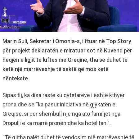
Marin Suli, Sekretar i Omonia-s, i ftuar në Top Story
për projekt deklaratën e miratuar sot në Kuvend për
heqjen e ligjit të luftës me Greqinë, tha se duhet të
ketë një marrëveshje të saktë që mos ketë
nëntekste.
Sipas tij, ka disa raste ku qytetarëve i është kthyer
prona dhe se “ka pasur iniciativa në gjykatën e
Greqisë, si për shembull një nga ato familjet nga
Dropulli e ka marrë pronën dhe ka hotel tani”.
“Të gjitha palët duhet të vendosim një marrëveshje të