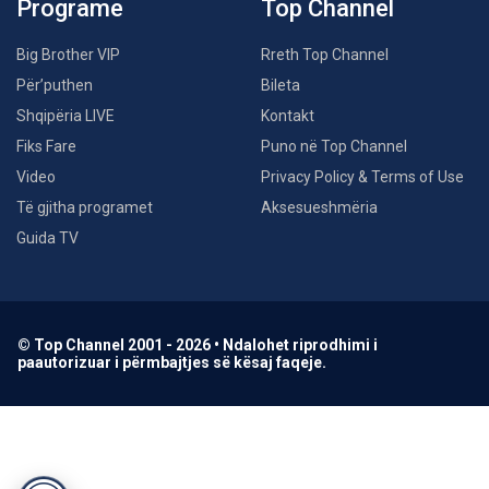
Programe
Top Channel
Big Brother VIP
Rreth Top Channel
Për’puthen
Bileta
Shqipëria LIVE
Kontakt
Fiks Fare
Puno në Top Channel
Video
Privacy Policy & Terms of Use
Të gjitha programet
Aksesueshmëria
Guida TV
© Top Channel 2001 - 2026 • Ndalohet riprodhimi i
paautorizuar i përmbajtjes së kësaj faqeje.