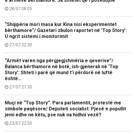
e armëve bërthamore: Ja shtetet që i posedojnë
28/07 08:05
“Shqipëria mori masa kur Kina nisi eksperimentet
bërthamore”/ Gazetari zbulon raportet në ‘Top Story’:
U ngrit sistemi i monitorimit
27/07 22:30
“Armët varen nga përgjegjshmëria e qeverive”/
Balanca bërthamore në botë, ish-gjenerali në ‘Top
Story’: Shteti i parë që mund t’i përdorë në luftë
është…
27/07 21:30
Muçi në “Top Story”: Para parlamentit, protestë me
simbole paqësore/ Deputeti socialist: Pjesë e popullit
jemi edhe ne këtu, pse nuk na hidhni vezë?
23/07 22:50