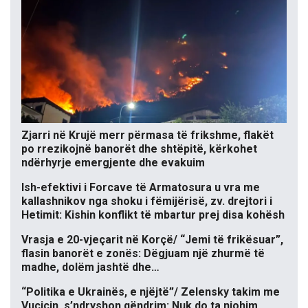
Zjarri në Krujë merr përmasa të frikshme, flakët
po rrezikojnë banorët dhe shtëpitë, kërkohet
ndërhyrje emergjente dhe evakuim
Ish-efektivi i Forcave të Armatosura u vra me
kallashnikov nga shoku i fëmijërisë, zv. drejtori i
Hetimit: Kishin konflikt të mbartur prej disa kohësh
Vrasja e 20-vjeçarit në Korçë/ “Jemi të frikësuar”,
flasin banorët e zonës: Dëgjuam një zhurmë të
madhe, dolëm jashtë dhe…
“Politika e Ukrainës, e njëjtë”/ Zelensky takim me
Vuçiçin, s’ndryshon qëndrim: Nuk do ta njohim