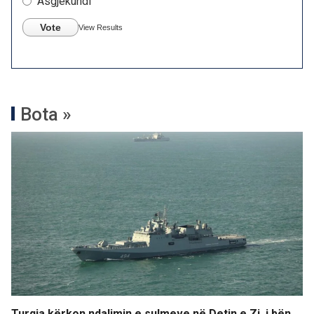
Asgjëkundi
Vote
View Results
Bota »
Turqia kërkon ndalimin e sulmeve në Detin e Zi, i bën