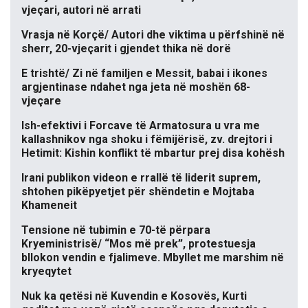
vjeçari, autori në arrati
Vrasja në Korçë/ Autori dhe viktima u përfshinë në
sherr, 20-vjeçarit i gjendet thika në dorë
E trishtë/ Zi në familjen e Messit, babai i ikones
argjentinase ndahet nga jeta në moshën 68-
vjeçare
Ish-efektivi i Forcave të Armatosura u vra me
kallashnikov nga shoku i fëmijërisë, zv. drejtori i
Hetimit: Kishin konflikt të mbartur prej disa kohësh
Irani publikon videon e rrallë të liderit suprem,
shtohen pikëpyetjet për shëndetin e Mojtaba
Khameneit
Tensione në tubimin e 70-të përpara
Kryeministrisë/ “Mos më prek”, protestuesja
bllokon vendin e fjalimeve. Mbyllet me marshim në
kryeqytet
Nuk ka qetësi në Kuvendin e Kosovës, Kurti