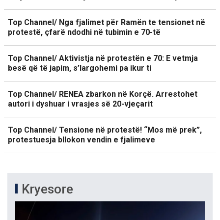
Top Channel/ Nga fjalimet për Ramën te tensionet në
protestë, çfarë ndodhi në tubimin e 70-të
Top Channel/ Aktivistja në protestën e 70: E vetmja
besë që të japim, s’largohemi pa ikur ti
Top Channel/ RENEA zbarkon në Korçë. Arrestohet
autori i dyshuar i vrasjes së 20-vjeçarit
Top Channel/ Tensione në protestë! “Mos më prek”,
protestuesja bllokon vendin e fjalimeve
Kryesore