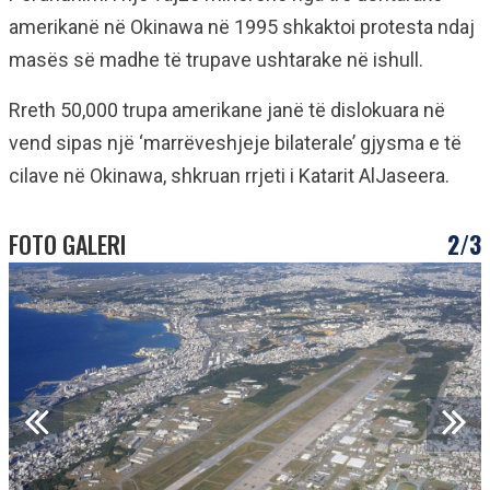
amerikanë në Okinawa në 1995 shkaktoi protesta ndaj
masës së madhe të trupave ushtarake në ishull.
Rreth 50,000 trupa amerikane janë të dislokuara në
vend sipas një ‘marrëveshjeje bilaterale’ gjysma e të
cilave në Okinawa, shkruan rrjeti i Katarit AlJaseera.
FOTO GALERI
2/3