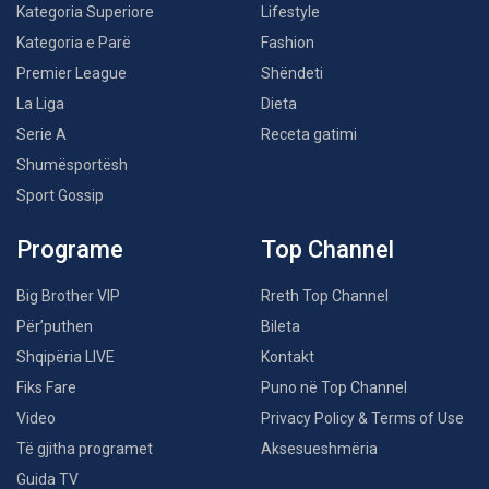
Kategoria Superiore
Lifestyle
Kategoria e Parë
Fashion
Premier League
Shëndeti
La Liga
Dieta
Serie A
Receta gatimi
Shumësportësh
Sport Gossip
Programe
Top Channel
Big Brother VIP
Rreth Top Channel
Për’puthen
Bileta
Shqipëria LIVE
Kontakt
Fiks Fare
Puno në Top Channel
Video
Privacy Policy & Terms of Use
Të gjitha programet
Aksesueshmëria
Guida TV