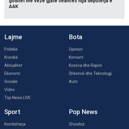
goditet me vezë gjatë seancës nga deputetja e
AAK
Lajme
Bota
Politikë
Opinion
Kronikë
Koment
Aktualitet
Kosova dhe Rajoni
Ekonomi
Shkencë dhe Teknologji
Sociale
Auto
Video
Top News LIVE
Sport
Pop News
Kombëtarja
Showbiz