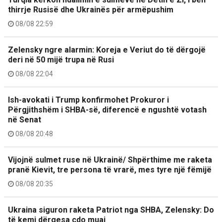
thirrje Rusisë dhe Ukrainës për armëpushim
08/08 22:59
Zelensky ngre alarmin: Koreja e Veriut do të dërgojë
deri në 50 mijë trupa në Rusi
08/08 22:04
Ish-avokati i Trump konfirmohet Prokuror i
Përgjithshëm i SHBA-së, diferencë e ngushtë votash
në Senat
08/08 20:48
Vijojnë sulmet ruse në Ukrainë/ Shpërthime me raketa
pranë Kievit, tre persona të vrarë, mes tyre një fëmijë
08/08 20:35
Ukraina siguron raketa Patriot nga SHBA, Zelensky: Do
të kemi dërgesa çdo muaj