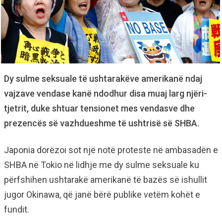
Dy sulme seksuale të ushtarakëve amerikanë ndaj
vajzave vendase kanë ndodhur disa muaj larg njëri-
tjetrit, duke shtuar tensionet mes vendasve dhe
prezencës së vazhdueshme të ushtrisë së SHBA.
Japonia dorëzoi sot një notë proteste në ambasadën e
SHBA në Tokio në lidhje me dy sulme seksuale ku
përfshihen ushtarakë amerikanë të bazës së ishullit
jugor Okinawa, që janë bërë publike vetëm kohët e
fundit.