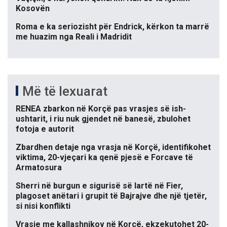
Kosovën
Roma e ka seriozisht për Endrick, kërkon ta marrë
me huazim nga Reali i Madridit
Më të lexuarat
RENEA zbarkon në Korçë pas vrasjes së ish-
ushtarit, i riu nuk gjendet në banesë, zbulohet
fotoja e autorit
Zbardhen detaje nga vrasja në Korçë, identifikohet
viktima, 20-vjeçari ka qenë pjesë e Forcave të
Armatosura
Sherri në burgun e sigurisë së lartë në Fier,
plagoset anëtari i grupit të Bajrajve dhe një tjetër,
si nisi konflikti
Vrasje me kallashnikov në Korçë, ekzekutohet 20-