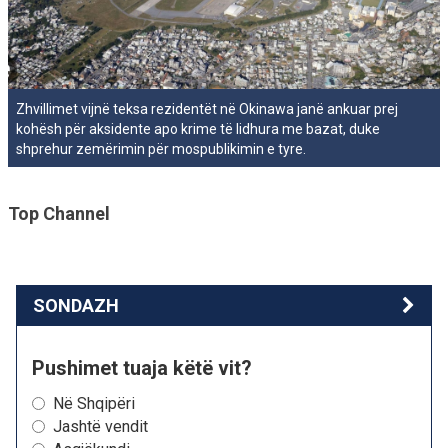
Zhvillimet vijnë teksa rezidentët në Okinawa janë ankuar prej
kohësh për aksidente apo krime të lidhura me bazat, duke
shprehur zemërimin për mospublikimin e tyre.
Top Channel
SONDAZH
Pushimet tuaja këtë vit?
Në Shqipëri
Jashtë vendit