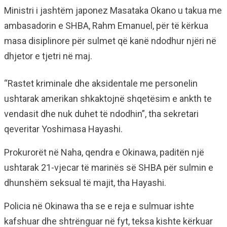
Ministri i jashtëm japonez Masataka Okano u takua me
ambasadorin e SHBA, Rahm Emanuel, për të kërkua
masa disiplinore për sulmet që kanë ndodhur njëri në
dhjetor e tjetri në maj.
“Rastet kriminale dhe aksidentale me personelin
ushtarak amerikan shkaktojnë shqetësim e ankth te
vendasit dhe nuk duhet të ndodhin”, tha sekretari
qeveritar Yoshimasa Hayashi.
Prokurorët në Naha, qendra e Okinawa, paditën një
ushtarak 21-vjecar të marinës së SHBA për sulmin e
dhunshëm seksual të majit, tha Hayashi.
Policia në Okinawa tha se e reja e sulmuar ishte
kafshuar dhe shtrënguar në fyt, teksa kishte kërkuar