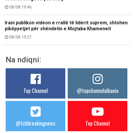
08/08 19:46
Irani publikon videon e rrallë të liderit suprem, shtohen
pikëpyetjet për shëndetin e Mojtaba Khameneit
08/08 19:21
Na ndiqni:
Top Channel
@topchannelalbania
@tchbreakingnews
Top Channel