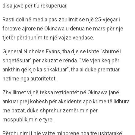
disa javë për t’u rekuperuar.
Rasti doli në media pas zbulimit se një 25-vjeçar i
forcave ajrore në Okinawa u dënua në mars për nje
tjetër përdhunim te një vajze vendase.
Gjeneral Nicholas Evans, tha dje se ishte “shumë i
shqetësuar” për akuzat e rënda. “Më vjen keq për
ankthin që kjo ka shkaktuar”, tha ai duke premtuar
hetime nga autoritetet.
Zhvillimet vijnë teksa rezidentët në Okinawa janë
ankuar prej kohësh për aksidente apo krime të lidhura
me bazat, duke shprehur zemërimin për
mospublikimin e tyre.
Përdhunimi i një vajze minorene nga tre ushtarakë