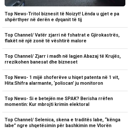
Top News-Tritol biznesit të Noizyt! Lënda u gjet e pa
shpërthyer në derën e dyqanit të tij
Top Channel/ Vatër zjarri në fshatrat e Gjirokastrës,
flakët në një zonë të vështirë malore
Top Channel/ Zjarr i madh në lagjen Abazaj të Krujës,
rrezikohen banesat dhe bizneset
Top News- 1 mijë shoferëve u hiqet patenta në 1 vit,
Hita:Shifra alarmante, ‘poliscan’ ju monitoron
Top News- Si e betejën me SPAK? Berisha rrëfen
momentin: Kur mbrojti krimin elektoral
Top Channel/ Selenica, skena e traditës labe, “kënga
labe” ngre shqetësimin për bashkimin me Vlorën