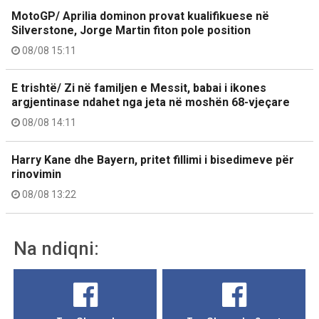
MotoGP/ Aprilia dominon provat kualifikuese në
Silverstone, Jorge Martin fiton pole position
08/08 15:11
E trishtë/ Zi në familjen e Messit, babai i ikones
argjentinase ndahet nga jeta në moshën 68-vjeçare
08/08 14:11
Harry Kane dhe Bayern, pritet fillimi i bisedimeve për
rinovimin
08/08 13:22
Na ndiqni: