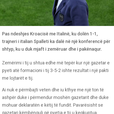
Pas ndeshjes Kroacisë me Italinë, ku dolën 1-1,
trajneri i italian Spalleti ka dalë në një konferencë për
shtyp, ku u duk mjaft i zemëruar dhe i pakënaqur.
Zemërimi i tij u shtua edhe më tepër kur një gazetar e
pyeti atë formacioni i tij 3-5-2 ishte rezultat i një pakti
me lojtarët e tij.
Ai nuk e përmbajti veten dhe iu kthye me një ton të
ashpër duke i përmendur moshën gazetarit dhe duke
mohuar deklaratën e këtij të fundit. Pavarësisht se
gazetari këmbënguli që pyetja e tij u keqkuptua,