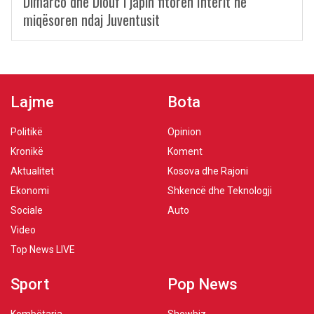
Dimarco dhe Diouf i japin fitoren Interit në
miqësoren ndaj Juventusit
Lajme
Bota
Politikë
Opinion
Kronikë
Koment
Aktualitet
Kosova dhe Rajoni
Ekonomi
Shkencë dhe Teknologji
Sociale
Auto
Video
Top News LIVE
Sport
Pop News