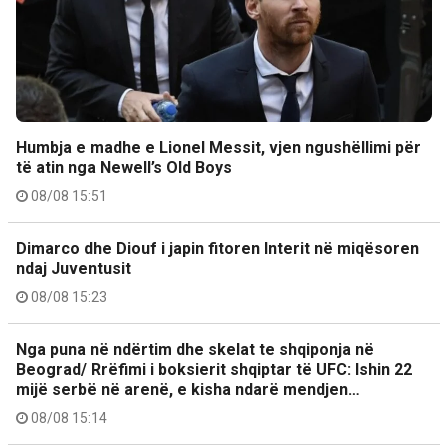
Humbja e madhe e Lionel Messit, vjen ngushëllimi për
të atin nga Newell’s Old Boys
08/08 15:51
Dimarco dhe Diouf i japin fitoren Interit në miqësoren
ndaj Juventusit
08/08 15:23
Nga puna në ndërtim dhe skelat te shqiponja në
Beograd/ Rrëfimi i boksierit shqiptar të UFC: Ishin 22
mijë serbë në arenë, e kisha ndarë mendjen…
08/08 15:14