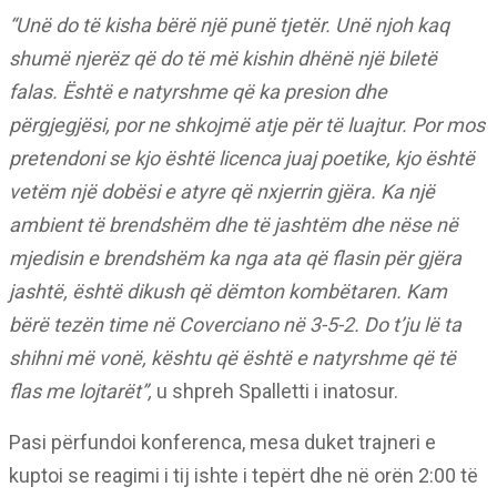
“Unë do të kisha bërë një punë tjetër. Unë njoh kaq
shumë njerëz që do të më kishin dhënë një biletë
falas. Është e natyrshme që ka presion dhe
përgjegjësi, por ne shkojmë atje për të luajtur. Por mos
pretendoni se kjo është licenca juaj poetike, kjo është
vetëm një dobësi e atyre që nxjerrin gjëra. Ka një
ambient të brendshëm dhe të jashtëm dhe nëse në
mjedisin e brendshëm ka nga ata që flasin për gjëra
jashtë, është dikush që dëmton kombëtaren. Kam
bërë tezën time në Coverciano në 3-5-2. Do t’ju lë ta
shihni më vonë, kështu që është e natyrshme që të
flas me lojtarët”,
u shpreh Spalletti i inatosur.
Pasi përfundoi konferenca, mesa duket trajneri e
kuptoi se reagimi i tij ishte i tepërt dhe në orën 2:00 të