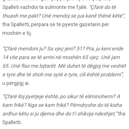
Spalleti vazhdoi ta sulmonte me fjalë.
“Çfarë do të
thuash me pakt? Unë mendoj se jua kanë thënë këtë”
,
tha Spalletti, përpara se të pyeste gazetarin për
moshën e tij.
“Çfarë mendoni ju? Sa vjeç jeni? 51? Pra, ju keni ende
14 vite para se të arrini në moshën 65 vjeç. Unë jam
65. Unë flas me lojtarët. Më duhet të dëgjoj me veshët
e tyre dhe të shoh me sytë e tyre, cili është problemi”,
u përgjigj ai.
“Çfarë lloj pyetjeje është, po sikur të eliminohemi? A
kam frikë? Nga se kam frikë? Përndryshe do të kisha
ardhur këtu si ju djema dhe do t’i shikoja ndeshjet,”
tha
Spalletti.