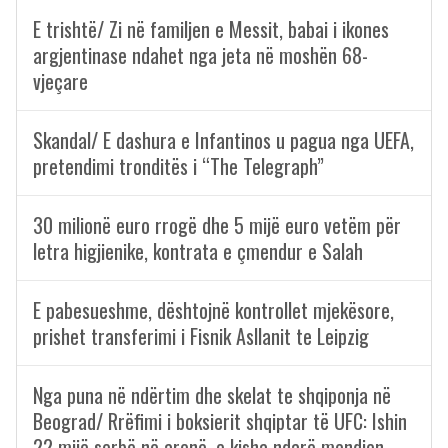
E trishtë/ Zi në familjen e Messit, babai i ikones
argjentinase ndahet nga jeta në moshën 68-
vjeçare
Skandal/ E dashura e Infantinos u pagua nga UEFA,
pretendimi tronditës i “The Telegraph”
30 milionë euro rrogë dhe 5 mijë euro vetëm për
letra higjienike, kontrata e çmendur e Salah
E pabesueshme, dështojnë kontrollet mjekësore,
prishet transferimi i Fisnik Asllanit te Leipzig
Nga puna në ndërtim dhe skelat te shqiponja në
Beograd/ Rrëfimi i boksierit shqiptar të UFC: Ishin
22 mijë serbë në arenë, e kisha ndarë mendjen…