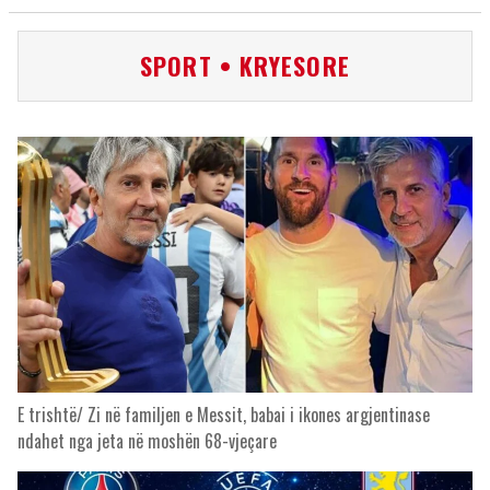
SPORT • KRYESORE
E trishtë/ Zi në familjen e Messit, babai i ikones argjentinase
ndahet nga jeta në moshën 68-vjeçare