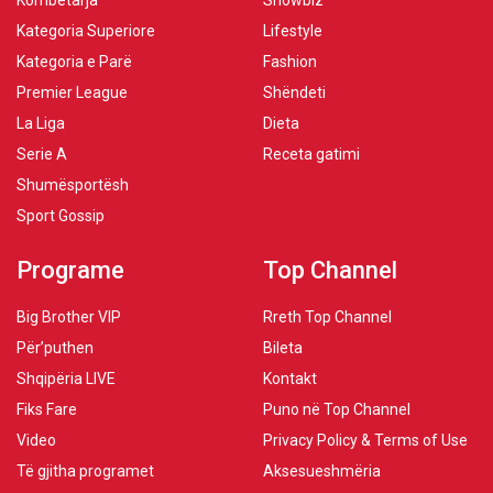
Kombëtarja
Showbiz
Kategoria Superiore
Lifestyle
Kategoria e Parë
Fashion
Premier League
Shëndeti
La Liga
Dieta
Serie A
Receta gatimi
Shumësportësh
Sport Gossip
Programe
Top Channel
Big Brother VIP
Rreth Top Channel
Për’puthen
Bileta
Shqipëria LIVE
Kontakt
Fiks Fare
Puno në Top Channel
Video
Privacy Policy & Terms of Use
Të gjitha programet
Aksesueshmëria