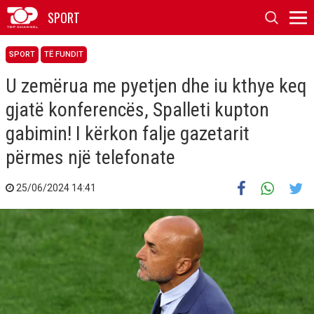
SPORT
SPORT
TË FUNDIT
U zemërua me pyetjen dhe iu kthye keq
gjatë konferencës, Spalleti kupton
gabimin! I kërkon falje gazetarit
përmes një telefonate
25/06/2024 14:41