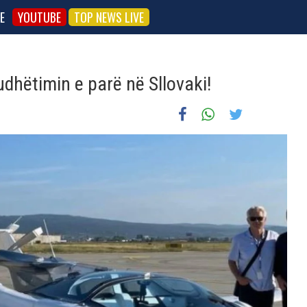
E
YOUTUBE
TOP NEWS LIVE
dhëtimin e parë në Sllovaki!