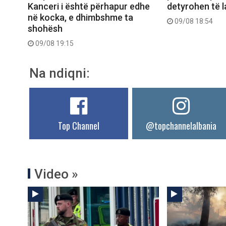
Kanceri i është përhapur edhe
detyrohen të 
në kocka, e dhimbshme ta
09/08 18:54
shohësh
09/08 19:15
Na ndiqni:
Top Channel
@topchannelalbania
Video »