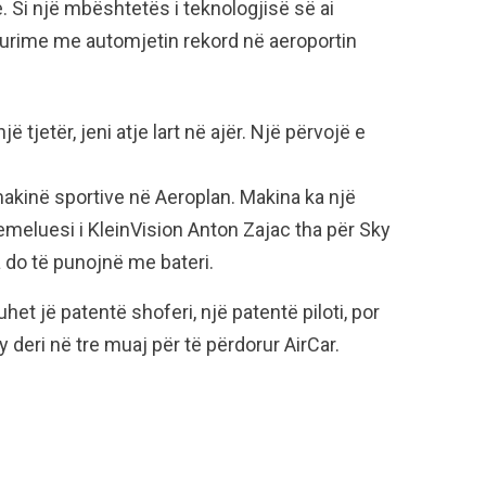
. Si një mbështetës i teknologjisë së ai
turime me automjetin rekord në aeroportin
 tjetër, jeni atje lart në ajër. Një përvojë e
akinë sportive në Aeroplan. Makina ka një
meluesi i KleinVision Anton Zajac tha për Sky
 do të punojnë me bateri.
et jë patentë shoferi, një patentë piloti, por
y deri në tre muaj për të përdorur AirCar.