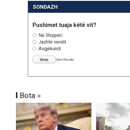
SONDAZH
Pushimet tuaja këtë vit?
Në Shqipëri
Jashtë vendit
Asgjëkundi
Vote
View Results
Bota »