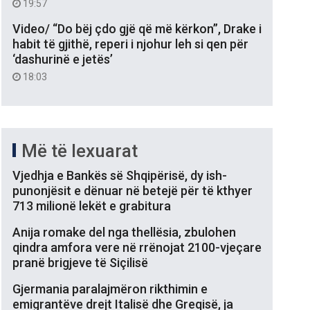
19:57
Video/ “Do bëj çdo gjë që më kërkon”, Drake i
habit të gjithë, reperi i njohur leh si qen për
‘dashurinë e jetës’
18:03
Më të lexuarat
Vjedhja e Bankës së Shqipërisë, dy ish-
punonjësit e dënuar në betejë për të kthyer
713 milionë lekët e grabitura
Anija romake del nga thellësia, zbulohen
qindra amfora vere në rrënojat 2100-vjeçare
pranë brigjeve të Siçilisë
Gjermania paralajmëron rikthimin e
emigrantëve drejt Italisë dhe Greqisë, ja