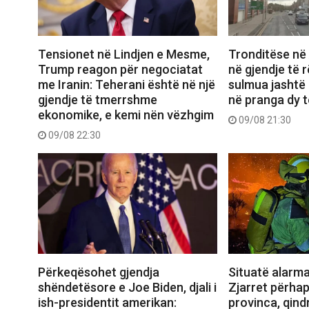
Tensionet në Lindjen e Mesme,
Tronditëse në 
Trump reagon për negociatat
në gjendje të 
me Iranin: Teherani është në një
sulmua jashtë 
gjendje të tmerrshme
në pranga dy t
ekonomike, e kemi nën vëzhgim
09/08 21:30
09/08 22:30
Përkeqësohet gjendja
Situatë alarm
shëndetësore e Joe Biden, djali i
Zjarret përhap
ish-presidentit amerikan:
provinca, qind