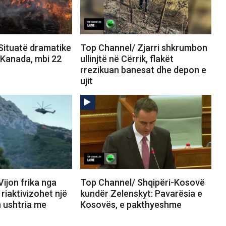
Situatë dramatike
Top Channel/ Zjarri shkrumbon
 Kanada, mbi 22
ullinjtë në Cërrik, flakët
rrezikuan banesat dhe depon e
ujit
ijon frika nga
Top Channel/ Shqipëri-Kosovë
, riaktivizohet një
kundër Zelenskyt: Pavarësia e
n ushtria me
Kosovës, e pakthyeshme