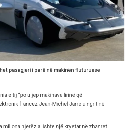
et pasagjeri i parë në makinën fluturuese
a e tij “po u jep makinave lirinë që
lektronik francez Jean-Michel Jarre u ngrit në
ga miliona njerëz ai ishte një kryetar në zhanret