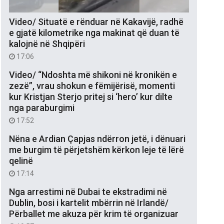
Video/ Situatë e rënduar në Kakavijë, radhë
e gjatë kilometrike nga makinat që duan të
kalojnë në Shqipëri
17:06
Video/ “Ndoshta më shikoni në kronikën e
zezë”, vrau shokun e fëmijërisë, momenti
kur Kristjan Sterjo pritej si ‘hero’ kur dilte
nga paraburgimi
17:52
Nëna e Ardian Çapjas ndërron jetë, i dënuari
me burgim të përjetshëm kërkon leje të lërë
qelinë
17:14
Nga arrestimi në Dubai te ekstradimi në
Dublin, bosi i kartelit mbërrin në Irlandë/
Përballet me akuza për krim të organizuar