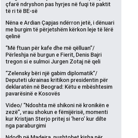
çfarë ndryshon pas hyrjes në fuqi të paktit
të ri të BE-së
Nëna e Ardian Çapjas ndërron jetë, i dënuari
me burgim të përjetshëm kërkon leje të lërë
qelinë
“Më ftuan për kafe dhe më qëlluan”/
Përleshja në burgun e Fierit, Denis Bajri
tregon si e sulmoi Jurgen Zotaj në qeli
“Zelensky bëri një gabim diplomatik”/
Deputeti ukrainas kritikon presidentin për
deklaratën në Beograd: Këtu e mbështesim
pavarësinë e Kosovës
Video/ “Ndoshta më shikoni në kronikën e
zezë”, vrau shokun e fëmijërisë, momenti
kur Kristjan Sterjo pritej si ‘hero’ kur dilte
nga paraburgimi
Ndodh në Madeira, pushtohet kisha për