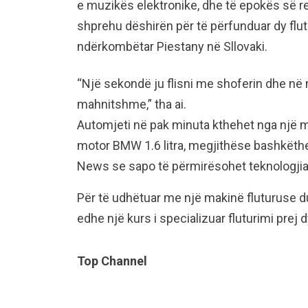
e muzikës elektronike, dhe të epokës së re
shprehu dëshirën për të përfunduar dy flu
ndërkombëtar Piestany në Sllovaki.
“Një sekondë ju flisni me shoferin dhe në një
mahnitshme,” tha ai.
Automjeti në pak minuta kthehet nga një m
motor BMW 1.6 litra, megjithëse bashkëthe
News se sapo të përmirësohet teknologjia
Për të udhëtuar me një makinë fluturuse duh
edhe një kurs i specializuar fluturimi prej d
Top Channel