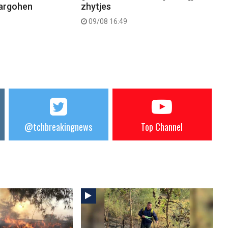
largohen
zhytjes
09/08 16:49
@tchbreakingnews
Top Channel