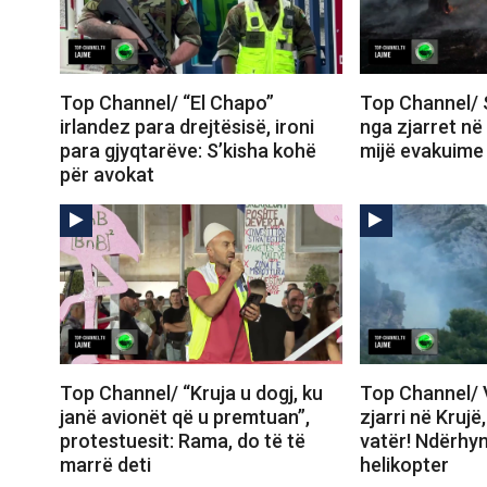
Top Channel/ “El Chapo”
Top Channel/ 
irlandez para drejtësisë, ironi
nga zjarret në
para gjyqtarëve: S’kisha kohë
mijë evakuime
për avokat
Top Channel/ “Kruja u dogj, ku
Top Channel/ V
janë avionët që u premtuan”,
zjarri në Krujë
protestuesit: Rama, do të të
vatër! Ndërhy
marrë deti
helikopter