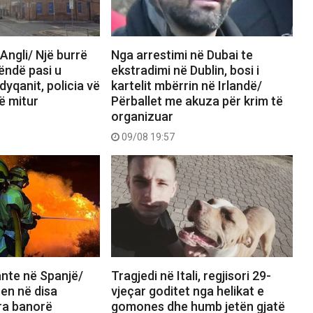
Angli/ Një burrë
Nga arrestimi në Dubai te
rëndë pasi u
ekstradimi në Dublin, bosi i
dyqanit, policia vë
kartelit mbërrin në Irlandë/
ë mitur
Përballet me akuza për krim të
organizuar
09/08 19:57
ante në Spanjë/
Tragjedi në Itali, regjisori 29-
en në disa
vjeçar goditet nga helikat e
ra banorë
gomones dhe humb jetën gjatë