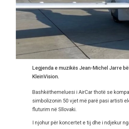
Legjenda e muzikës Jean-Michel Jarre bëh
KleinVision.
Bashkëthemeluesi i AirCar thotë se kompani
simbolizonin 50 vjet më parë pasi artisti e
fluturim në Sllovaki.
I njohur për koncertet e tij dhe i ndjekur n