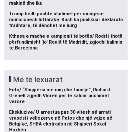
makinë dhe iku
Trump hedh poshtë aludimet për mungesë
municionesh luftarake: Kush ka publikuar deklarata
tradhtare, të dënohet me burg
Kthesa e madhe e kampionit të botës/ Rodri i thotë
përfundimisht ‘jo’ Realit të Madridit, zgjodhi kalimin
te Barcelona
Më të lexuarat
Foto/ “Shqipëria me miq dhe familje”, Richard
Grenell zgjedh Vlorën për të kaluar pushimet
verore
Ekskluzive/ U arrestua pas 30 vitesh në arrati
vrasësi i vëllezërve në Patos dhe një vajze në
Belgjikë, SHBA ekstradon në Shqipëri Sokol
Hoxhën