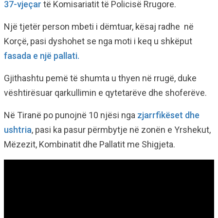
37-vjeçar
të Komisariatit të Policisë Rrugore.
Një tjetër person mbeti i dëmtuar, kësaj radhe në
Korçë, pasi dyshohet se nga moti i keq u shkëput
fasada e një pallati.
Gjithashtu pemë të shumta u thyen në rrugë, duke
vështirësuar qarkullimin e qytetarëve dhe shoferëve.
Në Tiranë po punojnë 10 njësi nga
zjarrfikëset dhe
ushtria
, pasi ka pasur përmbytje në zonën e Yrshekut,
Mëzezit, Kombinatit dhe Pallatit me Shigjeta.