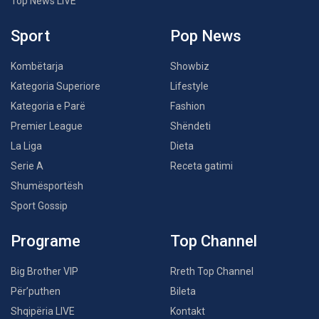
Top News LIVE
Sport
Pop News
Kombëtarja
Showbiz
Kategoria Superiore
Lifestyle
Kategoria e Parë
Fashion
Premier League
Shëndeti
La Liga
Dieta
Serie A
Receta gatimi
Shumësportësh
Sport Gossip
Programe
Top Channel
Big Brother VIP
Rreth Top Channel
Për’puthen
Bileta
Shqipëria LIVE
Kontakt