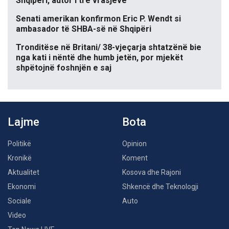
Shqipëri, autor i tre vrasjeve
Senati amerikan konfirmon Eric P. Wendt si
ambasador të SHBA-së në Shqipëri
Tronditëse në Britani/ 38-vjeçarja shtatzënë bie
nga kati i nëntë dhe humb jetën, por mjekët
shpëtojnë foshnjën e saj
Lajme
Bota
Politikë
Opinion
Kronikë
Koment
Aktualitet
Kosova dhe Rajoni
Ekonomi
Shkencë dhe Teknologji
Sociale
Auto
Video