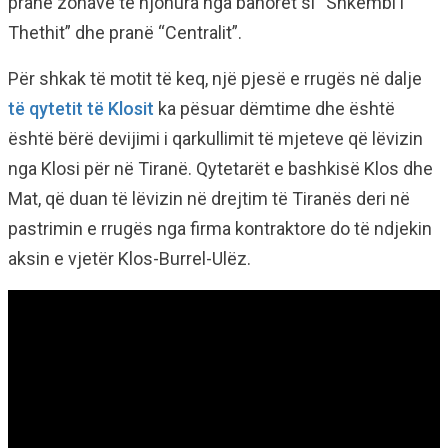
pranë zonave të njohura nga banorët si “Shkëmbi i
Thethit” dhe pranë “Centralit”.
Për shkak të motit të keq, një pjesë e rrugës në dalje
të qytetit të Klosit
ka pësuar dëmtime dhe është
është bërë devijimi i qarkullimit të mjeteve që lëvizin
nga Klosi për në Tiranë. Qytetarët e bashkisë Klos dhe
Mat, që duan të lëvizin në drejtim të Tiranës deri në
pastrimin e rrugës nga firma kontraktore do të ndjekin
aksin e vjetër Klos-Burrel-Ulëz.