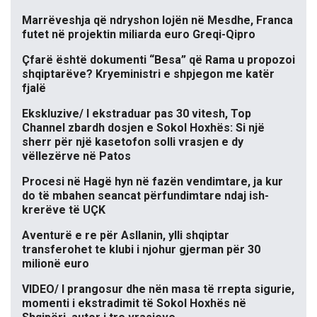
Marrëveshja që ndryshon lojën në Mesdhe, Franca
futet në projektin miliarda euro Greqi-Qipro
Çfarë është dokumenti “Besa” që Rama u propozoi
shqiptarëve? Kryeministri e shpjegon me katër
fjalë
Ekskluzive/ I ekstraduar pas 30 vitesh, Top
Channel zbardh dosjen e Sokol Hoxhës: Si një
sherr për një kasetofon solli vrasjen e dy
vëllezërve në Patos
Procesi në Hagë hyn në fazën vendimtare, ja kur
do të mbahen seancat përfundimtare ndaj ish-
krerëve të UÇK
Aventurë e re për Asllanin, ylli shqiptar
transferohet te klubi i njohur gjerman për 30
milionë euro
VIDEO/ I prangosur dhe nën masa të rrepta sigurie,
momenti i ekstradimit të Sokol Hoxhës në