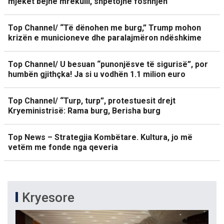
mjekët bëjnë mrekulli, shpëtojnë foshnjën
Top Channel/ “Të dënohen me burg,” Trump mohon
krizën e municioneve dhe paralajmëron ndëshkime
Top Channel/ U besuan “punonjësve të sigurisë”, por
humbën gjithçka! Ja si u vodhën 1.1 milion euro
Top Channel/ “Turp, turp”, protestuesit drejt
Kryeministrisë: Rama burg, Berisha burg
Top News – Strategjia Kombëtare. Kultura, jo më
vetëm me fonde nga qeveria
Kryesore