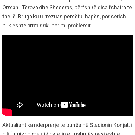
Ormani, Tërova dhe Sheqeras, përfshirë disa fshatra të
thellë. Rruga ku u rrëzuan pemët u hapën, por sërish
nuk është arritur rikuperimi problemit.
Aktualisht ka ndërprerje të punës në Stacionin Konjat, i
cili furnizon me ujë qytetin e Lushnjës pasi është