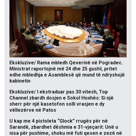
Ekskluzive/ Rama mbledh Qeverinë në Pogradec.
Ministrat raportojnë më 24 dhe 25 gusht, pritet
edhe mbledhja e Asamblesë që mund të ndryshojë
kabinetin
Ekskluzive/ I ekstraduar pas 30 vitesh, Top
Channel zbardh dosjen e Sokol Hoxhës: Si një
sherr për një kasetofon solli vrasjen e dy
vëllezërve në Patos
U kap me 4 pistoleta “Glock” rrugës për në
Sarandë, zbardhet dëshmia e 31-vjeçarit: Unë u
nisa për pushime, shoku më futi qesen e zezë në