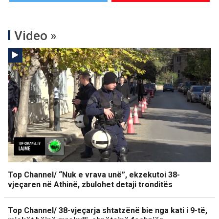
Video »
Top Channel/ “Nuk e vrava unë”, ekzekutoi 38-
vjeçaren në Athinë, zbulohet detaji tronditës
Top Channel/ 38-vjeçarja shtatzënë bie nga kati i 9-të,