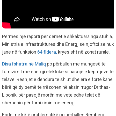
Përmes një raporti për dëmet e shkaktuara nga stuhia,
Ministria e Infrastrukturës dhe Energjisë njoftoi se nuk
janë në funksion
64 fidera,
kryesisht në zonat rurale.
Disa fshatra në Maliq
po përballen me mungesë të
furnizimit me energji elektrike si pasojë e këputjeve të
telave. Reshjet e dendura të shiut dhe era e fortë kanë
bërë që dy pemë të rrëzohen në aksin rrugor Drithas-
Libonik, për pasojë morën me vete edhe telat që
shërbenin për furnizimin me energji.
Ende me këtë problematikë po përballen Rëmbeci,