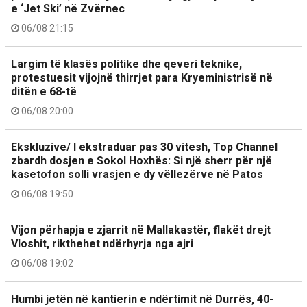
e ‘Jet Ski’ në Zvërnec
06/08 21:15
Largim të klasës politike dhe qeveri teknike,
protestuesit vijojnë thirrjet para Kryeministrisë në
ditën e 68-të
06/08 20:00
Ekskluzive/ I ekstraduar pas 30 vitesh, Top Channel
zbardh dosjen e Sokol Hoxhës: Si një sherr për një
kasetofon solli vrasjen e dy vëllezërve në Patos
06/08 19:50
Vijon përhapja e zjarrit në Mallakastër, flakët drejt
Vloshit, rikthehet ndërhyrja nga ajri
06/08 19:02
Humbi jetën në kantierin e ndërtimit në Durrës, 40-