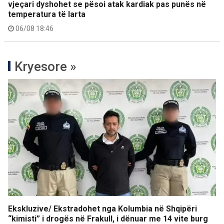
vjeçari dyshohet se pësoi atak kardiak pas punës në
temperatura të larta
06/08 18:46
Kryesore »
Ekskluzive/ Ekstradohet nga Kolumbia në Shqipëri
“kimisti” i drogës në Frakull, i dënuar me 14 vite burg