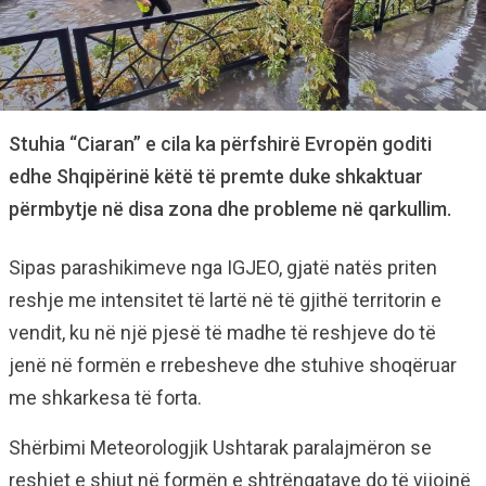
Stuhia “Ciaran” e cila ka përfshirë Evropën goditi
edhe Shqipërinë këtë të premte duke shkaktuar
përmbytje në disa zona dhe probleme në qarkullim.
Sipas parashikimeve nga IGJEO, gjatë natës priten
reshje me intensitet të lartë në të gjithë territorin e
vendit, ku në një pjesë të madhe të reshjeve do të
jenë në formën e rrebesheve dhe stuhive shoqëruar
me shkarkesa të forta.
Shërbimi Meteorologjik Ushtarak paralajmëron se
reshjet e shiut në formën e shtrëngatave do të vijojnë