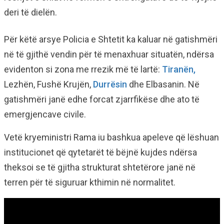
deri të dielën.
Për këtë arsye Policia e Shtetit ka kaluar në gatishmëri
në të gjithë vendin për të menaxhuar situatën, ndërsa
evidenton si zona me rrezik më të lartë:
Tiranën,
Lezhën, Fushë Krujën,
Durrësin
dhe Elbasanin. Në
gatishmëri janë edhe forcat zjarrfikëse dhe ato të
emergjencave civile.
Vetë kryeministri Rama iu bashkua apeleve që lëshuan
institucionet që qytetarët të bëjnë kujdes ndërsa
theksoi se të gjitha strukturat shtetërore janë në
terren për të siguruar kthimin në normalitet.