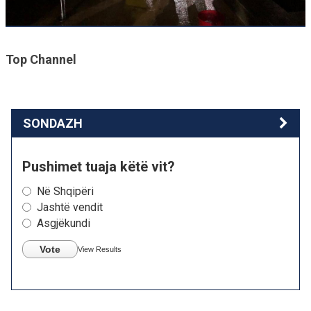
Top Channel
SONDAZH
Pushimet tuaja këtë vit?
Në Shqipëri
Jashtë vendit
Asgjëkundi
Vote
View Results