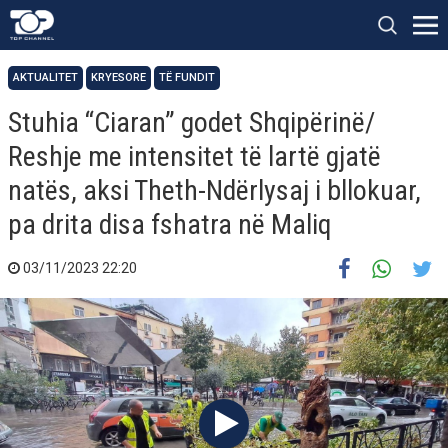
AKTUALITET
KRYESORE
TË FUNDIT
Stuhia “Ciaran” godet Shqipërinë/
Reshje me intensitet të lartë gjatë
natës, aksi Theth-Ndërlysaj i bllokuar,
pa drita disa fshatra në Maliq
03/11/2023 22:20