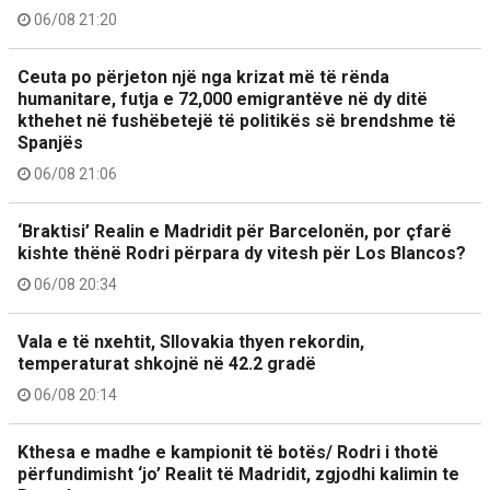
06/08 21:20
Ceuta po përjeton një nga krizat më të rënda
humanitare, futja e 72,000 emigrantëve në dy ditë
kthehet në fushëbetejë të politikës së brendshme të
Spanjës
06/08 21:06
‘Braktisi’ Realin e Madridit për Barcelonën, por çfarë
kishte thënë Rodri përpara dy vitesh për Los Blancos?
06/08 20:34
Vala e të nxehtit, Sllovakia thyen rekordin,
temperaturat shkojnë në 42.2 gradë
06/08 20:14
Kthesa e madhe e kampionit të botës/ Rodri i thotë
përfundimisht ‘jo’ Realit të Madridit, zgjodhi kalimin te