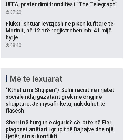
UEFA, pretendimi tronditës i “The Telegraph”
07:20
Fluksi i shtuar lëvizjesh në pikën kufitare të
Morinit, në 12 orë regjistrohen mbi 41 mijë
hyrje
08:40
Më të lexuarat
“Kthehu në Shqipëri”/ Sulm racist në rrjetet
sociale ndaj gazetarit grek me origjinë
shqiptare: Je mysafir këtu, nuk duhet të
flasësh
Sherri në burgun e sigurisë së lartë në Fier,
plagoset anëtari i grupit të Bajrajve dhe një
tjetër, si nisi konflikti