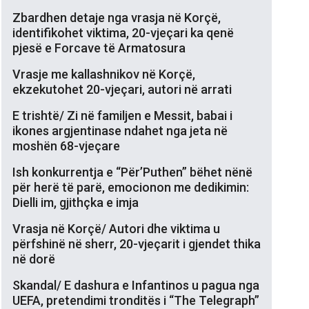
Zbardhen detaje nga vrasja në Korçë,
identifikohet viktima, 20-vjeçari ka qenë
pjesë e Forcave të Armatosura
Vrasje me kallashnikov në Korçë,
ekzekutohet 20-vjeçari, autori në arrati
E trishtë/ Zi në familjen e Messit, babai i
ikones argjentinase ndahet nga jeta në
moshën 68-vjeçare
Ish konkurrentja e “Për’Puthen” bëhet nënë
për herë të parë, emocionon me dedikimin:
Dielli im, gjithçka e imja
Vrasja në Korçë/ Autori dhe viktima u
përfshinë në sherr, 20-vjeçarit i gjendet thika
në dorë
Skandal/ E dashura e Infantinos u pagua nga
UEFA, pretendimi tronditës i “The Telegraph”