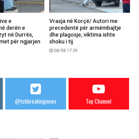
ive e
Vrasja në Korçë/ Autori me
në derën e
precedentë për armëmbajtje
zyt në Durrës,
dhe plagosje, viktima ishte
imet për ngjarjen
shoku i tij
08/08 17:39
@tchbreakingnews
Top Channel