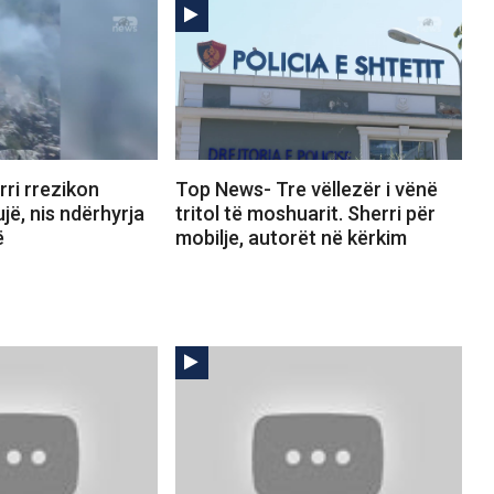
ri rrezikon
Top News- Tre vëllezër i vënë
jë, nis ndërhyrja
tritol të moshuarit. Sherri për
ë
mobilje, autorët në kërkim