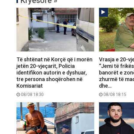
Kryesore »
Të shtënat në Korçë që i morën
Vrasja e 20-vj
jetën 20-vjeçarit, Policia
“Jemi të frikës
identifikon autorin e dyshuar,
banorët e zon
tre persona shoqërohen në
zhurmë të mad
Komisariat
dhe…
08/08 18:30
08/08 18:15