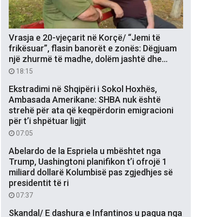
Vrasja e 20-vjeçarit në Korçë/ “Jemi të
frikësuar”, flasin banorët e zonës: Dëgjuam
një zhurmë të madhe, dolëm jashtë dhe…
18:15
Ekstradimi në Shqipëri i Sokol Hoxhës,
Ambasada Amerikane: SHBA nuk është
strehë për ata që keqpërdorin emigracioni
për t’i shpëtuar ligjit
07:05
Abelardo de la Espriela u mbështet nga
Trump, Uashingtoni planifikon t’i ofrojë 1
miliard dollarë Kolumbisë pas zgjedhjes së
presidentit të ri
07:37
Skandal/ E dashura e Infantinos u pagua nga