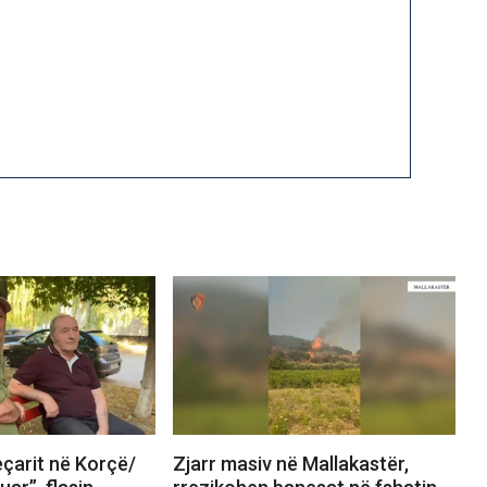
eçarit në Korçë/
Zjarr masiv në Mallakastër,