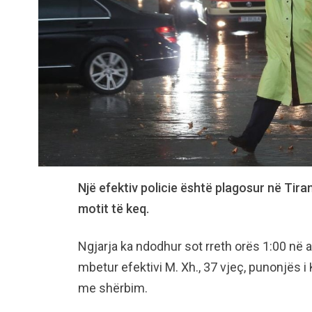
Një efektiv policie është plagosur në Tira
motit të keq.
Ngjarja ka ndodhur sot rreth orës 1:00 në af
mbetur efektivi M. Xh., 37 vjeç, punonjës i 
me shërbim.