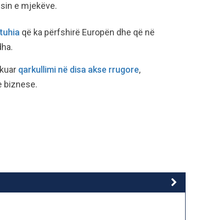
esin e mjekëve.
tuhia
që ka përfshirë Europën dhe që në
dha.
okuar
qarkullimi në disa akse rrugore
,
e biznese.