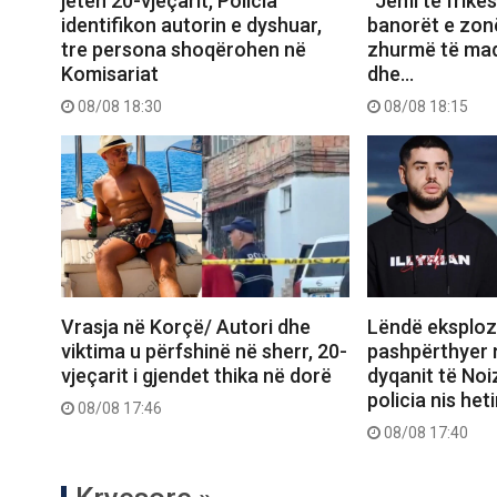
jetën 20-vjeçarit, Policia
“Jemi të frikës
identifikon autorin e dyshuar,
banorët e zon
tre persona shoqërohen në
zhurmë të mad
Komisariat
dhe…
08/08 18:30
08/08 18:15
Vrasja në Korçë/ Autori dhe
Lëndë eksploz
viktima u përfshinë në sherr, 20-
pashpërthyer 
vjeçarit i gjendet thika në dorë
dyqanit të Noi
policia nis het
08/08 17:46
08/08 17:40