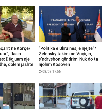
eçarit në Korçë/
“Politika e Ukrainës, e njëjtë”/
uar”, flasin
Zelensky takim me Vuçiçin,
ës: Dëgjuam një
s’ndryshon qëndrim: Nuk do ta
he, dolëm jashtë
njohim Kosovën
08/08 17:56