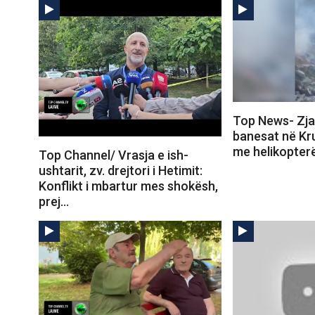
Top News- Zjar
banesat në Kru
me helikopter
Top Channel/ Vrasja e ish-
ushtarit, zv. drejtori i Hetimit:
Konflikt i mbartur mes shokësh,
prej…