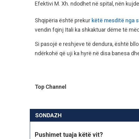
Efektivi M. Xh. ndodhet në spital, nën kujd
Shqipëria është prekur
këtë mesditë nga s
vendin fqinj Itali ka shkaktuar dëme të më
Si pasojë e reshjeve të dendura, është bll
ndërkohë që uji ka hyrë në disa banesa dh
Top Channel
SONDAZH
Pushimet tuaja këtë vit?