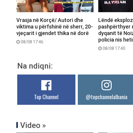
Vrasja në Korçë/ Autori dhe
Lëndë eksploz
viktima u përfshinë në sherr, 20-
pashpërthyer 
vjeçarit i gjendet thika në dorë
dyqanit të Noi
policia nis het
08/08 17:46
08/08 17:40
Na ndiqni:
Top Channel
@topchannelalbania
Video »