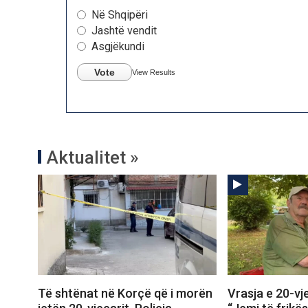
Në Shqipëri
Jashtë vendit
Asgjëkundi
Vote
View Results
Aktualitet »
Të shtënat në Korçë që i morën
Vrasja e 20-vj