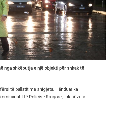
në nga shkëputja e një objekti për shkak të
ërsi të pallatit me shigjeta. I lënduar ka
Komisariatit të Policisë Rrugore, i planëzuar