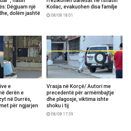
uar”, flasin
rrezikohen banesat në fshatin
ës: Dëgjuam një
Koilac, evakuohen disa familje
he, dolëm jashtë
08/08 18:01
ive e
Vrasja në Korçë/ Autori me
në derën e
precedentë për armëmbajtje
zyt në Durrës,
dhe plagosje, viktima ishte
imet për ngjarjen
shoku i tij
08/08 17:39