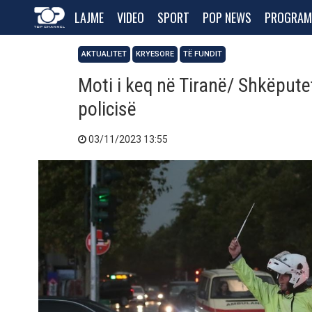
LAJME
VIDEO
SPORT
POP NEWS
PROGRAM
AKTUALITET
KRYESORE
TË FUNDIT
Moti i keq në Tiranë/ Shkëputet
policisë
03/11/2023 13:55