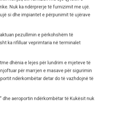
ike. Nuk ka ndërprerje të furnizimit me ujë.
 ujë si dhe impiantet e përpunimit të ujërave
kaktuan pezullimin e përkohshëm të
ht ka rifilluar veprimtaria në terminalet
otme dhënia e lejes për lundrim e mjeteve të
ë njoftuar për marrjen e masave për sigurimin
nsportit ndërkombëtar detar do të vazhdojnë të
 dhe aeroportin ndërkombëtar të Kukësit nuk