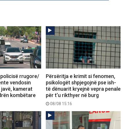
 policisë rrugore/
Përsëritja e krimit si fenomen,
jente vendosin
psikologët shpjegojnë pse ish-
 javë, kamerat
të dënuarit kryejnë vepra penale
drën kombëtare
për t’u rikthyer në burg
08/08 15:16