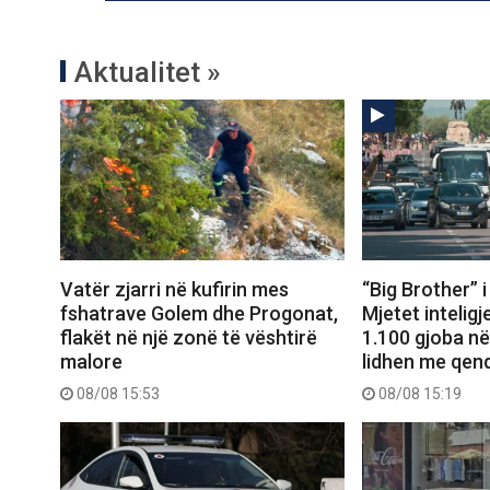
Aktualitet »
Vatër zjarri në kufirin mes
“Big Brother” i
fshatrave Golem dhe Progonat,
Mjetet intelig
flakët në një zonë të vështirë
1.100 gjoba në
malore
lidhen me qen
08/08 15:53
08/08 15:19