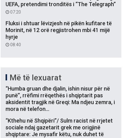
UEFA, pretendimi tronditës i “The Telegraph”
07:20
Fluksi i shtuar lëvizjesh në pikën kufitare të
Morinit, në 12 orë regjistrohen mbi 41 mijë
hyrje
08:40
Më të lexuarat
“Humba gruan dhe djalin, ishin nisur për në
punë”, rrëfimi rrëqethës i shqiptarit pas
aksidentit tragjik në Greqi: Ma ndjeu zemra, i
mora në telefon…
“Kthehu në Shqipëri”/ Sulm racist në rrjetet
sociale ndaj gazetarit grek me origjinë
shqiptare: Je mysafir këtu, nuk duhet të