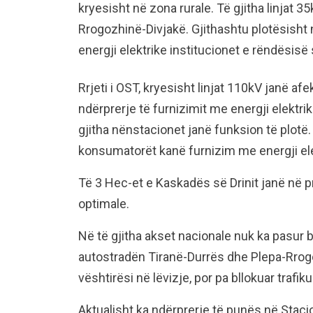
kryesisht në zona rurale. Të gjitha linjat 3
Rrogozhinë-Divjakë. Gjithashtu plotësisht n
energji elektrike institucionet e rëndësisë
Rrjeti i OST, kryesisht linjat 110kV janë afe
ndërprerje të furnizimit me energji elektr
gjitha nënstacionet janë funksion të plotë. 
konsumatorët kanë furnizim me energji ele
Të 3 Hec-et e Kaskadës së Drinit janë në 
optimale.
Në të gjitha akset nacionale nuk ka pasur 
autostradën Tiranë-Durrës dhe Plepa-Rrogoz
vështirësi në lëvizje, por pa bllokuar trafik
Aktualisht ka ndërprerje të punës në Stacio