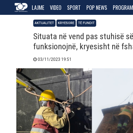
LAJME
VIDEO
SPORT
POP NEWS
PROGRAM
AKTUALITET
KRYESORE
TË FUNDIT
Situata në vend pas stuhisë s
funksionojnë, kryesisht në fsh
03/11/2023 19:51