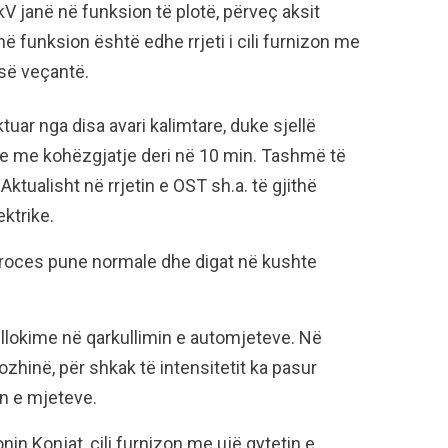
5kV janë në funksion të plotë, përveç aksit
ë funksion është edhe rrjeti i cili furnizon me
 së veçantë.
ktuar nga disa avari kalimtare, duke sjellë
ike me kohëzgjatje deri në 10 min. Tashmë të
Aktualisht në rrjetin e OST sh.a. të gjithë
ktrike.
proces pune normale dhe digat në kushte
bllokime në qarkullimin e automjeteve. Në
hinë, për shkak të intensitetit ka pasur
un e mjeteve.
nin Konjat, cili furnizon me ujë qytetin e