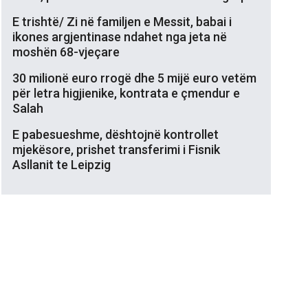
E trishtë/ Zi në familjen e Messit, babai i
ikones argjentinase ndahet nga jeta në
moshën 68-vjeçare
30 milionë euro rrogë dhe 5 mijë euro vetëm
për letra higjienike, kontrata e çmendur e
Salah
E pabesueshme, dështojnë kontrollet
mjekësore, prishet transferimi i Fisnik
Asllanit te Leipzig