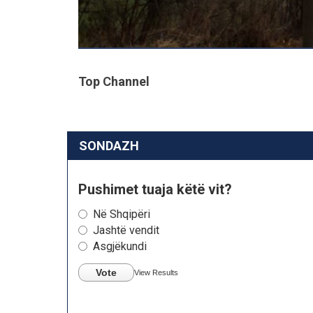
Top Channel
SONDAZH
Pushimet tuaja këtë vit?
Në Shqipëri
Jashtë vendit
Asgjëkundi
Vote
View Results