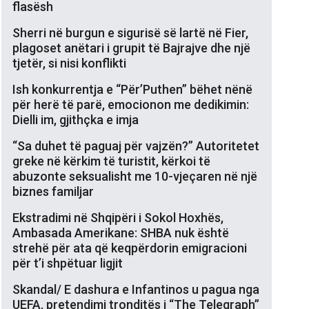
flasësh
Sherri në burgun e sigurisë së lartë në Fier,
plagoset anëtari i grupit të Bajrajve dhe një
tjetër, si nisi konflikti
Ish konkurrentja e “Për’Puthen” bëhet nënë
për herë të parë, emocionon me dedikimin:
Dielli im, gjithçka e imja
“Sa duhet të paguaj për vajzën?” Autoritetet
greke në kërkim të turistit, kërkoi të
abuzonte seksualisht me 10-vjeçaren në një
biznes familjar
Ekstradimi në Shqipëri i Sokol Hoxhës,
Ambasada Amerikane: SHBA nuk është
strehë për ata që keqpërdorin emigracioni
për t’i shpëtuar ligjit
Skandal/ E dashura e Infantinos u pagua nga
UEFA, pretendimi tronditës i “The Telegraph”