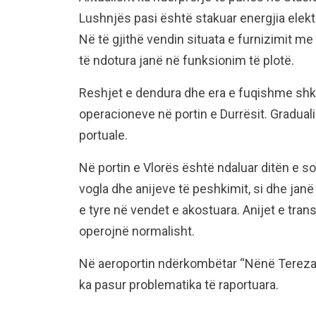
Lushnjës pasi është stakuar energjia elektr
Në të gjithë vendin situata e furnizimit me
të ndotura janë në funksionim të plotë.
Reshjet e dendura dhe era e fuqishme sh
operacioneve në portin e Durrësit. Gradualis
portuale.
Në portin e Vlorës është ndaluar ditën e s
vogla dhe anijeve të peshkimit, si dhe jan
e tyre në vendet e akostuara. Anijet e tra
operojnë normalisht.
Në aeroportin ndërkombëtar “Nënë Tereza”
ka pasur problematika të raportuara.