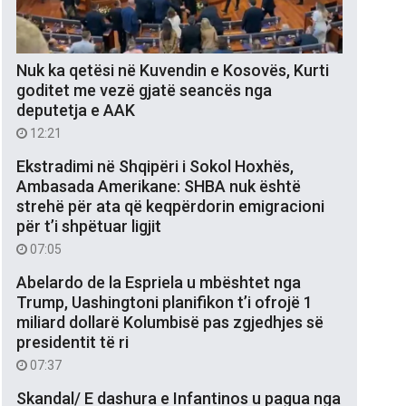
Nuk ka qetësi në Kuvendin e Kosovës, Kurti
goditet me vezë gjatë seancës nga
deputetja e AAK
12:21
Ekstradimi në Shqipëri i Sokol Hoxhës,
Ambasada Amerikane: SHBA nuk është
strehë për ata që keqpërdorin emigracioni
për t’i shpëtuar ligjit
07:05
Abelardo de la Espriela u mbështet nga
Trump, Uashingtoni planifikon t’i ofrojë 1
miliard dollarë Kolumbisë pas zgjedhjes së
presidentit të ri
07:37
Skandal/ E dashura e Infantinos u pagua nga