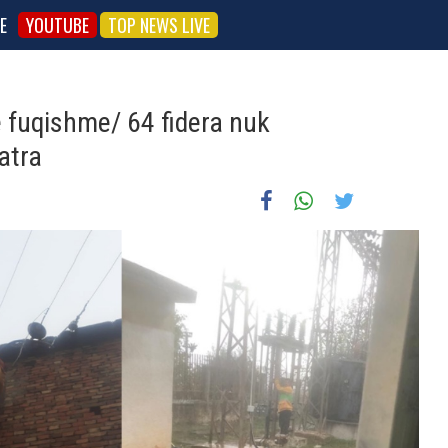
E
YOUTUBE
TOP NEWS LIVE
ë fuqishme/ 64 fidera nuk
atra