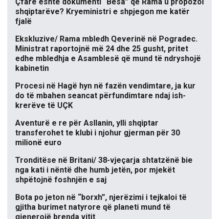
Çfarë është dokumenti “Besa” që Rama u propozoi
shqiptarëve? Kryeministri e shpjegon me katër
fjalë
Ekskluzive/ Rama mbledh Qeverinë në Pogradec.
Ministrat raportojnë më 24 dhe 25 gusht, pritet
edhe mbledhja e Asamblesë që mund të ndryshojë
kabinetin
Procesi në Hagë hyn në fazën vendimtare, ja kur
do të mbahen seancat përfundimtare ndaj ish-
krerëve të UÇK
Aventurë e re për Asllanin, ylli shqiptar
transferohet te klubi i njohur gjerman për 30
milionë euro
Tronditëse në Britani/ 38-vjeçarja shtatzënë bie
nga kati i nëntë dhe humb jetën, por mjekët
shpëtojnë foshnjën e saj
Bota po jeton në “borxh”, njerëzimi i tejkaloi të
gjitha burimet natyrore që planeti mund të
gjenerojë brenda vitit