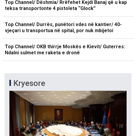
Top Channel/ Dëshmia/ Rrëfehet Kejdi Banaj që u kap
teksa transportonte 4 pistoleta “Glock”
Top Channel/ Durrës, punëtori vdes në kantier/ 40-
vjeçari u transportua në spital, por nuk mbijetoi
Top Channel/ OKB thirrje Moskës e Kievit/ Guterres:
Ndalni sulmet me raketa e dronë
Kryesore