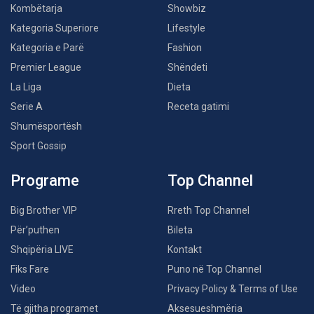
Kombëtarja
Showbiz
Kategoria Superiore
Lifestyle
Kategoria e Parë
Fashion
Premier League
Shëndeti
La Liga
Dieta
Serie A
Receta gatimi
Shumësportësh
Sport Gossip
Programe
Top Channel
Big Brother VIP
Rreth Top Channel
Për’puthen
Bileta
Shqipëria LIVE
Kontakt
Fiks Fare
Puno në Top Channel
Video
Privacy Policy & Terms of Use
Të gjitha programet
Aksesueshmëria