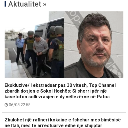
Aktualitet »
Ekskluzive/ I ekstraduar pas 30 vitesh, Top Channel
zbardh dosjen e Sokol Hoxhës: Si sherri për një
kasetofon solli vrasjen e dy vëllezërve në Patos
06/08 22:58
Zbulohet një rafineri kokaine e fshehur mes bimësisë
në Itali, mes të arrestuarve edhe një shqiptar