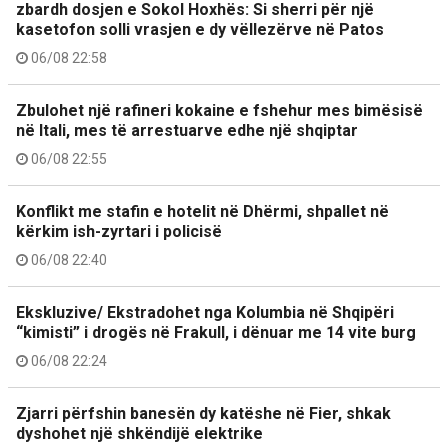
zbardh dosjen e Sokol Hoxhës: Si sherri për një
kasetofon solli vrasjen e dy vëllezërve në Patos
06/08 22:58
Zbulohet një rafineri kokaine e fshehur mes bimësisë
në Itali, mes të arrestuarve edhe një shqiptar
06/08 22:55
Konflikt me stafin e hotelit në Dhërmi, shpallet në
kërkim ish-zyrtari i policisë
06/08 22:40
Ekskluzive/ Ekstradohet nga Kolumbia në Shqipëri
“kimisti” i drogës në Frakull, i dënuar me 14 vite burg
06/08 22:24
Zjarri përfshin banesën dy katëshe në Fier, shkak
dyshohet një shkëndijë elektrike