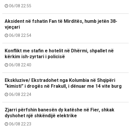
06/08 22:55
Aksident në fshatin Fan të Mirditës, humb jetën 38-
vjeçari
06/08 22:54
Konflikt me stafin e hotelit në Dhërmi, shpallet në
kërkim ish-zyrtari i policisë
06/08 22:40
Ekskluzive/ Ekstradohet nga Kolumbia në Shqipëri
“kimisti” i drogës në Frakull, i dënuar me 14 vite burg
06/08 22:24
Zjarri përfshin banesën dy katëshe në Fier, shkak
dyshohet një shkëndijë elektrike
06/08 22:23