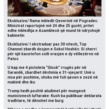
Ekskluzive/ Rama mbledh Qeverinë në Pogradec.
Ministrat raportojnë më 24 dhe 25 gusht, pritet
edhe mbledhja e Asamblesë që mund të ndryshojë
kabinetin
Ekskluzive/ I ekstraduar pas 30 vitesh, Top
Channel zbardh dosjen e Sokol Hoxhës: Si sherri
për një kasetofon solli vrasjen e dy vëllezërve në
Patos
U kap me 4 pistoleta “Glock” rrugës për në
Sarandë, zbardhet dëshmia e 31-vjeçarit: Unë u
nisa për pushime, shoku më futi qesen e zezë në
makinë dhe iku
Trump hedh poshtë aludimet për mungesë
municionesh luftarake: Kush ka publikuar deklarata
tradhtare, të dënohet me burg