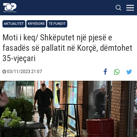
AKTUALITET
KRYESORE
TË FUNDIT
Moti i keq/ Shkëputet një pjesë e
fasadës së pallatit në Korçë, dëmtohet
35-vjeçari
03/11/2023 21:07