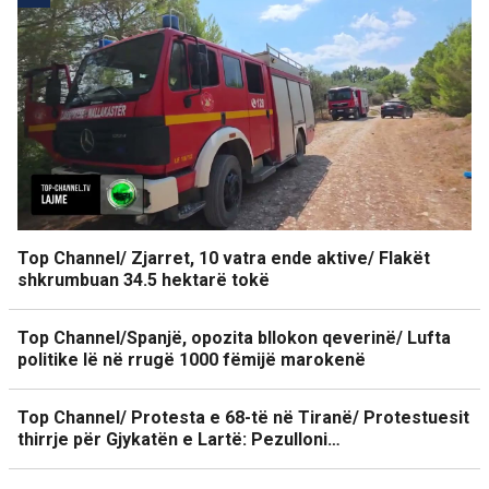
Top Channel/ Zjarret, 10 vatra ende aktive/ Flakët
shkrumbuan 34.5 hektarë tokë
Top Channel/Spanjë, opozita bllokon qeverinë/ Lufta
politike lë në rrugë 1000 fëmijë marokenë
Top Channel/ Protesta e 68-të në Tiranë/ Protestuesit
thirrje për Gjykatën e Lartë: Pezulloni…