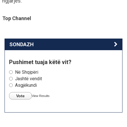
ngjarjes.
Top Channel
SONDAZH
Pushimet tuaja këtë vit?
Në Shqipëri
Jashtë vendit
Asgjëkundi
Vote
View Results