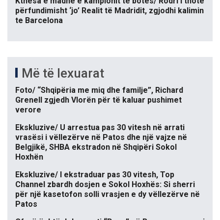
Kthesa e madhe e kampionit të botës/ Rodri i thotë
përfundimisht ‘jo’ Realit të Madridit, zgjodhi kalimin
te Barcelona
Më të lexuarat
Foto/ “Shqipëria me miq dhe familje”, Richard
Grenell zgjedh Vlorën për të kaluar pushimet
verore
Ekskluzive/ U arrestua pas 30 vitesh në arrati
vrasësi i vëllezërve në Patos dhe një vajze në
Belgjikë, SHBA ekstradon në Shqipëri Sokol
Hoxhën
Ekskluzive/ I ekstraduar pas 30 vitesh, Top
Channel zbardh dosjen e Sokol Hoxhës: Si sherri
për një kasetofon solli vrasjen e dy vëllezërve në
Patos