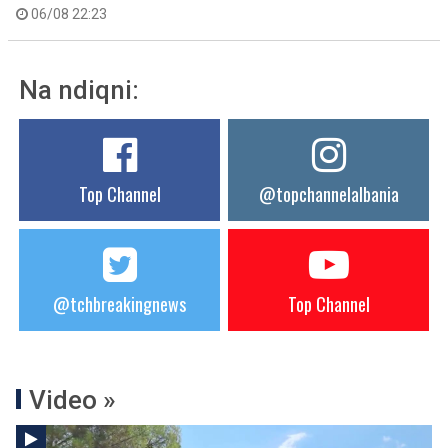
06/08 22:23
Na ndiqni:
Top Channel
@topchannelalbania
@tchbreakingnews
Top Channel
Video »