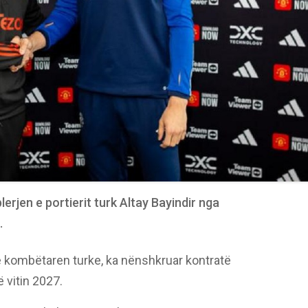
erjen e portierit turk Altay Bayindir nga
.
 me kombëtaren turke, ka nënshkruar kontratë
 vitin 2027.