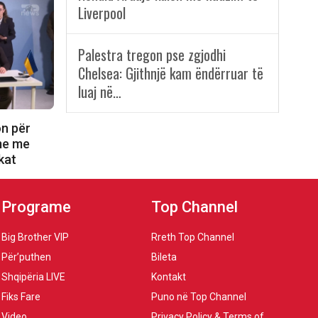
Liverpool
Palestra tregon pse zgjodhi
Chelsea: Gjithnjë kam ëndërruar të
luaj në…
on për
ime me
kat
Programe
Top Channel
Big Brother VIP
Rreth Top Channel
Për’puthen
Bileta
Shqipëria LIVE
Kontakt
Fiks Fare
Puno në Top Channel
Video
Privacy Policy & Terms of