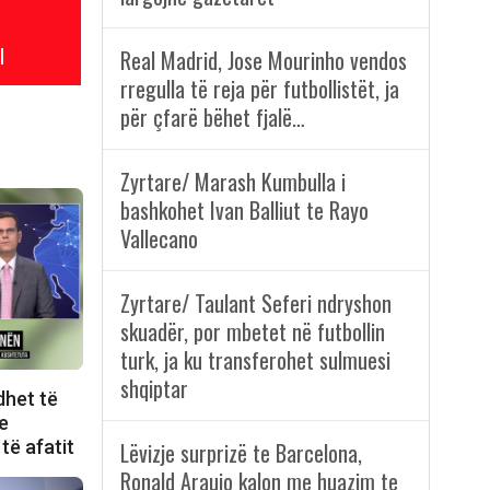
l
Real Madrid, Jose Mourinho vendos
rregulla të reja për futbollistët, ja
për çfarë bëhet fjalë…
Zyrtare/ Marash Kumbulla i
bashkohet Ivan Balliut te Rayo
Vallecano
Zyrtare/ Taulant Seferi ndryshon
skuadër, por mbetet në futbollin
turk, ja ku transferohet sulmuesi
shqiptar
dhet të
e
të afatit
Lëvizje surprizë te Barcelona,
Ronald Araujo kalon me huazim te