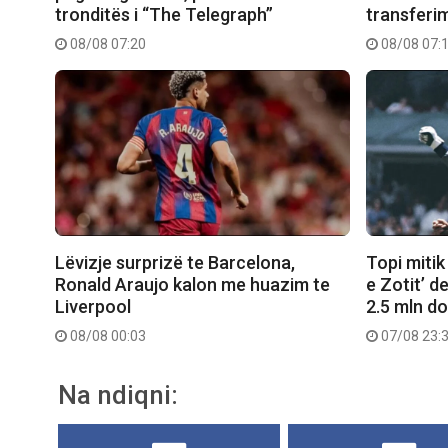
tronditës i “The Telegraph”
transferimi
08/08 07:20
08/08 07:
Lëvizje surprizë te Barcelona,
Topi mitik
Ronald Araujo kalon me huazim te
e Zotit’ d
Liverpool
2.5 mln do
08/08 00:03
07/08 23:
Na ndiqni: