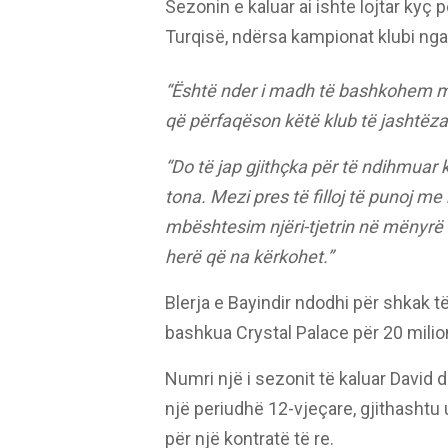
Sezonin e kaluar ai ishte lojtar kyç
Turqisë, ndërsa kampionat klubi nga 
“Është nder i madh të bashkohem me
që përfaqëson këtë klub të jashtëz
“Do të jap gjithçka për të ndihmuar k
tona. Mezi pres të filloj të punoj me
mbështesim njëri-tjetrin në mënyrë q
herë që na kërkohet.”
Blerja e Bayindir ndodhi për shkak të 
bashkua Crystal Palace për 20 milion
Numri një i sezonit të kaluar David de
një periudhë 12-vjeçare, gjithashtu 
për një kontratë të re.