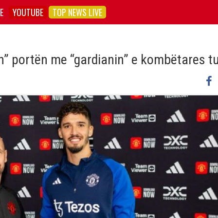
E
YOUTUBE
TOP NEWS LIVE
n” portën me “gardianin” e kombëtares t