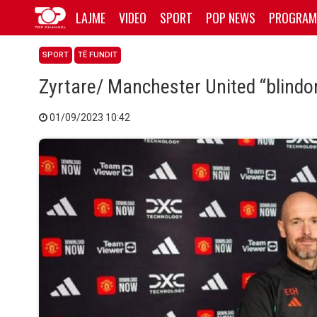
LAJME
VIDEO
SPORT
POP NEWS
PROGRAM
SPORT
TË FUNDIT
Zyrtare/ Manchester United “blindo
01/09/2023 10:42