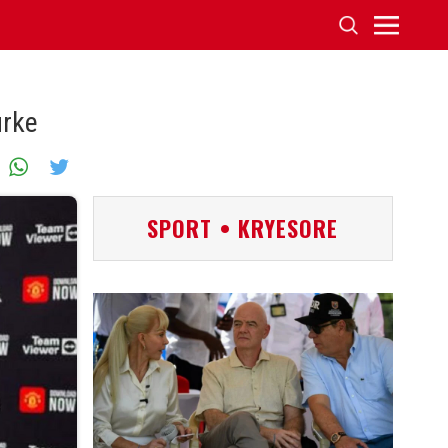
urke
SPORT • KRYESORE