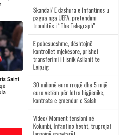
h
Skandal/ E dashura e Infantinos u
pagua nga UEFA, pretendimi
tronditës i “The Telegraph”
E pabesueshme, dështojnë
kontrollet mjekësore, prishet
transferimi i Fisnik Asllanit te
Leipzig
ris Saint
30 milionë euro rrogë dhe 5 mijë
 që
euro vetëm për letra higjienike,
ola
kontrata e çmendur e Salah
Video/ Moment tensioni në
Kolumbi, Infantino hesht, truprojat
largojnë gazetarët