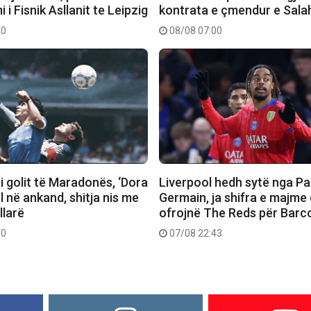
 i Fisnik Asllanit te Leipzig
kontrata e çmendur e Sala
10
08/08 07:00
 i golit të Maradonës, ‘Dora
Liverpool hedh sytë nga Pa
el në ankand, shitja nis me
Germain, ja shifra e majme
llarë
ofrojnë The Reds për Barc
30
07/08 22:43