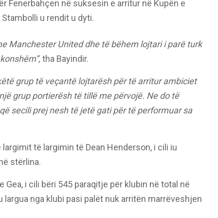
 për Fenerbahçen në suksesin e arritur në Kupën e
Stambolli u rendit u dyti.
 Manchester United dhe të bëhem lojtari i parë turk
akonshëm”,
tha Bayindir.
ëtë grup të veçantë lojtarësh për të arritur ambiciet
 një grup portierësh të tillë me përvojë. Ne do të
ë secili prej nesh të jetë gati për të performuar sa
largimit të largimin të Dean Henderson, i cili iu
ë stërlina.
 Gea, i cili bëri 545 paraqitje për klubin në total në
u largua nga klubi pasi palët nuk arritën marrëveshjen