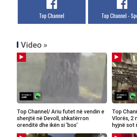
Top Channel
Top Channel - Sp
Video »
Top Channel/ Ariu futet në vendin e
Top Chann
shenjtë në Devoll, shkatërron
Vlorës, 2 
orenditë dhe ikën si ‘bos’
hyjnë sot 