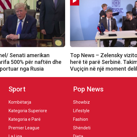
el/ Senati amerikan
Top News – Zelensky vizit
arifa 500% për naftën dhe
herë të parë Serbinë. Tak
mportuar nga Rusia
Vuçiçin në një moment deli
Sport
Pop News
Kombëtarja
Showbiz
Kategoria Superiore
Lifestyle
Kategoria e Parë
Fashion
Premier League
Shëndeti
La Liga
Dieta