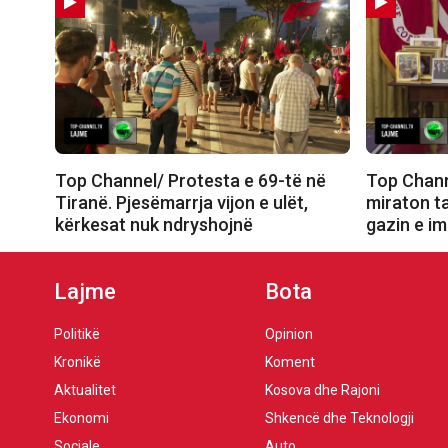
Top Channel/ Protesta e 69-të në
Top Chann
Tiranë. Pjesëmarrja vijon e ulët,
miraton t
kërkesat nuk ndryshojnë
gazin e i
Lajme
Bota
Politikë
Opinion
Kronikë
Koment
Aktualitet
Kosova dhe Rajoni
Ekonomi
Shkencë dhe Teknologji
Sociale
Auto