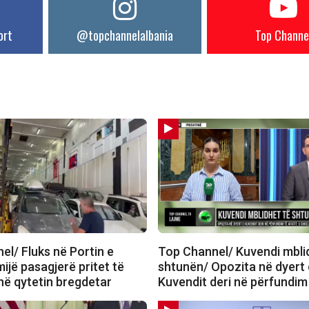
ort
@topchannelalbania
Top Channe
el/ Fluks në Portin e
Top Channel/ Kuvendi mbli
mijë pasagjerë pritet të
shtunën/ Opozita në dyert 
në qytetin bregdetar
Kuvendit deri në përfundim 