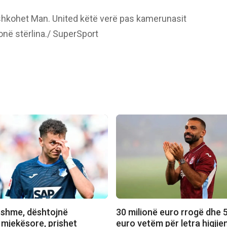
bashkohet Man. United këtë verë pas kamerunasit
onë stërlina./ SuperSport
shme, dështojnë
30 milionë euro rrogë dhe 5
 mjekësore, prishet
euro vetëm për letra higjien