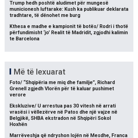
Trump hedh poshtë aludimet për mungesë
municionesh luftarake: Kush ka publikuar deklarata
tradhtare, të dënohet me burg
Kthesa e madhe e kampionit të botës/ Rodri i thotë
përfundimisht ‘jo’ Realit të Madridit, zgjodhi kalimin
te Barcelona
Më të lexuarat
Foto/ “Shqipëria me miq dhe familje”, Richard
Grenell zgjedh Vlorën për të kaluar pushimet
verore
Ekskluzive/ U arrestua pas 30 vitesh në arrati
vrasësi i vëllezërve në Patos dhe një vajze në
Belgjikë, SHBA ekstradon në Shqipëri Sokol
Hoxhën
Marrëveshja që ndryshon lojën në Mesdhe, Franca