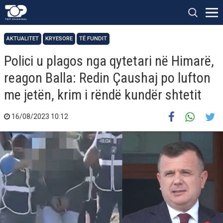
AKTUALITET
KRYESORE
TË FUNDIT
Polici u plagos nga qytetari në Himarë,
reagon Balla: Redin Çaushaj po lufton
me jetën, krim i rëndë kundër shtetit
16/08/2023 10:12