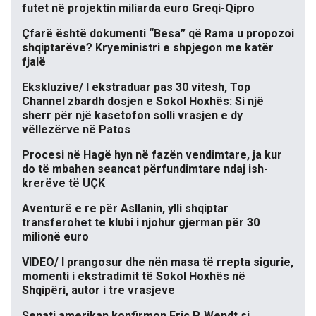
futet në projektin miliarda euro Greqi-Qipro
Çfarë është dokumenti “Besa” që Rama u propozoi
shqiptarëve? Kryeministri e shpjegon me katër
fjalë
Ekskluzive/ I ekstraduar pas 30 vitesh, Top
Channel zbardh dosjen e Sokol Hoxhës: Si një
sherr për një kasetofon solli vrasjen e dy
vëllezërve në Patos
Procesi në Hagë hyn në fazën vendimtare, ja kur
do të mbahen seancat përfundimtare ndaj ish-
krerëve të UÇK
Aventurë e re për Asllanin, ylli shqiptar
transferohet te klubi i njohur gjerman për 30
milionë euro
VIDEO/ I prangosur dhe nën masa të rrepta sigurie,
momenti i ekstradimit të Sokol Hoxhës në
Shqipëri, autor i tre vrasjeve
Senati amerikan konfirmon Eric P. Wendt si