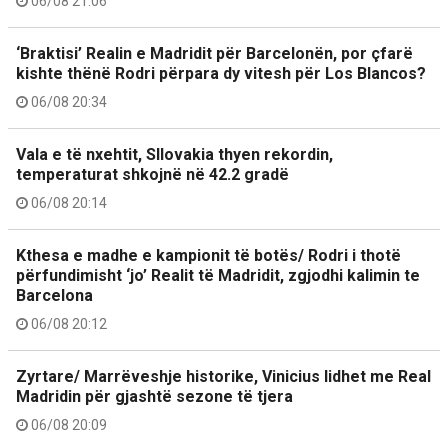
06/08 21:06
‘Braktisi’ Realin e Madridit për Barcelonën, por çfarë
kishte thënë Rodri përpara dy vitesh për Los Blancos?
06/08 20:34
Vala e të nxehtit, Sllovakia thyen rekordin,
temperaturat shkojnë në 42.2 gradë
06/08 20:14
Kthesa e madhe e kampionit të botës/ Rodri i thotë
përfundimisht ‘jo’ Realit të Madridit, zgjodhi kalimin te
Barcelona
06/08 20:12
Zyrtare/ Marrëveshje historike, Vinicius lidhet me Real
Madridin për gjashtë sezone të tjera
06/08 20:09