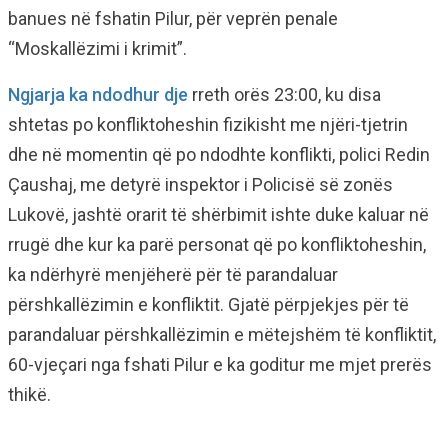
banues në fshatin Pilur, për veprën penale
“Moskallëzimi i krimit”.
Ngjarja ka ndodhur dje
rreth orës 23:00, ku disa
shtetas po konfliktoheshin fizikisht me njëri-tjetrin
dhe në momentin që po ndodhte konflikti, polici Redin
Çaushaj, me detyrë inspektor i Policisë së zonës
Lukovë, jashtë orarit të shërbimit ishte duke kaluar në
rrugë dhe kur ka parë personat që po konfliktoheshin,
ka ndërhyrë menjëherë për të parandaluar
përshkallëzimin e konfliktit. Gjatë përpjekjes për të
parandaluar përshkallëzimin e mëtejshëm të konfliktit,
60-vjeçari nga fshati Pilur e ka goditur me mjet prerës
thikë.