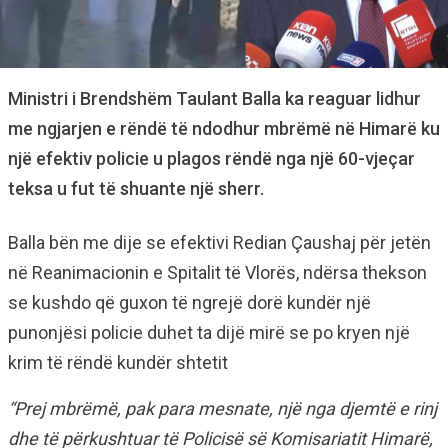
Ministri i Brendshëm Taulant Balla ka reaguar lidhur
me ngjarjen e rëndë të ndodhur mbrëmë në Himarë ku
një efektiv policie u plagos rëndë nga një 60-vjeçar
teksa u fut të shuante një sherr.
Balla bën me dije se efektivi Redian Çaushaj për jetën
në Reanimacionin e Spitalit të Vlorës, ndërsa thekson
se kushdo që guxon të ngrejë dorë kundër një
punonjësi policie duhet ta dijë mirë se po kryen një
krim të rëndë kundër shtetit
“Prej mbrëmë, pak para mesnate, një nga djemtë e rinj
dhe të përkushtuar të Policisë së Komisariatit Himarë,