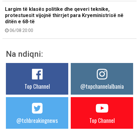
Largim të klasës politike dhe qeveri teknike,
protestuesit vijojnë thirrjet para Kryeministrisë në
ditën e 68-të
06/08 20:00
Na ndiqni:
Top Channel
@topchannelalbania
@tchbreakingnews
Top Channel