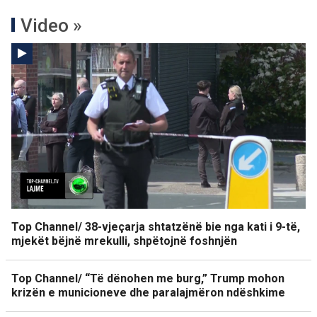
Video »
Top Channel/ 38-vjeçarja shtatzënë bie nga kati i 9-të,
mjekët bëjnë mrekulli, shpëtojnë foshnjën
Top Channel/ “Të dënohen me burg,” Trump mohon
krizën e municioneve dhe paralajmëron ndëshkime