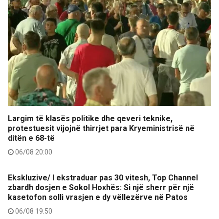
Largim të klasës politike dhe qeveri teknike,
protestuesit vijojnë thirrjet para Kryeministrisë në
ditën e 68-të
06/08 20:00
Ekskluzive/ I ekstraduar pas 30 vitesh, Top Channel
zbardh dosjen e Sokol Hoxhës: Si një sherr për një
kasetofon solli vrasjen e dy vëllezërve në Patos
06/08 19:50