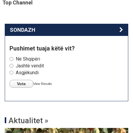
Top Channel
SONDAZH
Pushimet tuaja këtë vit?
Në Shqipëri
Jashtë vendit
Asgjëkundi
Vote
View Results
Aktualitet »