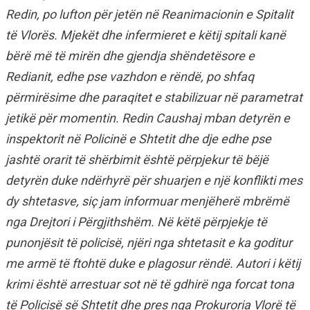
Redin, po lufton për jetën në Reanimacionin e Spitalit
të Vlorës. Mjekët dhe infermieret e këtij spitali kanë
bërë më të mirën dhe gjendja shëndetësore e
Redianit, edhe pse vazhdon e rëndë, po shfaq
përmirësime dhe paraqitet e stabilizuar në parametrat
jetikë për momentin. Redin Caushaj mban detyrën e
inspektorit në Policinë e Shtetit dhe dje edhe pse
jashtë orarit të shërbimit është përpjekur të bëjë
detyrën duke ndërhyrë për shuarjen e një konflikti mes
dy shtetasve, siç jam informuar menjëherë mbrëmë
nga Drejtori i Përgjithshëm. Në këtë përpjekje të
punonjësit të policisë, njëri nga shtetasit e ka goditur
me armë të ftohtë duke e plagosur rëndë. Autori i këtij
krimi është arrestuar sot në të gdhirë nga forcat tona
të Policisë së Shtetit dhe pres nga Prokuroria Vlorë të