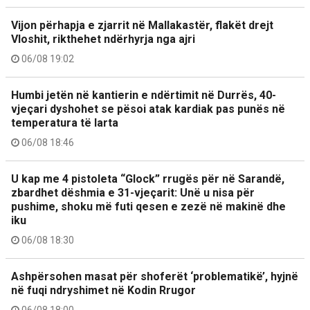
Vijon përhapja e zjarrit në Mallakastër, flakët drejt
Vloshit, rikthehet ndërhyrja nga ajri
06/08 19:02
Humbi jetën në kantierin e ndërtimit në Durrës, 40-
vjeçari dyshohet se pësoi atak kardiak pas punës në
temperatura të larta
06/08 18:46
U kap me 4 pistoleta “Glock” rrugës për në Sarandë,
zbardhet dëshmia e 31-vjeçarit: Unë u nisa për
pushime, shoku më futi qesen e zezë në makinë dhe
iku
06/08 18:30
Ashpërsohen masat për shoferët ‘problematikë’, hyjnë
në fuqi ndryshimet në Kodin Rrugor