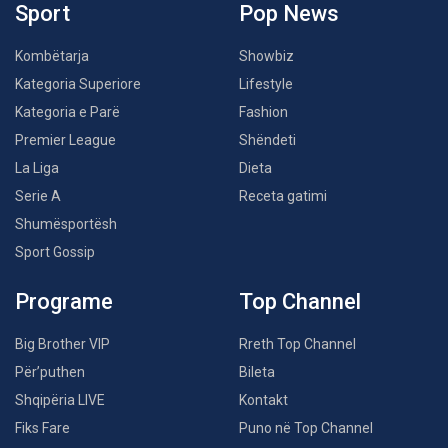
Sport
Pop News
Kombëtarja
Showbiz
Kategoria Superiore
Lifestyle
Kategoria e Parë
Fashion
Premier League
Shëndeti
La Liga
Dieta
Serie A
Receta gatimi
Shumësportësh
Sport Gossip
Programe
Top Channel
Big Brother VIP
Rreth Top Channel
Për’puthen
Bileta
Shqipëria LIVE
Kontakt
Fiks Fare
Puno në Top Channel