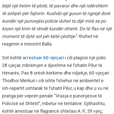
bëjë një hetim të plotë, të pavarur dhe një ndërshkim
të ashpër për fajtorin. Kushdo që guxon të ngrejë dorë
kundër një punonjësi policie duhet ta dijë mirë se po
kryen një krim të rëndë kundër shtetit. Do të flas në një
moment të dytë sot për këtë çështje
.”-thuhet në
reagimin e ministrit Balla.
Sot është
arrestuar 60-vjeçari
i cili plagosi një polic
28 vjeçar, mbrëmjen e djeshme në fshatin Pilur të
Himarës. Pas 8 orësh kërkime dhe ndjekje, 60-vjeçari
Thodhor Mërkuri i cili ishte fshehur në ambientet e
ish-repartit ushtarak të fshatit Pilur, u kap dhe u vu në
pranga për veprën penale “Vrasja e punonjësve të
Policisë së Shtetit”, mbetur në tentativë. Gjithashtu,
është arrestuar në flagrancë shtetasi A. P., 39 vjeç,