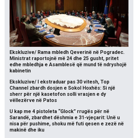
Ekskluzive/ Rama mbledh Qeverinë në Pogradec.
Ministrat raportojnë më 24 dhe 25 gusht, pritet
edhe mbledhja e Asamblesë që mund të ndryshojë
kabinetin
Ekskluzive/ I ekstraduar pas 30 vitesh, Top
Channel zbardh dosjen e Sokol Hoxhës: Si një
sherr për një kasetofon solli vrasjen e dy
vëllezërve në Patos
U kap me 4 pistoleta “Glock” rrugës për në
Sarandë, zbardhet dëshmia e 31-vjeçarit: Unë u
nisa për pushime, shoku më futi qesen e zezë në
makinë dhe iku