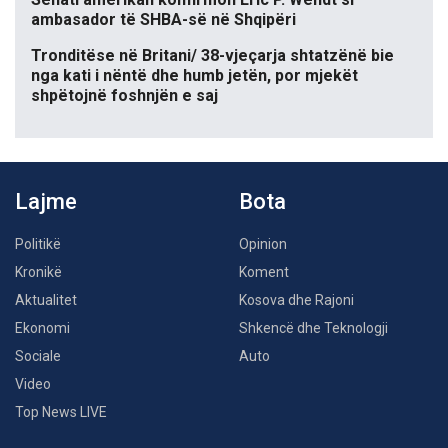
ambasador të SHBA-së në Shqipëri
Tronditëse në Britani/ 38-vjeçarja shtatzënë bie
nga kati i nëntë dhe humb jetën, por mjekët
shpëtojnë foshnjën e saj
Lajme
Bota
Politikë
Opinion
Kronikë
Koment
Aktualitet
Kosova dhe Rajoni
Ekonomi
Shkencë dhe Teknologji
Sociale
Auto
Video
Top News LIVE