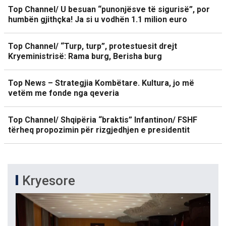
Top Channel/ U besuan “punonjësve të sigurisë”, por
humbën gjithçka! Ja si u vodhën 1.1 milion euro
Top Channel/ “Turp, turp”, protestuesit drejt
Kryeministrisë: Rama burg, Berisha burg
Top News – Strategjia Kombëtare. Kultura, jo më
vetëm me fonde nga qeveria
Top Channel/ Shqipëria “braktis” Infantinon/ FSHF
tërheq propozimin për rizgjedhjen e presidentit
Kryesore