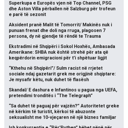
Superkupa e Europës vjen në Top Channel, PSG
dhe Aston Villa përballen në Salzburg për trofeun
e parë të sezonit
Aksident pranë Malit të Tomorrit/ Makinës nuk i
punuan frenat dhe doli nga rruga, plagosen 7
persona, dy në gjendje të rëndë te Trauma
Ekstradimi në Shqipëri i Sokol Hoxhës, Ambasada
Amerikane: SHBA nuk është strehë për ata që
keqpërdorin emigracioni për t’i shpëtuar ligjit
“Kthehu në Shqipëri”/ Sulm racist në rrjetet
sociale ndaj gazetarit grek me origjinë shqiptare:
Je mysafir këtu, nuk duhet të flasësh
Skandal/ E dashura e Infantinos u pagua nga UEFA,
pretendimi tronditës i “The Telegraph”
“Sa duhet të paguaj për vajzën?” Autoritetet greke
në kërkim të turistit, kërkoi të abuzonte
seksualisht me 10-vjeçaren në një biznes familjar
Ish konkurrentja e “Për’Puthen” bëhet nënë për