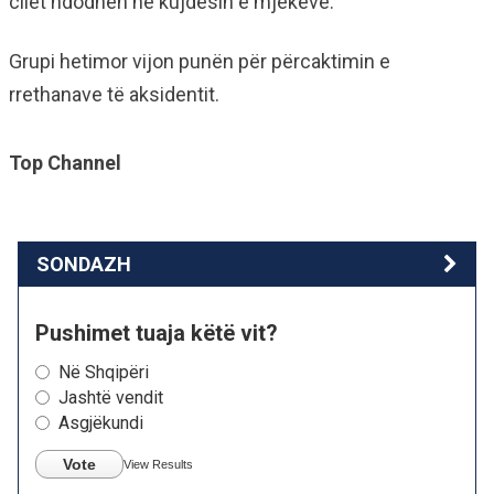
cilët ndodhen në kujdesin e mjekëve.
Grupi hetimor vijon punën për përcaktimin e
rrethanave të aksidentit.
Top Channel
SONDAZH
Pushimet tuaja këtë vit?
Në Shqipëri
Jashtë vendit
Asgjëkundi
Vote
View Results