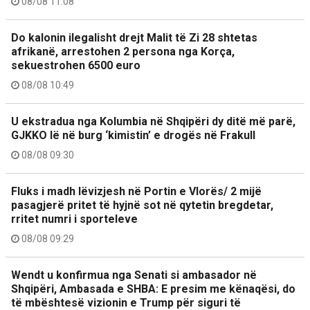
08/08 11:08
Do kalonin ilegalisht drejt Malit të Zi 28 shtetas
afrikanë, arrestohen 2 persona nga Korça,
sekuestrohen 6500 euro
08/08 10:49
U ekstradua nga Kolumbia në Shqipëri dy ditë më parë,
GJKKO lë në burg ‘kimistin’ e drogës në Frakull
08/08 09:30
Fluks i madh lëvizjesh në Portin e Vlorës/ 2 mijë
pasagjerë pritet të hyjnë sot në qytetin bregdetar,
rritet numri i sporteleve
08/08 09:29
Wendt u konfirmua nga Senati si ambasador në
Shqipëri, Ambasada e SHBA: E presim me kënaqësi, do
të mbështesë vizionin e Trump për siguri të