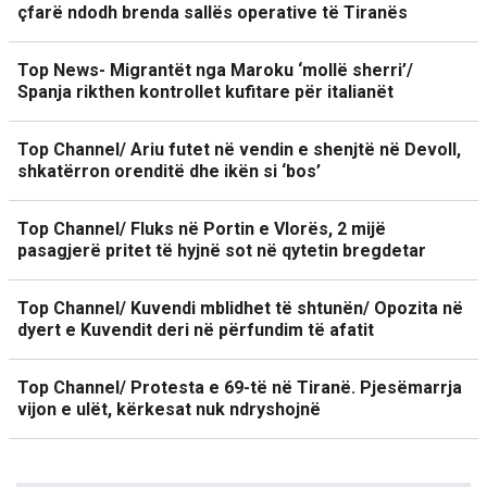
çfarë ndodh brenda sallës operative të Tiranës
Top News- Migrantët nga Maroku ‘mollë sherri’/
Spanja rikthen kontrollet kufitare për italianët
Top Channel/ Ariu futet në vendin e shenjtë në Devoll,
shkatërron orenditë dhe ikën si ‘bos’
Top Channel/ Fluks në Portin e Vlorës, 2 mijë
pasagjerë pritet të hyjnë sot në qytetin bregdetar
Top Channel/ Kuvendi mblidhet të shtunën/ Opozita në
dyert e Kuvendit deri në përfundim të afatit
Top Channel/ Protesta e 69-të në Tiranë. Pjesëmarrja
vijon e ulët, kërkesat nuk ndryshojnë