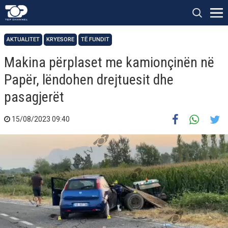
AKTUALITET
KRYESORE
TË FUNDIT
Makina përplaset me kamionçinën në
Papër, lëndohen drejtuesit dhe
pasagjerët
15/08/2023 09:40