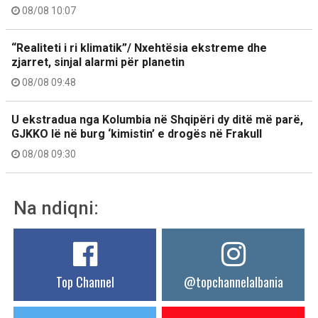
08/08 10:07
“Realiteti i ri klimatik”/ Nxehtësia ekstreme dhe
zjarret, sinjal alarmi për planetin
08/08 09:48
U ekstradua nga Kolumbia në Shqipëri dy ditë më parë,
GJKKO lë në burg ‘kimistin’ e drogës në Frakull
08/08 09:30
Na ndiqni:
Top Channel
@topchannelalbania