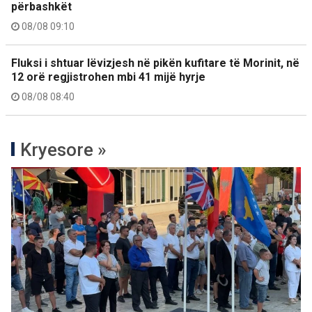
përbashkët
08/08 09:10
Fluksi i shtuar lëvizjesh në pikën kufitare të Morinit, në
12 orë regjistrohen mbi 41 mijë hyrje
08/08 08:40
Kryesore »