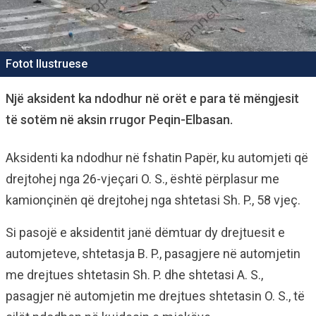
Fotot Ilustruese
Një aksident ka ndodhur në orët e para të mëngjesit
të sotëm në aksin rrugor Peqin-Elbasan.
Aksidenti ka ndodhur në fshatin Papër, ku automjeti që
drejtohej nga 26-vjeçari O. S., është përplasur me
kamionçinën që drejtohej nga shtetasi Sh. P., 58 vjeç.
Si pasojë e aksidentit janë dëmtuar dy drejtuesit e
automjeteve, shtetasja B. P., pasagjere në automjetin
me drejtues shtetasin Sh. P. dhe shtetasi A. S.,
pasagjer në automjetin me drejtues shtetasin O. S., të