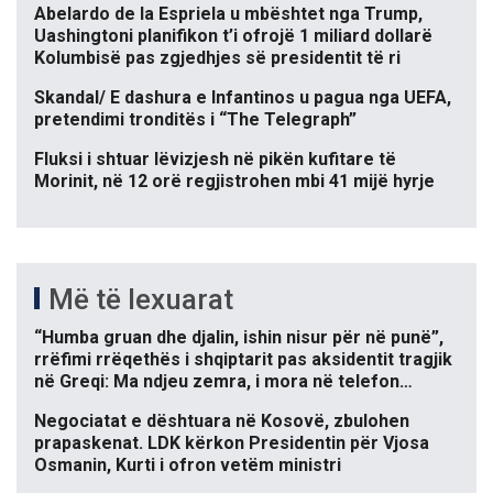
Abelardo de la Espriela u mbështet nga Trump,
Uashingtoni planifikon t’i ofrojë 1 miliard dollarë
Kolumbisë pas zgjedhjes së presidentit të ri
Skandal/ E dashura e Infantinos u pagua nga UEFA,
pretendimi tronditës i “The Telegraph”
Fluksi i shtuar lëvizjesh në pikën kufitare të
Morinit, në 12 orë regjistrohen mbi 41 mijë hyrje
Më të lexuarat
“Humba gruan dhe djalin, ishin nisur për në punë”,
rrëfimi rrëqethës i shqiptarit pas aksidentit tragjik
në Greqi: Ma ndjeu zemra, i mora në telefon…
Negociatat e dështuara në Kosovë, zbulohen
prapaskenat. LDK kërkon Presidentin për Vjosa
Osmanin, Kurti i ofron vetëm ministri