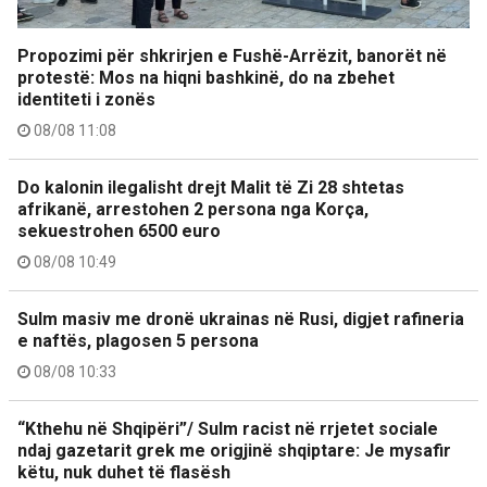
Propozimi për shkrirjen e Fushë-Arrëzit, banorët në
protestë: Mos na hiqni bashkinë, do na zbehet
identiteti i zonës
08/08 11:08
Do kalonin ilegalisht drejt Malit të Zi 28 shtetas
afrikanë, arrestohen 2 persona nga Korça,
sekuestrohen 6500 euro
08/08 10:49
Sulm masiv me dronë ukrainas në Rusi, digjet rafineria
e naftës, plagosen 5 persona
08/08 10:33
“Kthehu në Shqipëri”/ Sulm racist në rrjetet sociale
ndaj gazetarit grek me origjinë shqiptare: Je mysafir
këtu, nuk duhet të flasësh