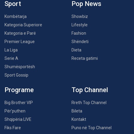
Sport
Pop News
Kombëtarja
Showbiz
Kategoria Superiore
Lifestyle
Kategoria e Parë
Fashion
Premier League
Shëndeti
La Liga
Dieta
Serie A
Receta gatimi
Shumësportësh
Sport Gossip
Programe
Top Channel
Big Brother VIP
Rreth Top Channel
Për’puthen
Bileta
Shqipëria LIVE
Kontakt
Fiks Fare
Puno në Top Channel