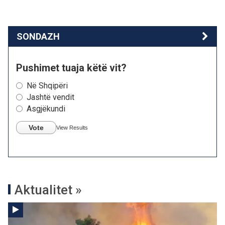
SONDAZH
Pushimet tuaja këtë vit?
Në Shqipëri
Jashtë vendit
Asgjëkundi
Vote
View Results
Aktualitet »