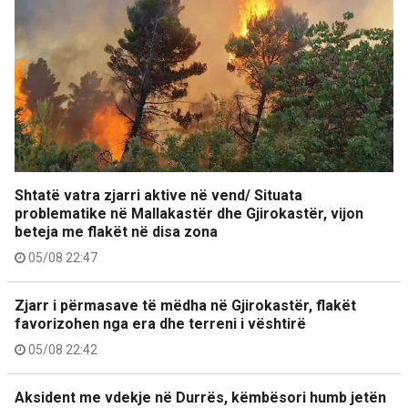
Shtatë vatra zjarri aktive në vend/ Situata
problematike në Mallakastër dhe Gjirokastër, vijon
beteja me flakët në disa zona
05/08 22:47
Zjarr i përmasave të mëdha në Gjirokastër, flakët
favorizohen nga era dhe terreni i vështirë
05/08 22:42
Aksident me vdekje në Durrës, këmbësori humb jetën