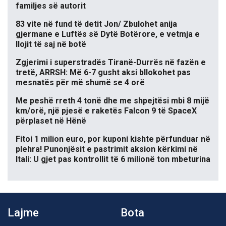
familjes së autorit
83 vite në fund të detit Jon/ Zbulohet anija
gjermane e Luftës së Dytë Botërore, e vetmja e
llojit të saj në botë
Zgjerimi i superstradës Tiranë-Durrës në fazën e
tretë, ARRSH: Më 6-7 gusht aksi bllokohet pas
mesnatës për më shumë se 4 orë
Me peshë rreth 4 tonë dhe me shpejtësi mbi 8 mijë
km/orë, një pjesë e raketës Falcon 9 të SpaceX
përplaset në Hënë
Fitoi 1 milion euro, por kuponi kishte përfunduar në
plehra! Punonjësit e pastrimit aksion kërkimi në
Itali: U gjet pas kontrollit të 6 milionë ton mbeturina
Lajme
Bota