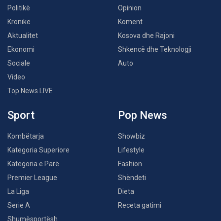
Politikë
Opinion
Kronikë
Koment
Aktualitet
Kosova dhe Rajoni
Ekonomi
Shkencë dhe Teknologji
Sociale
Auto
Video
Top News LIVE
Sport
Pop News
Kombëtarja
Showbiz
Kategoria Superiore
Lifestyle
Kategoria e Parë
Fashion
Premier League
Shëndeti
La Liga
Dieta
Serie A
Receta gatimi
Shumësportësh