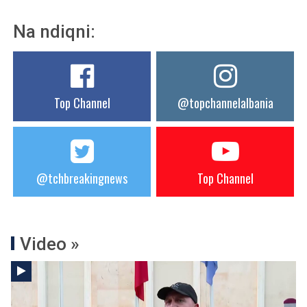
Na ndiqni:
Top Channel
@topchannelalbania
@tchbreakingnews
Top Channel
Video »