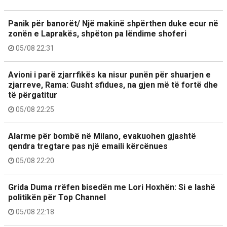
Panik për banorët/ Një makinë shpërthen duke ecur në
zonën e Laprakës, shpëton pa lëndime shoferi
05/08 22:31
Avioni i parë zjarrfikës ka nisur punën për shuarjen e
zjarreve, Rama: Gusht sfidues, na gjen më të fortë dhe
të përgatitur
05/08 22:25
Alarme për bombë në Milano, evakuohen gjashtë
qendra tregtare pas një emaili kërcënues
05/08 22:20
Grida Duma rrëfen bisedën me Lori Hoxhën: Si e lashë
politikën për Top Channel
05/08 22:18