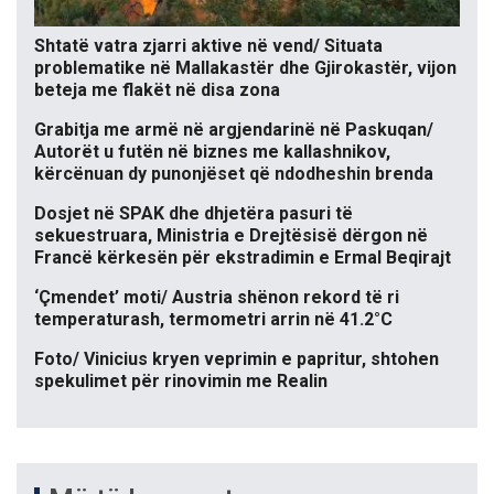
Shtatë vatra zjarri aktive në vend/ Situata
problematike në Mallakastër dhe Gjirokastër, vijon
beteja me flakët në disa zona
Grabitja me armë në argjendarinë në Paskuqan/
Autorët u futën në biznes me kallashnikov,
kërcënuan dy punonjëset që ndodheshin brenda
Dosjet në SPAK dhe dhjetëra pasuri të
sekuestruara, Ministria e Drejtësisë dërgon në
Francë kërkesën për ekstradimin e Ermal Beqirajt
‘Çmendet’ moti/ Austria shënon rekord të ri
temperaturash, termometri arrin në 41.2°C
Foto/ Vinicius kryen veprimin e papritur, shtohen
spekulimet për rinovimin me Realin