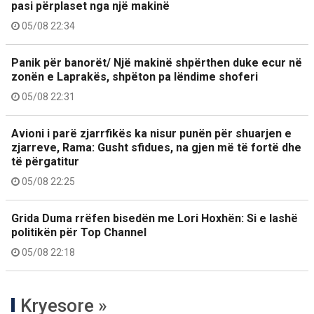
pasi përplaset nga një makinë
05/08 22:34
Panik për banorët/ Një makinë shpërthen duke ecur në
zonën e Laprakës, shpëton pa lëndime shoferi
05/08 22:31
Avioni i parë zjarrfikës ka nisur punën për shuarjen e
zjarreve, Rama: Gusht sfidues, na gjen më të fortë dhe
të përgatitur
05/08 22:25
Grida Duma rrëfen bisedën me Lori Hoxhën: Si e lashë
politikën për Top Channel
05/08 22:18
Kryesore »