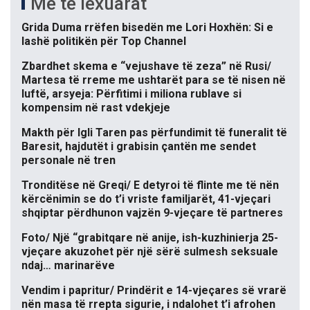
Më të lexuarat
Grida Duma rrëfen bisedën me Lori Hoxhën: Si e
lashë politikën për Top Channel
Zbardhet skema e “vejushave të zeza” në Rusi/
Martesa të rreme me ushtarët para se të nisen në
luftë, arsyeja: Përfitimi i miliona rublave si
kompensim në rast vdekjeje
Makth për Igli Taren pas përfundimit të funeralit të
Baresit, hajdutët i grabisin çantën me sendet
personale në tren
Tronditëse në Greqi/ E detyroi të flinte me të nën
kërcënimin se do t’i vriste familjarët, 41-vjeçari
shqiptar përdhunon vajzën 9-vjeçare të partneres
Foto/ Një “grabitqare në anije, ish-kuzhinierja 25-
vjeçare akuzohet për një sërë sulmesh seksuale
ndaj… marinarëve
Vendim i papritur/ Prindërit e 14-vjeçares së vrarë
nën masa të rrepta sigurie, i ndalohet t’i afrohen