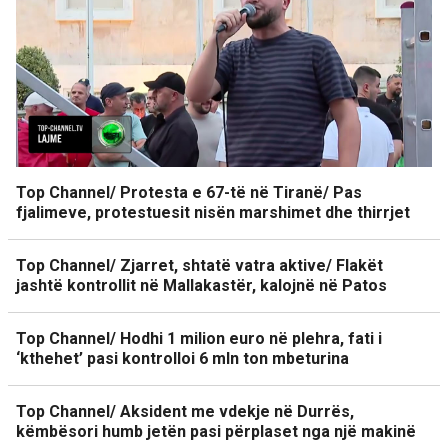
Top Channel/ Protesta e 67-të në Tiranë/ Pas
fjalimeve, protestuesit nisën marshimet dhe thirrjet
Top Channel/ Zjarret, shtatë vatra aktive/ Flakët
jashtë kontrollit në Mallakastër, kalojnë në Patos
Top Channel/ Hodhi 1 milion euro në plehra, fati i
‘kthehet’ pasi kontrolloi 6 mln ton mbeturina
Top Channel/ Aksident me vdekje në Durrës,
këmbësori humb jetën pasi përplaset nga një makinë