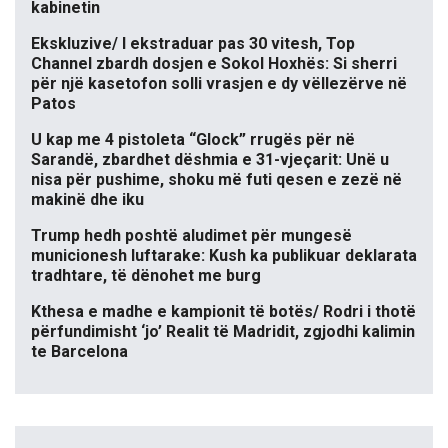
kabinetin
Ekskluzive/ I ekstraduar pas 30 vitesh, Top
Channel zbardh dosjen e Sokol Hoxhës: Si sherri
për një kasetofon solli vrasjen e dy vëllezërve në
Patos
U kap me 4 pistoleta “Glock” rrugës për në
Sarandë, zbardhet dëshmia e 31-vjeçarit: Unë u
nisa për pushime, shoku më futi qesen e zezë në
makinë dhe iku
Trump hedh poshtë aludimet për mungesë
municionesh luftarake: Kush ka publikuar deklarata
tradhtare, të dënohet me burg
Kthesa e madhe e kampionit të botës/ Rodri i thotë
përfundimisht ‘jo’ Realit të Madridit, zgjodhi kalimin
te Barcelona