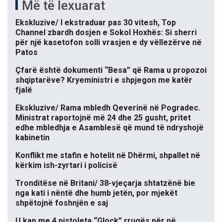
Më të lexuarat
Ekskluzive/ I ekstraduar pas 30 vitesh, Top
Channel zbardh dosjen e Sokol Hoxhës: Si sherri
për një kasetofon solli vrasjen e dy vëllezërve në
Patos
Çfarë është dokumenti “Besa” që Rama u propozoi
shqiptarëve? Kryeministri e shpjegon me katër
fjalë
Ekskluzive/ Rama mbledh Qeverinë në Pogradec.
Ministrat raportojnë më 24 dhe 25 gusht, pritet
edhe mbledhja e Asamblesë që mund të ndryshojë
kabinetin
Konflikt me stafin e hotelit në Dhërmi, shpallet në
kërkim ish-zyrtari i policisë
Tronditëse në Britani/ 38-vjeçarja shtatzënë bie
nga kati i nëntë dhe humb jetën, por mjekët
shpëtojnë foshnjën e saj
U kap me 4 pistoleta “Glock” rrugës për në