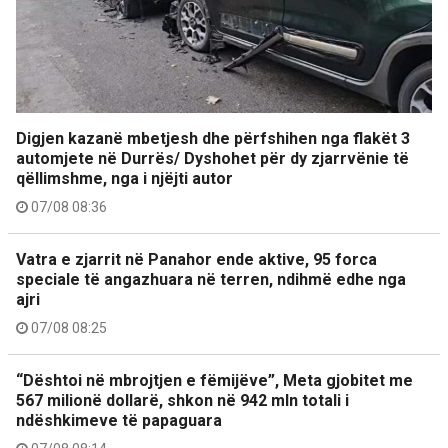
Digjen kazanë mbetjesh dhe përfshihen nga flakët 3
automjete në Durrës/ Dyshohet për dy zjarrvënie të
qëllimshme, nga i njëjti autor
07/08 08:36
Vatra e zjarrit në Panahor ende aktive, 95 forca
speciale të angazhuara në terren, ndihmë edhe nga
ajri
07/08 08:25
“Dështoi në mbrojtjen e fëmijëve”, Meta gjobitet me
567 milionë dollarë, shkon në 942 mln totali i
ndëshkimeve të papaguara