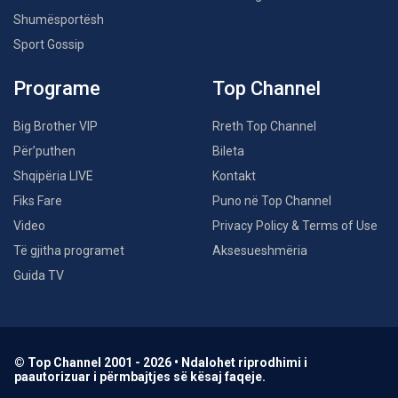
Shumësportësh
Sport Gossip
Programe
Top Channel
Big Brother VIP
Rreth Top Channel
Për’puthen
Bileta
Shqipëria LIVE
Kontakt
Fiks Fare
Puno në Top Channel
Video
Privacy Policy & Terms of Use
Të gjitha programet
Aksesueshmëria
Guida TV
© Top Channel 2001 - 2026 • Ndalohet riprodhimi i
paautorizuar i përmbajtjes së kësaj faqeje.