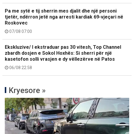
Pa me sytë e tij sherrin mes djalit dhe një personi
tjetër, ndërron jetë nga arresti kardiak 69-vjeçari në
Roskovec
07/08 07:00
Ekskluzive/ I ekstraduar pas 30 vitesh, Top Channel
zbardh dosjen e Sokol Hoxhës: Si sherri për një
kasetofon solli vrasjen e dy vëllezërve në Patos
06/08 22:58
Kryesore »