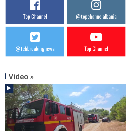
Top Channel
@topchannelalbania
@tchbreakingnews
Top Channel
Video »