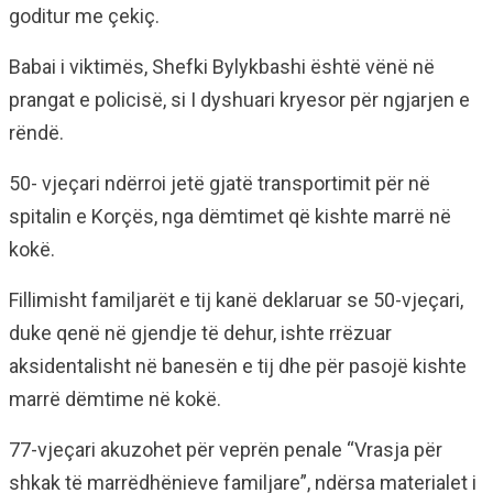
goditur me çekiç.
Babai i viktimës, Shefki Bylykbashi është vënë në
prangat e policisë, si I dyshuari kryesor për ngjarjen e
rëndë.
50- vjeçari ndërroi jetë gjatë transportimit për në
spitalin e Korçës, nga dëmtimet që kishte marrë në
kokë.
Fillimisht familjarët e tij kanë deklaruar se 50-vjeçari,
duke qenë në gjendje të dehur, ishte rrëzuar
aksidentalisht në banesën e tij dhe për pasojë kishte
marrë dëmtime në kokë.
77-vjeçari akuzohet për veprën penale “Vrasja për
shkak të marrëdhënieve familjare”, ndërsa materialet i