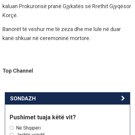
kaluan Prokurorisë pranë Gjykatës së Rrethit Gjyqësor
Korçë.
Banorët të veshur me të zeza dhe me lule në duar
kanë shkuar në ceremoninë mortore.
Top Channel
SONDAZH
Pushimet tuaja këtë vit?
Në Shqipëri
Jashtë vendit