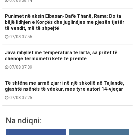
07/08 08:14
Punimet në aksin Elbasan-Qafë Thanë, Rama: Do ta
bëjë lidhjen e Korçës dhe juglindjes me pjesën tjetër
të vendit, më të shpejtë
07/08 07:56
Java mbyllet me temperatura të larta, sa pritet të
shënojë termometri këtë të premte
07/08 07:39
Të shtëna me armë zjarri në një shkollë në Tajlandë,
gjashtë nxënës të vdekur, mes tyre autori 14-vjeçar
07/08 07:25
Na ndiqni: