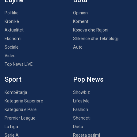
Politikë
Opinion
Kronikë
Koment
Aktualitet
Kosova dhe Rajoni
Ekonomi
Shkencë dhe Teknologji
Sociale
Auto
Video
Top News LIVE
Sport
Pop News
Kombëtarja
Showbiz
Kategoria Superiore
Lifestyle
Kategoria e Parë
Fashion
Premier League
Shëndeti
La Liga
Dieta
Serie A
Receta gatimi