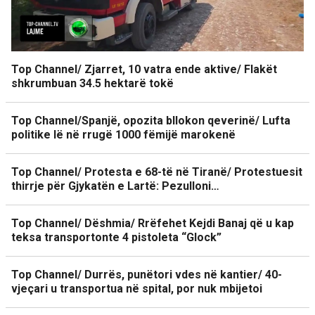
Top Channel/ Zjarret, 10 vatra ende aktive/ Flakët
shkrumbuan 34.5 hektarë tokë
Top Channel/Spanjë, opozita bllokon qeverinë/ Lufta
politike lë në rrugë 1000 fëmijë marokenë
Top Channel/ Protesta e 68-të në Tiranë/ Protestuesit
thirrje për Gjykatën e Lartë: Pezulloni…
Top Channel/ Dëshmia/ Rrëfehet Kejdi Banaj që u kap
teksa transportonte 4 pistoleta “Glock”
Top Channel/ Durrës, punëtori vdes në kantier/ 40-
vjeçari u transportua në spital, por nuk mbijetoi