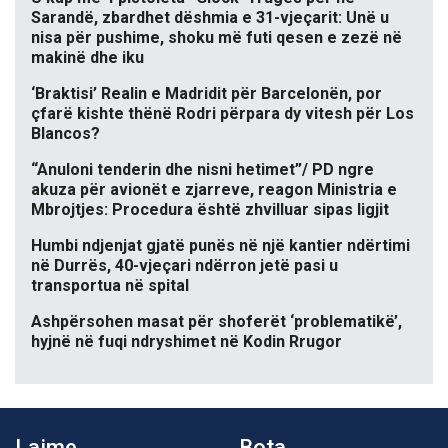
Sarandë, zbardhet dëshmia e 31-vjeçarit: Unë u
nisa për pushime, shoku më futi qesen e zezë në
makinë dhe iku
‘Braktisi’ Realin e Madridit për Barcelonën, por
çfarë kishte thënë Rodri përpara dy vitesh për Los
Blancos?
“Anuloni tenderin dhe nisni hetimet”/ PD ngre
akuza për avionët e zjarreve, reagon Ministria e
Mbrojtjes: Procedura është zhvilluar sipas ligjit
Humbi ndjenjat gjatë punës në një kantier ndërtimi
në Durrës, 40-vjeçari ndërron jetë pasi u
transportua në spital
Ashpërsohen masat për shoferët ‘problematikë’,
hyjnë në fuqi ndryshimet në Kodin Rrugor
Lajme
Bota