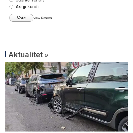
Asgjëkundi
Vote
View Results
Aktualitet »