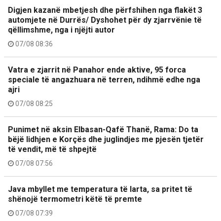
Digjen kazanë mbetjesh dhe përfshihen nga flakët 3
automjete në Durrës/ Dyshohet për dy zjarrvënie të
qëllimshme, nga i njëjti autor
07/08 08:36
Vatra e zjarrit në Panahor ende aktive, 95 forca
speciale të angazhuara në terren, ndihmë edhe nga
ajri
07/08 08:25
Punimet në aksin Elbasan-Qafë Thanë, Rama: Do ta
bëjë lidhjen e Korçës dhe juglindjes me pjesën tjetër
të vendit, më të shpejtë
07/08 07:56
Java mbyllet me temperatura të larta, sa pritet të
shënojë termometri këtë të premte
07/08 07:39