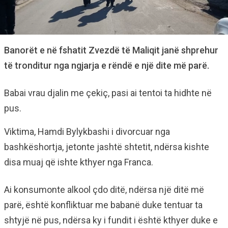
Banorët e në fshatit Zvezdë të Maliqit janë shprehur
të tronditur nga ngjarja e rëndë e një dite më parë.
Babai vrau djalin me çekiç, pasi ai tentoi ta hidhte në
pus.
Viktima, Hamdi Bylykbashi i divorcuar nga
bashkëshortja, jetonte jashtë shtetit, ndërsa kishte
disa muaj që ishte kthyer nga Franca.
Ai konsumonte alkool çdo ditë, ndërsa një ditë më
parë, është konfliktuar me babanë duke tentuar ta
shtyjë në pus, ndërsa ky i fundit i është kthyer duke e