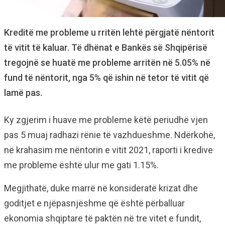
Kreditë me probleme u rritën lehtë përgjatë nëntorit
të vitit të kaluar. Të dhënat e Bankës së Shqipërisë
tregojnë se huatë me probleme arritën në 5.05% në
fund të nëntorit, nga 5% që ishin në tetor të vitit që
lamë pas.
Ky zgjerim i huave me probleme këtë periudhë vjen
pas 5 muaj radhazi rënie të vazhdueshme. Ndërkohë,
në krahasim me nëntorin e vitit 2021, raporti i kredive
me probleme është ulur me gati 1.15%.
Megjithatë, duke marrë në konsideratë krizat dhe
goditjet e njëpasnjëshme që është përballuar
ekonomia shqiptare të paktën në tre vitet e fundit,