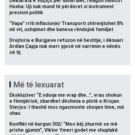
Deklarata e Vuçiçit për lumin Ibër, reagon ministri
Hoxha: Uji nuk mund të përdoret si instrument
presioni politik
“Vapa” rriti inflacionin/ Transporti shtrenjtohet 8%
në vit, ushqimet dhe banesa rëndojnë familjet
Drejtoria e Burgjeve refuzon në heshtje, i dënuari
Ardian Çapja nuk merr pjesë në varrimin e nënës
së tij
Më të lexuarat
Ekskluzive/ “E ndoqa me vrap dhe…”, vrau shokun
e fëmijërisë, zbardhet dëshmia e plotë e Krisjan
Sterjos: I thashë mos ngacmonte shoqen time, më
shau
Konflikt në burgun 302/ “Mos bëj zhurmë se më
prishe gjumin”, Viktor Ymeri godet me shuplakë