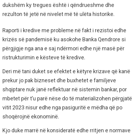
dukshëm ky tregues është i qëndrueshme dhe
rezulton të jetë në nivelet më të ulëta historike.
Raporti i kredive me probleme në fakt i rezistoi edhe
krizës së pandemisë ku asokohe Banka Qendrore si
përgjigje nga ana e saj ndërmori edhe një masë për
ristrukturimin e kësteve të kredive.
Deri më tani duket se efektet e këtyre krizave që kanë
prekur jo pak bizneset dhe buxhetet e familjeve
shqiptare nuk janë reflektuar në sistemin bankar, por
mbetet për t’u parë nëse do të materializohen përgjatë
vitit 2023 nisur edhe nga pasiguritë e mëdha që po
shoqërojnë ekonominë.
Kjo duke marrë në konsideratë edhe rritjen e normave