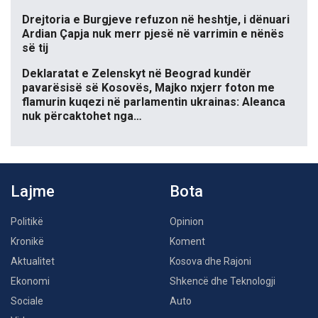
Drejtoria e Burgjeve refuzon në heshtje, i dënuari
Ardian Çapja nuk merr pjesë në varrimin e nënës
së tij
Deklaratat e Zelenskyt në Beograd kundër
pavarësisë së Kosovës, Majko nxjerr foton me
flamurin kuqezi në parlamentin ukrainas: Aleanca
nuk përcaktohet nga…
Lajme
Bota
Politikë
Opinion
Kronikë
Koment
Aktualitet
Kosova dhe Rajoni
Ekonomi
Shkencë dhe Teknologji
Sociale
Auto