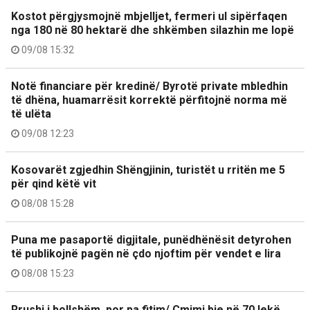
Kostot përgjysmojnë mbjelljet, fermeri ul sipërfaqen
nga 180 në 80 hektarë dhe shkëmben silazhin me lopë
09/08 15:32
Notë financiare për kredinë/ Byrotë private mbledhin
të dhëna, huamarrësit korrektë përfitojnë norma më
të ulëta
09/08 12:23
Kosovarët zgjedhin Shëngjinin, turistët u rritën me 5
për qind këtë vit
08/08 15:28
Puna me pasaportë digjitale, punëdhënësit detyrohen
të publikojnë pagën në çdo njoftim për vendet e lira
08/08 15:23
Rrushi i bollshëm, por pa fitim/ Çmimi bie në 70 lekë