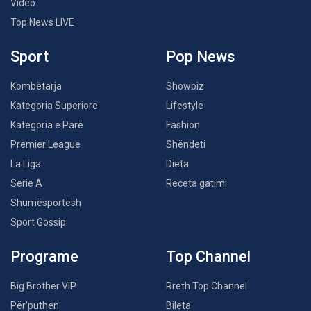
Video
Top News LIVE
Sport
Pop News
Kombëtarja
Showbiz
Kategoria Superiore
Lifestyle
Kategoria e Parë
Fashion
Premier League
Shëndeti
La Liga
Dieta
Serie A
Receta gatimi
Shumësportësh
Sport Gossip
Programe
Top Channel
Big Brother VIP
Rreth Top Channel
Për’puthen
Bileta