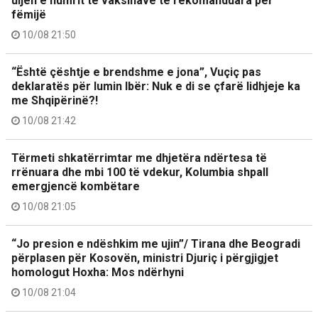
uljen e numrit të vaksinave të rekomanduara për
fëmijë
10/08 21:50
“Është çështje e brendshme e jona”, Vuçiç pas
deklaratës për lumin Ibër: Nuk e di se çfarë lidhjeje ka
me Shqipërinë?!
10/08 21:42
Tërmeti shkatërrimtar me dhjetëra ndërtesa të
rrënuara dhe mbi 100 të vdekur, Kolumbia shpall
emergjencë kombëtare
10/08 21:05
“Jo presion e ndëshkim me ujin”/ Tirana dhe Beogradi
përplasen për Kosovën, ministri Djuriç i përgjigjet
homologut Hoxha: Mos ndërhyni
10/08 21:04