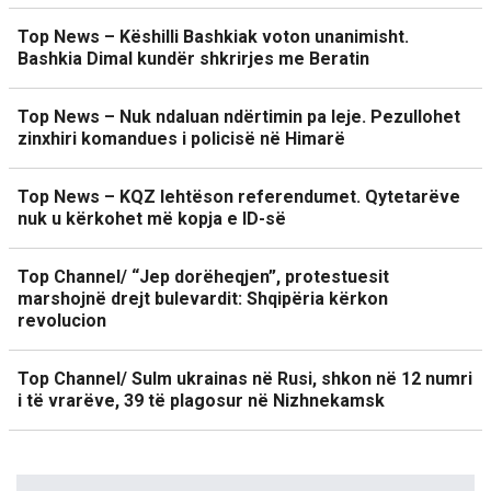
Top News – Këshilli Bashkiak voton unanimisht.
Bashkia Dimal kundër shkrirjes me Beratin
Top News – Nuk ndaluan ndërtimin pa leje. Pezullohet
zinxhiri komandues i policisë në Himarë
Top News – KQZ lehtëson referendumet. Qytetarëve
nuk u kërkohet më kopja e ID-së
Top Channel/ “Jep dorëheqjen”, protestuesit
marshojnë drejt bulevardit: Shqipëria kërkon
revolucion
Top Channel/ Sulm ukrainas në Rusi, shkon në 12 numri
i të vrarëve, 39 të plagosur në Nizhnekamsk