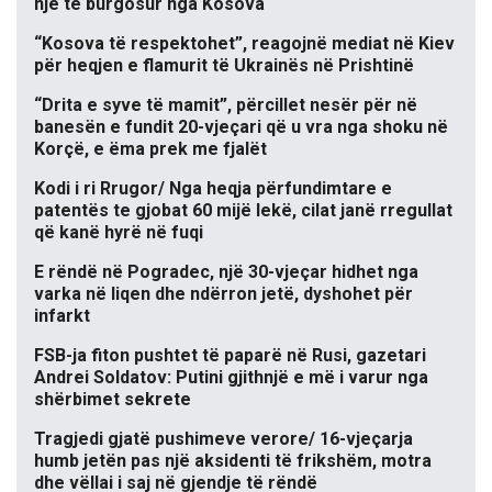
një të burgosur nga Kosova
“Kosova të respektohet”, reagojnë mediat në Kiev
për heqjen e flamurit të Ukrainës në Prishtinë
“Drita e syve të mamit”, përcillet nesër për në
banesën e fundit 20-vjeçari që u vra nga shoku në
Korçë, e ëma prek me fjalët
Kodi i ri Rrugor/ Nga heqja përfundimtare e
patentës te gjobat 60 mijë lekë, cilat janë rregullat
që kanë hyrë në fuqi
E rëndë në Pogradec, një 30-vjeçar hidhet nga
varka në liqen dhe ndërron jetë, dyshohet për
infarkt
FSB-ja fiton pushtet të paparë në Rusi, gazetari
Andrei Soldatov: Putini gjithnjë e më i varur nga
shërbimet sekrete
Tragjedi gjatë pushimeve verore/ 16-vjeçarja
humb jetën pas një aksidenti të frikshëm, motra
dhe vëllai i saj në gjendje të rëndë