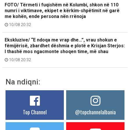
FOTO/ Tërmeti i fuqishëm në Kolumbi, shkon në 110
numri i viktimave, ekipet e kërkim-shpëtimit në garë
me kohën, ende persona nën rrënoja
10/08 20:32
Ekskluzive/ “E ndoqa me vrap dhe…”, vrau shokun e
fëmijërisë, zbardhet dëshmia e plotë e Krisjan Sterjos:
I thashë mos ngacmonte shoqen time, më shau
10/08 20:32
Na ndiqni:
Top Channel
@topchannelalbania