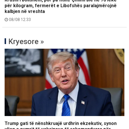
për kilogram, fermerët e Libofshës paralajmërojnë
kalbjen në vreshta
08/08 12:33
Kryesore »
Trump gati të nënshkruajë urdhrin ekzekutiv, synon