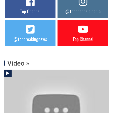
Top Channel
@topchannelalbania
@tchbreakingnews
Top Channel
Video »