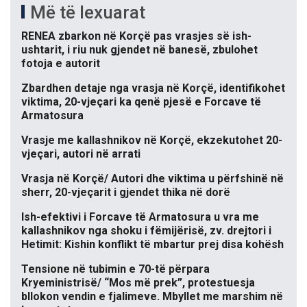
Më të lexuarat
RENEA zbarkon në Korçë pas vrasjes së ish-
ushtarit, i riu nuk gjendet në banesë, zbulohet
fotoja e autorit
Zbardhen detaje nga vrasja në Korçë, identifikohet
viktima, 20-vjeçari ka qenë pjesë e Forcave të
Armatosura
Vrasje me kallashnikov në Korçë, ekzekutohet 20-
vjeçari, autori në arrati
Vrasja në Korçë/ Autori dhe viktima u përfshinë në
sherr, 20-vjeçarit i gjendet thika në dorë
Ish-efektivi i Forcave të Armatosura u vra me
kallashnikov nga shoku i fëmijërisë, zv. drejtori i
Hetimit: Kishin konflikt të mbartur prej disa kohësh
Tensione në tubimin e 70-të përpara
Kryeministrisë/ “Mos më prek”, protestuesja
bllokon vendin e fjalimeve. Mbyllet me marshim në