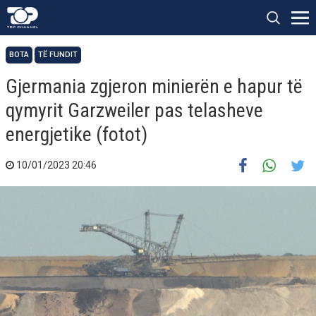
BOTA
TË FUNDIT
Gjermania zgjeron minierën e hapur të
qymyrit Garzweiler pas telasheve
energjetike (fotot)
10/01/2023 20:46