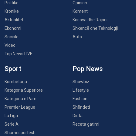
Politikë
Opinion
Kronikë
Koment
Aktualitet
Kosova dhe Rajoni
Ekonomi
Shkencë dhe Teknologji
Sociale
Auto
Video
Top News LIVE
Sport
Pop News
Kombëtarja
Showbiz
Kategoria Superiore
Lifestyle
Kategoria e Parë
Fashion
Premier League
Shëndeti
La Liga
Dieta
Serie A
Receta gatimi
Shumësportësh