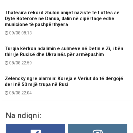
Thatësira rekord zbulon anijet naziste të Luftës së
Dytë Botërore në Danub, dalin në sipërfaqe edhe
municione të pashpërthyera
09/08 08:13
Turqia kërkon ndalimin e sulmeve në Detin e Zi, i bën
thirrje Rusisë dhe Ukrainës për armëpushim
08/08 22:59
Zelensky ngre alarmin: Koreja e Veriut do të dërgojë
deri në 50 mijë trupa në Rusi
08/08 22:04
Na ndiqni: