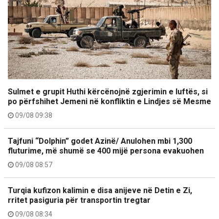
Sulmet e grupit Huthi kërcënojnë zgjerimin e luftës, si
po përfshihet Jemeni në konfliktin e Lindjes së Mesme
09/08 09:38
Tajfuni “Dolphin” godet Azinë/ Anulohen mbi 1,300
fluturime, më shumë se 400 mijë persona evakuohen
09/08 08:57
Turqia kufizon kalimin e disa anijeve në Detin e Zi,
rritet pasiguria për transportin tregtar
09/08 08:34