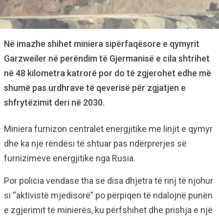
Në imazhe shihet miniera sipërfaqësore e qymyrit
Garzweiler në perëndim të Gjermanisë e cila shtrihet
në 48 kilometra katrorë por do të zgjerohet edhe më
shumë pas urdhrave të qeverisë për zgjatjen e
shfrytëzimit deri në 2030.
Miniera furnizon centralet energjitike me linjit e qymyr
dhe ka një rëndësi të shtuar pas ndërprerjes së
furnizimeve energjitike nga Rusia.
Por policia vendase tha se disa dhjetra të rinj të njohur
si “aktivistë mjedisorë” po përpiqen të ndalojnë punën
e zgjerimit të minierës, ku përfshihet dhe prishja e një