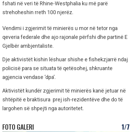
fshati në veri të Rhine-Westphalia ku më parë
strehoheshin rreth 100 njerëz.
Vendimi i zgjerimit të minierës u mor në tetor nga
qeveria federale dhe ajo rajonale përfshi dhe partinë E
Gjelbër ambjentaliste.
Dje aktivistët kishin lëshuar shishe e fishekzjarrë ndaj
policisë para se situata të qetësohej, shkruante
agjencia vendase ‘dpa’.
Aktivistët kundër zgjerimit të minierës kanë jetuar në
shtëpitë e braktisura prej ish-rezidentëve dhe do të
largohen së shpejti nga autoritetet.
FOTO GALERI
1/7