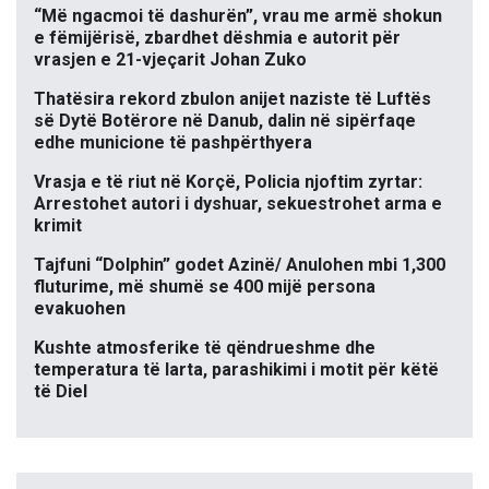
“Më ngacmoi të dashurën”, vrau me armë shokun
e fëmijërisë, zbardhet dëshmia e autorit për
vrasjen e 21-vjeçarit Johan Zuko
Thatësira rekord zbulon anijet naziste të Luftës
së Dytë Botërore në Danub, dalin në sipërfaqe
edhe municione të pashpërthyera
Vrasja e të riut në Korçë, Policia njoftim zyrtar:
Arrestohet autori i dyshuar, sekuestrohet arma e
krimit
Tajfuni “Dolphin” godet Azinë/ Anulohen mbi 1,300
fluturime, më shumë se 400 mijë persona
evakuohen
Kushte atmosferike të qëndrueshme dhe
temperatura të larta, parashikimi i motit për këtë
të Diel