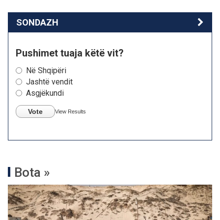
SONDAZH
Pushimet tuaja këtë vit?
Në Shqipëri
Jashtë vendit
Asgjëkundi
Vote
View Results
Bota »