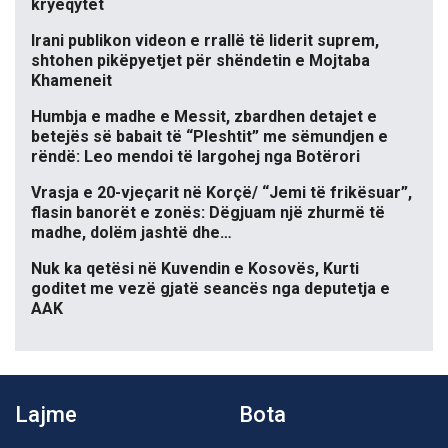
kryeqytet
Irani publikon videon e rrallë të liderit suprem,
shtohen pikëpyetjet për shëndetin e Mojtaba
Khameneit
Humbja e madhe e Messit, zbardhen detajet e
betejës së babait të “Pleshtit” me sëmundjen e
rëndë: Leo mendoi të largohej nga Botërori
Vrasja e 20-vjeçarit në Korçë/ “Jemi të frikësuar”,
flasin banorët e zonës: Dëgjuam një zhurmë të
madhe, dolëm jashtë dhe…
Nuk ka qetësi në Kuvendin e Kosovës, Kurti
goditet me vezë gjatë seancës nga deputetja e
AAK
Lajme
Bota