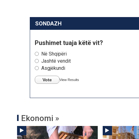
SONDAZH
Pushimet tuaja këtë vit?
Në Shqipëri
Jashtë vendit
Asgjëkundi
Vote
View Results
Ekonomi »