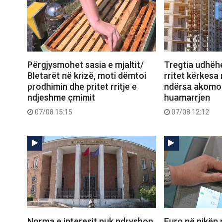
Përgjysmohet sasia e mjaltit/
Tregtia udhëhe
Bletarët në krizë, moti dëmtoi
rritet kërkesa
prodhimin dhe pritet rritje e
ndërsa akomo
ndjeshme çmimit
huamarrjen
07/08 15:15
07/08 12:12
Norma e interesit nuk ndryshon,
Euro në pikën 