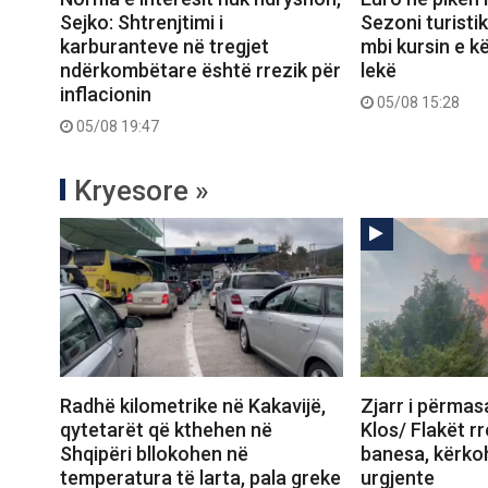
Sejko: Shtrenjtimi i
Sezoni turisti
karburanteve në tregjet
mbi kursin e k
ndërkombëtare është rrezik për
lekë
inflacionin
05/08 15:28
05/08 19:47
Kryesore »
Radhë kilometrike në Kakavijë,
Zjarr i përma
qytetarët që kthehen në
Klos/ Flakët r
Shqipëri bllokohen në
banesa, kërko
temperatura të larta, pala greke
urgjente