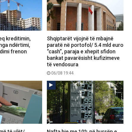
q kreditimin,
Shqiptarët vijojnë të mbajnë
 nga ndërtimi,
paratë në portofol/ 5.4 mld euro
dimi frenon
“cash”, paraja e xhepit sfidon
bankat pavarësisht kufizimeve
të vendosura
06/08 19:44
më të ulët/
Nafta bie me 10% në bursën e