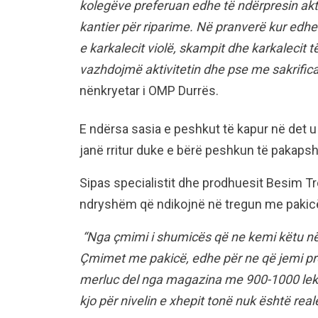
kolegëve preferuan edhe të ndërpresin aktiv
kantier për riparime. Në pranverë kur edhe
e karkalecit violë, skampit dhe karkalecit të
vazhdojmë aktivitetin dhe pse me sakrifica
nënkryetar i OMP Durrës.
E ndërsa sasia e peshkut të kapur në det u
janë rritur duke e bërë peshkun të pakaps
Sipas specialistit dhe prodhuesit Besim Trop
ndryshëm që ndikojnë në tregun me pakicë
“Nga çmimi i shumicës që ne kemi këtu n
Çmimet me pakicë, edhe për ne që jemi pr
merluc del nga magazina me 900-1000 lekë
kjo për nivelin e xhepit tonë nuk është reale