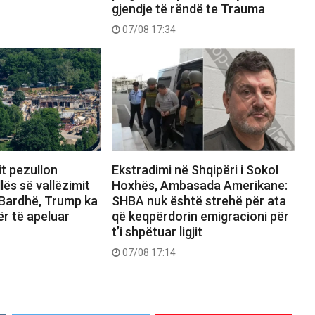
gjendje të rëndë te Trauma
07/08 17:34
it pezullon
Ekstradimi në Shqipëri i Sokol
lës së vallëzimit
Hoxhës, Ambasada Amerikane:
 Bardhë, Trump ka
SHBA nuk është strehë për ata
ër të apeluar
që keqpërdorin emigracioni për
t’i shpëtuar ligjit
07/08 17:14