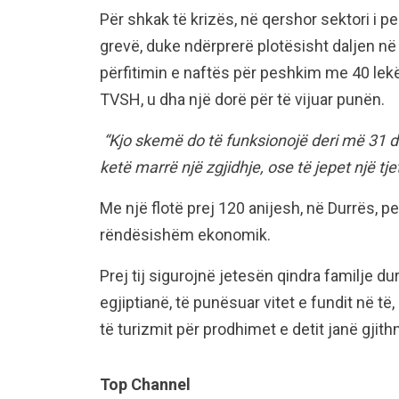
Për shkak të krizës, në qershor sektori i p
grevë, duke ndërprerë plotësisht daljen në
përfitimin e naftës për peshkim me 40 lekë
TVSH, u dha një dorë për të vijuar punën.
“Kjo skemë do të funksionojë deri më 31 dhj
ketë marrë një zgjidhje, ose të jepet një tj
Me një flotë prej 120 anijesh, në Durrës, 
rëndësishëm ekonomik.
Prej tij sigurojnë jetesën qindra familje d
egjiptianë, të punësuar vitet e fundit në të
të turizmit për prodhimet e detit janë gjithnj
Top Channel