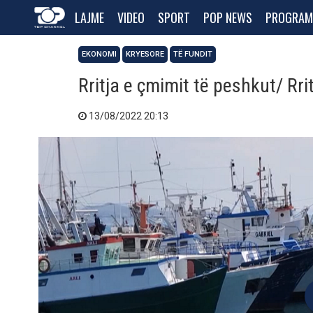
LAJME
VIDEO
SPORT
POP NEWS
PROGRAM
EKONOMI
KRYESORE
TË FUNDIT
Rritja e çmimit të peshkut/ Rri
13/08/2022 20:13