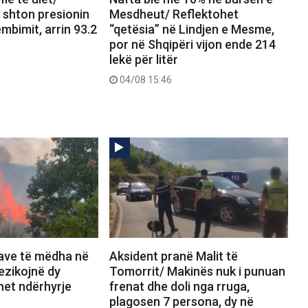
k shton presionin
Mesdheut/ Reflektohet
ëmbimit, arrin 93.2
“qetësia” në Lindjen e Mesme,
por në Shqipëri vijon ende 214
lekë për litër
04/08 15:46
save të mëdha në
Aksident pranë Malit të
rezikojnë dy
Tomorrit/ Makinës nuk i punuan
het ndërhyrje
frenat dhe doli nga rruga,
plagosen 7 persona, dy në