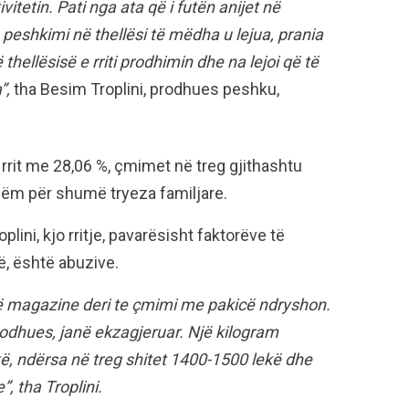
itetin. Pati nga ata që i futën anijet në
 peshkimi në thellësi të mëdha u lejua, prania
 thellësisë e rriti prodhimin dhe na lejoi që të
”,
tha Besim Troplini, prodhues peshku,
 rrit me 28,06 %, çmimet në treg gjithashtu
hëm për shumë tryeza familjare.
lini, kjo rritje, pavarësisht faktorëve të
, është abuzive.
ë magazine deri te çmimi me pakicë ndryshon.
odhues, janë ekzagjeruar. Një kilogram
, ndërsa në treg shitet 1400-1500 lekë dhe
”, tha Troplini.