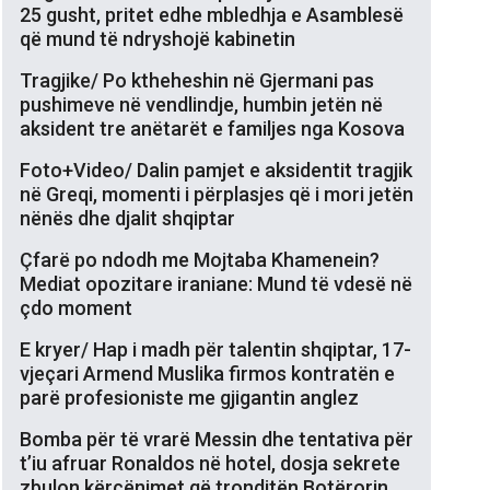
25 gusht, pritet edhe mbledhja e Asamblesë
që mund të ndryshojë kabinetin
Tragjike/ Po ktheheshin në Gjermani pas
pushimeve në vendlindje, humbin jetën në
aksident tre anëtarët e familjes nga Kosova
Foto+Video/ Dalin pamjet e aksidentit tragjik
në Greqi, momenti i përplasjes që i mori jetën
nënës dhe djalit shqiptar
Çfarë po ndodh me Mojtaba Khamenein?
Mediat opozitare iraniane: Mund të vdesë në
çdo moment
E kryer/ Hap i madh për talentin shqiptar, 17-
vjeçari Armend Muslika firmos kontratën e
parë profesioniste me gjigantin anglez
Bomba për të vrarë Messin dhe tentativa për
t’iu afruar Ronaldos në hotel, dosja sekrete
zbulon kërcënimet që tronditën Botërorin