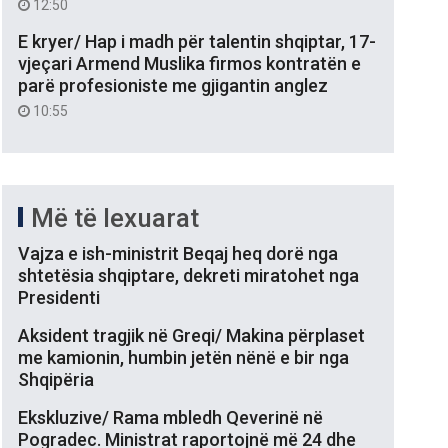
12:50
E kryer/ Hap i madh për talentin shqiptar, 17-
vjeçari Armend Muslika firmos kontratën e
parë profesioniste me gjigantin anglez
10:55
Më të lexuarat
Vajza e ish-ministrit Beqaj heq dorë nga
shtetësia shqiptare, dekreti miratohet nga
Presidenti
Aksident tragjik në Greqi/ Makina përplaset
me kamionin, humbin jetën nënë e bir nga
Shqipëria
Ekskluzive/ Rama mbledh Qeverinë në
Pogradec. Ministrat raportojnë më 24 dhe