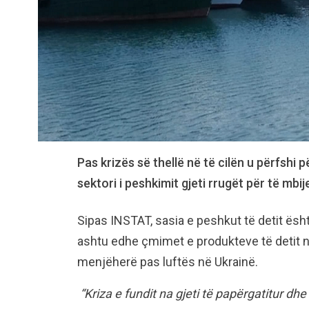
Pas krizës së thellë në të cilën u përfshi p
sektori i peshkimit gjeti rrugët për të mbije
Sipas INSTAT, sasia e peshkut të detit ësht
ashtu edhe çmimet e produkteve të detit në 
menjëherë pas luftës në Ukrainë.
“Kriza e fundit na gjeti të papërgatitur dhe 