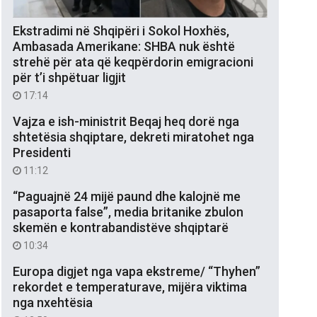
Ekstradimi në Shqipëri i Sokol Hoxhës,
Ambasada Amerikane: SHBA nuk është
strehë për ata që keqpërdorin emigracioni
për t’i shpëtuar ligjit
17:14
Vajza e ish-ministrit Beqaj heq dorë nga
shtetësia shqiptare, dekreti miratohet nga
Presidenti
11:12
“Paguajnë 24 mijë paund dhe kalojnë me
pasaporta false”, media britanike zbulon
skemën e kontrabandistëve shqiptarë
10:34
Europa digjet nga vapa ekstreme/ “Thyhen”
rekordet e temperaturave, mijëra viktima
nga nxehtësia