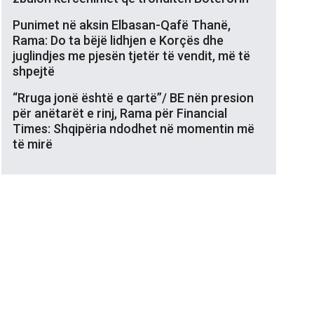
Punimet në aksin Elbasan-Qafë Thanë,
Rama: Do ta bëjë lidhjen e Korçës dhe
juglindjes me pjesën tjetër të vendit, më të
shpejtë
“Rruga jonë është e qartë”/ BE nën presion
për anëtarët e rinj, Rama për Financial
Times: Shqipëria ndodhet në momentin më
të mirë