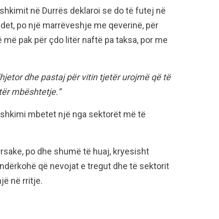
eshkimit në Durrës deklaroi se do të futej në
 det, po një marrëveshje me qeverinë, për
 më pak për çdo litër naftë pa taksa, por me
etor dhe pastaj për vitin tjetër urojmë që të
etër mbështetje.”
peshkimi mbetet një nga sektorët më të
urrsake, po dhe shumë të huaj, kryesisht
, ndërkohë që nevojat e tregut dhe të sektorit
ë në rritje.