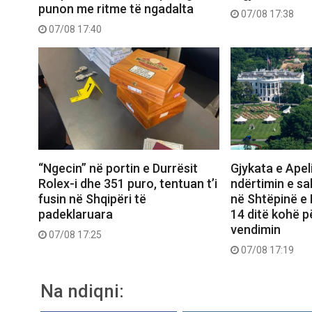
punon me ritme të ngadalta
07/08 17:38
07/08 17:40
“Ngecin” në portin e Durrësit
Gjykata e Apel
Rolex-i dhe 351 puro, tentuan t’i
ndërtimin e sal
fusin në Shqipëri të
në Shtëpinë e
padeklaruara
14 ditë kohë p
vendimin
07/08 17:25
07/08 17:19
Na ndiqni: